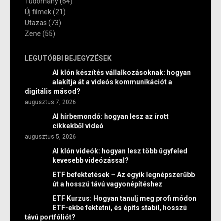
Tudomány
(64)
Új filmek
(21)
Utazas
(73)
Zene
(55)
LEGUTÓBBI BEJEGYZÉSEK
AI klón készítés vállalkozásoknak: hogyan
alakítja át a videós kommunikációt a
digitális másod?
augusztus 7, 2026
AI hírbemondó: hogyan lesz az írott
cikkekből videó
augusztus 5, 2026
AI klón videók: hogyan lesz több ügyfeled
kevesebb videózással?
ETF befektetések – Az egyik legnépszerűbb
út a hosszú távú vagyonépítéshez
ETF Kurzus: Hogyan tanulj meg profi módon
ETF-ekbe fektetni, és építs stabil, hosszú
távú portfóliót?