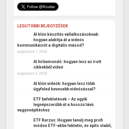
LEGUTÓBBI BEJEGYZÉSEK
AI klón készítés vállalkozásoknak:
hogyan alakítja át a videós
kommunikációt a digitális másod?
augusztus 7, 2026
AI hírbemondó: hogyan lesz az írott
cikkekből videó
augusztus 5, 2026
AI klón videók: hogyan lesz több
ügyfeled kevesebb videózással?
ETF befektetések – Az egyik
legnépszerűbb út a hosszú távú
vagyonépítéshez
ETF Kurzus: Hogyan tanulj meg profi
módon ETF-ekbe fektetni, és építs stabil,