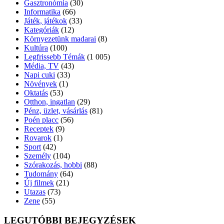
Gasztronómia
(30)
Informatika
(66)
Játék, játékok
(33)
Kategóriák
(12)
Környezetünk madarai
(8)
Kultúra
(100)
Legfrissebb Témák
(1 005)
Média, TV
(43)
Napi cuki
(33)
Növények
(1)
Oktatás
(53)
Otthon, ingatlan
(29)
Pénz, üzlet, vásárlás
(81)
Poén placc
(56)
Receptek
(9)
Rovarok
(1)
Sport
(42)
Személy
(104)
Szórakozás, hobbi
(88)
Tudomány
(64)
Új filmek
(21)
Utazas
(73)
Zene
(55)
LEGUTÓBBI BEJEGYZÉSEK