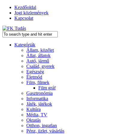
Kezdőoldal
Jogi közlemények
Kapcsolat
Kategóriák
Állam, közélet
Állat, állatok
Autó, jármű
Család, gyerek
Egészség
Életmód
Film, filmek
Film gráf
Gasztronómia
Informatika
Játék, játékok
Kultúra
Média, TV
Oktatás
Otthon, ingatlan
Pénz, üzlet, vásárlás