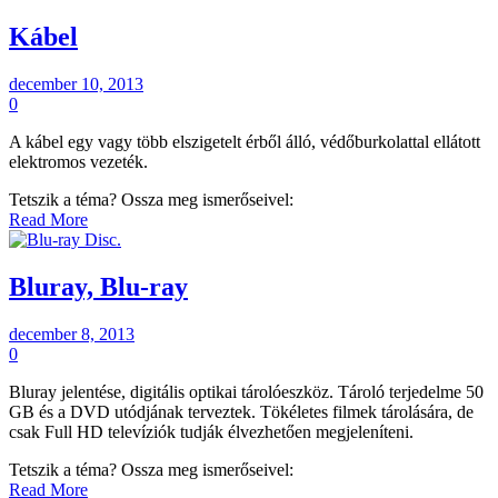
Kábel
december 10, 2013
0
A kábel egy vagy több elszigetelt érből álló, védőburkolattal ellátott
elektromos vezeték.
Tetszik a téma? Ossza meg ismerőseivel:
Read More
Bluray, Blu-ray
december 8, 2013
0
Bluray jelentése, digitális optikai tárolóeszköz. Tároló terjedelme 50
GB és a DVD utódjának terveztek. Tökéletes filmek tárolására, de
csak Full HD televíziók tudják élvezhetően megjeleníteni.
Tetszik a téma? Ossza meg ismerőseivel:
Read More