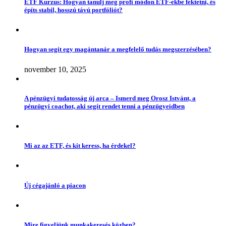
ETF Kurzus: Hogyan tanulj meg profi módon ETF-ekbe fektetni, és
építs stabil, hosszú távú portfóliót?
Hogyan segít egy magántanár a megfelelő tudás megszerzésében?
november 10, 2025
A pénzügyi tudatosság új arca – Ismerd meg Orosz Istvánt, a
pénzügyi coachot, aki segít rendet tenni a pénzügyeidben
Mi az az ETF, és kit keress, ha érdekel?
Új cégajánló a piacon
Mire figyeljünk munkakeresés közben?