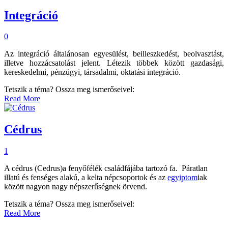
Integráció
0
Az integráció általánosan egyesülést, beilleszkedést, beolvasztást,
illetve hozzácsatolást jelent. Létezik többek között gazdasági,
kereskedelmi, pénzügyi, társadalmi, oktatási integráció.
Tetszik a téma? Ossza meg ismerőseivel:
Read More
Cédrus
1
A cédrus (Cedrus)a fenyőfélék családfájába tartozó fa. Páratlan
illatú és fenséges alakú, a kelta népcsoportok és az
egyiptom
iak
között nagyon nagy népszerűségnek örvend.
Tetszik a téma? Ossza meg ismerőseivel:
Read More