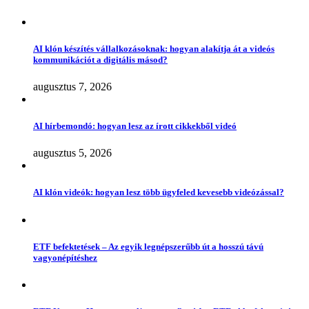
AI klón készítés vállalkozásoknak: hogyan alakítja át a videós
kommunikációt a digitális másod?
augusztus 7, 2026
AI hírbemondó: hogyan lesz az írott cikkekből videó
augusztus 5, 2026
AI klón videók: hogyan lesz több ügyfeled kevesebb videózással?
ETF befektetések – Az egyik legnépszerűbb út a hosszú távú
vagyonépítéshez