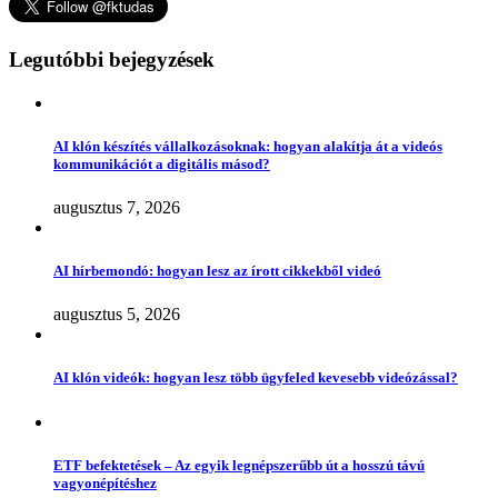
Legutóbbi bejegyzések
AI klón készítés vállalkozásoknak: hogyan alakítja át a videós
kommunikációt a digitális másod?
augusztus 7, 2026
AI hírbemondó: hogyan lesz az írott cikkekből videó
augusztus 5, 2026
AI klón videók: hogyan lesz több ügyfeled kevesebb videózással?
ETF befektetések – Az egyik legnépszerűbb út a hosszú távú
vagyonépítéshez