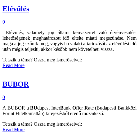
Elévülés
0
Elévülés, valamely jog állami kényszerrel való érvényesülési
lehetőségének meghatározott idő eltelte miatti megszűnése. Nem
maga a jog szűnik meg, vagyis ha valaki a tartozását az elévülési idő
után mégis teljesíti, akkor később nem követelheti vissza.
Tetszik a téma? Ossza meg ismerőseivel:
Read More
BUBOR
0
A BUBOR a
BU
dapest Inter
B
ank
O
ffer
R
ate (Budapesti Bankközi
Forint Hitelkamatláb) kifejezésből eredő mozaikszó.
Tetszik a téma? Ossza meg ismerőseivel:
Read More