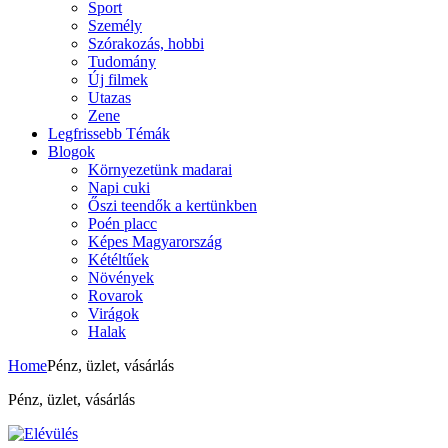
Sport
Személy
Szórakozás, hobbi
Tudomány
Új filmek
Utazas
Zene
Legfrissebb Témák
Blogok
Környezetünk madarai
Napi cuki
Őszi teendők a kertünkben
Poén placc
Képes Magyarország
Kétéltűek
Növények
Rovarok
Virágok
Halak
Home
Pénz, üzlet, vásárlás
Pénz, üzlet, vásárlás