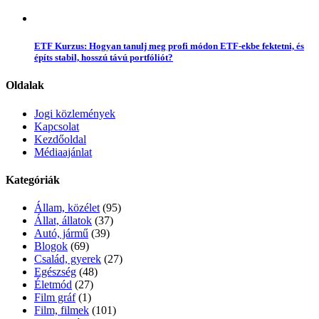
ETF Kurzus: Hogyan tanulj meg profi módon ETF-ekbe fektetni, és
építs stabil, hosszú távú portfóliót?
Oldalak
Jogi közlemények
Kapcsolat
Kezdőoldal
Médiaajánlat
Kategóriák
Állam, közélet
(95)
Állat, állatok
(37)
Autó, jármű
(39)
Blogok
(69)
Család, gyerek
(27)
Egészség
(48)
Életmód
(27)
Film gráf
(1)
Film, filmek
(101)