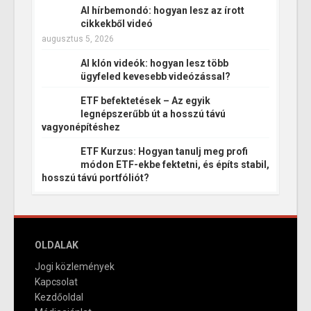
AI hírbemondó: hogyan lesz az írott
cikkekből videó
augusztus 5, 2026
AI klón videók: hogyan lesz több
ügyfeled kevesebb videózással?
ETF befektetések – Az egyik
legnépszerűbb út a hosszú távú
vagyonépítéshez
ETF Kurzus: Hogyan tanulj meg profi
módon ETF-ekbe fektetni, és építs stabil,
hosszú távú portfóliót?
OLDALAK
Jogi közlemények
Kapcsolat
Kezdőoldal