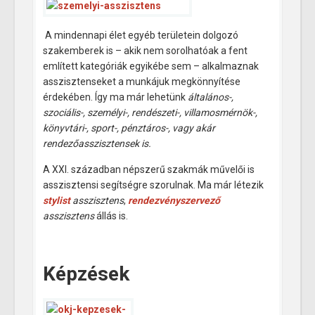
A mindennapi élet egyéb területein dolgozó
szakemberek is – akik nem sorolhatóak a fent
említett kategóriák egyikébe sem – alkalmaznak
asszisztenseket a munkájuk megkönnyítése
érdekében. Így ma már lehetünk
általános-,
szociális-, személyi-, rendészeti-, villamosmérnök-,
könyvtári-, sport-, pénztáros-, vagy akár
rendezőasszisztensek is.
A XXI. században népszerű szakmák művelői is
asszisztensi segítségre szorulnak. Ma már létezik
stylist
asszisztens
,
rendezvényszervező
asszisztens
állás is.
Képzések