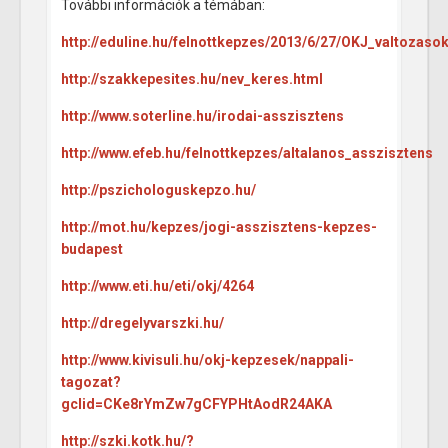
További információk a témában:
http://eduline.hu/felnottkepzes/2013/6/27/OKJ_valtoz
http://szakkepesites.hu/nev_keres.html
http://www.soterline.hu/irodai-asszisztens
http://www.efeb.hu/felnottkepzes/altalanos_asszisztens
http://pszichologuskepzo.hu/
http://mot.hu/kepzes/jogi-asszisztens-kepzes-
budapest
http://www.eti.hu/eti/okj/4264
http://dregelyvarszki.hu/
http://www.kivisuli.hu/okj-kepzesek/nappali-
tagozat?
gclid=CKe8rYmZw7gCFYPHtAodR24AKA
http://szki.kotk.hu/?