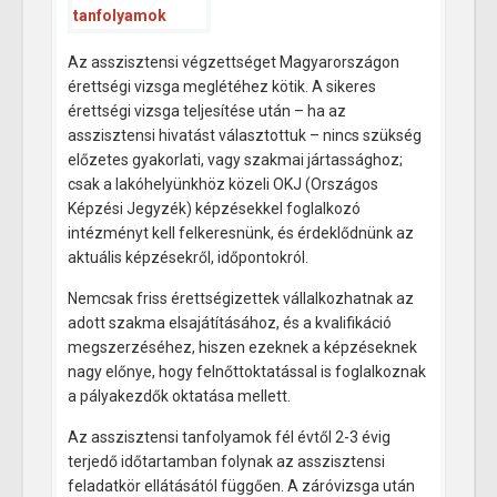
Az asszisztensi végzettséget Magyarországon
érettségi vizsga meglétéhez kötik. A sikeres
érettségi vizsga teljesítése után – ha az
asszisztensi hivatást választottuk – nincs szükség
előzetes gyakorlati, vagy szakmai jártassághoz;
csak a lakóhelyünkhöz közeli OKJ (Országos
Képzési Jegyzék) képzésekkel foglalkozó
intézményt kell felkeresnünk, és érdeklődnünk az
aktuális képzésekről, időpontokról.
Nemcsak friss érettségizettek vállalkozhatnak az
adott szakma elsajátításához, és a kvalifikáció
megszerzéséhez, hiszen ezeknek a képzéseknek
nagy előnye, hogy felnőttoktatással is foglalkoznak
a pályakezdők oktatása mellett.
Az asszisztensi tanfolyamok fél évtől 2-3 évig
terjedő időtartamban folynak az asszisztensi
feladatkör ellátásától függően. A záróvizsga után