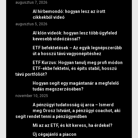
augusztus 7, 2026
AI hírbemondó: hogyan lesz az írott
cikkekből videó
augusztus 5, 2026
AI klón videók: hogyan lesz több ügyfeled
kevesebb videózással?
ETF befektetések – Az egyik legnépszerűbb
út a hosszú távú vagyonépítéshez
ETF Kurzus: Hogyan tanulj meg profi módon
ETF-ekbe fektetni, és építs stabil, hosszú
távú portfóliót?
Hogyan segít egy magántanár a megfelelő
tudás megszerzésében?
november 10, 2025
A pénzügyi tudatosság új arca – Ismerd
meg Orosz Istvánt, a pénzügyi coachot, aki
segít rendet tenni a pénzügyeidben
Mi az az ETF, és kit keress, ha érdekel?
Új cégajánló a piacon