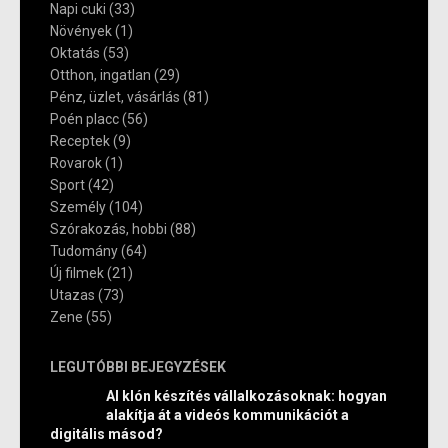
Napi cuki
(33)
Növények
(1)
Oktatás
(53)
Otthon, ingatlan
(29)
Pénz, üzlet, vásárlás
(81)
Poén placc
(56)
Receptek
(9)
Rovarok
(1)
Sport
(42)
Személy
(104)
Szórakozás, hobbi
(88)
Tudomány
(64)
Új filmek
(21)
Utazas
(73)
Zene
(55)
LEGUTÓBBI BEJEGYZÉSEK
AI klón készítés vállalkozásoknak: hogyan
alakítja át a videós kommunikációt a
digitális másod?