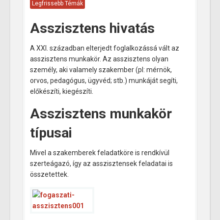
Legfrissebb Témák
Asszisztens hivatás
A XXI. században elterjedt foglalkozássá vált az
asszisztens munkakör. Az asszisztens olyan
személy, aki valamely szakember (pl: mérnök,
orvos, pedagógus, ügyvéd; stb.) munkáját segíti,
előkészíti, kiegészíti.
Asszisztens munkakör
típusai
Mivel a szakemberek feladatköre is rendkívül
szerteágazó, így az asszisztensek feladatai is
összetettek.