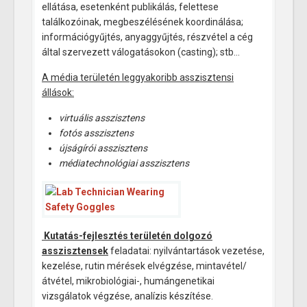
ellátása, esetenként publikálás, felettese
találkozóinak, megbeszélésének koordinálása;
információgyűjtés, anyaggyűjtés, részvétel a cég
által szervezett válogatásokon (casting); stb…
A média területén leggyakoribb asszisztensi
állások:
virtuális asszisztens
fotós asszisztens
újságírói asszisztens
médiatechnológiai asszisztens
Kutatás-fejlesztés területén dolgozó
asszisztensek
feladatai: nyilvántartások vezetése,
kezelése, rutin mérések elvégzése, mintavétel/
átvétel, mikrobiológiai-, humángenetikai
vizsgálatok végzése, analízis készítése.