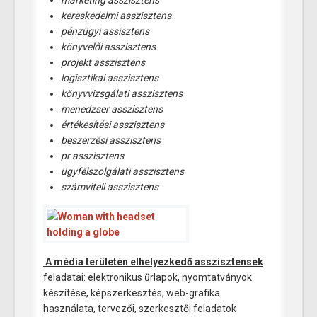
marketing asszisztens
kereskedelmi asszisztens
pénzügyi assisztens
könyvelői asszisztens
projekt asszisztens
logisztikai asszisztens
könyvvizsgálati asszisztens
menedzser asszisztens
értékesítési asszisztens
beszerzési asszisztens
pr asszisztens
ügyfélszolgálati asszisztens
számviteli asszisztens
A média területén elhelyezkedő asszisztensek
feladatai: elektronikus űrlapok, nyomtatványok
készítése, képszerkesztés, web-grafika
használata, tervezői, szerkesztői feladatok