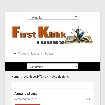
Home
Legfrissebb Témák
Asszisztens
Asszisztens
by
Molnár Katalin
0