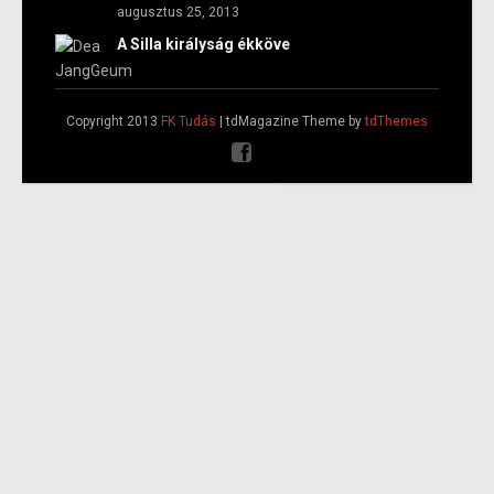
augusztus 25, 2013
A Silla királyság ékköve
Copyright 2013
FK Tudás
| tdMagazine Theme by
tdThemes