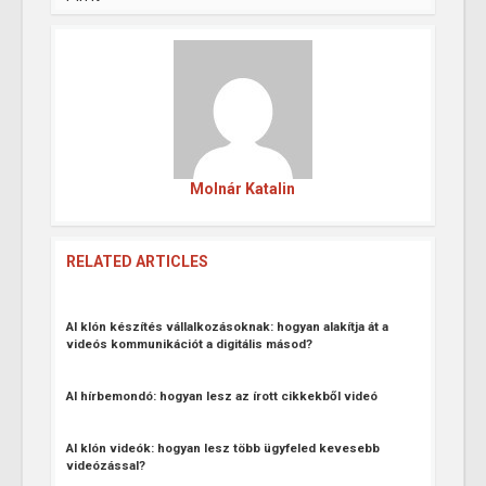
Molnár Katalin
RELATED ARTICLES
AI klón készítés vállalkozásoknak: hogyan alakítja át a
videós kommunikációt a digitális másod?
AI hírbemondó: hogyan lesz az írott cikkekből videó
AI klón videók: hogyan lesz több ügyfeled kevesebb
videózással?