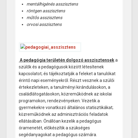
mentálhigénés asszisztens
röntgen asszisztens
műtős asszisztens
orvosi asszisztens
A pedagógia területén dolgozó asszisztensek
a
szülők és a pedagógusok között létesítenek
kapcsolatot; és tájékoztatják a feleket a tanulókat
érintő napi eseményekről. Részt vesznek a szülői
értekezleteken, a tanulményi kirándulásokon, a
családlátogatásokon, közreműködnek az iskolai
programokon, rendezvényeken. Vezetik a
gyermekekre vonatkozó általános statisztikákat;
közreműködnek az adminisztrációs feladatok
ellátásában. Önállóan kezelik a pedagógus
óramenetét, előkészítik a szükséges
segédanyagokat a pedagógus számára.