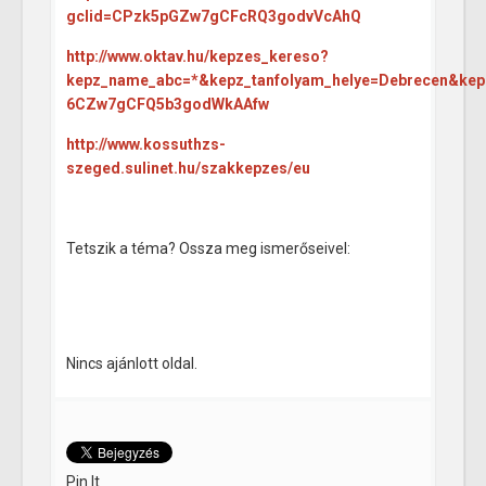
gclid=CPzk5pGZw7gCFcRQ3godvVcAhQ
http://www.oktav.hu/kepzes_kereso?
kepz_name_abc=*&kepz_tanfolyam_helye=Debrecen&kep
6CZw7gCFQ5b3godWkAAfw
http://www.kossuthzs-
szeged.sulinet.hu/szakkepzes/eu
Tetszik a téma? Ossza meg ismerőseivel:
Nincs ajánlott oldal.
Pin It