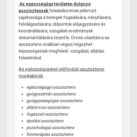
Az egészségügy területén dolgozó
asszisztensek
feladatkörének jellemző
sajátossága a betegek fogadására, irányítására,
felvilágosítására; időpontok előjegyzésére és
koordinálására, vizsgálati eredmények
dokumantálására terjed ki. Orvosi utasításra az
asszisztens önállóan végez/végezhet
képességeinek megfelelő vizsgálati, ellátási
feladatokat.
Az egészségügyben előforduló asszisztensi
munkakörök:
egészségügyi asszisztens
gyógyszertári asszisztens
gyógypedagógiai asszisztens
állatorvosi asszisztens
fogászati asszisztens
ápolási asszisztens
pszichológiai asszisztens
fizioterápiás asszisztens