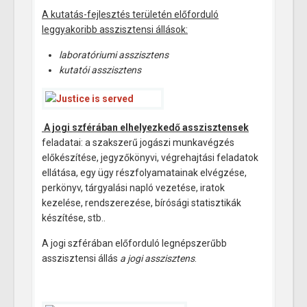
A kutatás-fejlesztés területén előforduló
leggyakoribb asszisztensi állások:
laboratóriumi asszisztens
kutatói asszisztens
A jogi szférában elhelyezkedő asszisztensek
feladatai: a szakszerű jogászi munkavégzés
előkészítése, jegyzőkönyvi, végrehajtási feladatok
ellátása, egy ügy részfolyamatainak elvégzése,
perkönyv, tárgyalási napló vezetése, iratok
kezelése, rendszerezése, bírósági statisztikák
készítése, stb..
A jogi szférában előforduló legnépszerűbb
asszisztensi állás
a jogi asszisztens
.