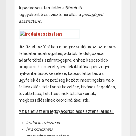
A pedagógia területén előforduló
leggyakoribb asszisztensi állás a
pedagógiai
asszisztens.
Az üzleti szférában elhelyezkedő asszisztensek
feladatai: adatrögzítés, adatok feldolgozása,
adatfeltöltés számítógépre, ehhez kapcsolódó
programok ismerete; levelek iktatása, pénzügyi
nyilvántartások kezelése, kapcsolattartás az
ügyfelek és a vezetőség között; meetingekre való
felkészülés, telefonok kezelése, hívások fogadása,
továbbítása, feletteseinek találkozóinak,
megbeszéléseinek koordinálása; stb..
Az üzleti szféra leggyakoribb asszisztensi állásai:
irodai asszisztens
hr asszisztens