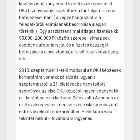
középszintű, vagy emelt szintű szakképesítésű
OKJ bizonyítványt kaphatunk a tanfolyam sikeres
befejezése után ( a végzettségi szint is a
feladatkörök ellátásának besorolása alapján
történik.) . Egy asszisztens mai átlagos fizetése kb.
95.000- 200.000 Ft között szerepel; ehhez sok
esetben cafeteria is jár; és a fizetés összegét
befolyásolja a nyelvtudás, a felső fokú végzettség;
stb..
2013. szeptember 1-étől módosul az OKJ képzések
korhatárára vonatkozó előírás, ugyanis
szeptembertől a 21. életévet be nem töltött
személyek az első OKJ képzést ingyen végezhetik
el. (korábban ez a korhatár 22 év volt.) Azonban az
első szakképesítés megszerzése iskolarendszerű,
esti és levelező munkarendben – életkorra való
tekintet nélkül – továbbra is ingyenes.