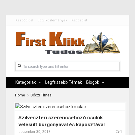
Kezdőoldal
Jogi közlemények
Kapcsolat
Kategóriák
Legfrissebb Témák
Blogok
Home
Dóczi Tímea
Szilveszteri szerencsehozó csülök
velesült burgonyával és káposztával
december 30, 2013
1