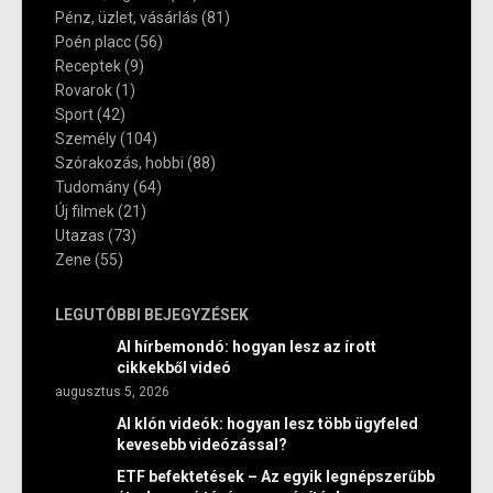
Pénz, üzlet, vásárlás
(81)
Poén placc
(56)
Receptek
(9)
Rovarok
(1)
Sport
(42)
Személy
(104)
Szórakozás, hobbi
(88)
Tudomány
(64)
Új filmek
(21)
Utazas
(73)
Zene
(55)
LEGUTÓBBI BEJEGYZÉSEK
AI hírbemondó: hogyan lesz az írott
cikkekből videó
augusztus 5, 2026
AI klón videók: hogyan lesz több ügyfeled
kevesebb videózással?
ETF befektetések – Az egyik legnépszerűbb