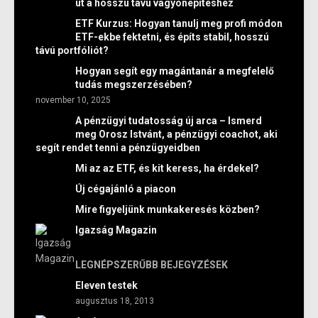
út a hosszú távú vagyonépítéshez
ETF Kurzus: Hogyan tanulj meg profi módon
ETF-ekbe fektetni, és építs stabil, hosszú
távú portfóliót?
Hogyan segít egy magántanár a megfelelő
tudás megszerzésében?
november 10, 2025
A pénzügyi tudatosság új arca – Ismerd
meg Orosz Istvánt, a pénzügyi coachot, aki
segít rendet tenni a pénzügyeidben
Mi az az ETF, és kit keress, ha érdekel?
Új cégajánló a piacon
Mire figyeljünk munkakeresés közben?
Igazság Magazin
LEGNÉPSZERŰBB BEJEGYZÉSEK
Eleven testek
augusztus 18, 2013