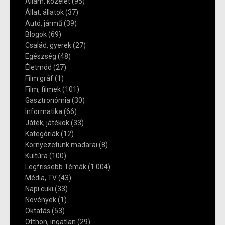
Állam, közélet
(95)
Állat, állatok
(37)
Autó, jármű
(39)
Blogok
(69)
Család, gyerek
(27)
Egészség
(48)
Életmód
(27)
Film gráf
(1)
Film, filmek
(101)
Gasztronómia
(30)
Informatika
(66)
Játék, játékok
(33)
Kategóriák
(12)
Környezetünk madarai
(8)
Kultúra
(100)
Legfrissebb Témák
(1 004)
Média, TV
(43)
Napi cuki
(33)
Növények
(1)
Oktatás
(53)
Otthon, ingatlan
(29)