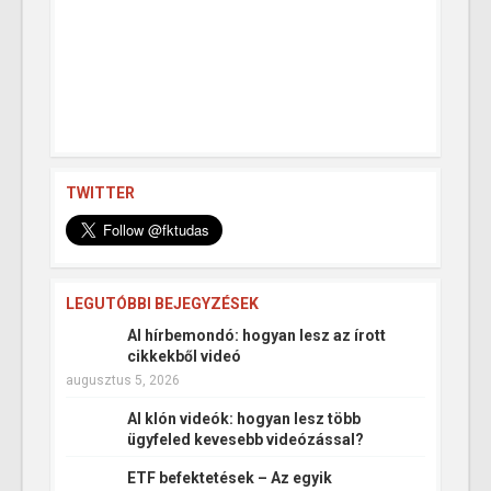
TWITTER
LEGUTÓBBI BEJEGYZÉSEK
AI hírbemondó: hogyan lesz az írott
cikkekből videó
augusztus 5, 2026
AI klón videók: hogyan lesz több
ügyfeled kevesebb videózással?
ETF befektetések – Az egyik