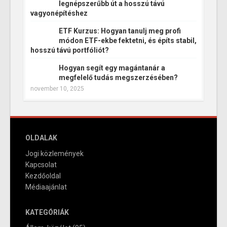
legnépszerűbb út a hosszú távú
vagyonépítéshez
ETF Kurzus: Hogyan tanulj meg profi
módon ETF-ekbe fektetni, és építs stabil,
hosszú távú portfóliót?
Hogyan segít egy magántanár a
megfelelő tudás megszerzésében?
november 10, 2025
OLDALAK
Jogi közlemények
Kapcsolat
Kezdőoldal
Médiaajánlat
KATEGÓRIÁK