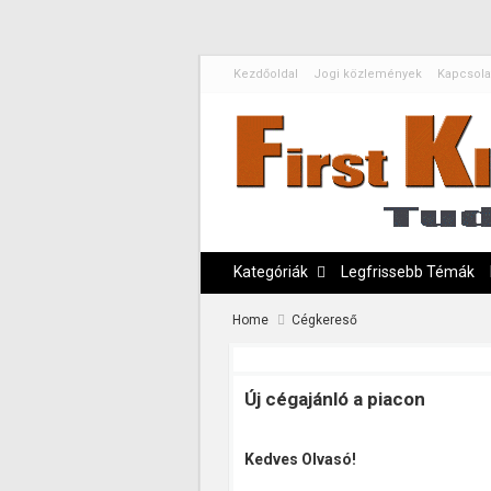
Kezdőoldal
Jogi közlemények
Kapcsola
Kategóriák
Legfrissebb Témák
Home
Cégkereső
Új cégajánló a piacon
Kedves Olvasó!