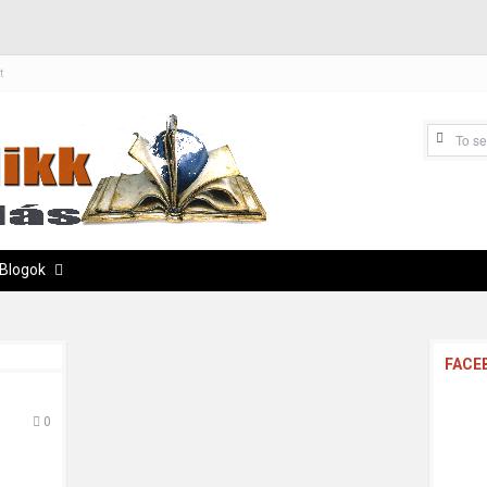
t
Blogok
FACE
0