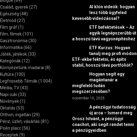
Blogok
(69)
AI klón videók: hogyan
Család, gyerek
(27)
lesz több ügyfeled
Egészség
(48)
kevesebb videózással?
Életmód
(27)
Film gráf
(1)
ETF befektetések – Az
egyik legnépszerűbb út
Film, filmek
(101)
a hosszú távú vagyonépítéshez
Gasztronómia
(30)
Informatika
(66)
ETF Kurzus: Hogyan
tanulj meg profi módon
Játék, játékok
(33)
ETF-ekbe fektetni, és építs
Kategóriák
(12)
stabil, hosszú távú portfóliót?
Környezetünk madarai
(8)
Hogyan segít egy
Kultúra
(100)
magántanár a
Legfrissebb Témák
(1 004)
megfelelő tudás
Média, TV
(43)
megszerzésében?
Napi cuki
(33)
november 10, 2025
Növények
(1)
A pénzügyi tudatosság
Oktatás
(53)
új arca – Ismerd meg
Otthon, ingatlan
(29)
Orosz Istvánt, a pénzügyi
Pénz, üzlet, vásárlás
(81)
coachot, aki segít rendet tenni
Poén placc
(56)
a pénzügyeidben
Receptek
(9)