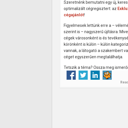
Szeretnénk bemutatni egy új, keres
optimalizált cégregisztert: az
Exklu
cégajánlót
!
Figyelmesek lettünk erre a – véle
szerint is – nagyszerű újításra. Mivel
cégek városonként is és tevékenysé
körönként is külön – külön kategori
vannak, a látogató a szakembert va
céget egyszerűen megtalálhatja.
Tetszik a téma? Ossza meg ismerős
Rea