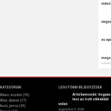
videó
vagyo
és épí
megs
novemb
KATEGÓRIÁK
LEGUTÓBBI BEJEGYZÉSEK
AI hírbemondó: hogyan
Állam, közélet
(95)
lesz az írott cikkekből
Állat, állatok
(37)
videó
Autó, jármű
(39)
augusztus 5, 2026