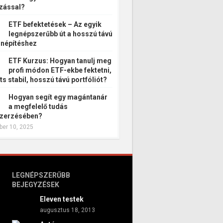
zással?
ETF befektetések – Az egyik
legnépszerűbb út a hosszú távú
népítéshez
ETF Kurzus: Hogyan tanulj meg
profi módon ETF-ekbe fektetni,
ts stabil, hosszú távú portfóliót?
Hogyan segít egy magántanár
a megfelelő tudás
zerzésében?
er 10, 2025
LEGNÉPSZERŰBB
BEJEGYZÉSEK
Eleven testek
augusztus 18, 2013