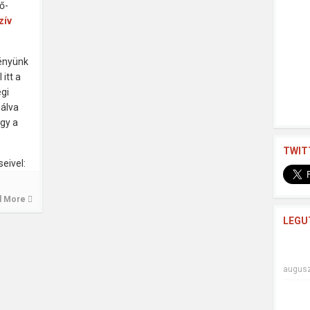
ő-
zív
ményünk
 itt a
gi
zálva
gy a
TWIT
eivel:
d More
LEGU
augusz