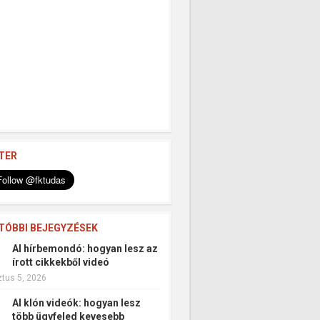
TER
TÓBBI BEJEGYZÉSEK
AI hírbemondó: hogyan lesz az
írott cikkekből videó
tus 5, 2026
AI klón videók: hogyan lesz
több ügyfeled kevesebb