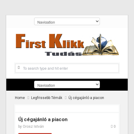
Home
Legfrissebb Témák
Új cégajánló a piacon
Új cégajánló a piacon
by
Orosz István
0