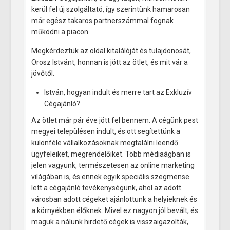
kerül fel új szolgáltató, így szerintünk hamarosan
már egész takaros partnerszámmal fognak
működni a piacon.
Megkérdeztük az oldal kitalálóját és tulajdonosát,
Orosz Istvánt, honnan is jött az ötlet, és mit vár a
jövőtől.
István, hogyan indult és merre tart az Exkluzív
Cégajánló?
Az ötlet már pár éve jött fel bennem. A cégünk pest
megyei településen indult, és ott segítettünk a
különféle vállalkozásoknak megtalálni leendő
ügyfeleiket, megrendelőiket. Több médiaágban is
jelen vagyunk, természetesen az online marketing
világában is, és ennek egyik speciális szegmense
lett a cégajánló tevékenységünk, ahol az adott
városban adott cégeket ajánlottunk a helyieknek és
a környékben élőknek. Mivel ez nagyon jól bevált, és
maguk a nálunk hirdető cégek is visszaigazolták,