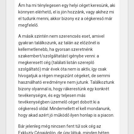
Ám ha mi ténylegesen egy helyi céget keresünk, aki
könnyen elérhető, el is jön hozzánk, vagy akihez mi
el tudunk menni, akkor bizony ez a cégkereső már
megfelelő.
A másik szintén nem szerencsés eset, amivel
gyakran találkozunk, az talán az előzőnél is
kellemetlenebb, ha gyorsan szeretnénk
szakembert/szolgáltatást igénybe venni: a
megkeresett cég (találati listán szereplő
szolgáltató) már évek óta nem is aktív, így csak
hívogatjuk a régen megszűnt cégeket, de semmi
használható eredményre nem jutunk. Találkoztunk
bizony olyannal is, hogy rákerestünk egy konkrét
tevékenységre, és egy teljesen más
tevékenységben üzemelő céget dobott ki a
cégkereső oldal. Mindemellett el kell mondanunk,
hogy akad azért jó működő ilyen honlap is a piacon.
Bár jelenleg még nincsen fent túl sok cég az
Exkluzív Cégajánlón, de úgy látjuk, minden héten