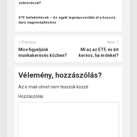
videózással?
ETF befektetések – Az egyik legnépszerűbb út a hosszú
távú vagyonépítéshez
Previous:
Next:
Mire figyeljünk
Mi az az ETF, és kit
munkakeresés közben?
keress, ha érdekel?
Vélemény, hozzászólás?
Az e-mail-címet nem tesszük közzé.
Hozzászólás