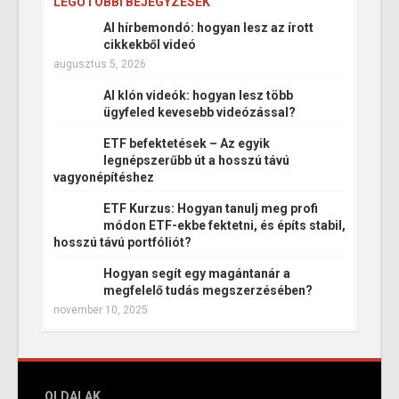
LEGUTÓBBI BEJEGYZÉSEK
AI hírbemondó: hogyan lesz az írott
cikkekből videó
augusztus 5, 2026
AI klón videók: hogyan lesz több
ügyfeled kevesebb videózással?
ETF befektetések – Az egyik
legnépszerűbb út a hosszú távú
vagyonépítéshez
ETF Kurzus: Hogyan tanulj meg profi
módon ETF-ekbe fektetni, és építs stabil,
hosszú távú portfóliót?
Hogyan segít egy magántanár a
megfelelő tudás megszerzésében?
november 10, 2025
OLDALAK