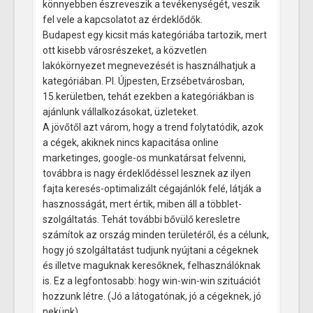
könnyebben észreveszik a tevékenységét, veszik
fel vele a kapcsolatot az érdeklődők.
Budapest egy kicsit más kategóriába tartozik, mert
ott kisebb városrészeket, a közvetlen
lakókörnyezet megnevezését is használhatjuk a
kategóriában. Pl. Újpesten, Erzsébetvárosban,
15.kerületben, tehát ezekben a kategóriákban is
ajánlunk vállalkozásokat, üzleteket.
A jövőtől azt várom, hogy a trend folytatódik, azok
a cégek, akiknek nincs kapacitása online
marketinges, google-os munkatársat felvenni,
továbbra is nagy érdeklődéssel lesznek az ilyen
fajta keresés-optimalizált cégajánlók felé, látják a
hasznosságát, mert értik, miben áll a többlet-
szolgáltatás. Tehát további bővülő keresletre
számítok az ország minden területéről, és a célunk,
hogy jó szolgáltatást tudjunk nyújtani a cégeknek
és illetve maguknak keresőknek, felhasználóknak
is. Ez a legfontosabb: hogy win-win-win szituációt
hozzunk létre. (Jó a látogatónak, jó a cégeknek, jó
nekünk)