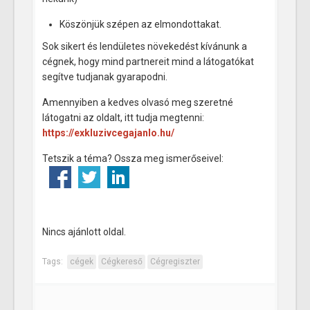
Köszönjük szépen az elmondottakat.
Sok sikert és lendületes növekedést kívánunk a
cégnek, hogy mind partnereit mind a látogatókat
segítve tudjanak gyarapodni.
Amennyiben a kedves olvasó meg szeretné
látogatni az oldalt, itt tudja megtenni:
https://exkluzivcegajanlo.hu/
Tetszik a téma? Ossza meg ismerőseivel:
Nincs ajánlott oldal.
Tags:
cégek
Cégkereső
Cégregiszter