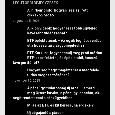
LEGUTÓBBI BEJEGYZÉSEK
AI hírbemondó: hogyan lesz az írott
cikkekből videó
augusztus 5, 2026
AI klón videók: hogyan lesz több ügyfeled
kevesebb videózással?
ETF befektetések – Az egyik legnépszerűbb
út a hosszú távú vagyonépítéshez
ETF Kurzus: Hogyan tanulj meg profi módon
ETF-ekbe fektetni, és építs stabil, hosszú
távú portfóliót?
Hogyan segít egy magántanár a megfelelő
tudás megszerzésében?
november 10, 2025
A pénzügyi tudatosság új arca – Ismerd
meg Orosz Istvánt, a pénzügyi coachot, aki
segít rendet tenni a pénzügyeidben
Mi az az ETF, és kit keress, ha érdekel?
Új cégajánló a piacon