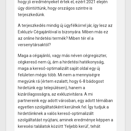
hogy jó eredményeket értek el, ezért 2021 elején
úgy döntöttünk, hogy országos szintre is
terjeszkedünk.
A terjeszkedés mindig új ügyfélkörrel jár, így lesz az
Exkluzív Cégajánlóval is bizonyára. Miben más ez
az online hirdetési termék? Miben tér el a
versenytársaktól?
Maga a cégajánló, vagy más néven cégregiszter,
cégkereső nem új, ám a hirdetési hatékonyság,
maga a kereső-optimalizált saját oldal egy új
felületen mégis több. Mi nem a mennyiségre
megyünk rá (értem ezalatt, hogy 6-8 bádogost
hirdetünk egy településen), hanem a
kizárólagosságra, az exkluzivitásra. A mi
partnereink egy adott városban, egy adott témában
egyetlen szolgáltatóként kerülnek fel. Így tudjuk a
hirdetőinknek a valós kereső-optimalizált
szolgáltatást nyújtani, aminek eredménye képpen a
keresési találatok között ’feljebb kerül’, tehát