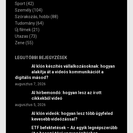
Sport
(42)
Személy
(104)
Szórakozás, hobbi
(88)
Tudomány
(64)
Új filmek
(21)
Utazas
(73)
Zene
(55)
LEGUTÓBBI BEJEGYZÉSEK
AI klón készítés vállalkozásoknak: hogyan
alakítja át a videós kommunikációt a
digitális másod?
augusztus 7, 2026
AI hírbemondó: hogyan lesz az írott
cikkekből videó
augusztus 5, 2026
AI klón videók: hogyan lesz több ügyfeled
kevesebb videózással?
ETF befektetések – Az egyik legnépszerűbb