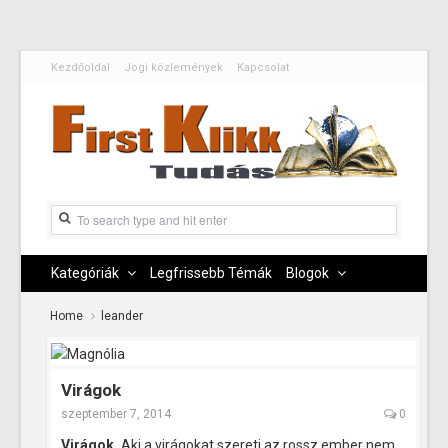
Kezdőoldal
Jogi közlemények
Kapcsolat
Kategóriák
Legfrissebb Témák
Blogok
Home
leander
Virágok
szeptember 7, 2014
0
Virágok.
Aki a virágokat szereti az rossz ember nem