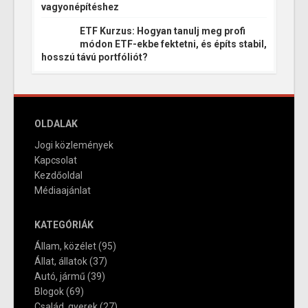
vagyonépítéshez
ETF Kurzus: Hogyan tanulj meg profi
módon ETF-ekbe fektetni, és építs stabil,
hosszú távú portfóliót?
OLDALAK
Jogi közlemények
Kapcsolat
Kezdőoldal
Médiaajánlat
KATEGÓRIÁK
Állam, közélet
(95)
Állat, állatok
(37)
Autó, jármű
(39)
Blogok
(69)
Család, gyerek
(27)