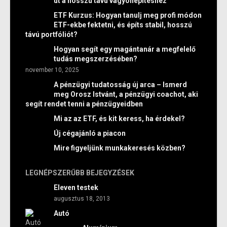
út a hosszú távú vagyonépítéshez
ETF Kurzus: Hogyan tanulj meg profi módon
ETF-ekbe fektetni, és építs stabil, hosszú
távú portfóliót?
Hogyan segít egy magántanár a megfelelő
tudás megszerzésében?
november 10, 2025
A pénzügyi tudatosság új arca – Ismerd
meg Orosz Istvánt, a pénzügyi coachot, aki
segít rendet tenni a pénzügyeidben
Mi az az ETF, és kit keress, ha érdekel?
Új cégajánló a piacon
Mire figyeljünk munkakeresés közben?
LEGNÉPSZERŰBB BEJEGYZÉSEK
Eleven testek
augusztus 18, 2013
Autó