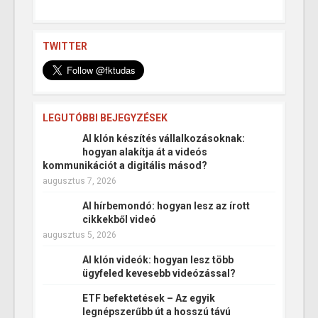
TWITTER
LEGUTÓBBI BEJEGYZÉSEK
AI klón készítés vállalkozásoknak:
hogyan alakítja át a videós
kommunikációt a digitális másod?
augusztus 7, 2026
AI hírbemondó: hogyan lesz az írott
cikkekből videó
augusztus 5, 2026
AI klón videók: hogyan lesz több
ügyfeled kevesebb videózással?
ETF befektetések – Az egyik
legnépszerűbb út a hosszú távú