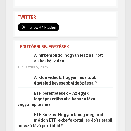
TWITTER
LEGUTÓBBI BEJEGYZÉSEK
AI hírbemondó: hogyan lesz az írott
cikkekből videó
augusztus 5, 2026
AI klón videók: hogyan lesz több
ügyfeled kevesebb videózással?
ETF befektetések – Az egyik
legnépszerűbb út a hosszú távú
vagyonépítéshez
ETF Kurzus: Hogyan tanulj meg profi
módon ETF-ekbe fektetni, és építs stabil,
hosszú távú portfóliót?