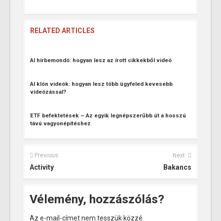
RELATED ARTICLES
AI hírbemondó: hogyan lesz az írott cikkekből videó
AI klón videók: hogyan lesz több ügyfeled kevesebb
videózással?
ETF befektetések – Az egyik legnépszerűbb út a hosszú
távú vagyonépítéshez
Previous:
Next:
Activity
Bakancs
Vélemény, hozzászólás?
Az e-mail-címet nem tesszük közzé.