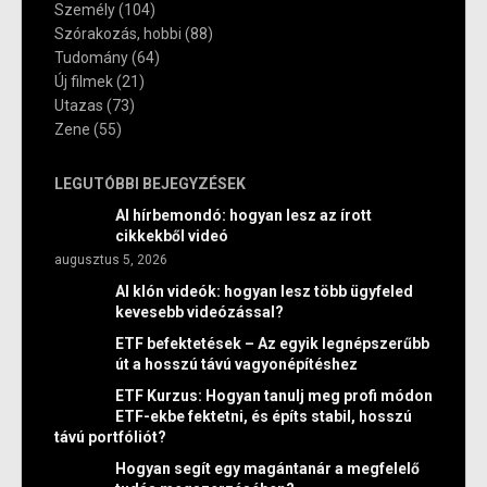
Személy
(104)
Szórakozás, hobbi
(88)
Tudomány
(64)
Új filmek
(21)
Utazas
(73)
Zene
(55)
LEGUTÓBBI BEJEGYZÉSEK
AI hírbemondó: hogyan lesz az írott
cikkekből videó
augusztus 5, 2026
AI klón videók: hogyan lesz több ügyfeled
kevesebb videózással?
ETF befektetések – Az egyik legnépszerűbb
út a hosszú távú vagyonépítéshez
ETF Kurzus: Hogyan tanulj meg profi módon
ETF-ekbe fektetni, és építs stabil, hosszú
távú portfóliót?
Hogyan segít egy magántanár a megfelelő