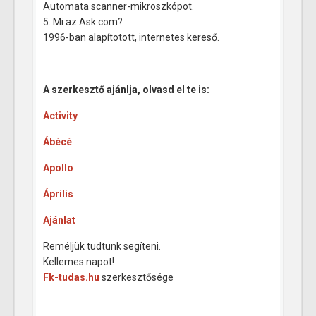
Automata scanner-mikroszkópot.
5. Mi az Ask.com?
1996-ban alapítotott, internetes kereső.
A szerkesztő ajánlja, olvasd el te is:
Activity
Ábécé
Apollo
Április
Ajánlat
Reméljük tudtunk segíteni.
Kellemes napot!
Fk-tudas.hu
szerkesztősége