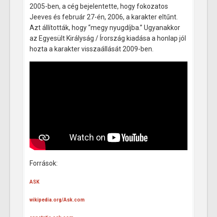
2005-ben, a cég bejelentette, hogy fokozatos
Jeeves és február 27-én, 2006, a karakter eltűnt.
Azt állították, hogy “megy nyugdíjba.” Ugyanakkor
az Egyesült Királyság / Írország kiadása a honlap jól
hozta a karakter visszaállását 2009-ben.
Források:
ASK
wikipedia.org/Ask.com