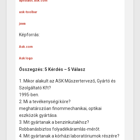
apnstatic.ask.com
ask-toolbar
java
Képforrás:
Ask.com
Ask logo
Összegzés: 5 Kérdés – 5 Válasz
1. Mikor alakult az ASK Műszertervező, Gyártó és
Szolgáltató Kft?
1995-ben.
2. Mi a tevékenységi köre?
meghatározóan finommechanikai, optikai
eszközök gyártása.
3. Mit gyártanak a benzinkutakhoz?
Robbanásbiztos folyadékáramlás-mérőt.
4. Mit gyártanak a kórházi laboratóriumok részére?