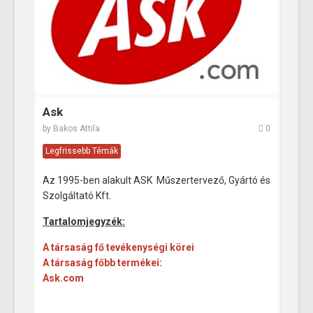
Ask
by
Bakos Attila
0
Legfrissebb Témák
Az 1995-ben alakult ASK Műszertervező, Gyártó és
Szolgáltató Kft.
Tartalomjegyzék:
A társaság fő tevékenységi körei
A társaság főbb termékei:
Ask.com