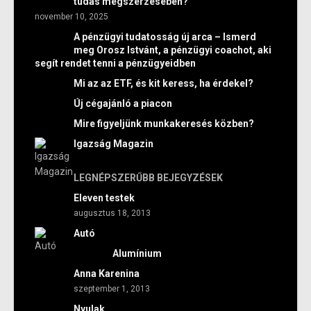
tudás megszerzésében?
november 10, 2025
A pénzügyi tudatosság új arca – Ismerd
meg Orosz Istvánt, a pénzügyi coachot, aki
segít rendet tenni a pénzügyeidben
Mi az az ETF, és kit keress, ha érdekel?
Új cégajánló a piacon
Mire figyeljünk munkakeresés közben?
Igazság Magazin
LEGNÉPSZERŰBB BEJEGYZÉSEK
Eleven testek
augusztus 18, 2013
Autó
Alumínium
Anna Karenina
szeptember 1, 2013
Nyulak