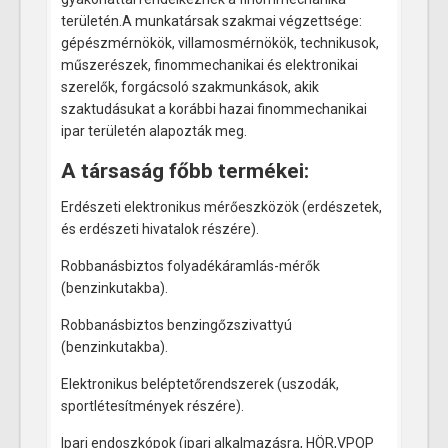
területén.A munkatársak szakmai végzettsége:
gépészmérnökök, villamosmérnökök, technikusok,
műszerészek, finommechanikai és elektronikai
szerelők, forgácsoló szakmunkások, akik
szaktudásukat a korábbi hazai finommechanikai
ipar területén alapozták meg.
A társaság főbb termékei:
Erdészeti elektronikus mérőeszközök (erdészetek,
és erdészeti hivatalok részére).
Robbanásbiztos folyadékáramlás-mérők
(benzinkutakba).
Robbanásbiztos benzingőzszivattyú
(benzinkutakba).
Elektronikus beléptetőrendszerek (uszodák,
sportlétesítmények részére).
Ipari endoszkópok (ipari alkalmazásra, HÖR,VPOP