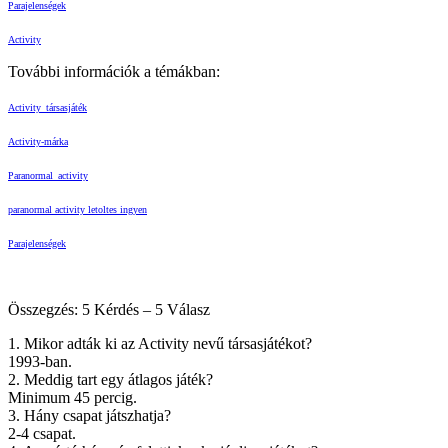
Parajelenségek
Activity
További információk a témákban:
Activity_társasjáték
Activity-márka
Paranormal_activity
paranormal activity letoltes ingyen
Parajelenségek
Összegzés: 5 Kérdés – 5 Válasz
1. Mikor adták ki az Activity nevű társasjátékot?
1993-ban.
2. Meddig tart egy átlagos játék?
Minimum 45 percig.
3. Hány csapat játszhatja?
2-4 csapat.