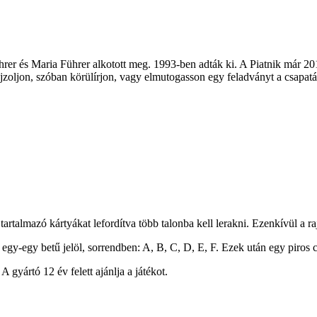
hrer és Maria Führer alkotott meg. 1993-ben adták ki. A Piatnik már 201
rajzoljon, szóban körülírjon, vagy elmutogasson egy feladványt a csapatá
artalmazó kártyákat lefordítva több talonba kell lerakni. Ezenkívül a ra
egy-egy betű jelöl, sorrendben: A, B, C, D, E, F. Ezek után egy piros c
A gyártó 12 év felett ajánlja a játékot.