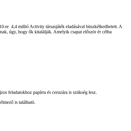
0-re 4,4 millió Activity társasjáték eladásával büszkélkedhetett. A
nak, úgy, hogy ők kitalálják. Amelyik csapat először ér célba
jzos feladatokhoz papírra és ceruzára is szükség lesz.
élmező is található.