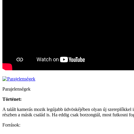
Parajelenségek
Történet:
A talált kamerás mozik legújabb üdvöskéjében olyan új szereplőkkel
részben a másik család is. Ha eddig csak borzongtál, most futkosni f
Források: