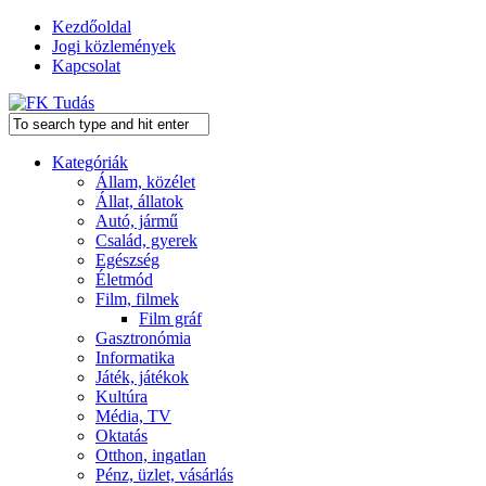
Kezdőoldal
Jogi közlemények
Kapcsolat
Kategóriák
Állam, közélet
Állat, állatok
Autó, jármű
Család, gyerek
Egészség
Életmód
Film, filmek
Film gráf
Gasztronómia
Informatika
Játék, játékok
Kultúra
Média, TV
Oktatás
Otthon, ingatlan
Pénz, üzlet, vásárlás