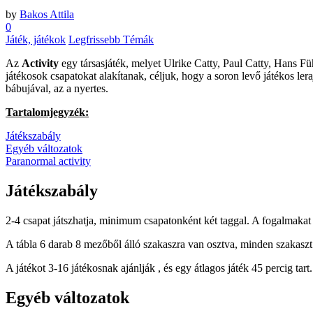
by
Bakos Attila
0
Játék, játékok
Legfrissebb Témák
Az
Activity
egy társasjáték, melyet Ulrike Catty, Paul Catty, Hans Fü
játékosok csapatokat alakítanak, céljuk, hogy a soron levő játékos le
bábujával, az a nyertes.
Tartalomjegyzék:
Játékszabály
Egyéb változatok
Paranormal activity
Játékszabály
2-4 csapat játszhatja, minimum csapatonként két taggal. A fogalmakat t
A tábla 6 darab 8 mezőből álló szakaszra van osztva, minden szakaszt 
A játékot 3-16 játékosnak ajánlják , és egy átlagos játék 45 percig tart. 
Egyéb változatok