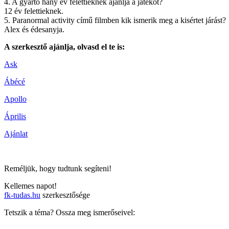
4. A gyártó hány év felettieknek ajánlja a játékot?
12 év felettieknek.
5. Paranormal activity című filmben kik ismerik meg a kisértet járást?
Alex és édesanyja.
A szerkesztő ajánlja, olvasd el te is:
Ask
Ábécé
Apollo
Április
Ajánlat
Reméljük, hogy tudtunk segíteni!
Kellemes napot!
fk-tudas.hu
szerkesztősége
Tetszik a téma? Ossza meg ismerőseivel: