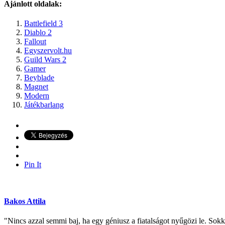
Ajánlott oldalak:
Battlefield 3
Diablo 2
Fallout
Egyszervolt.hu
Guild Wars 2
Gamer
Beyblade
Magnet
Modern
Játékbarlang
Pin It
Bakos Attila
"Nincs azzal semmi baj, ha egy géniusz a fiatalságot nyűgözi le. Sokk