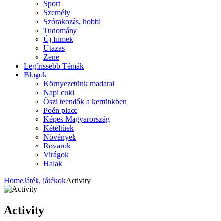
Sport
Személy
Szórakozás, hobbi
Tudomány
Új filmek
Utazas
Zene
Legfrissebb Témák
Blogok
Környezetünk madarai
Napi cuki
Őszi teendők a kertünkben
Poén placc
Képes Magyarország
Kétéltűek
Növények
Rovarok
Virágok
Halak
Home
Játék, játékok
Activity
Activity