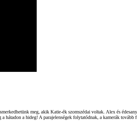
 ismerkedhetünk meg, akik Katie-ék szomszédai voltak.
Alex és édesanyj
og a hátadon a hideg! A parajelenségek folytatódnak, a kamerák tovább 