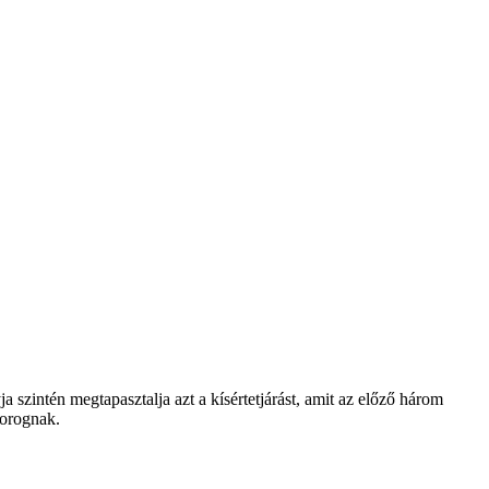
a szintén megtapasztalja azt a kísértetjárást, amit az előző három
forognak.