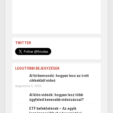
TWITTER
LEGUTÓBBI BEJEGYZÉSEK
AI hírbemondó: hogyan lesz az írott
cikkekből videó
augusztus 5, 2026
AI klón videók: hogyan lesz több
ügyfeled kevesebb videózással?
ETF befektetések – Az egyik