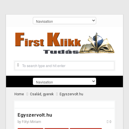
Home
Család, gyerek
Egyszervolt.hu
Egyszervolt.hu
by
Fótyi Miriam
0