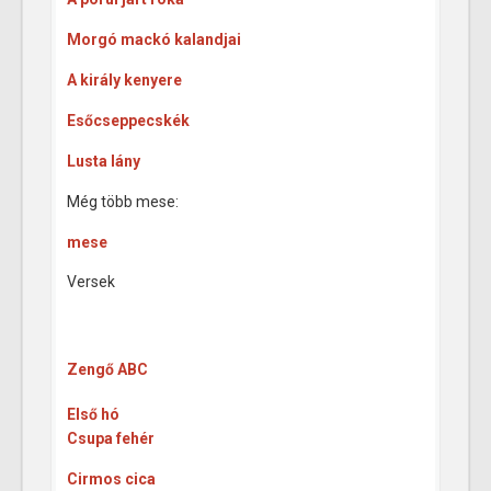
Morgó mackó kalandjai
A király kenyere
Esőcseppecskék
Lusta lány
Még több mese:
mese
Versek
Zengő ABC
Első hó
Csupa fehér
Cirmos cica