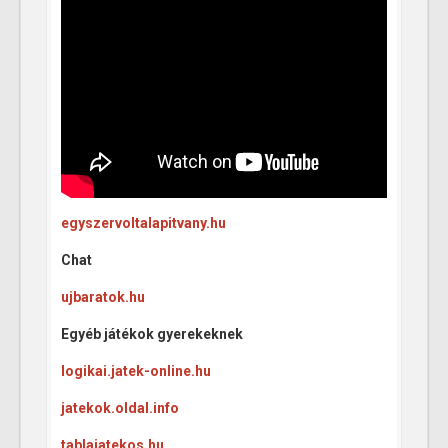
egyszervoltalapitvany.hu
Chat
ujbaratok.hu
Egyéb játékok gyerekeknek
logikai.jatek-online.hu
jatekok.oldal.info
tablajatekos.hu