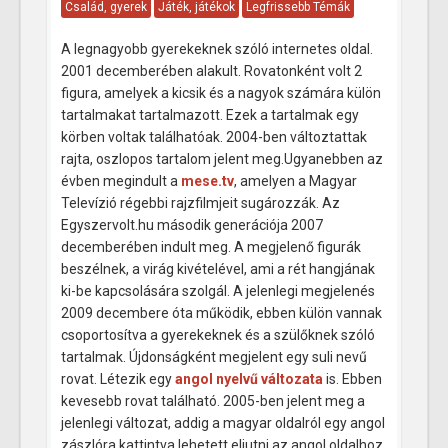
Család, gyerek
Játék, játékok
Legfrissebb Témák
A legnagyobb gyerekeknek szóló internetes oldal.
2001 decemberében alakult. Rovatonként volt 2
figura, amelyek a kicsik és a nagyok számára külön
tartalmakat tartalmazott. Ezek a tartalmak egy
körben voltak találhatóak. 2004-ben változtattak
rajta, oszlopos tartalom jelent meg.
Ugyanebben az
évben megindult a
mese.tv
, amelyen a Magyar
Televízió régebbi rajzfilmjeit sugározzák. Az
Egyszervolt.hu második generációja 2007
decemberében indult meg. A megjelenő figurák
beszélnek, a virág kivételével, ami a rét hangjának
ki-be kapcsolására szolgál. A jelenlegi megjelenés
2009 decembere óta működik, ebben külön vannak
csoportosítva a gyerekeknek és a szülőknek szóló
tartalmak. Újdonságként megjelent egy suli nevű
rovat. Létezik egy
angol nyelvű változata
is. Ebben
kevesebb rovat található. 2005-ben jelent meg a
jelenlegi változat, addig a magyar oldalról egy angol
zászlóra kattintva lehetett eljutni az angol oldalhoz.