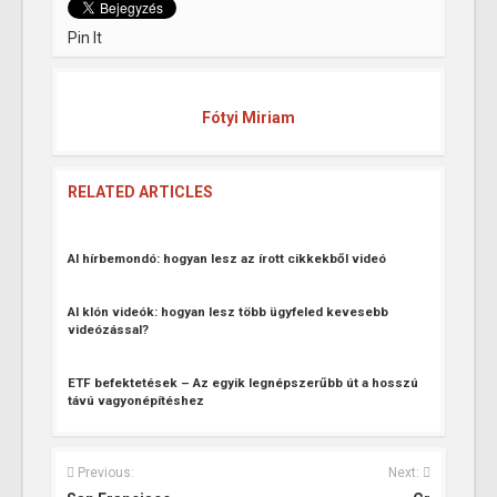
Pin It
Fótyi Miriam
RELATED ARTICLES
AI hírbemondó: hogyan lesz az írott cikkekből videó
AI klón videók: hogyan lesz több ügyfeled kevesebb
videózással?
ETF befektetések – Az egyik legnépszerűbb út a hosszú
távú vagyonépítéshez
Previous:
Next: