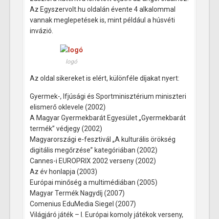
Az Egyszervolt.hu oldalán évente 4 alkalommal
vannak meglepetések is, mint például a húsvéti
invázió.
logó
Az oldal sikereket is elért, különféle díjakat nyert:
Gyermek-, Ifjúsági és Sportminisztérium miniszteri
elismerő oklevele (2002)
A Magyar Gyermekbarát Egyesület „Gyermekbarát
termék” védjegy (2002)
Magyarországi e-fesztivál „A kulturális örökség
digitális megőrzése” kategóriában (2002)
Cannes-i EUROPRIX 2002 verseny (2002)
Az év honlapja (2003)
Európai minőség a multimédiában (2005)
Magyar Termék Nagydíj (2007)
Comenius EduMedia Siegel (2007)
Világjáró játék – I. Európai komoly játékok verseny,