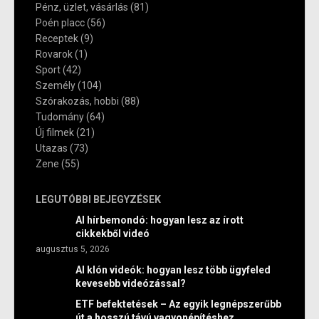
Pénz, üzlet, vásárlás
(81)
Poén placc
(56)
Receptek
(9)
Rovarok
(1)
Sport
(42)
Személy
(104)
Szórakozás, hobbi
(88)
Tudomány
(64)
Új filmek
(21)
Utazas
(73)
Zene
(55)
LEGUTÓBBI BEJEGYZÉSEK
AI hírbemondó: hogyan lesz az írott
cikkekből videó
augusztus 5, 2026
AI klón videók: hogyan lesz több ügyfeled
kevesebb videózással?
ETF befektetések – Az egyik legnépszerűbb
út a hosszú távú vagyonépítéshez