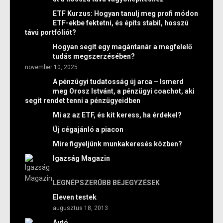
ETF Kurzus: Hogyan tanulj meg profi módon
ETF-ekbe fektetni, és építs stabil, hosszú
távú portfóliót?
Hogyan segít egy magántanár a megfelelő
tudás megszerzésében?
november 10, 2025
A pénzügyi tudatosság új arca – Ismerd
meg Orosz Istvánt, a pénzügyi coachot, aki
segít rendet tenni a pénzügyeidben
Mi az az ETF, és kit keress, ha érdekel?
Új cégajánló a piacon
Mire figyeljünk munkakeresés közben?
Igazság Magazin
LEGNÉPSZERŰBB BEJEGYZÉSEK
Eleven testek
augusztus 18, 2013
Autó