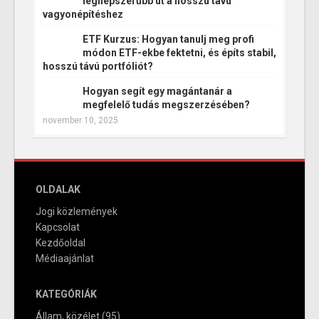
legnépszerűbb út a hosszú távú
vagyonépítéshez
ETF Kurzus: Hogyan tanulj meg profi
módon ETF-ekbe fektetni, és építs stabil,
hosszú távú portfóliót?
Hogyan segít egy magántanár a
megfelelő tudás megszerzésében?
november 10, 2025
OLDALAK
Jogi közlemények
Kapcsolat
Kezdőoldal
Médiaajánlat
KATEGÓRIÁK
Állam, közélet
(95)