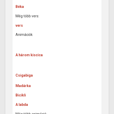
Béka
Még több vers:
vers
Animációk
A három kiscica
Csigabiga
Madárka
Bicikli
A labda
Még több animáció: