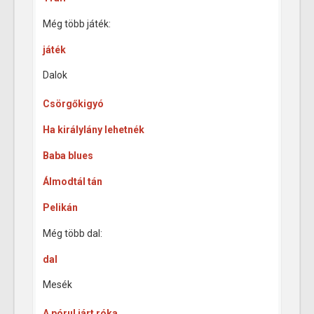
Még több játék:
játék
Dalok
Csörgőkigyó
Ha királylány lehetnék
Baba blues
Álmodtál tán
Pelikán
Még több dal:
dal
Mesék
A pórul járt róka