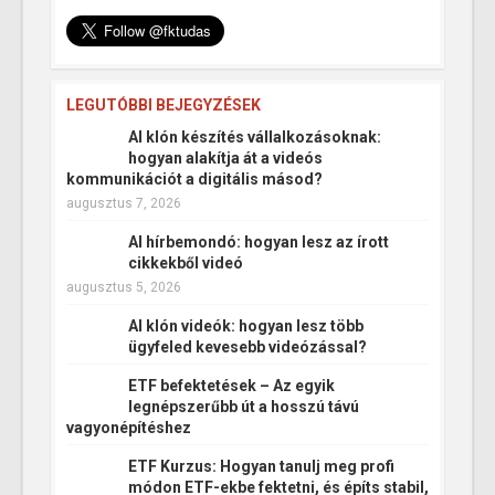
LEGUTÓBBI BEJEGYZÉSEK
AI klón készítés vállalkozásoknak:
hogyan alakítja át a videós
kommunikációt a digitális másod?
augusztus 7, 2026
AI hírbemondó: hogyan lesz az írott
cikkekből videó
augusztus 5, 2026
AI klón videók: hogyan lesz több
ügyfeled kevesebb videózással?
ETF befektetések – Az egyik
legnépszerűbb út a hosszú távú
vagyonépítéshez
ETF Kurzus: Hogyan tanulj meg profi
módon ETF-ekbe fektetni, és építs stabil,