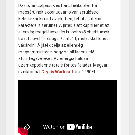
Dzsip, lánctalpasok és harci helikopter. Ha
megsérülnek akkor ugyan olyan sérülések
keletkeznek mint az életben, tehát a játékos
karaktere is sérülhet. A játék alatt kapni lehet az
ellenség megölésével és különböző objektumok
bevételével “Prestige Points”-t, melyekkel lehet
vásárolni. A játék célja az ellenség
megsemmisítése, hogy ne állítsanak elő
atomfegyvereket. Az energia hálózat
üzemképtelenné tétele fontos feladat. Magyar
szinkronnal
Crysis Warhead
ára: 1990Ft