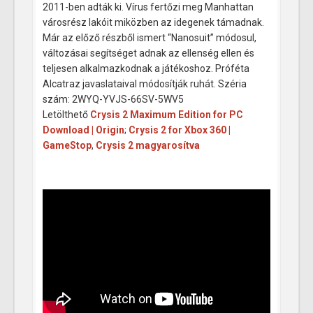
2011-ben adták ki. Vírus fertőzi meg Manhattan
városrész lakóit miközben az idegenek támadnak.
Már az előző részből ismert “Nanosuit” módosul,
változásai segítséget adnak az ellenség ellen és
teljesen alkalmazkodnak a játékoshoz. Próféta
Alcatraz javaslataival módosítják ruhát. Széria
szám: 2WYQ-YVJS-66SV-5WV5
Letölthető
Crysis 2 Maximum Edition for PC
Download | Origin
;
Crysis 2 for Xbox 360 |
GameStop
,
Crysis 2 magyarosítva