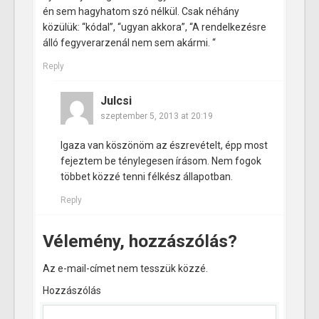
én sem hagyhatom szó nélkül. Csak néhány
közülük: “kódal”, “ugyan akkora”, “A rendelkezésre
álló fegyverarzenál nem sem akármi. “
Reply
Julcsi
szeptember 5, 2013 at 20:19
Igaza van köszönöm az észrevételt, épp most
fejeztem be ténylegesen írásom. Nem fogok
többet közzé tenni félkész állapotban.
Reply
Vélemény, hozzászólás?
Az e-mail-címet nem tesszük közzé.
Hozzászólás