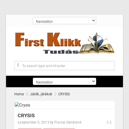
Home
Játék, játékok
CRYSIS
CRYSIS
szeptember 5, 2013
by
Pocsai Sándorné
2