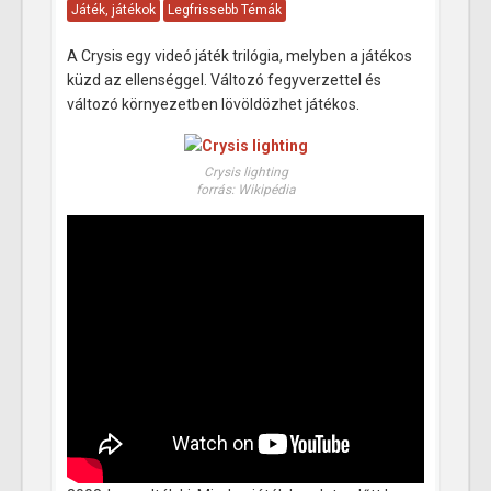
Játék, játékok
Legfrissebb Témák
A Crysis egy videó játék trilógia, melyben a játékos
küzd az ellenséggel. Változó fegyverzettel és
változó környezetben lövöldözhet játékos.
Crysis lighting
forrás: Wikipédia