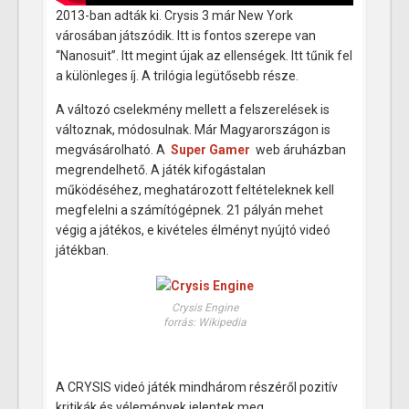
2013-ban adták ki. Crysis 3 már New York
városában játszódik. Itt is fontos szerepe van
“Nanosuit”. Itt megint újak az ellenségek. Itt tűnik fel
a különleges íj. A trilógia legütősebb része.
A változó cselekmény mellett a felszerelések is
változnak, módosulnak. Már Magyarországon is
megvásárolható. A
Super Gamer
web áruházban
megrendelhető. A játék kifogástalan
működéséhez, meghatározott feltételeknek kell
megfelelni a számítógépnek. 21 pályán mehet
végig a játékos, e kivételes élményt nyújtó videó
játékban.
Crysis Engine
forrás: Wikipedia
A CRYSIS videó játék mindhárom részéről pozitív
kritikák és vélemények jelentek meg.