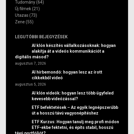
Tudomány
(64)
Új filmek
(21)
Utazas
(73)
Zene
(55)
LEGUTÓBBI BEJEGYZÉSEK
AI klón készítés vállalkozásoknak: hogyan
alakítja át a videós kommunikációt a
digitális másod?
augusztus 7, 2026
AI hírbemondó: hogyan lesz az írott
cikkekből videó
augusztus 5, 2026
AI klón videók: hogyan lesz több ügyfeled
kevesebb videózással?
ETF befektetések – Az egyik legnépszerűbb
út a hosszú távú vagyonépítéshez
ETF Kurzus: Hogyan tanulj meg profi módon
ETF-ekbe fektetni, és építs stabil, hosszú
távú portfóliót?