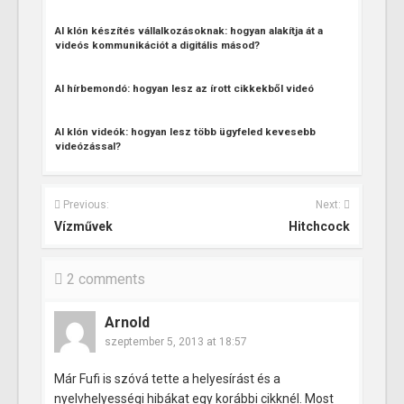
AI klón készítés vállalkozásoknak: hogyan alakítja át a
videós kommunikációt a digitális másod?
AI hírbemondó: hogyan lesz az írott cikkekből videó
AI klón videók: hogyan lesz több ügyfeled kevesebb
videózással?
Previous:
Next:
Vízművek
Hitchcock
2 comments
Arnold
szeptember 5, 2013 at 18:57
Már Fufi is szóvá tette a helyesírást és a
nyelvhelyességi hibákat egy korábbi cikknél. Most