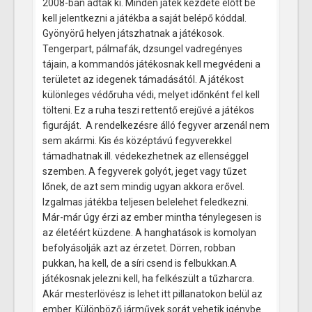
2008-ban adták ki. Minden játék kezdete előtt be
kell jelentkezni a játékba a saját belépő kóddal.
Gyönyörű helyen játszhatnak a játékosok.
Tengerpart, pálmafák, dzsungel vadregényes
tájain, a kommandós játékosnak kell megvédeni a
területet az idegenek támadásától. A játékost
különleges védőruha védi, melyet időnként fel kell
tölteni. Ez a ruha teszi rettentő erejűvé a játékos
figuráját. A rendelkezésre álló fegyver arzenál nem
sem akármi. Kis és középtávú fegyverekkel
támadhatnak ill. védekezhetnek az ellenséggel
szemben. A fegyverek golyót, jeget vagy tűzet
lőnek, de azt sem mindig ugyan akkora erővel.
Izgalmas játékba teljesen belelehet feledkezni.
Már-már úgy érzi az ember mintha ténylegesen is
az életéért küzdene. A hanghatások is komolyan
befolyásolják azt az érzetet. Dörren, robban
pukkan, ha kell, de a síri csend is felbukkan.A
játékosnak jelezni kell, ha felkészült a tűzharcra.
Akár mesterlövész is lehet itt pillanatokon belül az
ember. Különböző járművek sorát vehetik igénybe.