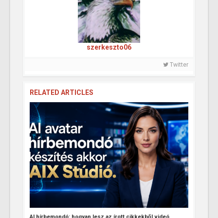
szerkeszto06
Twitter
RELATED ARTICLES
AI hírbemondó: hogyan lesz az írott cikkekből videó