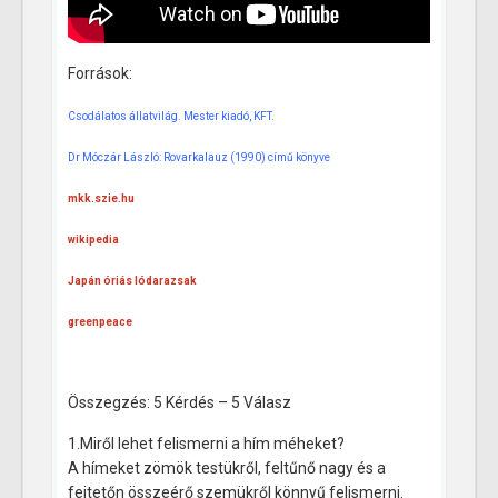
Források:
Csodálatos állatvilág. Mester kiadó, KFT.
Dr Móczár László: Rovarkalauz (1990) című könyve
mkk.szie.hu
wikipedia
Japán óriás lódarazsak
greenpeace
Összegzés: 5 Kérdés – 5 Válasz
1.Miről lehet felismerni a hím méheket?
A hímeket zömök testükről, feltűnő nagy és a
fejtetőn összeérő szemükről könnyű felismerni.