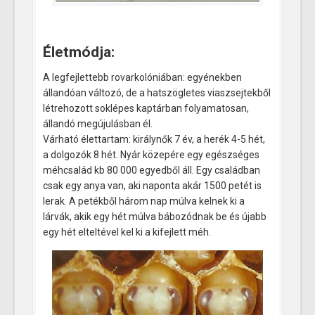
Életmódja:
A legfejlettebb rovarkolóniában: egyénekben
állandóan változó, de a hatszögletes viaszsejtekből
létrehozott soklépes kaptárban folyamatosan,
állandó megújulásban él.
Várható élettartam: királynők 7 év, a herék 4-5 hét,
a dolgozók 8 hét. Nyár közepére egy egészséges
méhcsalád kb 80 000 egyedből áll. Egy családban
csak egy anya van, aki naponta akár 1500 petét is
lerak. A petékből három nap múlva kelnek ki a
lárvák, akik egy hét múlva bábozódnak be és újabb
egy hét elteltével kel ki a kifejlett méh.