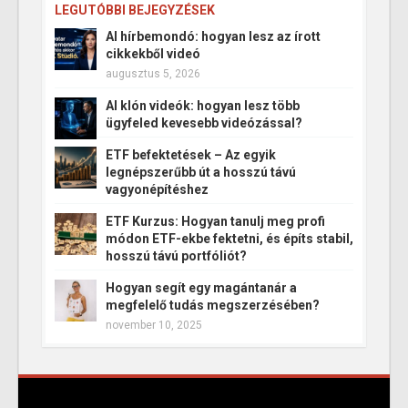
LEGUTÓBBI BEJEGYZÉSEK
AI hírbemondó: hogyan lesz az írott
cikkekből videó
augusztus 5, 2026
AI klón videók: hogyan lesz több
ügyfeled kevesebb videózással?
ETF befektetések – Az egyik
legnépszerűbb út a hosszú távú
vagyonépítéshez
ETF Kurzus: Hogyan tanulj meg profi
módon ETF-ekbe fektetni, és építs stabil,
hosszú távú portfóliót?
Hogyan segít egy magántanár a
megfelelő tudás megszerzésében?
november 10, 2025