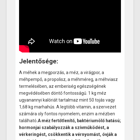
Jelentősége:
A méhek a megporzás, a méz, a virágpor, a
méhpempő, a propolisz, a méhméreg, a méhviasz
termelésében, az emberiség egészségének
megvédésében döntő fontosságú. 1 kg méz
ugyanannyi kalóriát tartalmaz mint 50 tojás vagy
1,68 kg marhahús. A legtöbb vitamin, a szervezet
számára oly fontos nyomelem, enzim a mézben
található
.A méz fertőtlenítő, baktériumölő hatású;
hormonjai szabályozzák a szívműködést, a
vérkeringést, csökkentik a vérnyomást, óvják a