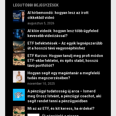
LEGUTÓBBI BEJEGYZÉSEK
AI hírbemondó: hogyan lesz az írott
cikkekből videó
augusztus 5, 2026
AI klón videók: hogyan lesz több ügyfeled
kevesebb videózással?
ETF befektetések – Az egyik legnépszerűbb
út a hosszú távú vagyonépítéshez
ETF Kurzus: Hogyan tanulj meg profi módon
ETF-ekbe fektetni, és építs stabil, hosszú
távú portfóliót?
Hogyan segít egy magántanár a megfelelő
tudás megszerzésében?
november 10, 2025
A pénzügyi tudatosság új arca – Ismerd
meg Orosz Istvánt, a pénzügyi coachot, aki
segít rendet tenni a pénzügyeidben
Mi az az ETF, és kit keress, ha érdekel?