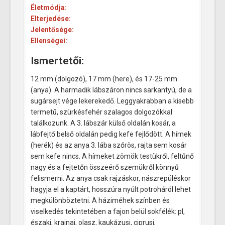
Életmódja:
Elterjedése:
Jelentősége:
Ellenségei:
Ismertetői:
12 mm (dolgozó), 17 mm (here), és 17-25 mm
(anya). A harmadik lábszáron nincs sarkantyú, de a
sugársejt vége lekerekedő. Leggyakrabban a kisebb
termetű, szürkésfehér szalagos dolgozókkal
találkozunk. A 3. lábszár külső oldalán kosár, a
lábfejtő belső oldalán pedig kefe fejlődött. A hímek
(herék) és az anya 3. lába szőrös, rajta sem kosár
sem kefe nincs. A hímeket zömök testükről, feltűnő
nagy és a fejtetőn összeérő szemükről könnyű
felismerni. Az anya csak rajzáskor, nászrepüléskor
hagyja el a kaptárt, hosszúra nyúlt potroháról lehet
megkülönböztetni. A háziméhek színben és
viselkedés tekintetében a fajon belül sokfélék: pl,
északi, krajnai, olasz, kaukázusi, ciprusi,