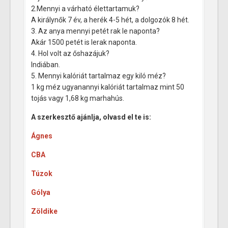
2.Mennyi a várható élettartamuk?
A királynők 7 év, a herék 4-5 hét, a dolgozók 8 hét.
3. Az anya mennyi petét rak le naponta?
Akár 1500 petét is lerak naponta.
4. Hol volt az őshazájuk?
Indiában.
5. Mennyi kalóriát tartalmaz egy kiló méz?
1 kg méz ugyanannyi kalóriát tartalmaz mint 50
tojás vagy 1,68 kg marhahús.
A szerkesztő ajánlja, olvasd el te is:
Ágnes
CBA
Túzok
Gólya
Zöldike