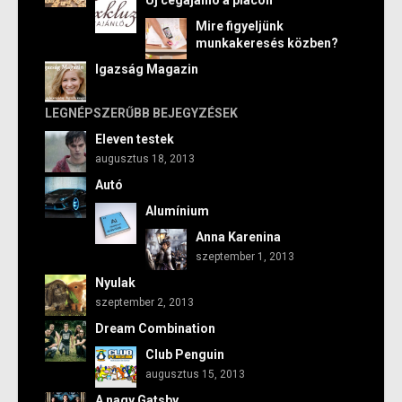
Új cégajánló a piacon
Mire figyeljünk
munkakeresés közben?
Igazság Magazin
LEGNÉPSZERŰBB BEJEGYZÉSEK
Eleven testek
augusztus 18, 2013
Autó
Alumínium
Anna Karenina
szeptember 1, 2013
Nyulak
szeptember 2, 2013
Dream Combination
Club Penguin
augusztus 15, 2013
A nagy Gatsby