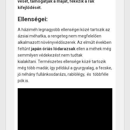
vesét, támogatják a májat, fékezik a rák
kifejlődését.
Ellenségei:
A háziméh legnagyobb ellenségei közé tartozik az
ázsiai méhatka, a rengeteg nem megfelelően
alkalmazott növényvédőszerek. Az elmúlt években
feltűnt
japán óriás lódarazsak
ellen a méhek még
semmilyen védekezést nem tudtak
kialakítani. Természetes ellensége közé tartozik
még több madár, így például a gyurgyalag, a fecske,
jó néhány fullánkosdarázs, rablólégy, és többféle
pók is.