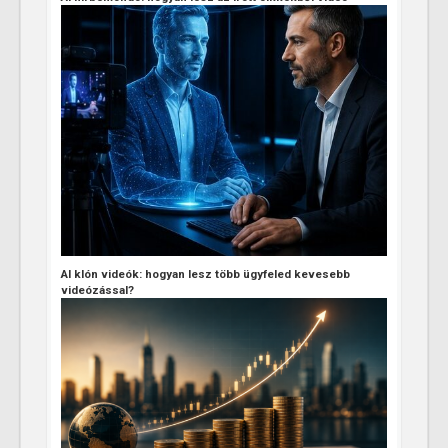
AI klón videók: hogyan lesz több ügyfeled kevesebb
videózással?