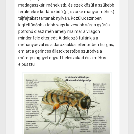
madagaszkári méhek stb, és ezek közül a szűkebb
területekre korlátozódó (pl, szürke magyar méhek)
tájfajtákat tartanak nyílván. Közülük színben
legfeltűnőbb a több vagy kevesebb sárga gyűrűs
potrohú olasz méh amely ma már a világon
mindenfele elterjedt. A dolgozó fullánkja a
méhanyáéval és a darazsakkal ellentétben horgas,
emiatt a gerinces állatok testébe szúródva a
méregmiriggyel együtt beleszakad és a méh is
elpusztul.