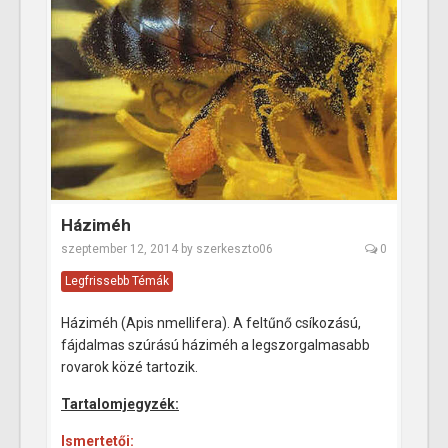
Háziméh
szeptember 12, 2014
by
szerkeszto06
0
Legfrissebb Témák
Háziméh (Apis nmellifera). A feltűnő csíkozású,
fájdalmas szúrású háziméh a legszorgalmasabb
rovarok közé tartozik.
Tartalomjegyzék:
Ismertetői: