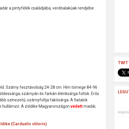
adár a pintyfélék családjába, verébalakúak rendjébe
TWIT
zöld. Szárny fesztávolság 24-28 cm. Hím tömege 84-96
LEGU
zöldessárga; szárnyán és farkán élénksárga foltok. Erős
ább színezetű; szárnyfoltja fakósárga. A fiatalok
te hullámzó. A zöldike Magyarországon
védett
madár,
augusz