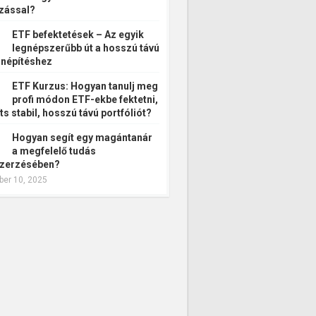
zással?
ETF befektetések – Az egyik
legnépszerűbb út a hosszú távú
népítéshez
ETF Kurzus: Hogyan tanulj meg
profi módon ETF-ekbe fektetni,
ts stabil, hosszú távú portfóliót?
Hogyan segít egy magántanár
a megfelelő tudás
zerzésében?
er 10, 2025