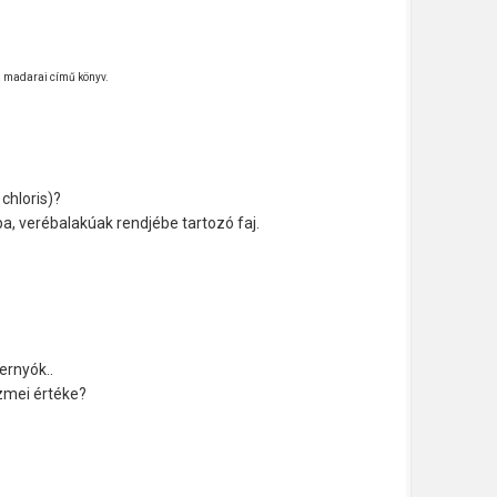
pa madarai című könyv.
chloris)?
a, verébalakúak rendjébe tartozó faj.
rnyók..
zmei értéke?