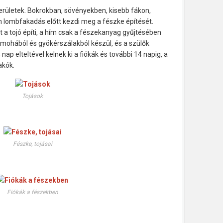
rületek. Bokrokban, sövényekben, kisebb fákon,
n lombfakadás előtt kezdi meg a fészke építését.
 a tojó építi, a hím csak a fészekanyag gyűjtésében
, mohából és gyökérszálakból készül, és a szülők
14 nap elteltével kelnek ki a fiókák és további 14 napig, a
akók.
Tojások
Fészke, tojásai
Fiókák a fészekben