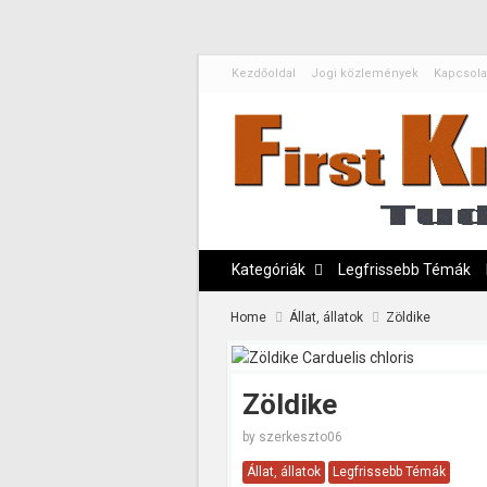
Kezdőoldal
Jogi közlemények
Kapcsola
Kategóriák
Legfrissebb Témák
Home
Állat, állatok
Zöldike
Zöldike
by
szerkeszto06
Állat, állatok
Legfrissebb Témák