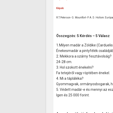
Képek
R.T.Peterson- G. Mountfort- P. A. D. Hollom: Euró
Összegzés: 5 Kérdés – 5 Válasz
1.Milyen madár a Zöldike (Carduelis 
Énekesmadár a pintyfélék családjáb
2. Mekkora a szárny fesztávolság?
24-28 cm.
3. Hol szokott énekelni?
Fa tetejéről vagy röptében énekel.
4. Mi a tápláléka?
Gyommagvak, ormányosbogarak, he
5. Védett madár-e és mennyi az es
Igen és 25 000 forint.