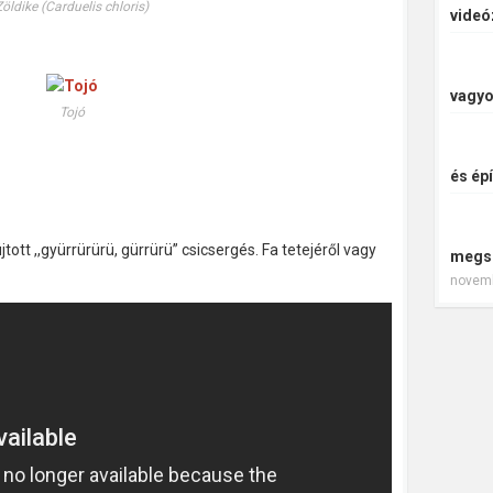
Zöldike (Carduelis chloris)
videó
vagyo
Tojó
és épí
újtott ,,gyürrürürü, gürrürü” csicsergés. Fa tetejéről vagy
megs
novemb