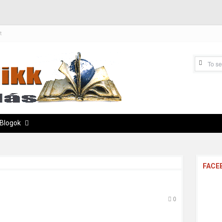
t
Blogok
FACE
0