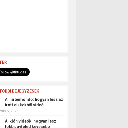
TER
TÓBBI BEJEGYZÉSEK
AI hírbemondó: hogyan lesz az
írott cikkekből videó
tus 5, 2026
AI klón videók: hogyan lesz
több ügyfeled kevesebb