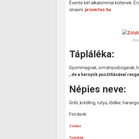
Évente két alkalommal költenek. Érd
olvasni:
provertes.hu
Zöld
Tápláléka:
Gyommagvak, ormányosbogarak, h
, de a hernyók pusztításával renge
Népies neve:
Gréli, krédling, rütyü, lődike, harang
Források:
Zöldike
Tojáskép: