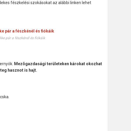
ekes fészkelési szokásokat az alábbi linken lehet
ike pár a fészkénél és fiókáik
ernyók.
Mezõgazdasági területeken károkat okozhat
teg hasznot is hajt.
ocska.