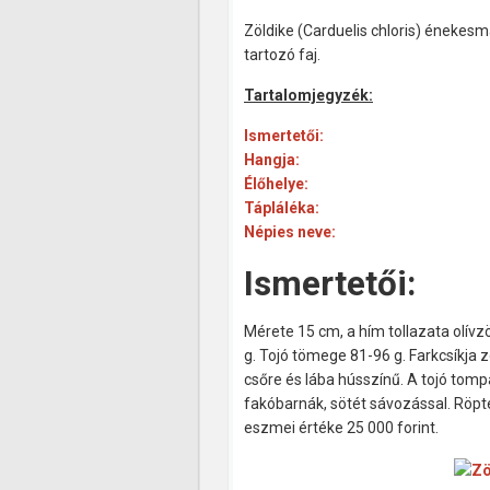
Zöldike (Carduelis chloris) énekesm
tartozó faj.
Tartalomjegyzék:
Ismertetői:
Hangja:
Élőhelye:
Tápláléka:
Népies neve:
Ismertetői:
Mérete 15 cm, a hím tollazata olív
g. Tojó tömege 81-96 g. Farkcsíkja 
csőre és lába hússzínű. A tojó tomp
fakóbarnák, sötét sávozással. Röp
eszmei értéke 25 000 forint.