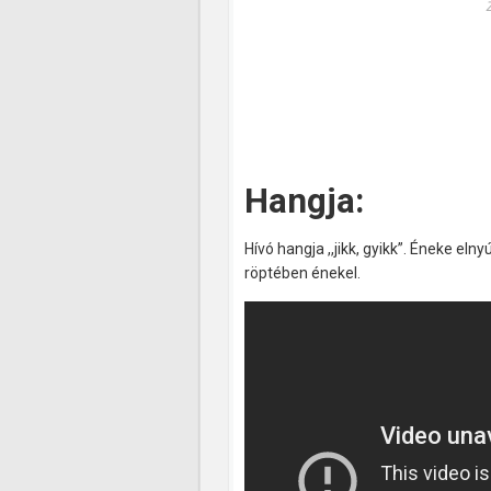
Hangja:
Hívó hangja ,,jikk, gyikk”. Éneke elny
röptében énekel.