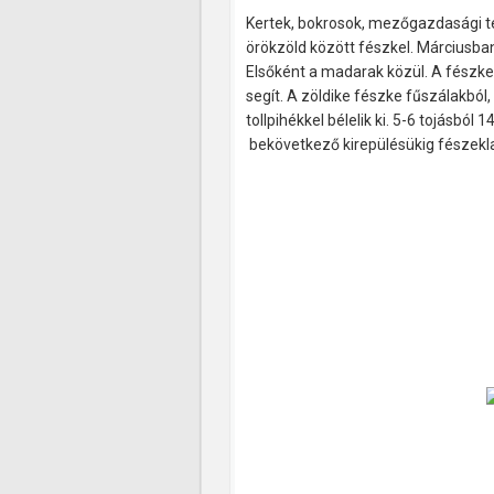
Kertek, bokrosok, mezőgazdasági te
örökzöld között fészkel. Márciusba
Elsőként a madarak közül. A fészket
segít. A zöldike fészke fűszálakból
tollpihékkel bélelik ki. 5-6 tojásból 
bekövetkező kirepülésükig fészekl