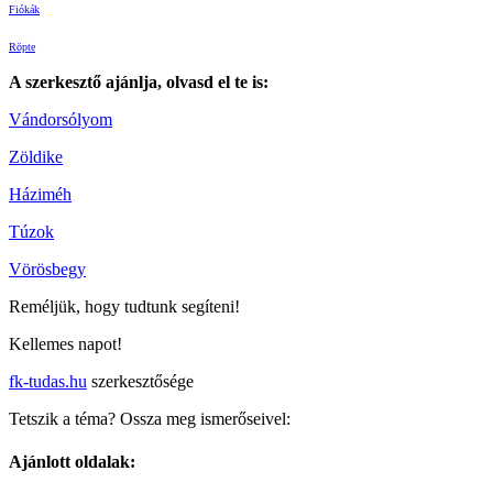
Fiókák
Röpte
A szerkesztő ajánlja, olvasd el te is:
Vándorsólyom
Zöldike
Háziméh
Túzok
Vörösbegy
Reméljük, hogy tudtunk segíteni!
Kellemes napot!
fk-tudas.hu
szerkesztősége
Tetszik a téma? Ossza meg ismerőseivel:
Ajánlott oldalak: