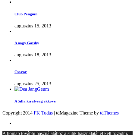
Club Penguin
augusztus 15, 2013
A nagy Gatsby
augusztus 18, 2013
Csavar
augusztus 25, 2013
A Silla királyság ékköve
Copyright 2014
FK Tudás
| tdMagazine Theme by
tdThemes
A honlap további használatához a sütik használatát el kell fogadni.