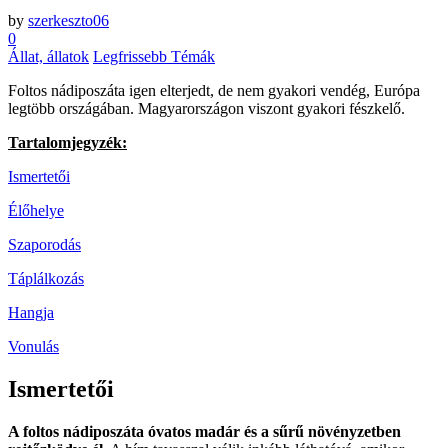
by
szerkeszto06
0
Állat, állatok
Legfrissebb Témák
Foltos nádiposzáta igen elterjedt, de nem gyakori vendég, Európa
legtöbb országában. Magyarországon viszont gyakori fészkelő.
Tartalomjegyzék:
Ismertetői
Élőhelye
Szaporodás
Táplálkozás
Hangja
Vonulás
Ismertetői
A foltos nádiposzáta óvatos madár és a sűrű növényzetben