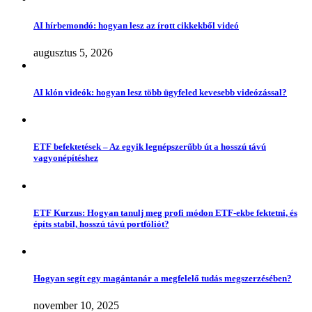
AI hírbemondó: hogyan lesz az írott cikkekből videó
augusztus 5, 2026
AI klón videók: hogyan lesz több ügyfeled kevesebb videózással?
ETF befektetések – Az egyik legnépszerűbb út a hosszú távú
vagyonépítéshez
ETF Kurzus: Hogyan tanulj meg profi módon ETF-ekbe fektetni, és
építs stabil, hosszú távú portfóliót?
Hogyan segít egy magántanár a megfelelő tudás megszerzésében?
november 10, 2025