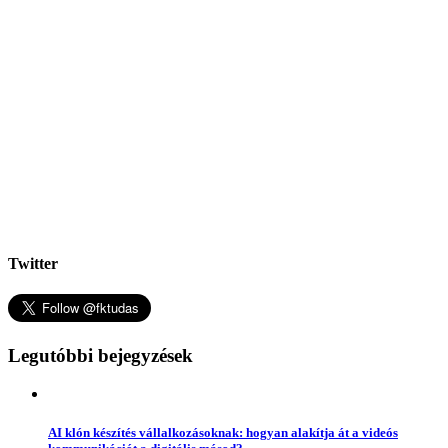
Twitter
Legutóbbi bejegyzések
AI klón készítés vállalkozásoknak: hogyan alakítja át a videós