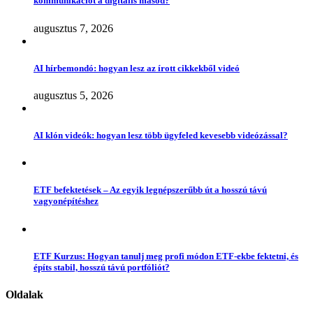
kommunikációt a digitális másod?
augusztus 7, 2026
AI hírbemondó: hogyan lesz az írott cikkekből videó
augusztus 5, 2026
AI klón videók: hogyan lesz több ügyfeled kevesebb videózással?
ETF befektetések – Az egyik legnépszerűbb út a hosszú távú
vagyonépítéshez
ETF Kurzus: Hogyan tanulj meg profi módon ETF-ekbe fektetni, és
építs stabil, hosszú távú portfóliót?
Oldalak