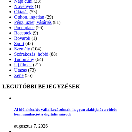
Napi cuki
(33)
Növények
(1)
Oktatás
(53)
Otthon, ingatlan
(29)
Pénz, üzlet, vásárlás
(81)
Poén placc
(56)
Receptek
(9)
Rovarok
(1)
Sport
(42)
Személy
(104)
Szórakozás, hobbi
(88)
Tudomány
(64)
Új filmek
(21)
Utazas
(73)
Zene
(55)
LEGUTÓBBI BEJEGYZÉSEK
AI klón készítés vállalkozásoknak: hogyan alakítja át a videós
kommunikációt a digitális másod?
augusztus 7, 2026