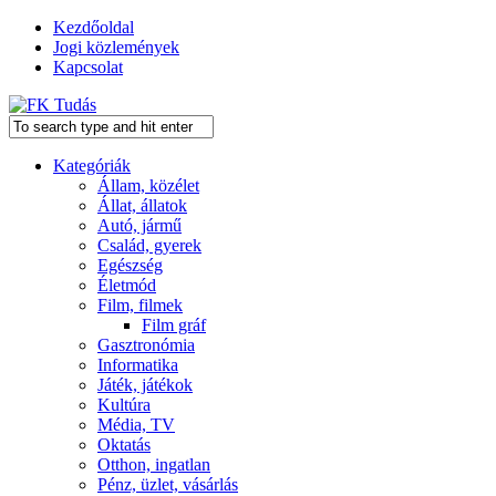
Kezdőoldal
Jogi közlemények
Kapcsolat
Kategóriák
Állam, közélet
Állat, állatok
Autó, jármű
Család, gyerek
Egészség
Életmód
Film, filmek
Film gráf
Gasztronómia
Informatika
Játék, játékok
Kultúra
Média, TV
Oktatás
Otthon, ingatlan
Pénz, üzlet, vásárlás