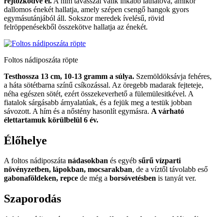
rejtőzködve él.
A hím tavasszal válik inkább láthatóvá, amikor
dallomos énekét hallatja, amely szépen csengő hangok gyors
egymásutánjából áll. Sokszor meredek ívelésű, rövid
felröppenésekből összekötve hallatja az énekét.
Foltos nádiposzáta röpte
Testhossza 13 cm, 10-13 gramm a súlya.
Szemöldöksávja fehéres,
a háta sötétbarna színű csíkozással. Az öregebb madarak fejteteje,
néha egészen sötét, ezért összekeverhető a fülemülesitkével. A
fiatalok sárgásabb árnyalatúak, és a fejük meg a testük jobban
sávozott. A hím és a nőstény hasonlít egymásra.
A várható
élettartamuk körülbelül 6 év.
Élőhelye
A foltos nádiposzáta
nádasokban
és egyéb
sűrű vízparti
növényzetben, lápokban, mocsarakban
, de a víztől távolabb eső
gabonaföldeken, repce
de még a
borsóvetésben
is tanyát ver.
Szaporodás