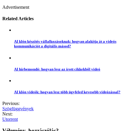
Advertisement
Related Articles
AI klón készítés vállalkozásoknak: hogyan alakítja át a videós
kommunikációt a digitális másod?
AI hírbemondó: hogyan lesz az írott cikkekből videó
AI klón videók: hogyan lesz több ügyfeled kevesebb videózással?
Previous:
Szögfüggvények
Next:
Utorrent
Vélemény, hozzászólás?