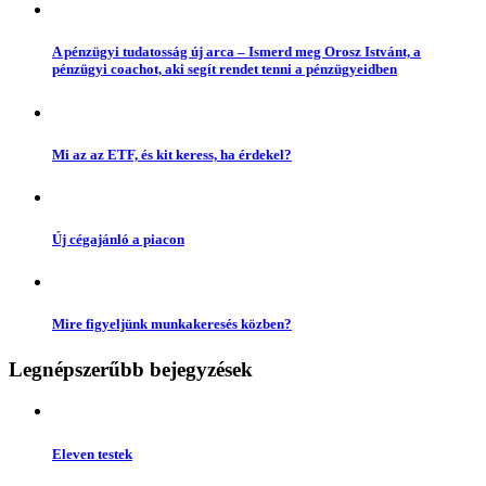
A pénzügyi tudatosság új arca – Ismerd meg Orosz Istvánt, a
pénzügyi coachot, aki segít rendet tenni a pénzügyeidben
Mi az az ETF, és kit keress, ha érdekel?
Új cégajánló a piacon
Mire figyeljünk munkakeresés közben?
Legnépszerűbb bejegyzések
Eleven testek