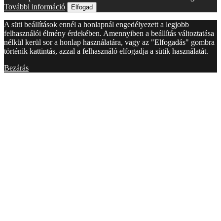
További információ
Elfogad
A süti beállítások ennél a honlapnál engedélyezett a legjobb
felhasználói élmény érdekében. Amennyiben a beállítás változtatása
nélkül kerül sor a honlap használatára, vagy az "Elfogadás" gombra
történik kattintás, azzal a felhasználó elfogadja a sütik használatát.
Bezárás