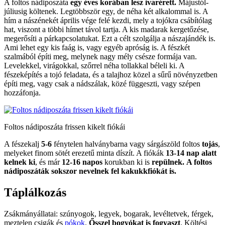
A foltos nádiposzáta
egy éves korában lesz ivarérett.
Májustól-
júliusig költenek. Legtöbbször egy, de néha két alkalommal is. A
hím a nászénekét április vége felé kezdi, mely a tojókra csábítólag
hat, viszont a többi hímet távol tartja. A kis madarak kergetőzése,
megerősíti a párkapcsolatukat. Ezt a célt szolgálja a nászajándék is.
Ami lehet egy kis faág is, vagy egyéb apróság is. A fészkét
szalmából építi meg, melynek nagy mély csésze formája van.
Levelekkel, virágokkal, szőrrel néha tollakkal béleli ki. A
fészeképítés a tojó feladata, és a talajhoz közel a sűrű növényzetben
építi meg, vagy csak a nádszálak, közé függeszti, vagy szépen
hozzáfonja.
Foltos nádiposzáta frissen kikelt fiókái
A fészekalj
5-6
fénytelen halványbarna vagy sárgászöld foltos
tojás
,
melyeket finom sötét erezetű minta díszít. A fiókák
13-14 nap alatt
kelnek ki
, és már
12-16 napos
korukban ki is
repülnek.
A foltos
nádiposzáták sokszor nevelnek fel kakukkfiókát is.
Táplálkozás
Zsákmányállatai: szúnyogok, legyek, bogarak, levéltetvek, férgek,
meztelen csigák és
pókok
.
Ősszel bogyókat is fogyaszt
. Költési