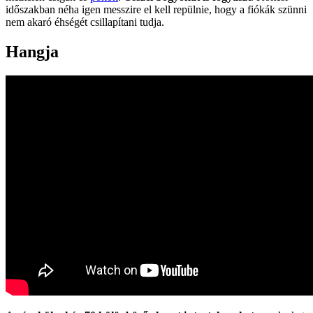
időszakban néha igen messzire el kell repülnie, hogy a fiókák szünni
nem akaró éhségét csillapítani tudja.
Hangja