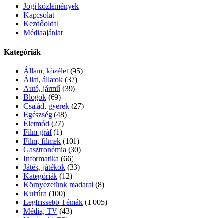
Jogi közlemények
Kapcsolat
Kezdőoldal
Médiaajánlat
Kategóriák
Állam, közélet
(95)
Állat, állatok
(37)
Autó, jármű
(39)
Blogok
(69)
Család, gyerek
(27)
Egészség
(48)
Életmód
(27)
Film gráf
(1)
Film, filmek
(101)
Gasztronómia
(30)
Informatika
(66)
Játék, játékok
(33)
Kategóriák
(12)
Környezetünk madarai
(8)
Kultúra
(100)
Legfrissebb Témák
(1 005)
Média, TV
(43)