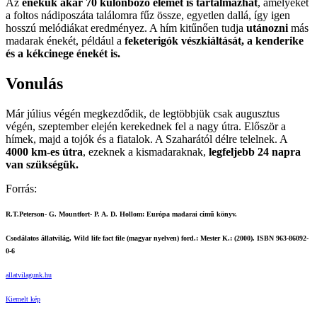
Az
énekük akár 70 különböző elemet is tartalmazhat
, amelyeket
a foltos nádiposzáta találomra fűz össze, egyetlen dallá, így igen
hosszú melódiákat eredményez. A hím kitűnően tudja
utánozni
más
madarak énekét, például a
feketerigók vészkiáltását, a kenderike
és a kékcinege énekét is.
Vonulás
Már július végén megkezdődik, de legtöbbjük csak augusztus
végén, szeptember elején kerekednek fel a nagy útra. Először a
hímek, majd a tojók és a fiatalok. A Szaharától délre telelnek. A
4000 km-es útra
, ezeknek a kismadaraknak,
legfeljebb 24 napra
van szükségük.
Forrás:
R.T.Peterson- G. Mountfort- P. A. D. Hollom: Európa madarai című könyv.
Csodálatos állatvilág, Wild life fact file (magyar nyelven) ford.: Mester K.: (2000). ISBN 963-86092-
0-6
allatvilagunk.hu
Kiemelt kép