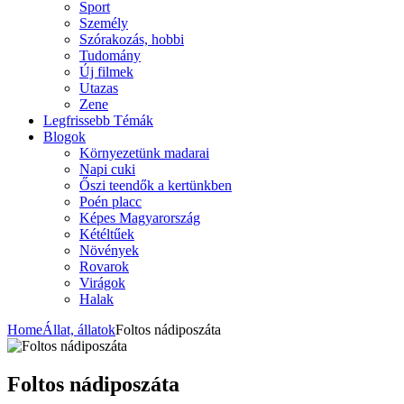
Sport
Személy
Szórakozás, hobbi
Tudomány
Új filmek
Utazas
Zene
Legfrissebb Témák
Blogok
Környezetünk madarai
Napi cuki
Őszi teendők a kertünkben
Poén placc
Képes Magyarország
Kétéltűek
Növények
Rovarok
Virágok
Halak
Home
Állat, állatok
Foltos nádiposzáta
Foltos nádiposzáta