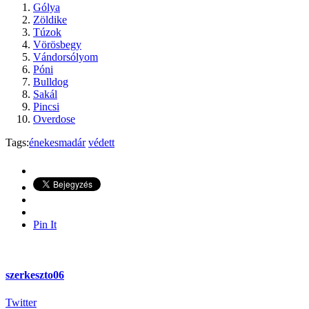
Gólya
Zöldike
Túzok
Vörösbegy
Vándorsólyom
Póni
Bulldog
Sakál
Pincsi
Overdose
Tags:
énekesmadár
védett
Pin It
szerkeszto06
Twitter