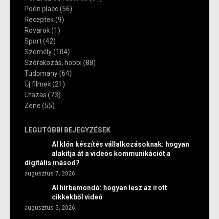
Poén placc
(56)
Receptek
(9)
Rovarok
(1)
Sport
(42)
Személy
(104)
Szórakozás, hobbi
(88)
Tudomány
(64)
Új filmek
(21)
Utazas
(73)
Zene
(55)
LEGUTÓBBI BEJEGYZÉSEK
AI klón készítés vállalkozásoknak: hogyan
alakítja át a videós kommunikációt a
digitális másod?
augusztus 7, 2026
AI hírbemondó: hogyan lesz az írott
cikkekből videó
augusztus 5, 2026