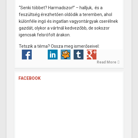
“Senki többet? Harmadszor!” – halljuk, és a
feszültség érezhetően oldódik a teremben, ahol
különféle ingó és ingatlan vagyontárgyak cserélnek
gazdát, olykor a vártnál kedvezőbb, de sokszor
igencsak felsrófolt árakon.
Tetszik a téma? Ossza meg ismerőseivel:
Read More
FACEBOOK