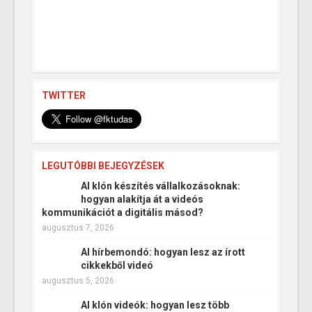
TWITTER
LEGUTÓBBI BEJEGYZÉSEK
AI klón készítés vállalkozásoknak:
hogyan alakítja át a videós
kommunikációt a digitális másod?
augusztus 7, 2026
AI hírbemondó: hogyan lesz az írott
cikkekből videó
augusztus 5, 2026
AI klón videók: hogyan lesz több