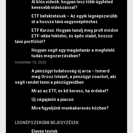
AI klón videók: hogyan lesz több ügyfeled
kevesebb videózással?
ETF befektetések – Az egyik legnépszerűbb
út a hosszú távú vagyonépítéshez
ETF Kurzus: Hogyan tanulj meg profi módon
ETF-ekbe fektetni, és építs stabil, hosszú
távú portfóliót?
Hogyan segít egy magántanár a megfelelő
tudás megszerzésében?
november 10, 2025
A pénzügyi tudatosság új arca – Ismerd
meg Orosz Istvánt, a pénzügyi coachot, aki
segít rendet tenni a pénzügyeidben
Mi az az ETF, és kit keress, ha érdekel?
Új cégajánló a piacon
Mire figyeljünk munkakeresés közben?
LEGNÉPSZERŰBB BEJEGYZÉSEK
Eleven testek