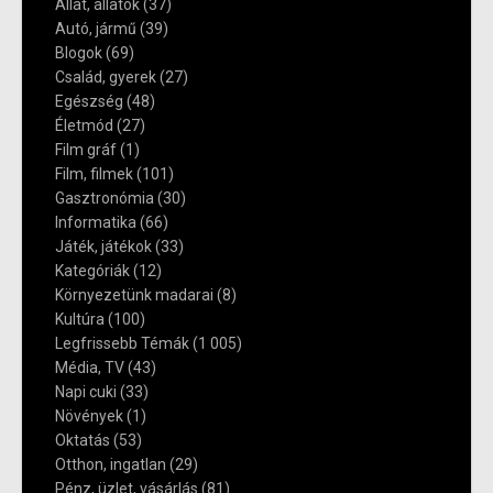
Állat, állatok
(37)
Autó, jármű
(39)
Blogok
(69)
Család, gyerek
(27)
Egészség
(48)
Életmód
(27)
Film gráf
(1)
Film, filmek
(101)
Gasztronómia
(30)
Informatika
(66)
Játék, játékok
(33)
Kategóriák
(12)
Környezetünk madarai
(8)
Kultúra
(100)
Legfrissebb Témák
(1 005)
Média, TV
(43)
Napi cuki
(33)
Növények
(1)
Oktatás
(53)
Otthon, ingatlan
(29)
Pénz, üzlet, vásárlás
(81)