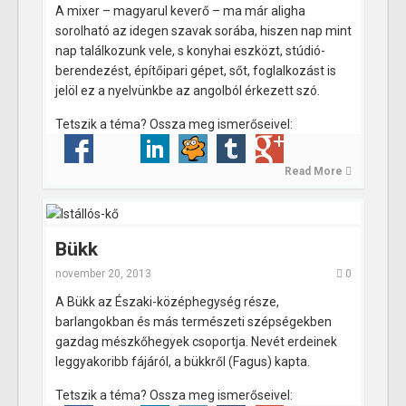
A mixer – magyarul keverő – ma már aligha
sorolható az idegen szavak sorába, hiszen nap mint
nap találkozunk vele, s konyhai eszközt, stúdió-
berendezést, építőipari gépet, sőt, foglalkozást is
jelöl ez a nyelvünkbe az angolból érkezett szó.
Tetszik a téma? Ossza meg ismerőseivel:
Read More
Bükk
november 20, 2013
0
A Bükk az Északi-középhegység része,
barlangokban és más természeti szépségekben
gazdag mészkőhegyek csoportja. Nevét erdeinek
leggyakoribb fájáról, a bükkről (Fagus) kapta.
Tetszik a téma? Ossza meg ismerőseivel: