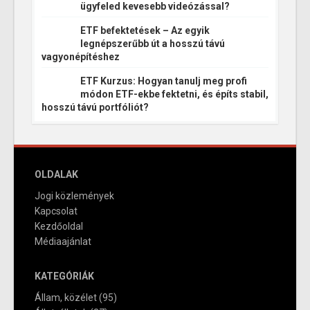
ügyfeled kevesebb videózással?
ETF befektetések – Az egyik
legnépszerűbb út a hosszú távú
vagyonépítéshez
ETF Kurzus: Hogyan tanulj meg profi
módon ETF-ekbe fektetni, és építs stabil,
hosszú távú portfóliót?
OLDALAK
Jogi közlemények
Kapcsolat
Kezdőoldal
Médiaajánlat
KATEGÓRIÁK
Állam, közélet
(95)