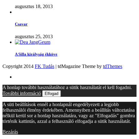
augusztus 18, 2013
Csavar
augusztus 25, 2013
A Silla királyság ékköve
Copyright 2014
FK Tudás
| tdMagazine Theme by
tdThemes
A honlap további használatához a sütik használatát el kell fogadni.
További információ
Elfogad
A süti beállítások ennél a honlapnál engedélyezett a legjobb
felhasználói élmény érdekében. Amennyiben a beállítás változtatása
nélkül kerül sor a honlap használatára, vagy az "Elfogadás" gombra
történik kattintás, azzal a felhasználó elfogadja a sütik használatát.
Bezárás