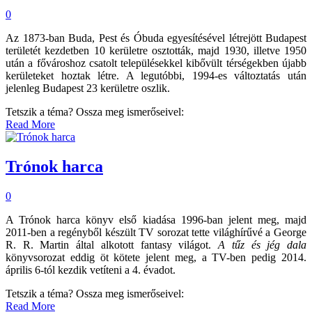
0
Az 1873-ban Buda, Pest és Óbuda egyesítésével létrejött Budapest
területét kezdetben 10 kerületre osztották, majd 1930, illetve 1950
után a fővároshoz csatolt településekkel kibővült térségekben újabb
kerületeket hoztak létre. A legutóbbi, 1994-es változtatás után
jelenleg Budapest 23 kerületre oszlik.
Tetszik a téma? Ossza meg ismerőseivel:
Read More
Trónok harca
0
A Trónok harca könyv első kiadása 1996-ban jelent meg, majd
2011-ben a regényből készült TV sorozat tette világhírűvé a George
R. R. Martin által alkotott fantasy világot.
A tűz és jég dala
könyvsorozat eddig öt kötete jelent meg, a TV-ben pedig 2014.
április 6-tól kezdik vetíteni a 4. évadot.
Tetszik a téma? Ossza meg ismerőseivel:
Read More