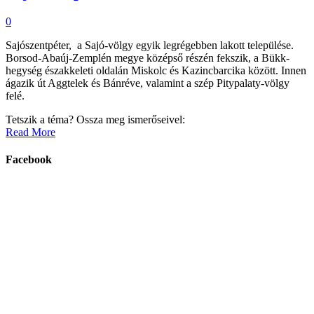
0
Sajószentpéter, a Sajó-völgy egyik legrégebben lakott települése.
Borsod-Abaúj-Zemplén megye középső részén fekszik, a Bükk-
hegység északkeleti oldalán Miskolc és Kazincbarcika között. Innen
ágazik út Aggtelek és Bánréve, valamint a szép Pitypalaty-völgy
felé.
Tetszik a téma? Ossza meg ismerőseivel:
Read More
Facebook