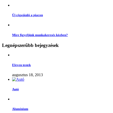
Új cégajánló a piacon
Mire figyeljünk munkakeresés közben?
Legnépszerűbb bejegyzések
Eleven testek
augusztus 18, 2013
Autó
Alumínium