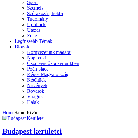
Sport
Személy
Szórakozás, hobbi
Tudomány
Új filmek
Utazas
Zene
Legfrissebb Témák
Blogok
Környezetünk madarai
Napi cuki
Őszi teendők a kertünkben
Poén placc
Képes Magyarország
Kétéltűek
Növények
Rovarok
Virágok
Halak
Home
Samu István
Budapest kerületei