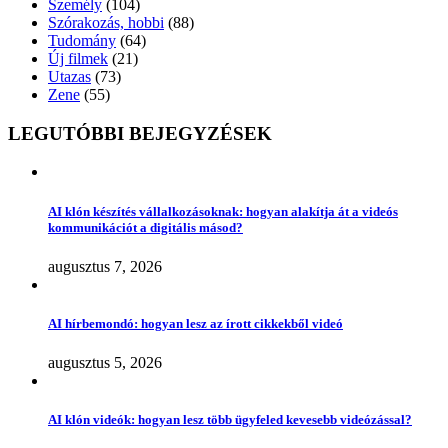
Személy
(104)
Szórakozás, hobbi
(88)
Tudomány
(64)
Új filmek
(21)
Utazas
(73)
Zene
(55)
LEGUTÓBBI BEJEGYZÉSEK
AI klón készítés vállalkozásoknak: hogyan alakítja át a videós
kommunikációt a digitális másod?
augusztus 7, 2026
AI hírbemondó: hogyan lesz az írott cikkekből videó
augusztus 5, 2026
AI klón videók: hogyan lesz több ügyfeled kevesebb videózással?