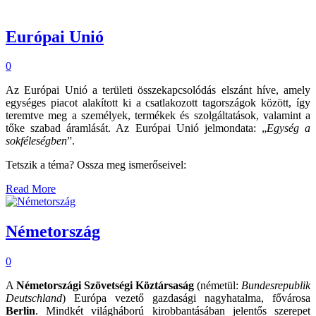
Európai Unió
0
Az Európai Unió a területi összekapcsolódás elszánt híve, amely
egységes piacot alakított ki a csatlakozott tagországok között, így
teremtve meg a személyek, termékek és szolgáltatások, valamint a
tőke szabad áramlását. Az Európai Unió jelmondata: „
Egység a
sokféleségben
”.
Tetszik a téma? Ossza meg ismerőseivel:
Read More
Németország
0
A
Németországi Szövetségi Köztársaság
(németül:
Bundesrepublik
Deutschland
) Európa vezető gazdasági nagyhatalma, fővárosa
Berlin
. Mindkét világháború kirobbantásában jelentős szerepet