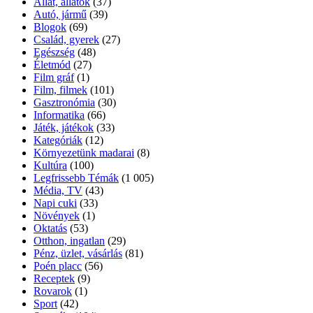
Állat, állatok
(37)
Autó, jármű
(39)
Blogok
(69)
Család, gyerek
(27)
Egészség
(48)
Életmód
(27)
Film gráf
(1)
Film, filmek
(101)
Gasztronómia
(30)
Informatika
(66)
Játék, játékok
(33)
Kategóriák
(12)
Környezetünk madarai
(8)
Kultúra
(100)
Legfrissebb Témák
(1 005)
Média, TV
(43)
Napi cuki
(33)
Növények
(1)
Oktatás
(53)
Otthon, ingatlan
(29)
Pénz, üzlet, vásárlás
(81)
Poén placc
(56)
Receptek
(9)
Rovarok
(1)
Sport
(42)