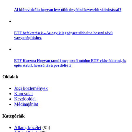
AI klón videók: hogyan lesz több ügyfeled kevesebb videózással?
ETF befektetések – Az egyik legnépszerűbb út a hosszú távú
vagyonépítéshez
ETF Kurzus: Hogyan tanulj meg profi módon ETF-ekbe fektetni, és
építs stabil, hosszú távú portfóliót?
Oldalak
Jogi közlemények
Kapcsolat
Kezdőoldal
Médiaajánlat
Kategóriák
Állam, közélet
(95)