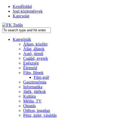
Kezdőoldal
Jogi közlemények
Kapcsolat
Kategóriák
Állam, közélet
Állat, állatok
Autó, jármű
Család, gyerek
Egészség
Életmód
Film, filmek
Film gráf
Gasztronómia
Informatika
Játék, játékok
Kultúra
Média, TV
Oktatás
Otthon, ingatlan
Pénz, üzlet, vásárlás