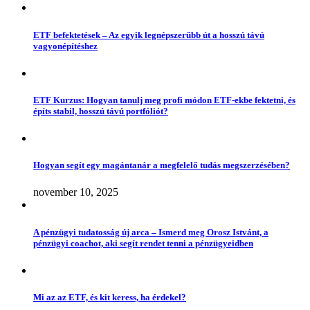
ETF befektetések – Az egyik legnépszerűbb út a hosszú távú
vagyonépítéshez
ETF Kurzus: Hogyan tanulj meg profi módon ETF-ekbe fektetni, és
építs stabil, hosszú távú portfóliót?
Hogyan segít egy magántanár a megfelelő tudás megszerzésében?
november 10, 2025
A pénzügyi tudatosság új arca – Ismerd meg Orosz Istvánt, a
pénzügyi coachot, aki segít rendet tenni a pénzügyeidben
Mi az az ETF, és kit keress, ha érdekel?