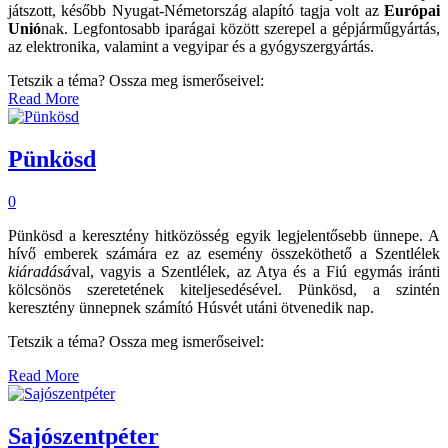
játszott, később Nyugat-Németország alapító tagja volt az
Európai
Unió
nak. Legfontosabb iparágai között szerepel a gépjárműgyártás,
az elektronika, valamint a vegyipar és a gyógyszergyártás.
Tetszik a téma? Ossza meg ismerőseivel:
Read More
Pünkösd
0
Pünkösd a keresztény hitközösség egyik legjelentősebb ünnepe. A
hívő emberek számára ez az esemény összeköthető a Szentlélek
kiáradásá
val, vagyis a Szentlélek, az Atya és a Fiú egymás iránti
kölcsönös szeretetének kiteljesedésével. Pünkösd, a szintén
keresztény ünnepnek számító Húsvét utáni ötvenedik nap.
Tetszik a téma? Ossza meg ismerőseivel:
Read More
Sajószentpéter