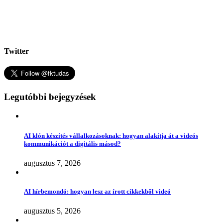
Twitter
Legutóbbi bejegyzések
AI klón készítés vállalkozásoknak: hogyan alakítja át a videós
kommunikációt a digitális másod?
augusztus 7, 2026
AI hírbemondó: hogyan lesz az írott cikkekből videó
augusztus 5, 2026