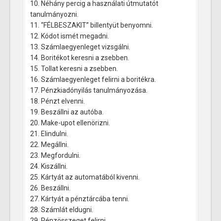
10. Néhány percig a használati útmutatót
tanulmányozni.
11. “FÉLBESZAKIT” billentyüt benyomni.
12. Kódot ismét megadni.
13. Számlaegyenleget vizsgálni.
14. Boritékot keresni a zsebben.
15. Tollat keresni a zsebben.
16. Számlaegyenleget felirni a boritékra.
17. Pénzkiadónyilás tanulmányozása.
18. Pénzt elvenni.
19. Beszállni az autóba.
20. Make-upot ellenörizni.
21. Elindulni.
22. Megállni.
23. Megfordulni.
24. Kiszállni.
25. Kártyát az automatából kivenni.
26. Beszállni.
27. Kártyát a pénztárcába tenni.
28. Számlát eldugni.
29. Pénzösszeget felirni.