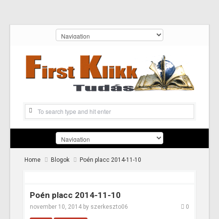
Home
Blogok
Poén placc 2014-11-10
Poén placc 2014-11-10
november 10, 2014
by
szerkeszto06
0