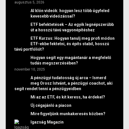
augusztus 5, 2026
AI klón videók: hogyan lesz több ügyfeled
kevesebb videózással?
ETF befektetések – Az egyik legnépszerűbb
út a hosszú távú vagyonépítéshez
ETF Kurzus: Hogyan tanulj meg profi módon
ETF-ekbe fektetni, és építs stabil, hosszú
távú portfóliót?
Hogyan segít egy magántanár a megfelelő
tudás megszerzésében?
november 10, 2025
A pénzügyi tudatosság új arca – Ismerd
meg Orosz Istvánt, a pénzügyi coachot, aki
segít rendet tenni a pénzügyeidben
Mi az az ETF, és kit keress, ha érdekel?
Új cégajánló a piacon
Mire figyeljünk munkakeresés közben?
Igazság Magazin