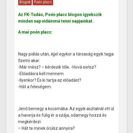
Blogok
Poén placc
Az FK-Tudás, Poén placc blogon igyekszik
minden nap vidámmá tenni napjainkat.
A mai poén placc:
Nagy piálás után, éjjel egykor a társaság egyik tagja
fizetni akar:
-Már mész? – kérdezik tőle. -Hová sietsz?
-Előadásra kell mennem.
-Ilyenkor? És ki tartja az előadást?
-Hát a feleségem.
Jenő bemegy a kocsmába. Az egyik asztalnál ott ül
a haverja és fülig ér a szája, odamegy hozzá és
megkérdezi:
– Hát te minek örülsz annyira?