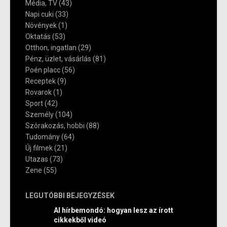
Média, TV
(43)
Napi cuki
(33)
Növények
(1)
Oktatás
(53)
Otthon, ingatlan
(29)
Pénz, üzlet, vásárlás
(81)
Poén placc
(56)
Receptek
(9)
Rovarok
(1)
Sport
(42)
Személy
(104)
Szórakozás, hobbi
(88)
Tudomány
(64)
Új filmek
(21)
Utazas
(73)
Zene
(55)
LEGUTÓBBI BEJEGYZÉSEK
AI hírbemondó: hogyan lesz az írott
cikkekből videó