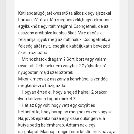
Két labdarúgó játékvezető találkozik egy éjszakai
bárban. Záróra után megbeszélik,hogy felmennek
egyikükhöz egy italt meginni. Csöngetnek, de az
asszony ordibálva kidobja őket. Mire a másik
felajánlja, igyák meg az italt náluk. Csöngetnek, a
feleség ajtót nyit, lesegíti a kabátjukat s bevezeti
őket a szobába:
– Mit hozhatok drágám ? Sört, bort vagy valami
röviditalt ? Éhesek nem vagytok ? Gyújtsatok rá
nyugodtan,majd szellőztetek.
Mikor kimegy az asszony a konyhába, a vendég
megkérdezi a házigazdát:
– Hogyan érted el, hogy a nejed hajnali 2 órakor
ilyen kedvesen fogad minket ?
– Hát az úgy volt, hogy vett egy kutyát és
betanította, hogy harapjon meg,ha részeg vagyok.
Na, jövök éjszaka haza egy kissé dülöngélve, a
kutya pedig belémharap. Adtam neki egy
sárgalapot. Másnap megint este későn érek haza, a