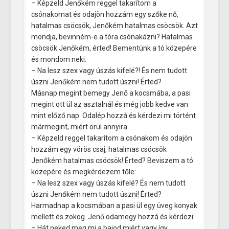
– Képzeld Jenőkém reggel takarítom a
csónakomat és odajön hozzám egy szőke nő,
hatalmas csöcsök, Jenőkém hatalmas csöcsök. Azt
mondja, bevinném-e a tóra csónakázni? Hatalmas
csöcsök Jenőkém, érted! Bementünk a tó közepére
és mondom neki:
– Na lesz szex vagy úszás kifelé?! És nem tudott
úszni Jenőkém nem tudott úszni! Érted?
Másnap megint bemegy Jenő a kocsmába, a pasi
megint ott ül az asztalnál és még jobb kedve van
mint előző nap. Odalép hozzá és kérdezi mi történt
mármegint, miért örül annyira.
– Képzeld reggel takarítom a csónakom és odajön
hozzám egy vörös csaj, hatalmas csöcsök
Jenőkém hatalmas csöcsök! Érted? Beviszem a tó
közepére és megkérdezem tőle:
– Na lesz szex vagy úszás kifelé? És nem tudott
úszni Jenőkém nem tudott úszni! Érted?
Harmadnap a kocsmában a pasi ül egy üveg konyak
mellett és zokog. Jenő odamegy hozzá és kérdezi:
– Hát neked meg mi a bajod miért vagy így