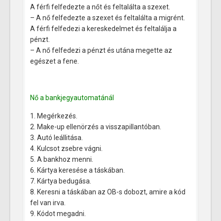
A férfi felfedezte a nőt és feltalálta a szexet.
– A nő felfedezte a szexet és feltalálta a migrént.
A férfi felfedezi a kereskedelmet és feltalálja a
pénzt.
– A nő felfedezi a pénzt és utána megette az
egészet a fene.
Nő a bankjegyautomatánál
1. Megérkezés.
2. Make-up ellenörzés a visszapillantóban.
3. Autó leállitása.
4. Kulcsot zsebre vágni.
5. A bankhoz menni.
6. Kártya keresése a táskában.
7. Kártya bedugása.
8. Keresni a táskában az OB-s dobozt, amire a kód
fel van irva.
9. Kódot megadni.