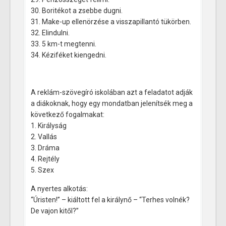
30. Boritékot a zsebbe dugni.
31. Make-up ellenörzése a visszapillantó tükörben.
32. Elindulni.
33. 5 km-t megtenni.
34. Kéziféket kiengedni.
A reklám-szövegíró iskolában azt a feladatot adják
a diákoknak, hogy egy mondatban jelenítsék meg a
következő fogalmakat:
1. Királyság
2. Vallás
3. Dráma
4. Rejtély
5. Szex
A nyertes alkotás:
“Úristen!” – kiáltott fel a királynő – “Terhes volnék?
De vajon kitől?”