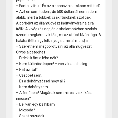
– Fantasztikus! És az a kopasz a sarokban mit tud?
– Azt én sem tudom, de 500 dollárnál nem adom
alább, mert a többiek csak főnöknek szólítják.
A borbélyt az államügyész indítványára halálra
ítélik. A kivégzés napján a siralomházban szokás
szerint megkérdezik tőle, mi az utolsó kívánsága. A
halálra ítélt nagy lelki nyugalommal mondja:
– Szeretném megborotválni az államügyészt!
Orvos a beteghez:
– Érdeklik önt a léha nők?
– Nem különösképpen! – von vállat a beteg.
– Hát az ital?
– Cseppet sem.
– És a dohányzással hogy áll?
– Nem dohányzom.
– A fenébe is! Magának semmi rossz szokása
nincsen?
– De, van egy kis hibám.
– Micsoda?
– Sokat hazudok.