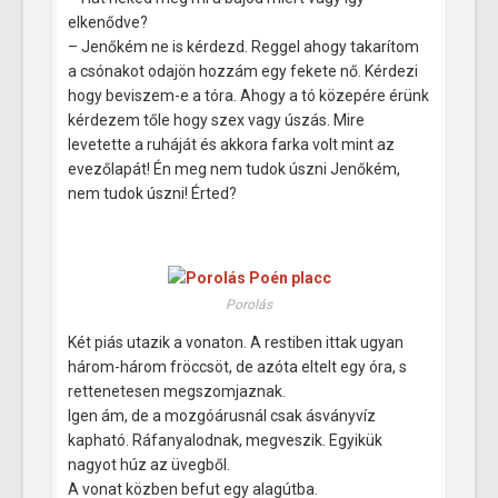
elkenődve?
– Jenőkém ne is kérdezd. Reggel ahogy takarítom
a csónakot odajön hozzám egy fekete nő. Kérdezi
hogy beviszem-e a tóra. Ahogy a tó közepére érünk
kérdezem tőle hogy szex vagy úszás. Mire
levetette a ruháját és akkora farka volt mint az
evezőlapát! Én meg nem tudok úszni Jenőkém,
nem tudok úszni! Érted?
Porolás
Két piás utazik a vonaton. A restiben ittak ugyan
három-három fröccsöt, de azóta eltelt egy óra, s
rettenetesen megszomjaznak.
Igen ám, de a mozgóárusnál csak ásványvíz
kapható. Ráfanyalodnak, megveszik. Egyikük
nagyot húz az üvegből.
A vonat közben befut egy alagútba.