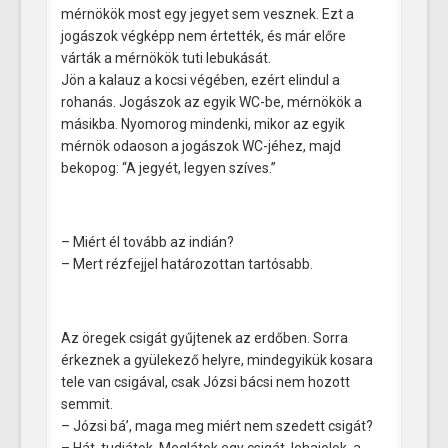
mérnökök most egy jegyet sem vesznek. Ezt a
jogászok végképp nem értették, és már előre
várták a mérnökök tuti lebukását.
Jön a kalauz a kocsi végében, ezért elindul a
rohanás. Jogászok az egyik WC-be, mérnökök a
másikba. Nyomorog mindenki, mikor az egyik
mérnök odaoson a jogászok WC-jéhez, majd
bekopog: “A jegyét, legyen szíves.”
– Miért él tovább az indián?
– Mert rézfejjel határozottan tartósabb.
Az öregek csigát gyűjtenek az erdőben. Sorra
érkeznek a gyülekező helyre, mindegyikük kosara
tele van csigával, csak Józsi bácsi nem hozott
semmit.
– Józsi bá’, maga meg miért nem szedett csigát?
– Hát, tudjátok. Meglátok egy csigát, lehajolok, a