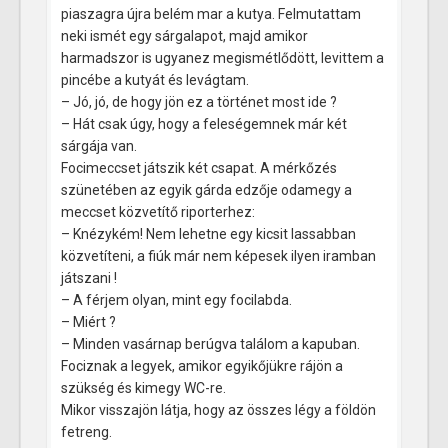
piaszagra újra belém mar a kutya. Felmutattam
neki ismét egy sárgalapot, majd amikor
harmadszor is ugyanez megismétlődött, levittem a
pincébe a kutyát és levágtam.
– Jó, jó, de hogy jön ez a történet most ide ?
– Hát csak úgy, hogy a feleségemnek már két
sárgája van.
Focimeccset játszik két csapat. A mérkőzés
szünetében az egyik gárda edzője odamegy a
meccset közvetítő riporterhez:
– Knézykém! Nem lehetne egy kicsit lassabban
közvetíteni, a fiúk már nem képesek ilyen iramban
játszani !
– A férjem olyan, mint egy focilabda.
– Miért ?
– Minden vasárnap berúgva találom a kapuban.
Fociznak a legyek, amikor egyikőjükre rájön a
szükség és kimegy WC-re.
Mikor visszajön látja, hogy az összes légy a földön
fetreng.