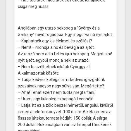
csiga meg husss.
Angliában egy utazó bekopog a “György és a
Sárkány” nevű fogadóba. Egy mogorva nő nyit ajtót:
– Kaphatnék egy kis élelmet és szállást?
– Nem! – mondja a nő és bevágja az ajtót.
Az utazó nem adja fel és újra bekopog. Megint a nő
nyit ajtót, egyből mondja neki az utazó:
– Nem beszélhetnék inkább Györggyel?
Alkalmazottak között:
– Tudja kedves kolléga, a mi kedves igazgatónk
szavainak nagyon nagy súlya van. Megértette?
– Aha! Tehát ezért nem tudta megtartani.
– Uram, egy különleges papagájt vennék!
– Látja, itt ez a zöld beszél németül, angolul, kívülről
ismeri a telefonkönyvet. 100 dollár. A kék ismeri az
összes játékautomata kódját. 150 dollár. A sárga
200 dollár. Rokonságban van az Interpol főnökének
papagájával.