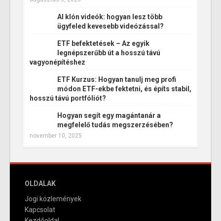
AI klón videók: hogyan lesz több
ügyfeled kevesebb videózással?
ETF befektetések – Az egyik
legnépszerűbb út a hosszú távú
vagyonépítéshez
ETF Kurzus: Hogyan tanulj meg profi
módon ETF-ekbe fektetni, és építs stabil,
hosszú távú portfóliót?
Hogyan segít egy magántanár a
megfelelő tudás megszerzésében?
november 10, 2025
OLDALAK
Jogi közlemények
Kapcsolat
Kezdőoldal