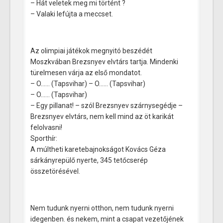
– Hát veletek meg mi történt ?
– Valaki lefújta a meccset.
Az olimpiai játékok megnyitó beszédét
Moszkvában Brezsnyev elvtárs tartja. Mindenki
türelmesen várja az első mondatot.
– O…… (Tapsvihar) – O…… (Tapsvihar)
– O…… (Tapsvihar)
– Egy pillanat! – szól Brezsnyev szárnysegédje –
Brezsnyev elvtárs, nem kell mind az öt karikát
felolvasni!
Sporthír:
A múltheti karetebajnokságot Kovács Géza
sárkányrepülő nyerte, 345 tetőcserép
összetörésével.
Nem tudunk nyerni otthon, nem tudunk nyerni
idegenben. és nekem, mint a csapat vezetőjének