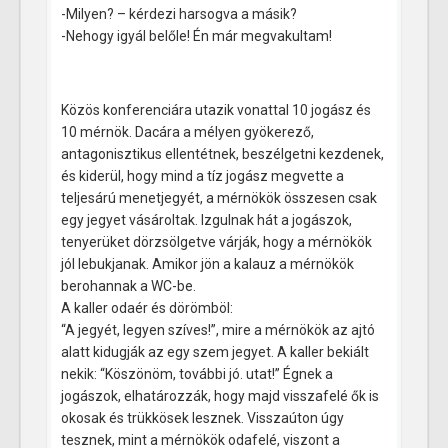
-Milyen? – kérdezi harsogva a másik?
-Nehogy igyál belőle! Én már megvakultam!
Közös konferenciára utazik vonattal 10 jogász és
10 mérnök. Dacára a mélyen gyökerező,
antagonisztikus ellentétnek, beszélgetni kezdenek,
és kiderül, hogy mind a tíz jogász megvette a
teljesárú menetjegyét, a mérnökök összesen csak
egy jegyet vásároltak. Izgulnak hát a jogászok,
tenyerüket dörzsölgetve várják, hogy a mérnökök
jól lebukjanak. Amikor jön a kalauz a mérnökök
berohannak a WC-be.
A kaller odaér és dörömböl:
“A jegyét, legyen szíves!”, mire a mérnökök az ajtó
alatt kidugják az egy szem jegyet. A kaller bekiált
nekik: “Köszönöm, további jó. utat!” Égnek a
jogászok, elhatározzák, hogy majd visszafelé ők is
okosak és trükkösek lesznek. Visszaúton úgy
tesznek, mint a mérnökök odafelé, viszont a