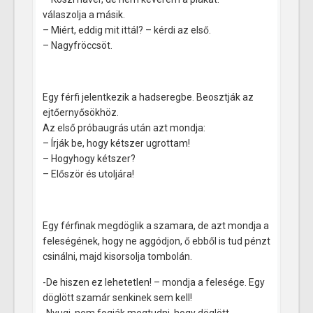
válaszolja a másik.
– Miért, eddig mit ittál? – kérdi az első.
– Nagyfröccsöt.
Egy férfi jelentkezik a hadseregbe. Beosztják az
ejtőernyősökhöz.
Az első próbaugrás után azt mondja:
– Írják be, hogy kétszer ugrottam!
– Hogyhogy kétszer?
– Először és utoljára!
Egy férfinak megdöglik a szamara, de azt mondja a
feleségének, hogy ne aggódjon, ő ebből is tud pénzt
csinálni, majd kisorsolja tombolán.
-De hiszen ez lehetetlen! – mondja a felesége. Egy
döglött szamár senkinek sem kell!
-Nyugi, nem fogják megtudni, hogy döglött.