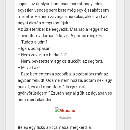
sajnos az úr olyan hangosan horkol, hogy eddig
egyetlen vendég sem bírta még egy éjszakát sem
mellette. Ha nem zavarja a horkolás, akkor azt az
ágyat olcsón megszámítjuk.
Az üzletember beleegyezik. Másnap a reggelihez
kipihenten, vidáman érkezik. A portás megkérdi:
– Tudott aludni?
– Igen, pompásan!
– Nem zavarta a horkolás?
– Nem, bevetettem egy kis trükköt, az segített.
– Mi volt az?
– Este bementem a szobába, a szobatárs már az
ágyban feküdt. Odamentem hozzá, adtam neki egy
puszit, és azt mondtam: “Jó éjszakát,
gyönyörűségem!” Ezután hajnalig ült az ágyában és
nem mert elaludni.
Aktuális
B
elép egy fickó a kocsmába, megkérdi a