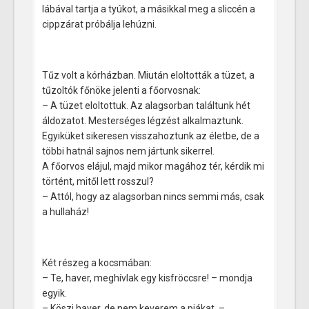
lábával tartja a tyúkot, a másikkal meg a sliccén a
cippzárat próbálja lehúzni.
Tűz volt a kórházban. Miután eloltották a tüzet, a
tűzoltók főnöke jelenti a főorvosnak:
– A tüzet eloltottuk. Az alagsorban találtunk hét
áldozatot. Mesterséges légzést alkalmaztunk.
Egyiküket sikeresen visszahoztunk az életbe, de a
többi hatnál sajnos nem jártunk sikerrel.
A főorvos elájul, majd mikor magához tér, kérdik mi
történt, mitől lett rosszul?
– Attól, hogy az alagsorban nincs semmi más, csak
a hullaház!
Két részeg a kocsmában:
– Te, haver, meghívlak egy kisfröccsre! – mondja
egyik.
– Köszi haver, de nem keverem a piákat. –