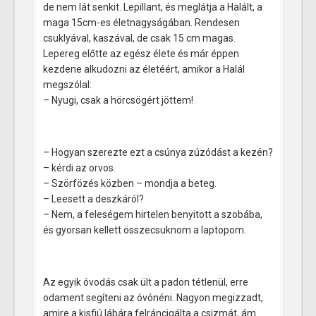
de nem lát senkit. Lepillant, és meglátja a Halált, a
maga 15cm-es életnagyságában. Rendesen
csuklyával, kaszával, de csak 15 cm magas.
Lepereg előtte az egész élete és már éppen
kezdene alkudozni az életéért, amikor a Halál
megszólal:
– Nyugi, csak a hörcsögért jöttem!
– Hogyan szerezte ezt a csúnya zúzódást a kezén?
– kérdi az orvos.
– Szörfözés közben – mondja a beteg.
– Leesett a deszkáról?
– Nem, a feleségem hirtelen benyitott a szobába,
és gyorsan kellett összecsuknom a laptopom.
Az egyik óvodás csak ült a padon tétlenül, erre
odament segíteni az óvónéni. Nagyon megizzadt,
amire a kisfiú lábára felráncigálta a csizmát, ám