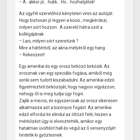
– A…akkor jó… hukk… Ho… hozhatjátok!
Az ügyfél szerelőhöz kénytelen vinni az autóját .
Hogy biztosan jó legyen a kocsi , megkérdezi,
milyen sört hozzon . A szerelő hátra szól a
kollégájának :
– Laci, milyen sört szeretünk ?
Mire a háttérből, az akna mélyéről egy hang :
– Rekeszest!
Egy amerikai és egy orosz birkózó birkózik. Az
orosznak van egy speciális fogása, amiből még
senki sem tudott kiszabadulni. Az amerikai edző
figyelmezteti birkózóját, hogy nagyon vigyázzon,
nehogy őt is meg tudja úgy fogni.
Zajlik a meccs, és egyszercsak az orosz sikeresen
alkalmazza azt a bizonyos fogást. Az amerikai
edző elfordul és elindul az öltöző felé, hiszen a
mérkőzést úgy is elvesztették,
amikor egy
hatalmas üvöltést hall és végül az ő versenyzőjét
hirdetik ki győztesnek.