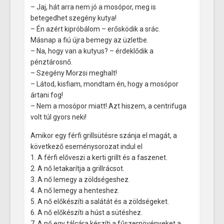
– Jaj, hát arra nem jó a mosópor, meg is
betegedhet szegény kutya!
– Én azért kipróbálom – erősködik a srác.
Másnap a fiú újra bemegy az üzletbe.
– Na, hogy van a kutyus? – érdeklődik a
pénztárosnő.
– Szegény Morzsi meghalt!
– Látod, kisfiam, mondtam én, hogy a mosópor
ártani fog!
– Nem a mosópor miatt! Azt hiszem, a centrifuga
volt túl gyors neki!
Amikor egy férfi grillsütésre szánja el magát, a
következő eseménysorozat indul el
1. A férfi előveszi a kerti grillt és a faszenet.
2. A nő letakarítja a grillrácsot.
3. A nő lemegy a zöldségeshez.
4. A nő lemegy a henteshez.
5. A nő előkészíti a salátát és a zöldségeket.
6. A nő előkészíti a húst a sütéshez.
7. A nő egy tálcára készíti a fűszernövényeket a