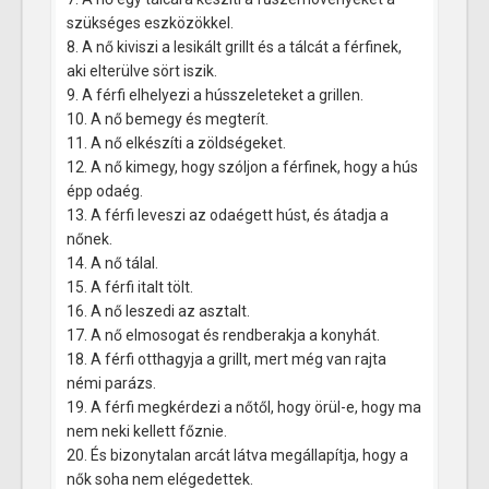
szükséges eszközökkel.
8. A nő kiviszi a lesikált grillt és a tálcát a férfinek,
aki elterülve sört iszik.
9. A férfi elhelyezi a hússzeleteket a grillen.
10. A nő bemegy és megterít.
11. A nő elkészíti a zöldségeket.
12. A nő kimegy, hogy szóljon a férfinek, hogy a hús
épp odaég.
13. A férfi leveszi az odaégett húst, és átadja a
nőnek.
14. A nő tálal.
15. A férfi italt tölt.
16. A nő leszedi az asztalt.
17. A nő elmosogat és rendberakja a konyhát.
18. A férfi otthagyja a grillt, mert még van rajta
némi parázs.
19. A férfi megkérdezi a nőtől, hogy örül-e, hogy ma
nem neki kellett főznie.
20. És bizonytalan arcát látva megállapítja, hogy a
nők soha nem elégedettek.