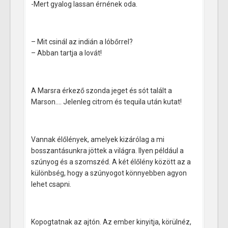
-Mert gyalog lassan érnének oda.
– Mit csinál az indián a lóbőrrel?
– Abban tartja a lovát!
A Marsra érkező szonda jeget és sót talált a
Marson…. Jelenleg citrom és tequila után kutat!
Vannak élőlények, amelyek kizárólag a mi
bosszantásunkra jöttek a világra. Ilyen például a
szúnyog és a szomszéd. A két élőlény között az a
különbség, hogy a szúnyogot könnyebben agyon
lehet csapni.
Kopogtatnak az ajtón. Az ember kinyitja, körülnéz,