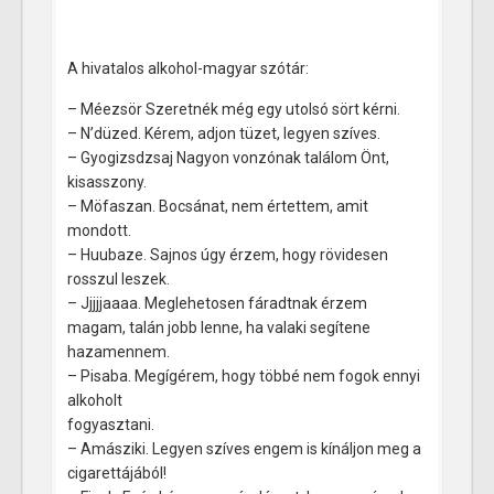
A hivatalos alkohol-magyar szótár:
– Méezsör Szeretnék még egy utolsó sört kérni.
– N’düzed. Kérem, adjon tüzet, legyen szíves.
– Gyogizsdzsaj Nagyon vonzónak találom Önt,
kisasszony.
– Möfaszan. Bocsánat, nem értettem, amit
mondott.
– Huubaze. Sajnos úgy érzem, hogy rövidesen
rosszul leszek.
– Jjjjjaaaa. Meglehetosen fáradtnak érzem
magam, talán jobb lenne, ha valaki segítene
hazamennem.
– Pisaba. Megígérem, hogy többé nem fogok ennyi
alkoholt
fogyasztani.
– Amásziki. Legyen szíves engem is kínáljon meg a
cigarettájából!