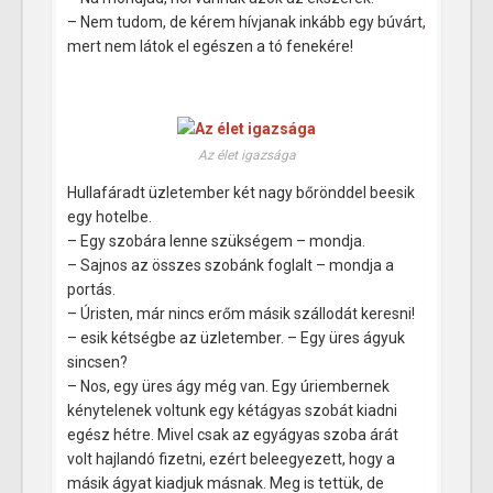
– Nem tudom, de kérem hívjanak inkább egy búvárt,
mert nem látok el egészen a tó fenekére!
Az élet igazsága
Hullafáradt üzletember két nagy bőrönddel beesik
egy hotelbe.
– Egy szobára lenne szükségem – mondja.
– Sajnos az összes szobánk foglalt – mondja a
portás.
– Úristen, már nincs erőm másik szállodát keresni!
– esik kétségbe az üzletember. – Egy üres ágyuk
sincsen?
– Nos, egy üres ágy még van. Egy úriembernek
kénytelenek voltunk egy kétágyas szobát kiadni
egész hétre. Mivel csak az egyágyas szoba árát
volt hajlandó fizetni, ezért beleegyezett, hogy a
másik ágyat kiadjuk másnak.
Meg is tettük, de