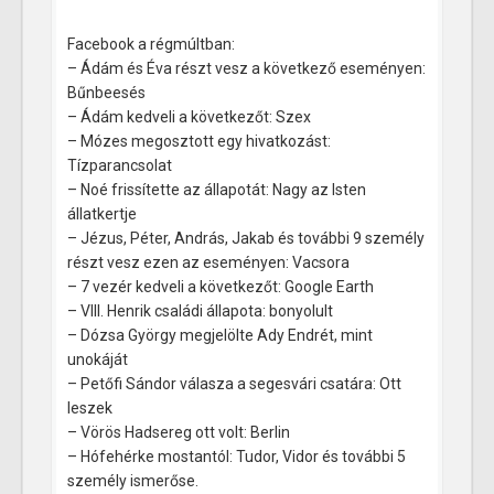
Facebook a régmúltban:
– Ádám és Éva részt vesz a következő eseményen:
Bűnbeesés
– Ádám kedveli a következőt: Szex
– Mózes megosztott egy hivatkozást:
Tízparancsolat
– Noé frissítette az állapotát: Nagy az Isten
állatkertje
– Jézus, Péter, András, Jakab és további 9 személy
részt vesz ezen az eseményen: Vacsora
– 7 vezér kedveli a következőt: Google Earth
– VIII. Henrik családi állapota: bonyolult
– Dózsa György megjelölte Ady Endrét, mint
unokáját
– Petőfi Sándor válasza a segesvári csatára: Ott
leszek
– Vörös Hadsereg ott volt: Berlin
– Hófehérke mostantól: Tudor, Vidor és további 5
személy ismerőse.