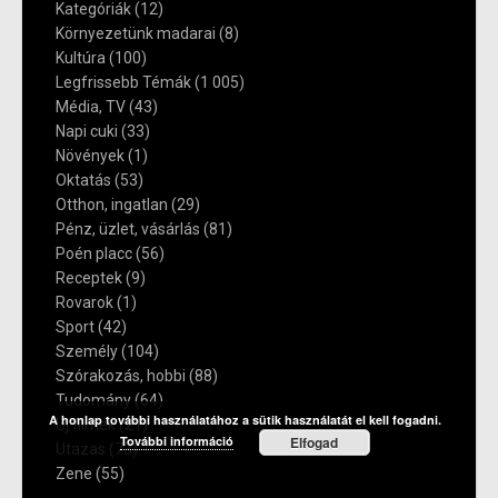
Kategóriák
(12)
Környezetünk madarai
(8)
Kultúra
(100)
Legfrissebb Témák
(1 005)
Média, TV
(43)
Napi cuki
(33)
Növények
(1)
Oktatás
(53)
Otthon, ingatlan
(29)
Pénz, üzlet, vásárlás
(81)
Poén placc
(56)
Receptek
(9)
Rovarok
(1)
Sport
(42)
Személy
(104)
Szórakozás, hobbi
(88)
Tudomány
(64)
A honlap további használatához a sütik használatát el kell fogadni.
Új filmek
(21)
További információ
Elfogad
Utazas
(73)
Zene
(55)