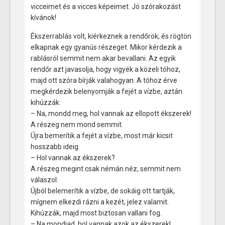
vicceimet és a vicces képeimet. Jó szórakozást
kívánok!
Ékszerrablás volt, kiérkeznek a rendőrök, és rögtön
elkapnak egy gyanús részeget. Mikor kérdezik a
rablásról semmit nem akar bevallani. Az egyik
rendőr azt javasolja, hogy vigyék a közeli tóhoz,
majd ott szóra bírják valahogyan. A tóhoz érve
megkérdezik belenyomják a fejét a vízbe, aztán
kihúzzák:
– Na, mondd meg, hol vannak az ellopott ékszerek!
A részeg nem mond semmit.
Újra bemerítik a fejét a vízbe, most már kicsit
hosszabb ideig.
– Hol vannak az ékszerek?
A részeg megint csak némán néz, semmit nem
válaszol.
Újból belemerítik a vízbe, de sokáig ott tartják,
mígnem elkezdi rázni a kezét, jelez valamit.
Kihúzzák, majd most biztosan vallani fog.
– Na mondjad, hol vannak azok az ékszerek!