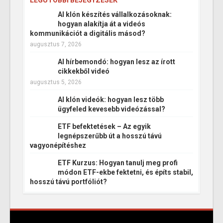
LEGUTÓBBI BEJEGYZÉSEK
AI klón készítés vállalkozásoknak:
hogyan alakítja át a videós
kommunikációt a digitális másod?
augusztus 7, 2026
AI hírbemondó: hogyan lesz az írott
cikkekből videó
augusztus 5, 2026
AI klón videók: hogyan lesz több
ügyfeled kevesebb videózással?
ETF befektetések – Az egyik
legnépszerűbb út a hosszú távú
vagyonépítéshez
ETF Kurzus: Hogyan tanulj meg profi
módon ETF-ekbe fektetni, és építs stabil,
hosszú távú portfóliót?