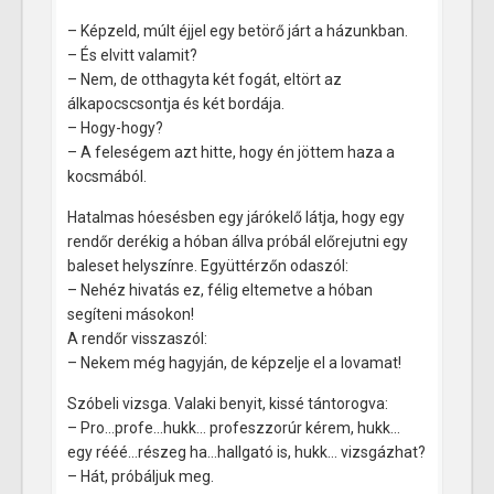
– Képzeld, múlt éjjel egy betörő járt a házunkban.
– És elvitt valamit?
– Nem, de otthagyta két fogát, eltört az
álkapocscsontja és két bordája.
– Hogy-hogy?
– A feleségem azt hitte, hogy én jöttem haza a
kocsmából.
Hatalmas hóesésben egy járókelő látja, hogy egy
rendőr derékig a hóban állva próbál előrejutni egy
baleset helyszínre. Együttérzőn odaszól:
– Nehéz hivatás ez, félig eltemetve a hóban
segíteni másokon!
A rendőr visszaszól:
– Nekem még hagyján, de képzelje el a lovamat!
Szóbeli vizsga. Valaki benyit, kissé tántorogva:
– Pro…profe…hukk… profeszzorúr kérem, hukk…
egy rééé…részeg ha…hallgató is, hukk… vizsgázhat?
– Hát, próbáljuk meg.