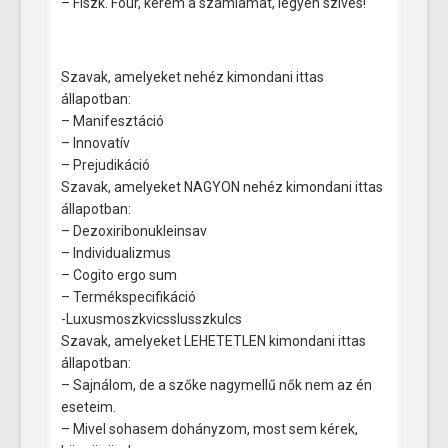
– Fiszk. Foúr, kérem a számlámat, legyen szíves!
Szavak, amelyeket nehéz kimondani ittas
állapotban:
– Manifesztáció
– Innovatív
– Prejudikáció
Szavak, amelyeket NAGYON nehéz kimondani ittas
állapotban:
– Dezoxiribonukleinsav
– Individualizmus
– Cogito ergo sum
– Termékspecifikáció
-Luxusmoszkvicsslusszkulcs
Szavak, amelyeket LEHETETLEN kimondani ittas
állapotban:
– Sajnálom, de a szőke nagymellű nők nem az én
eseteim.
– Mivel sohasem dohányzom, most sem kérek,