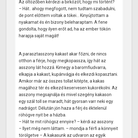
Az öltözőben kérdezi a birkózót, hogy mi történt?
– Hát.. ahogy megfogott, nem tudtam szabadulni,
de pont előttem voltak a tökei… Kinyújtottam a
nyakamat és én bizony beleharaptam. A fene
gondolta, hogy ilyen erőt ad, ha az ember tökön
harapja saját magát!
A parasztasszony kakast akar főzni, de nincs
otthon a férje, hogy megkopassza, így hát az
asszony lát hozzá. Kimegy a baromfiudvarra,
elkapja a kakast, kupánvágja és elkezdi kopasztani.
Amikor már az összes tollat kitépte, a kakas
magához tér és elkezd keservesen kukorékolni. Az
asszony megsajnálja és mivel szegény kakason
egy szál toll se maradt, hát gyorsan varr neki egy
nadrágot. Délután jön haza a férj és éktelenül
röhögve nyit be a házba.
– Hát te mit röhögsz ennyire? – kérdi az asszony.
– Ilyet még nem láttam. – mondja a férfi a könnyeit
törölgetve – A kakasunk az udvaron az egyik