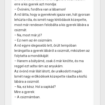
erre a kis gyerek azt mondja:
– Óvónéni, fordítva van a lábamon!
A nő látta, hogy a gyereknek igaza van, hát gyorsan
lehúzta róla, és ismét nagy kínlódások közepette,
most már rendesen felcibálta a kis gyerek lábára a
csizmát.
– Na, most már jó?
– Ez nem az én csizmám.
A nő egyre idegesebb lett, őrült tempóban
lerángatta a gyerek lábáról a csizmát, miközben az
folytatta a mondókáját:
– Hanem a bátyámé, csak ő már kinőtte, és ma
reggel ezt adta rám az anyukám.
Az óvónő már lilát látott, de uralkodott magán.
Ismét nagy erőlködések közepette ráadta a kisfiú
lábára a csizmát.
– Na, ez kész. Hol a sapkád?
Mire a gyerek:
– A csizmámban.