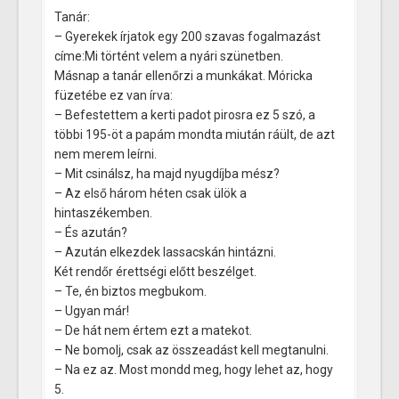
Tanár:
– Gyerekek írjatok egy 200 szavas fogalmazást
címe:Mi történt velem a nyári szünetben.
Másnap a tanár ellenőrzi a munkákat. Móricka
füzetébe ez van írva:
– Befestettem a kerti padot pirosra ez 5 szó, a
többi 195-öt a papám mondta miután ráült, de azt
nem merem leírni.
– Mit csinálsz, ha majd nyugdíjba mész?
– Az első három héten csak ülök a
hintaszékemben.
– És azután?
– Azután elkezdek lassacskán hintázni.
Két rendőr érettségi előtt beszélget.
– Te, én biztos megbukom.
– Ugyan már!
– De hát nem értem ezt a matekot.
– Ne bomolj, csak az összeadást kell megtanulni.
– Na ez az. Most mondd meg, hogy lehet az, hogy
5.