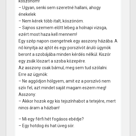
köszönöm!
– Ugyan, senki sem szeretné hallani, ahogy
énekelek
– Nem kérek több italt, köszönöm.
– Sajnos szemem előtt lebeg a holnapi vizsga,
ezért most haza kell mennem!
Egy szép napon csengetnek egy asszony házába. A
nő kinyitja az ajtót és egy porszívót áruló ügynök
beront a szobájába minden kérdés nélkül. Kiszór
egy zsák lószart a szoba közepére.
Az asszony csak bámul, meg sem tud szólalni.
Erre az ügynök:
– Ne aggódjon hölgyem, amit ez a porszívó nem
szív fel, azt mindet saját magam eszem meg!
Asszony:
– Akkor hozok egy kis tejszínhabot a tetejére, mert
nincs áram a házban!
– Mi egy férfi hét fogásos ebédje?
– Egy hotdog és hat üveg sör.