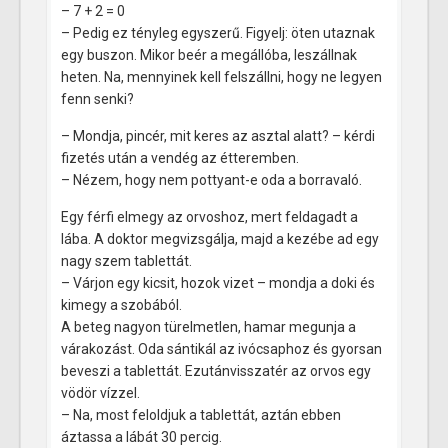
– 7 + 2 = 0
– Pedig ez tényleg egyszerű. Figyelj: öten utaznak
egy buszon. Mikor beér a megállóba, leszállnak
heten. Na, mennyinek kell felszállni, hogy ne legyen
fenn senki?
– Mondja, pincér, mit keres az asztal alatt? – kérdi
fizetés után a vendég az étteremben.
– Nézem, hogy nem pottyant-e oda a borravaló.
Egy férfi elmegy az orvoshoz, mert feldagadt a
lába. A doktor megvizsgálja, majd a kezébe ad egy
nagy szem tablettát.
– Várjon egy kicsit, hozok vizet – mondja a doki és
kimegy a szobából.
A beteg nagyon türelmetlen, hamar megunja a
várakozást. Oda sántikál az ivócsaphoz és gyorsan
beveszi a tablettát. Ezutánvisszatér az orvos egy
vödör vízzel.
– Na, most feloldjuk a tablettát, aztán ebben
áztassa a lábát 30 percig.