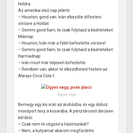
Holdra.
Az amerikai első nap jelenti:
– Houston, gond van. Iván elkezdte átfesteni
vörösre a Holdat.
– Semmi gond fiam, te csak folytasd a kísérleteket.
Másnap:
– Houston, Iván már a felét befestette vörösre!
– Semmi gond fiam, te csak folytasd a kísérleteket.
Harmadnap:
– Iván most már teljesen befestette.
– Rendben van, akkor te elkezdheted festeni az
Always Coca Cola-t.
Ügyes vagy
Bemegy egy kis srác az áruházba, és egy doboz
mosóport tesz a kosarába. A pénztárosnő derűsen
kérdezi:
– Csak nem te végzed a házimunkát?
– Nem, a kutyámat akarom megfürdetni.