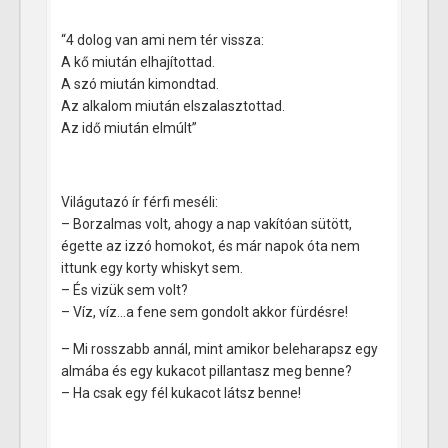
“4 dolog van ami nem tér vissza:
A kő miután elhajítottad.
A szó miután kimondtad.
Az alkalom miután elszalasztottad.
Az idő miután elmúlt”
Világutazó ír férfi meséli:
– Borzalmas volt, ahogy a nap vakítóan sütött,
égette az izzó homokot, és már napok óta nem
ittunk egy korty whiskyt sem.
– És vizük sem volt?
– Víz, víz…a fene sem gondolt akkor fürdésre!
– Mi rosszabb annál, mint amikor beleharapsz egy
almába és egy kukacot pillantasz meg benne?
– Ha csak egy fél kukacot látsz benne!