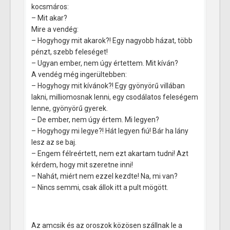
kocsmáros:
– Mit akar?
Mire a vendég:
– Hogyhogy mit akarok?! Egy nagyobb házat, több
pénzt, szebb feleséget!
– Ugyan ember, nem úgy értettem. Mit kíván?
A vendég még ingerültebben:
– Hogyhogy mit kívánok?! Egy gyönyörű villában
lakni, milliomosnak lenni, egy csodálatos feleségem
lenne, gyönyörű gyerek.
– De ember, nem úgy értem. Mi legyen?
– Hogyhogy mi legye?! Hát legyen fiú! Bár ha lány
lesz az se baj.
– Engem félreértett, nem ezt akartam tudni! Azt
kérdem, hogy mit szeretne inni!
– Nahát, miért nem ezzel kezdte! Na, mi van?
– Nincs semmi, csak állok itt a pult mögött.
Az amcsik és az oroszok közösen szállnak le a