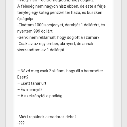
A feleség nem nagyon hisz ebben, de este a férje
tényleg egy köteg pénzzel tér haza, és büszkén
újságolja:
-Eladtam 1000 sorsjegyet, darabját 1 dollárért, és
nyertem 999 dollárt.
-Senki nem reklamált, hogy döglött a szamár?
-Csak az az egy ember, aki nyert, de annak
visszaadtam az 1 dollárját.
– Nézd meg csak Zoli fiam, hogy áll a barométer.
Esett?
– Esett tanár úr!
– És mennyit?
– A szekrénytől a padlóig.
-Miért repülnek a madarak délre?
-???