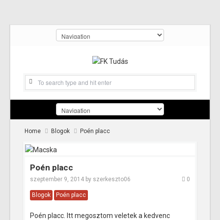
Home
Blogok
Poén placc
Poén placc
szeptember 9, 2014
by
szerkeszto06
0
Blogok
Poén placc
Poén placc. Itt megosztom veletek a kedvenc