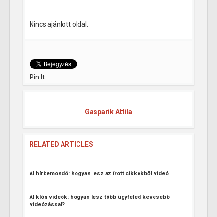
Nincs ajánlott oldal.
Pin It
Gasparik Attila
RELATED ARTICLES
AI hírbemondó: hogyan lesz az írott cikkekből videó
AI klón videók: hogyan lesz több ügyfeled kevesebb
videózással?