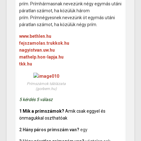
prím. Prímhármasnak nevezünk négy egymás utáni
páratlan számot, ha közülük három
prím. Prímnégyesnek nevezünk öt egymás utáni
páratlan számot, ha közülük négy prím.
www.bethlen.hu
fejszamolas.trukkok.hu
nagyistvan.uw.hu
mathelp.hon-lapja.hu
tkk.hu
Prímszámok táblázata
(gorbem.hu)
5 kérdés
5 válasz
1 Mik a prímszámok?
Amik csak eggyel és
önmagukkal oszthatóak
2 Hány páros prímszám van?
egy