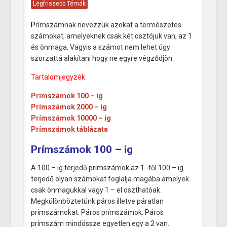
Legfrissebb Témák
P
rímszámnak nevezzük azokat a természetes
számokat, amelyeknek csak két osztójuk van, az 1
és önmaga. Vagyis a számot nem lehet úgy
szorzattá alakítani hogy ne egyre végződjön.
Tartalomjegyzék
Prímszámok 100 – ig
Prímszámok 2000 – ig
Prímszámok 10000 – ig
Prímszámok táblázata
Prímszámok 100 – ig
A 100 – ig terjedő prímszámok az 1 -től 100 – ig
terjedő olyan számokat foglalja magába amelyek
csak önmagukkal vagy 1 – el oszthatóak.
Megkülönböztetünk páros illetve páratlan
prímszámokat. Páros prímszámok: Páros
prímszám mindössze egyetlen egy a 2 van.