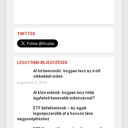
TWITTER
LEGUTÓBBI BEJEGYZÉSEK
AI hírbemondó: hogyan lesz az írott
cikkekből videó
augusztus 5, 2026
AI klón videók: hogyan lesz több
ügyfeled kevesebb videózással?
ETF befektetések – Az egyik
legnépszerűbb út a hosszú távú
vagyonépítéshez