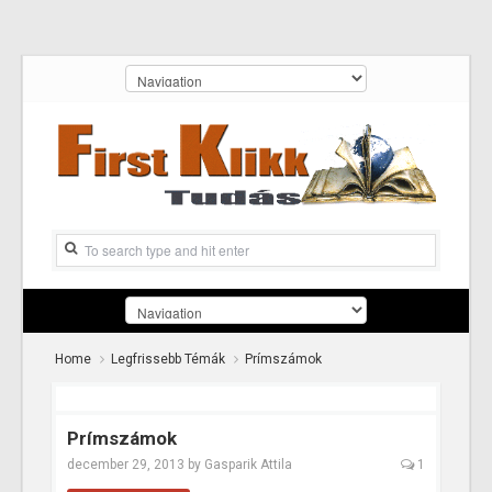
Home
Legfrissebb Témák
Prímszámok
Prímszámok
december 29, 2013
by
Gasparik Attila
1