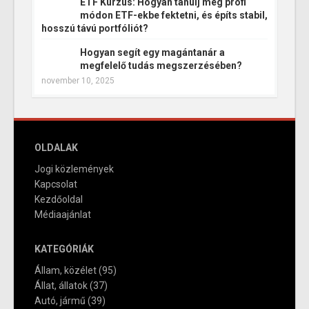
ETF Kurzus: Hogyan tanulj meg profi
módon ETF-ekbe fektetni, és építs stabil,
hosszú távú portfóliót?
Hogyan segít egy magántanár a
megfelelő tudás megszerzésében?
november 10, 2025
OLDALAK
Jogi közlemények
Kapcsolat
Kezdőoldal
Médiaajánlat
KATEGÓRIÁK
Állam, közélet
(95)
Állat, állatok
(37)
Autó, jármű
(39)