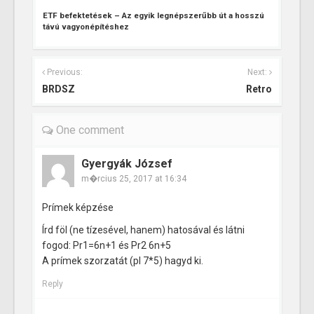
ETF befektetések – Az egyik legnépszerűbb út a hosszú
távú vagyonépítéshez
Previous:
Next:
BRDSZ
Retro
One comment
Gyergyák József
m�rcius 25, 2017 at 16:34
Prímek képzése
Írd föl (ne tízesével, hanem) hatosával és látni
fogod: Pr1=6n+1 és Pr2 6n+5
A prímek szorzatát (pl 7*5) hagyd ki.
Reply