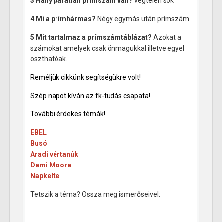
3 Hány páratlan prímszám van?
végtelen sok
4 Mi a prímhármas?
Négy egymás után prímszám
5 Mit tartalmaz a prímszámtáblázat?
Azokat a
számokat amelyek csak önmagukkal illetve egyel
oszthatóak.
Reméljük cikkünk segítségükre volt!
Szép napot kíván az fk-tudás csapata!
További érdekes témák!
EBEL
Busó
Aradi vértanúk
Demi Moore
Napkelte
Tetszik a téma? Ossza meg ismerőseivel: