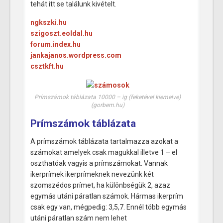
tehát itt se találunk kivételt.
ngkszki.hu
szigoszt.eoldal.hu
forum.index.hu
jankajanos.wordpress.com
csztkft.hu
Prímszámok táblázata 10000 – ig (feketével kiemelve)
(gorbem.hu)
Prímszámok táblázata
A prímszámok táblázata tartalmazza azokat a
számokat amelyek csak magukkal illetve 1 – el
oszthatóak vagyis a prímszámokat. Vannak
ikerprímek ikerprímeknek nevezünk két
szomszédos prímet, ha különbségük 2, azaz
egymás utáni páratlan számok. Hármas ikerprím
csak egy van, mégpedig: 3,5,7. Ennél több egymás
utáni páratlan szám nem lehet