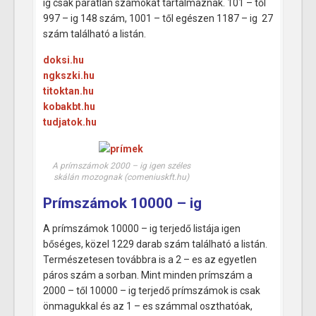
ig csak páratlan számokat tartalmaznak. 101 – től
997 – ig 148 szám, 1001 – től egészen 1187 – ig 27
szám található a listán.
doksi.hu
ngkszki.hu
titoktan.hu
kobakbt.hu
tudjatok.hu
A prímszámok 2000 – ig igen széles
skálán mozognak (comeniuskft.hu)
Prímszámok 10000 – ig
A prímszámok 10000 – ig terjedő listája igen
bőséges, közel 1229 darab szám található a listán.
Természetesen továbbra is a 2 – es az egyetlen
páros szám a sorban. Mint minden prímszám a
2000 – től 10000 – ig terjedő prímszámok is csak
önmagukkal és az 1 – es számmal oszthatóak,