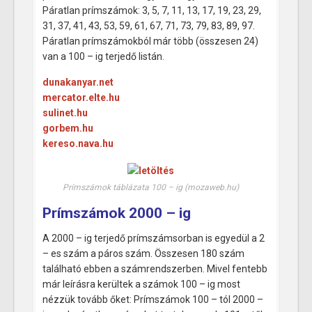
Páratlan prímszámok: 3, 5, 7, 11, 13, 17, 19, 23, 29,
31, 37, 41, 43, 53, 59, 61, 67, 71, 73, 79, 83, 89, 97.
Páratlan prímszámokból már több (összesen 24)
van a 100 – ig terjedő listán.
dunakanyar.net
mercator.elte.hu
sulinet.hu
gorbem.hu
kereso.nava.hu
Prímszámok táblázata 100 – ig (mozaweb.hu)
Prímszámok 2000 – ig
A 2000 – ig terjedő prímszámsorban is egyedül a 2
– es szám a páros szám. Összesen 180 szám
található ebben a számrendszerben. Mivel fentebb
már leírásra kerültek a számok 100 – ig most
nézzük tovább őket: Prímszámok 100 – tól 2000 –