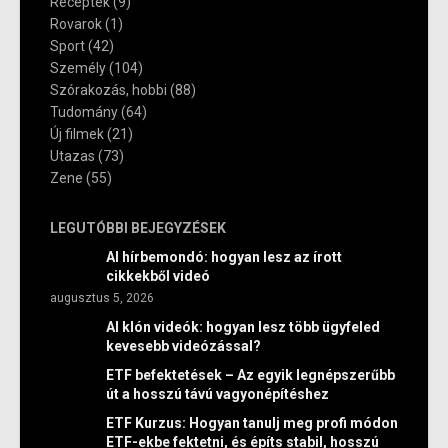
Receptek
(9)
Rovarok
(1)
Sport
(42)
Személy
(104)
Szórakozás, hobbi
(88)
Tudomány
(64)
Új filmek
(21)
Utazas
(73)
Zene
(55)
LEGUTÓBBI BEJEGYZÉSEK
AI hírbemondó: hogyan lesz az írott
cikkekből videó
augusztus 5, 2026
AI klón videók: hogyan lesz több ügyfeled
kevesebb videózással?
ETF befektetések – Az egyik legnépszerűbb
út a hosszú távú vagyonépítéshez
ETF Kurzus: Hogyan tanulj meg profi módon
ETF-ekbe fektetni, és építs stabil, hosszú