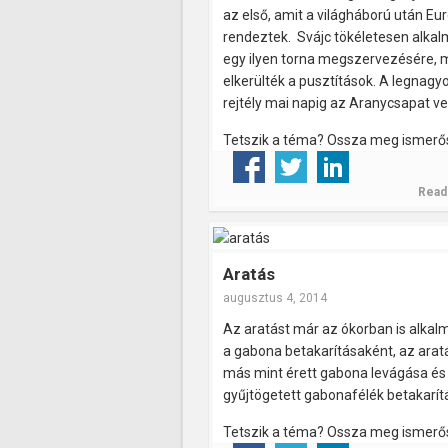
az első, amit a világháború után E
rendeztek. Svájc tökéletesen alkal
egy ilyen torna megszervezésére, m
elkerülték a pusztítások. A legnagy
rejtély mai napig az Aranycsapat v
Tetszik a téma? Ossza meg ismerős
Read
Aratás
augusztus 4, 2014
Az aratást már az ókorban is alkal
a gabona betakarításaként, az ara
más mint érett gabona levágása és
gyűjtögetett gabonafélék betakarít
Tetszik a téma? Ossza meg ismerős