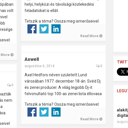
urópában
helyi, helyközi és távolsági közlekedési
mas volt
feladatokat is ellát.
ivel
Tetszik a téma? Ossza meg ismerőseivel:
obb
eresége.
Read More
eivel:
 More
Axwell
TWIT
augusztus 6, 2014
0
Axel Hedfors néven született Lund
városában 1977. december 18-án. Svéd Dj
0
és zenei producer. A világ legjobb Dj-it
LEGU
felvonultató top 100-as zenei lista éllovasa
mazták
tás nem
Tetszik a téma? Ossza meg ismerőseivel:
 a
alakí
ása.
digit
Read More
augusz
eivel: