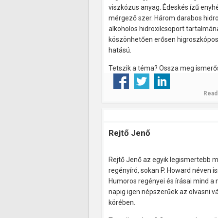
viszkózus anyag. Édeskés ízű enyh
mérgező szer. Három darabos hidrof
alkoholos hidroxilcsoport tartalmán
köszönhetően erősen higroszkópo
hatású.
Tetszik a téma? Ossza meg ismerős
Read
Rejtő Jenő
Rejtő Jenő az egyik legismertebb 
regényíró, sokan P. Howard néven is
Humoros regényei és írásai mind a 
napig igen népszerűek az olvasni v
körében.