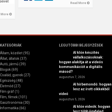
eivel:
Read More
 More
KATEGÓRIÁK
LEGUTÓBBI BEJEGYZÉSEK
AI klón készítés
Állam, közélet
(95)
vállalkozásoknak:
Állat, állatok
(37)
hogyan alakítja át a videós
Autó, jármű
(39)
kommunikációt a digitális
Blogok
(69)
másod?
Család, gyerek
(27)
augusztus 7, 2026
Egészség
(48)
AI hírbemondó: hogyan
Életmód
(27)
lesz az írott cikkekből
Film gráf
(1)
videó
Film, filmek
(101)
augusztus 5, 2026
Gasztronómia
(30)
AI klón videók: hogyan
Informatika
(66)
lesz több ügyfeled