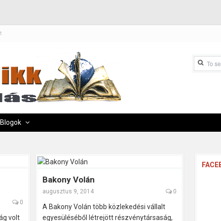
t
Blogok
FACE
Bakony Volán
augusztus 9, 2014
0
0
A Bakony Volán több közlekedési vállalt
ág volt
egyesüléséből létrejött részvénytársaság,