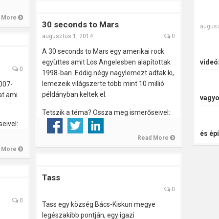
 More
30 seconds to Mars
augusz
augusztus 1, 2014
0
A 30 seconds to Mars egy amerikai rock
együttes amit Los Angelesben alapítottak
videó
0
1998-ban. Eddig négy nagylemezt adtak ki,
lemezeik világszerte több mint 10 millió
2007-
példányban keltek el.
at ami
vagyo
Tetszik a téma? Ossza meg ismerőseivel:
eivel:
és épí
Read More
 More
Tass
0
0
Tass egy község Bács-Kiskun megye
legészakibb pontján, egy igazi