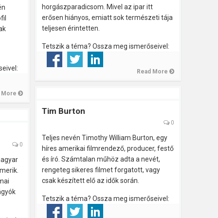
horgászparadicsom. Mivel az ipar itt
én
erősen hiányos, emiatt sok természeti tája
il
teljesen érintetten.
ak
s
Tetszik a téma? Ossza meg ismerőseivel:
eivel:
Read More
 More
Tim Burton
0
Teljes nevén Timothy William Burton, egy
0
híres amerikai filmrendező, producer, festő
és író. Számtalan műhöz adta a nevét,
magyar
rengeteg sikeres filmet forgatott, vagy
merik.
csak készített elő az idők során.
mai
ágyók
Tetszik a téma? Ossza meg ismerőseivel: