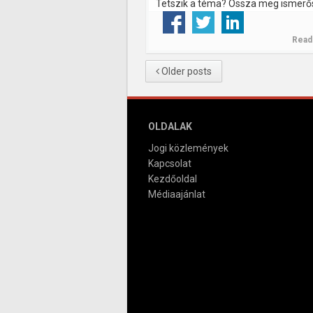
Tetszik a téma? Ossza meg ismerős
Read
Older posts
OLDALAK
Jogi közlemények
Kapcsolat
Kezdőoldal
Médiaajánlat