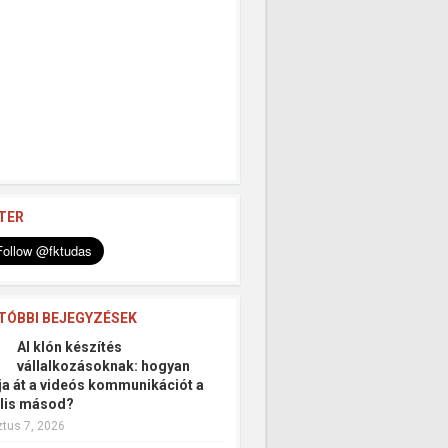
TER
TÓBBI BEJEGYZÉSEK
AI klón készítés
vállalkozásoknak: hogyan
tja át a videós kommunikációt a
ális másod?
tus 7, 2026