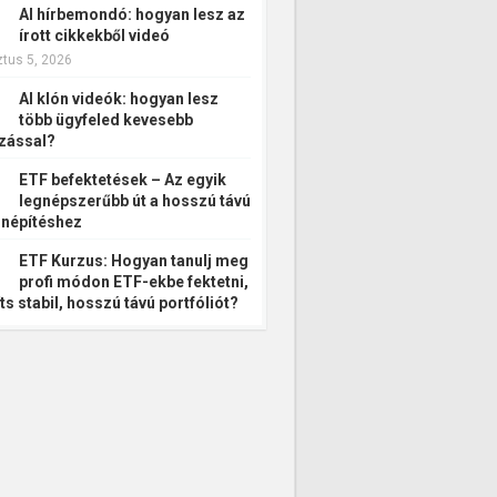
AI hírbemondó: hogyan lesz az
írott cikkekből videó
tus 5, 2026
AI klón videók: hogyan lesz
több ügyfeled kevesebb
zással?
ETF befektetések – Az egyik
legnépszerűbb út a hosszú távú
népítéshez
ETF Kurzus: Hogyan tanulj meg
profi módon ETF-ekbe fektetni,
ts stabil, hosszú távú portfóliót?