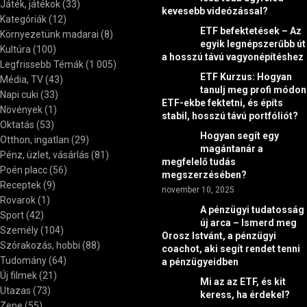
Játék, játékok
(33)
kevesebb videózással?
Kategóriák
(12)
ETF befektetések – Az
Környezetünk madarai
(8)
egyik legnépszerűbb út
Kultúra
(100)
a hosszú távú vagyonépítéshez
Legfrissebb Témák
(1 005)
ETF Kurzus: Hogyan
Média, TV
(43)
tanulj meg profi módon
Napi cuki
(33)
ETF-ekbe fektetni, és építs
Növények
(1)
stabil, hosszú távú portfóliót?
Oktatás
(53)
Hogyan segít egy
Otthon, ingatlan
(29)
magántanár a
Pénz, üzlet, vásárlás
(81)
megfelelő tudás
Poén placc
(56)
megszerzésében?
Receptek
(9)
november 10, 2025
Rovarok
(1)
A pénzügyi tudatosság
Sport
(42)
új arca – Ismerd meg
Személy
(104)
Orosz Istvánt, a pénzügyi
Szórakozás, hobbi
(88)
coachot, aki segít rendet tenni
Tudomány
(64)
a pénzügyeidben
Új filmek
(21)
Mi az az ETF, és kit
Utazas
(73)
keress, ha érdekel?
Zene
(55)