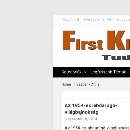
Kezdőoldal
Jogi közlemények
Kapcsola
Kategóriák
Legfrissebb Témák
Home
Gasparik Attila
Az 1954-es labdarúgó-
világbajnokság
augusztus 18, 2014
Az 1954-es labdarúgó-világbajnoks