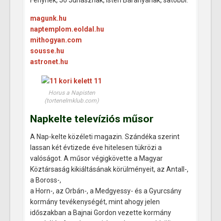
Fénynek, Jó Juhásznak, Isten Bárányának, satöbbi.
magunk.hu
naptemplom.eoldal.hu
mithogyan.com
sousse.hu
astronet.hu
Horus a Napisten
(tortenelmklub.com)
Napkelte televíziós műsor
A Nap-kelte közéleti magazin. Szándéka szerint
lassan két évtizede éve hitelesen tükrözi a
valóságot. A műsor végigkövette a Magyar
Köztársaság kikiáltásának körülményeit, az Antall-,
a Boross-,
a Horn-, az Orbán-, a Medgyessy- és a Gyurcsány
kormány tevékenységét, mint ahogy jelen
időszakban a Bajnai Gordon vezette kormány