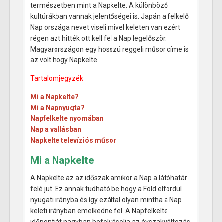
természetben mint a Napkelte. A különböző
kultúrákban vannak jelentőségei is. Japán a felkelő
Nap országa nevet viseli mivel keleten van ezért
régen azt hitték ott kell fel a Nap legelőször.
Magyarországon egy hosszú reggeli műsor címe is
az volt hogy Napkelte.
Tartalomjegyzék
Mi a Napkelte?
Mi a Napnyugta?
Napfelkelte nyomában
Nap a vallásban
Napkelte televíziós műsor
Mi a Napkelte
A Napkelte az az időszak amikor a Nap a látóhatár
felé jut. Ez annak tudható be hogy a Föld elfordul
nyugati irányba és így ezáltal olyan mintha a Nap
keleti irányban emelkedne fel. A Napfelkelte
időpontját nagyban befolyásolja az évszakváltozás