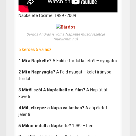
Napkelete főcimei 1989 -2009
Bárdos András is volt a Napkelte műsorvezetője
(publicmm.hu)
5 kérdés 5 válasz
1 Mi a Napkelte?
A Föld elfordul keletről – nyugatra
2 Mi a Napnyugta?
A Föld nyugat – kelet irányba
fordul
3 Miről szól A Napfelkelte c. film?
A Nap útját
követi
4 Mit jelképez a Nap a vallásban?
Az új életet
jelenti
5 Mikor indult a Napkelte?
1989 – ben