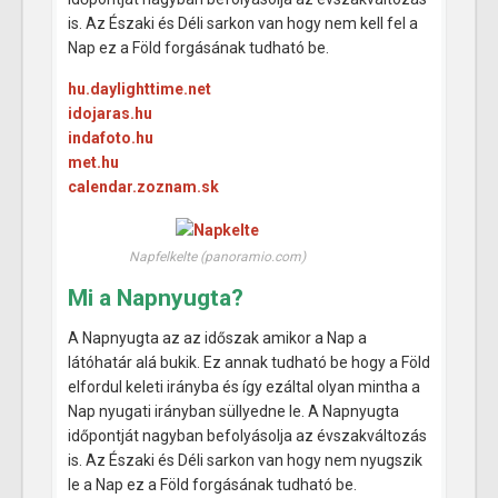
is. Az Északi és Déli sarkon van hogy nem kell fel a
Nap ez a Föld forgásának tudható be.
hu.daylighttime.net
idojaras.hu
indafoto.hu
met.hu
calendar.zoznam.sk
Napfelkelte (panoramio.com)
Mi a Napnyugta?
A Napnyugta az az időszak amikor a Nap a
látóhatár alá bukik. Ez annak tudható be hogy a Föld
elfordul keleti irányba és így ezáltal olyan mintha a
Nap nyugati irányban süllyedne le. A Napnyugta
időpontját nagyban befolyásolja az évszakváltozás
is. Az Északi és Déli sarkon van hogy nem nyugszik
le a Nap ez a Föld forgásának tudható be.