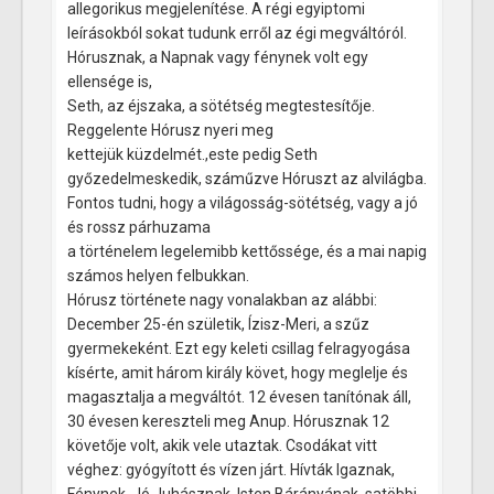
allegorikus megjelenítése. A régi egyiptomi
leírásokból sokat tudunk erről az égi megváltóról.
Hórusznak, a Napnak vagy fénynek volt egy
ellensége is,
Seth, az éjszaka, a sötétség megtestesítője.
Reggelente Hórusz nyeri meg
kettejük küzdelmét.,este pedig Seth
győzedelmeskedik, száműzve Hóruszt az alvilágba.
Fontos tudni, hogy a világosság-sötétség, vagy a jó
és rossz párhuzama
a történelem legelemibb kettőssége, és a mai napig
számos helyen felbukkan.
Hórusz története nagy vonalakban az alábbi:
December 25-én születik, Ízisz-Meri, a szűz
gyermekeként. Ezt egy keleti csillag felragyogása
kísérte, amit három király követ, hogy meglelje és
magasztalja a megváltót. 12 évesen tanítónak áll,
30 évesen kereszteli meg Anup. Hórusznak 12
követője volt, akik vele utaztak. Csodákat vitt
véghez: gyógyított és vízen járt. Hívták Igaznak,