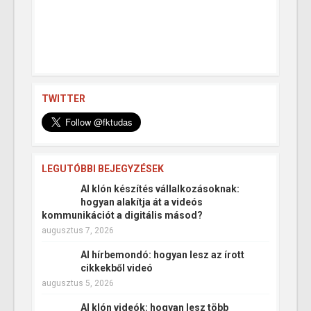
TWITTER
LEGUTÓBBI BEJEGYZÉSEK
AI klón készítés vállalkozásoknak:
hogyan alakítja át a videós
kommunikációt a digitális másod?
augusztus 7, 2026
AI hírbemondó: hogyan lesz az írott
cikkekből videó
augusztus 5, 2026
AI klón videók: hogyan lesz több