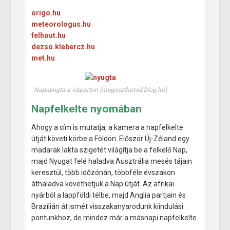
origo.hu
meteorologus.hu
felhout.hu
dezso.klebercz.hu
met.hu
Napnyugta a vízparton (megoszthatod.blog.hu)
Napfelkelte nyomában
Ahogy a cím is mutatja, a kamera a napfelkelte
útját követi körbe a Földön. Először Új-Zéland egy
madarak lakta szigetét világítja be a felkelő Nap,
majd Nyugat felé haladva Ausztrália mesés tájain
keresztül, több időzónán, többféle évszakon
áthaladva követhetjük a Nap útját. Az afrikai
nyárból a lappföldi télbe, majd Anglia partjain és
Brazílián át ismét visszakanyarodunk kiindulási
pontunkhoz, de mindez már a másnapi napfelkelte.