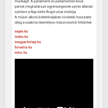
munkáját. A parlamenti és parlamenten kívüli
pártok meghatározó egyéniségeinek szinte állandó
színtere a Nap-kelte Angol utcai stúdiója.
A műsor alkotó kollektívájában rövidebb-hosszabb
ideig a szakma tekintélyes műsorvezetői feltűntek.
naptv.hu
index.hu
magyarhirlap.hu
hirextra.hu
mfor.hu