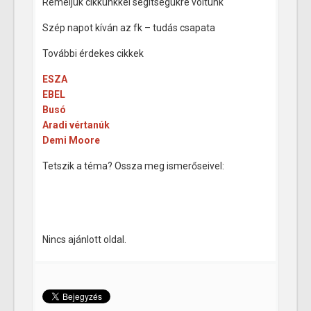
Reméljük cikkünkkel segítségükre voltunk
Szép napot kíván az fk – tudás csapata
További érdekes cikkek
ESZA
EBEL
Busó
Aradi vértanúk
Demi Moore
Tetszik a téma? Ossza meg ismerőseivel:
Nincs ajánlott oldal.