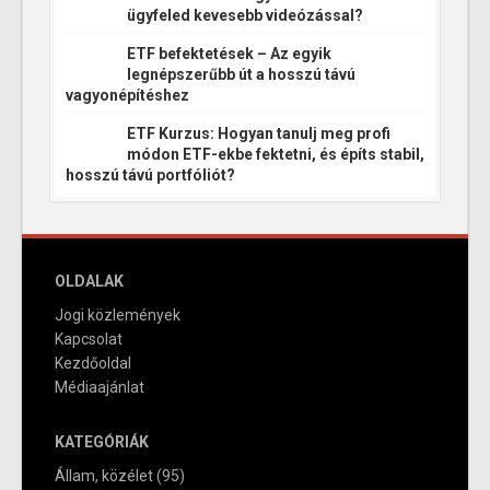
ügyfeled kevesebb videózással?
ETF befektetések – Az egyik
legnépszerűbb út a hosszú távú
vagyonépítéshez
ETF Kurzus: Hogyan tanulj meg profi
módon ETF-ekbe fektetni, és építs stabil,
hosszú távú portfóliót?
OLDALAK
Jogi közlemények
Kapcsolat
Kezdőoldal
Médiaajánlat
KATEGÓRIÁK
Állam, közélet
(95)