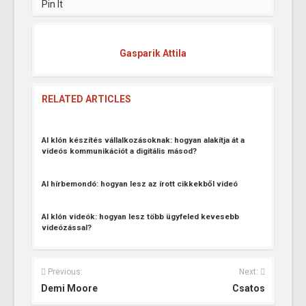
Pin It
Gasparik Attila
RELATED ARTICLES
AI klón készítés vállalkozásoknak: hogyan alakítja át a
videós kommunikációt a digitális másod?
AI hírbemondó: hogyan lesz az írott cikkekből videó
AI klón videók: hogyan lesz több ügyfeled kevesebb
videózással?
Previous:
Next:
Demi Moore
Csatos