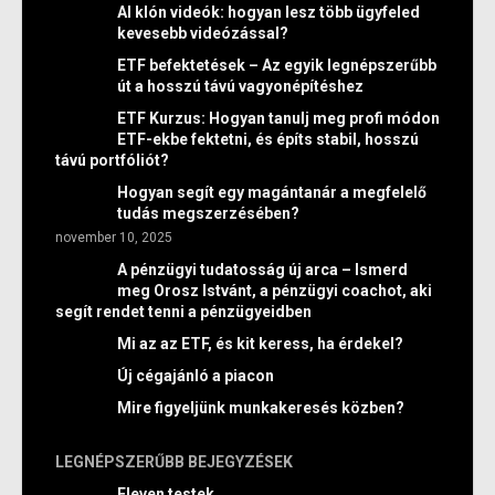
AI klón videók: hogyan lesz több ügyfeled
kevesebb videózással?
ETF befektetések – Az egyik legnépszerűbb
út a hosszú távú vagyonépítéshez
ETF Kurzus: Hogyan tanulj meg profi módon
ETF-ekbe fektetni, és építs stabil, hosszú
távú portfóliót?
Hogyan segít egy magántanár a megfelelő
tudás megszerzésében?
november 10, 2025
A pénzügyi tudatosság új arca – Ismerd
meg Orosz Istvánt, a pénzügyi coachot, aki
segít rendet tenni a pénzügyeidben
Mi az az ETF, és kit keress, ha érdekel?
Új cégajánló a piacon
Mire figyeljünk munkakeresés közben?
LEGNÉPSZERŰBB BEJEGYZÉSEK
Eleven testek