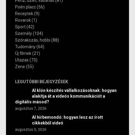
Pénz, üzlet, vásárlás
(81)
Poén placc
(56)
Receptek
(9)
Rovarok
(1)
Sport
(42)
Személy
(104)
Szórakozás, hobbi
(88)
Tudomány
(64)
Új filmek
(21)
Utazas
(73)
Zene
(55)
LEGUTÓBBI BEJEGYZÉSEK
AI klón készítés vállalkozásoknak: hogyan
alakítja át a videós kommunikációt a
digitális másod?
augusztus 7, 2026
AI hírbemondó: hogyan lesz az írott
cikkekből videó
augusztus 5, 2026