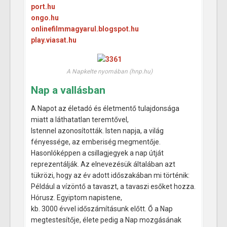
port.hu
ongo.hu
onlinefilmmagyarul.blogspot.hu
play.viasat.hu
A Napkelte nyomában (hnp.hu)
Nap a vallásban
A Napot az életadó és életmentő tulajdonsága
miatt a láthatatlan teremtővel,
Istennel azonosították. Isten napja, a világ
fényessége, az emberiség megmentője.
Hasonlóképpen a csillagjegyek a nap útját
reprezentálják. Az elnevezésük általában azt
tükrözi, hogy az év adott időszakában mi történik:
Például a vízöntő a tavaszt, a tavaszi esőket hozza.
Hórusz. Egyiptom napistene,
kb. 3000 évvel időszámításunk előtt. Ő a Nap
megtestesítője, élete pedig a Nap mozgásának