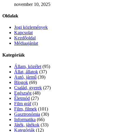
november 10, 2025
Oldalak
Jogi közlemények
Kapcsolat
Kezdőoldal
Médiaajánlat
Kategóriák
Állam, közélet
(95)
Állat, állatok
(37)
Autó, jármű
(39)
Blogok
(69)
Család, gyerek
(27)
Egészség
(48)
Életmód
(27)
Film gráf
(1)
Film, filmek
(101)
Gasztronómia
(30)
Informatika
(66)
Játék, játékok
(33)
Kategóriák
(12)