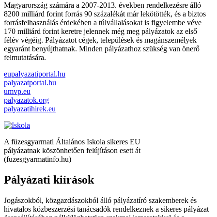
Magyarország számára a 2007-2013. években rendelkezésre álló
8200 milliárd forint forrás 90 százalékát már lekötötték, és a biztos
forrásfelhasználás érdekében a túlvállalásokat is figyelembe véve
170 milliárd forint keretre jelennek még meg pályázatok az első
félév végéig. Pályázatot cégek, települések és magánszemélyek
egyaránt benyújthatnak. Minden pályázathoz szükség van önerő
felmutatására.
eupalyazatiportal.hu
palyazatportal.hu
umvp.eu
palyazatok.org
palyazatihirek.eu
A füzesgyarmati Általános Iskola sikeres EU
pályázatnak köszönhetően felújításon esett át
(fuzesgyarmatinfo.hu)
Pályázati kiírások
Jogászokból, közgazdászokból álló pályázatíró szakemberek és
hivatalos közbeszerzési tanácsadók rendelkeznek a sikeres pályázat