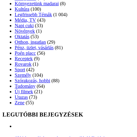
Környezetünk madarai
(8)
Kultúra
(100)
Legfrissebb Témák
(1 004)
Média, TV
(43)
Napi cuki
(33)
Növények
(1)
Oktatás
(53)
Otthon, ingatlan
(29)
Pénz, üzlet, vásárlás
(81)
Poén placc
(56)
Receptek
(9)
Rovarok
(1)
Sport
(42)
Személy
(104)
Szórakozás, hobbi
(88)
Tudomány
(64)
Új filmek
(21)
Utazas
(73)
Zene
(55)
LEGUTÓBBI BEJEGYZÉSEK