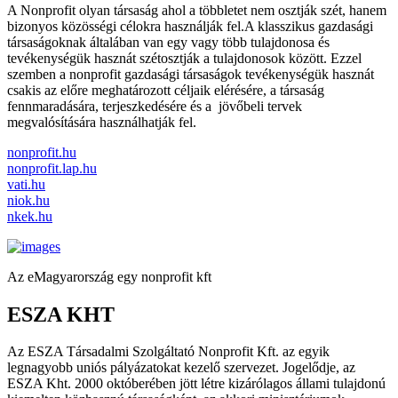
A Nonprofit olyan társaság ahol a többletet nem osztják szét, hanem
bizonyos közösségi célokra használják fel.A klasszikus gazdasági
társaságoknak általában van egy vagy több tulajdonosa és
tevékenységük hasznát szétosztják a tulajdonosok között. Ezzel
szemben a nonprofit gazdasági társaságok tevékenységük hasznát
csakis az előre meghatározott céljaik elérésére, a társaság
fennmaradására, terjeszkedésére és a jövőbeli tervek
megvalósítására használhatják fel.
nonprofit.hu
nonprofit.lap.hu
vati.hu
niok.hu
nkek.hu
Az eMagyarország egy nonprofit kft
ESZA KHT
Az ESZA Társadalmi Szolgáltató Nonprofit Kft. az egyik
legnagyobb uniós pályázatokat kezelő szervezet. Jogelődje, az
ESZA Kht. 2000 októberében jött létre kizárólagos állami tulajdonú