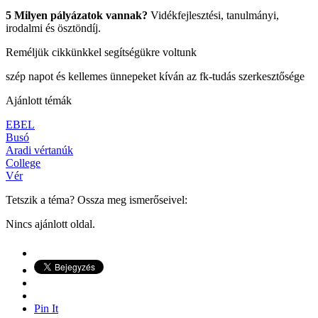
5 Milyen pályázatok vannak?
Vidékfejlesztési, tanulmányi,
irodalmi és ösztöndíj.
Reméljük cikkünkkel segítségükre voltunk
szép napot és kellemes ünnepeket kíván az fk-tudás szerkesztősége
Ajánlott témák
EBEL
Busó
Aradi vértanúk
College
Vér
Tetszik a téma? Ossza meg ismerőseivel:
Nincs ajánlott oldal.
Pin It