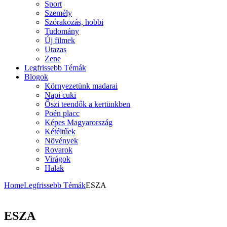
Sport
Személy
Szórakozás, hobbi
Tudomány
Új filmek
Utazas
Zene
Legfrissebb Témák
Blogok
Környezetünk madarai
Napi cuki
Őszi teendők a kertünkben
Poén placc
Képes Magyarország
Kétéltűek
Növények
Rovarok
Virágok
Halak
Home
Legfrissebb Témák
ESZA
ESZA