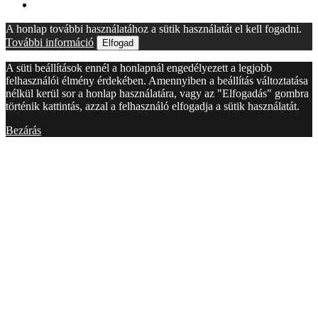
A honlap további használatához a sütik használatát el kell fogadni.
További információ
Elfogad
A süti beállítások ennél a honlapnál engedélyezett a legjobb
felhasználói élmény érdekében. Amennyiben a beállítás változtatása
nélkül kerül sor a honlap használatára, vagy az "Elfogadás" gombra
történik kattintás, azzal a felhasználó elfogadja a sütik használatát.
Bezárás