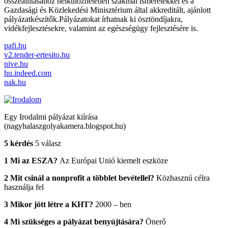
összeállításához nélkülözhetetlen szakmai ismeretekkel és a
Gazdasági és Közlekedési Minisztérium által akkreditált, ajánlott
pályázatkészítők.Pályázatokat írhatnak ki ösztöndíjakra,
vidékfejlesztésekre, valamint az egészségügy fejlesztésére is.
pafi.hu
v2.tender-ertesito.hu
nive.hu
hu.indeed.com
nak.hu
Egy Irodalmi pályázat kiírása
(nagyhalaszgolyakamera.blogspot.hu)
5 kérdés
5 válasz
1 Mi az ESZA?
Az Európai Unió kiemelt eszköze
2 Mit csinál a nonprofit a többlet bevétellel?
Közhasznú célra
használja fel
3 Mikor jött létre a KHT?
2000 – ben
4 Mi szükséges a pályázat benyújtására?
Önerő