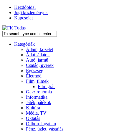
Kezdőoldal
Jogi közlemények
Kapcsolat
Kategóriák
Állam, közélet
Állat, állatok
Autó, jármű
Család, gyerek
Egészség
Életmód
Film, filmek
Film gráf
Gasztronómia
Informatika
Játék, játékok
Kultúra
Média, TV
Oktatás
Otthon, ingatlan
Pénz, üzlet, vásárlás