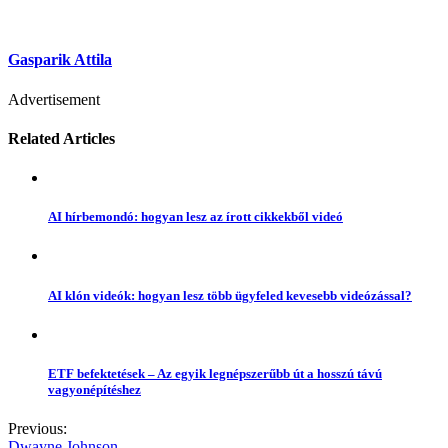
Gasparik Attila
Advertisement
Related Articles
AI hírbemondó: hogyan lesz az írott cikkekből videó
AI klón videók: hogyan lesz több ügyfeled kevesebb videózással?
ETF befektetések – Az egyik legnépszerűbb út a hosszú távú
vagyonépítéshez
Previous:
Dwayne Johnson