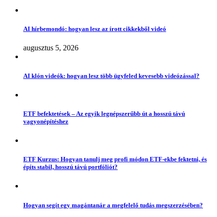
AI hírbemondó: hogyan lesz az írott cikkekből videó
augusztus 5, 2026
AI klón videók: hogyan lesz több ügyfeled kevesebb videózással?
ETF befektetések – Az egyik legnépszerűbb út a hosszú távú
vagyonépítéshez
ETF Kurzus: Hogyan tanulj meg profi módon ETF-ekbe fektetni, és
építs stabil, hosszú távú portfóliót?
Hogyan segít egy magántanár a megfelelő tudás megszerzésében?