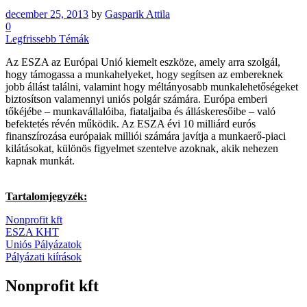
december 25, 2013
by
Gasparik Attila
0
Legfrissebb Témák
Az ESZA az Európai Unió kiemelt eszköze, amely arra szolgál,
hogy támogassa a munkahelyeket, hogy segítsen az embereknek
jobb állást találni, valamint hogy méltányosabb munkalehetőségeket
biztosítson valamennyi uniós polgár számára. Európa emberi
tőkéjébe – munkavállalóiba, fiataljaiba és álláskeresőibe – való
befektetés révén működik. Az ESZA évi 10 milliárd eurós
finanszírozása európaiak milliói számára javítja a munkaerő-piaci
kilátásokat, különös figyelmet szentelve azoknak, akik nehezen
kapnak munkát.
Tartalomjegyzék:
Nonprofit kft
ESZA KHT
Uniós Pályázatok
Pályázati kiírások
Nonprofit kft