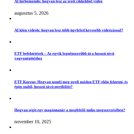
AI hírbemondó: hogyan lesz az írott cikkekből videó
augusztus 5, 2026
AI klón videók: hogyan lesz több ügyfeled kevesebb videózással?
ETF befektetések – Az egyik legnépszerűbb út a hosszú távú
vagyonépítéshez
ETF Kurzus: Hogyan tanulj meg profi módon ETF-ekbe fektetni, és
építs stabil, hosszú távú portfóliót?
Hogyan segít egy magántanár a megfelelő tudás megszerzésében?
november 10, 2025