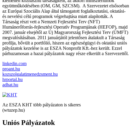
kiemelten közhasznú társaságként, az akkori minisztériumok
együttműködésében (OM, GM, SZCSM). A Szervezetet elsősorban
az Európai Szociális Alap által támogatott foglalkoztatási, oktatási-
és nevelési célú programok végrehajtása miatt alapították. A
Társaság részt vett a Nemzeti Fejlesztési Terv (NFT)
Humánerőforrás-fejlesztési Operatív Programjának (HEFOP), majd
2007. január elsejétől az Új Magyarország Fejlesztési Terv (ÚMFT)
megvalósításában. 2011 januárjától jelentősen átalakult a Társaság
profilja, bővült a portfólió, hiszen az egészségügyi és oktatási uniós
pályázatok kezelése is az ESZA Nonprofit Kft.-hez került. Ezzel
párhuzamosan a hazai pályázatok nagy része elkerült a Szervezettől.
linkedin.com
proant.hu
kozszolgalatimenedzsment.hu
hrportal.hu
adhat.hu
Az ESZA KHT több pályázaton is sikeres
(wtuzep.hu)
Uniós Pályázatok