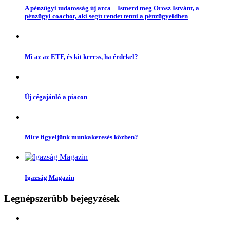
A pénzügyi tudatosság új arca – Ismerd meg Orosz Istvánt, a
pénzügyi coachot, aki segít rendet tenni a pénzügyeidben
Mi az az ETF, és kit keress, ha érdekel?
Új cégajánló a piacon
Mire figyeljünk munkakeresés közben?
Igazság Magazin
Legnépszerűbb bejegyzések