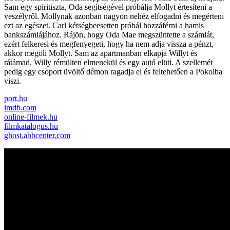
Sam egy spiritiszta, Oda segítségével próbálja Mollyt értesíteni a
veszélyről. Mollynak azonban nagyon nehéz elfogadni és megérteni
ezt az egészet. Carl kétségbeesetten próbál hozzáférni a hamis
bankszámlájához. Rájön, hogy Oda Mae megszüntette a számlát,
ezért felkeresi és megfenyegeti, hogy ha nem adja vissza a pénzt,
akkor megöli Mollyt. Sam az apartmanban elkapja Willyt és
rátámad. Willy rémülten elmenekül és egy autó elüti. A szellemét
pedig egy csoport üvöltő démon ragadja el és feltehetően a Pokolba
viszi.
port.hu
imdb.com
online-filmek.hu
filmkatalogus.hu
ghost.abbcenter.com