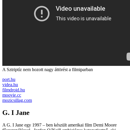
A Sztriptíz nem hozott nagy áttörést a filmiparban
port.hu
videa.hu
filmdroid.hu
moovie.cc
mozicsillag.com
G. I Jane
A G. I Jane egy 1997 – ben készült amerikai film Demi Moore