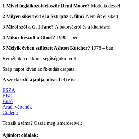
1 Mivel foglalkozott először Demi Moore?
Modelkedéssel
2 Milyen sikert ért el a Sztriptíz c. film?
Nem ért el sikert
3 Miről szól a G. I Jane?
A bátorságról és a kitartásról
4 Mikor készült a Ghost?
1990 – ben
5 Melyik évben született Ashton Kutcher?
1978 – ban
Reméljük a cikkünk segítségükre volt
Szép napot kíván az fk-tudás csapata
A szerkesztő ajánlja, olvasd el te is:
ESZA
EBEL
Busó
Aradi vértanúk
College
Tetszik a téma? Ossza meg ismerőseivel:
Ajánlott oldalak: