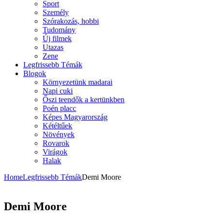
Sport
Személy
Szórakozás, hobbi
Tudomány
Új filmek
Utazas
Zene
Legfrissebb Témák
Blogok
Környezetünk madarai
Napi cuki
Őszi teendők a kertünkben
Poén placc
Képes Magyarország
Kétéltűek
Növények
Rovarok
Virágok
Halak
Home
Legfrissebb Témák
Demi Moore
Demi Moore