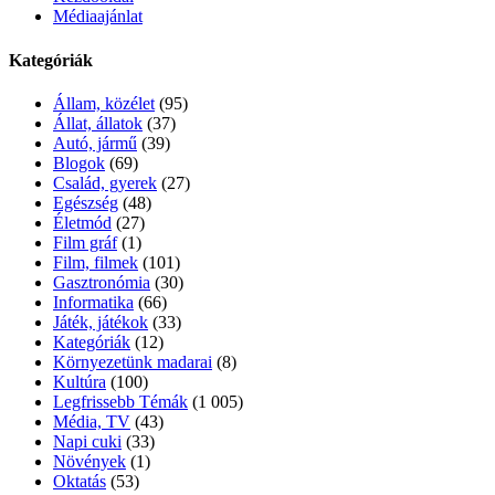
Médiaajánlat
Kategóriák
Állam, közélet
(95)
Állat, állatok
(37)
Autó, jármű
(39)
Blogok
(69)
Család, gyerek
(27)
Egészség
(48)
Életmód
(27)
Film gráf
(1)
Film, filmek
(101)
Gasztronómia
(30)
Informatika
(66)
Játék, játékok
(33)
Kategóriák
(12)
Környezetünk madarai
(8)
Kultúra
(100)
Legfrissebb Témák
(1 005)
Média, TV
(43)
Napi cuki
(33)
Növények
(1)
Oktatás
(53)