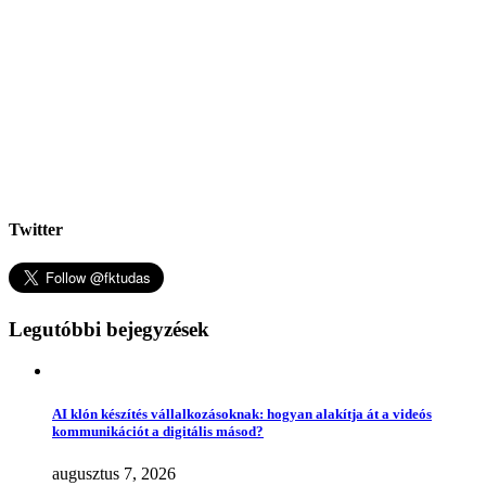
Twitter
Legutóbbi bejegyzések
AI klón készítés vállalkozásoknak: hogyan alakítja át a videós
kommunikációt a digitális másod?
augusztus 7, 2026