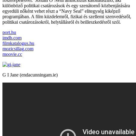
főszerepélésvel. Jordan O’Neill ambiciózus katonatisztnő, aki
különböző politikai csatározások és egy szenátornő közbenjárására
egyedüli nőként vehet részt a “Navy Seal” elitegység kiképző
programjában. A film küzdelemről, fizikai és szellemi szenvedésről,
politikai csatározásokról, helytállásról és beilleszkedésről szól.
port.hu
imdb.com
filmkatalogus.hu
mozicsillag.com
moovie.cc
G I Jane (endacunningam.ie)