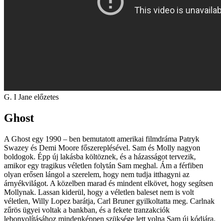
G. I Jane előzetes
Ghost
A Ghost egy 1990 – ben bemutatott amerikai filmdráma Patryk
Swazey és Demi Moore főszereplésével. Sam és Molly nagyon
boldogok. Épp új lakásba költöznek, és a házasságot tervezik,
amikor egy tragikus véletlen folytán Sam meghal. Ám a férfiben
olyan erősen lángol a szerelem, hogy nem tudja itthagyni az
árnyékvilágot. A közelben marad és mindent elkövet, hogy segítsen
Mollynak. Lassan kiderül, hogy a véletlen baleset nem is volt
véletlen, Willy Lopez barátja, Carl Bruner gyilkoltatta meg. Carlnak
zűrös ügyei voltak a bankban, és a fekete tranzakciók
lebonyolításához mindenképpen szüksége lett volna Sam új kódjára.