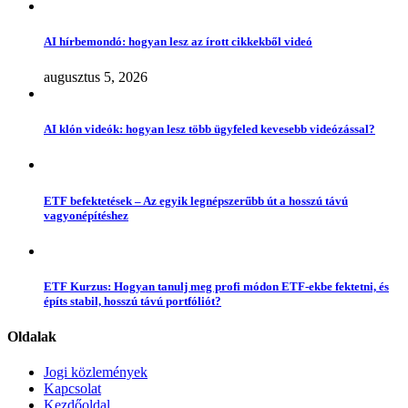
AI hírbemondó: hogyan lesz az írott cikkekből videó
augusztus 5, 2026
AI klón videók: hogyan lesz több ügyfeled kevesebb videózással?
ETF befektetések – Az egyik legnépszerűbb út a hosszú távú
vagyonépítéshez
ETF Kurzus: Hogyan tanulj meg profi módon ETF-ekbe fektetni, és
építs stabil, hosszú távú portfóliót?
Oldalak
Jogi közlemények
Kapcsolat
Kezdőoldal