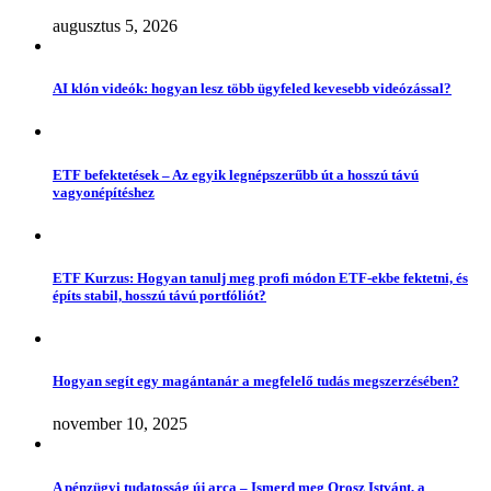
augusztus 5, 2026
AI klón videók: hogyan lesz több ügyfeled kevesebb videózással?
ETF befektetések – Az egyik legnépszerűbb út a hosszú távú
vagyonépítéshez
ETF Kurzus: Hogyan tanulj meg profi módon ETF-ekbe fektetni, és
építs stabil, hosszú távú portfóliót?
Hogyan segít egy magántanár a megfelelő tudás megszerzésében?
november 10, 2025
A pénzügyi tudatosság új arca – Ismerd meg Orosz Istvánt, a