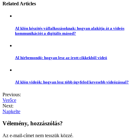
Related Articles
AI klón készítés vállalkozásoknak: hogyan alakítja át a videós
kommunikációt a digitális másod?
AI hírbemondó: hogyan lesz az írott cikkekből videó
AI klón videók: hogyan lesz több ügyfeled kevesebb videózással?
Previous:
Verőce
Next:
Napkelte
Vélemény, hozzászólás?
Az e-mail-címet nem tesszük közzé.