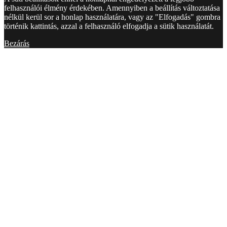
felhasználói élmény érdekében. Amennyiben a beállítás változtatása
nélkül kerül sor a honlap használatára, vagy az "Elfogadás" gombra
történik kattintás, azzal a felhasználó elfogadja a sütik használatát.
Bezárás