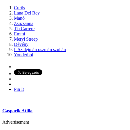
Curtis
Lana Del Rey
Manó
Zsuzsanna
Tia Carrere
Emmi
Meryl Streep
Dévény
I. Szulejmán oszmán szultán
Yonderboi
Pin It
Gasparik Attila
Advertisement