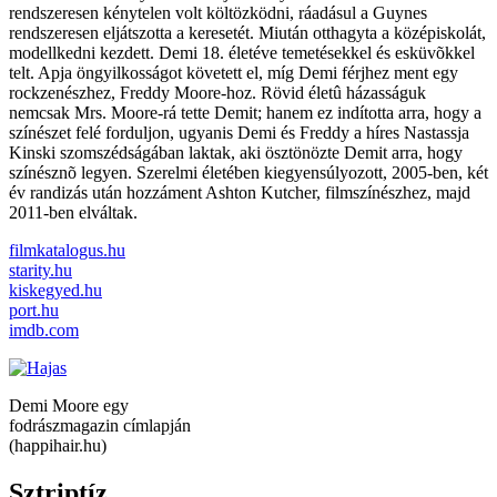
rendszeresen kénytelen volt költözködni, ráadásul a Guynes
rendszeresen eljátszotta a keresetét. Miután otthagyta a középiskolát,
modellkedni kezdett. Demi 18. életéve temetésekkel és esküvõkkel
telt. Apja öngyilkosságot követett el, míg Demi férjhez ment egy
rockzenészhez, Freddy Moore-hoz. Rövid életû házasságuk
nemcsak Mrs. Moore-rá tette Demit; hanem ez indította arra, hogy a
színészet felé forduljon, ugyanis Demi és Freddy a híres Nastassja
Kinski szomszédságában laktak, aki ösztönözte Demit arra, hogy
színésznõ legyen. Szerelmi életében kiegyensúlyozott, 2005-ben, két
év randizás után hozzáment Ashton Kutcher, filmszínészhez, majd
2011-ben elváltak.
filmkatalogus.hu
starity.hu
kiskegyed.hu
port.hu
imdb.com
Demi Moore egy
fodrászmagazin címlapján
(happihair.hu)
Sztriptíz