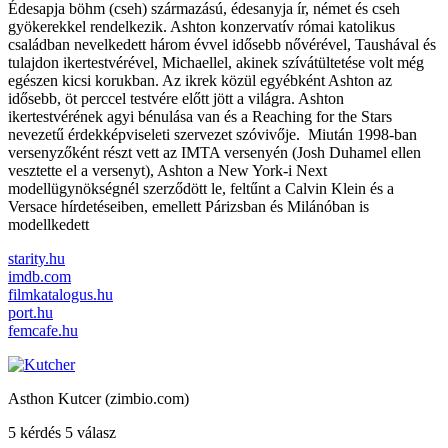
Édesapja böhm (cseh) származású, édesanyja ír, német és cseh
gyökerekkel rendelkezik. Ashton konzervatív római katolikus
családban nevelkedett három évvel idősebb nővérével, Taushával és
tulajdon ikertestvérével, Michaellel, akinek szívátültetése volt még
egészen kicsi korukban. Az ikrek közül egyébként Ashton az
idősebb, öt perccel testvére előtt jött a világra. Ashton
ikertestvérének agyi bénulása van és a Reaching for the Stars
nevezetű érdekképviseleti szervezet szóvivője. Miután 1998-ban
versenyzőként részt vett az IMTA versenyén (Josh Duhamel ellen
vesztette el a versenyt), Ashton a New York-i Next
modellügynökségnél szerződött le, feltűnt a Calvin Klein és a
Versace hírdetéseiben, emellett Párizsban és Milánóban is
modellkedett
starity.hu
imdb.com
filmkatalogus.hu
port.hu
femcafe.hu
Asthon Kutcer (zimbio.com)
5 kérdés 5 válasz