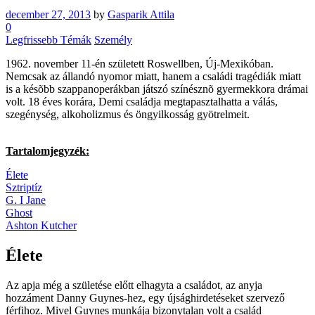
december 27, 2013
by
Gasparik Attila
0
Legfrissebb Témák
Személy
1962. november 11-én született Roswellben, Új-Mexikóban.
Nemcsak az állandó nyomor miatt, hanem a családi tragédiák miatt
is a késõbb szappanoperákban játszó színésznõ gyermekkora drámai
volt. 18 éves korára, Demi családja megtapasztalhatta a válás,
szegénység, alkoholizmus és öngyilkosság gyötrelmeit.
Tartalomjegyzék:
Élete
Sztriptíz
G. I Jane
Ghost
Ashton Kutcher
Élete
Az apja még a születése előtt elhagyta a családot, az anyja
hozzáment Danny Guynes-hez, egy újsághirdetéseket szervező
férfihoz. Mivel Guynes munkája bizonytalan volt a család