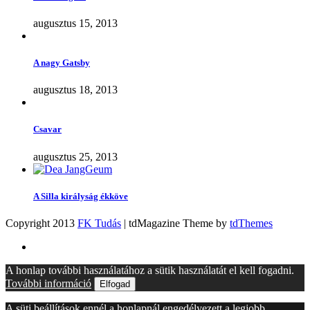
augusztus 15, 2013
A nagy Gatsby
augusztus 18, 2013
Csavar
augusztus 25, 2013
A Silla királyság ékköve
Copyright 2013
FK Tudás
| tdMagazine Theme by
tdThemes
A honlap további használatához a sütik használatát el kell fogadni.
További információ
Elfogad
A süti beállítások ennél a honlapnál engedélyezett a legjobb