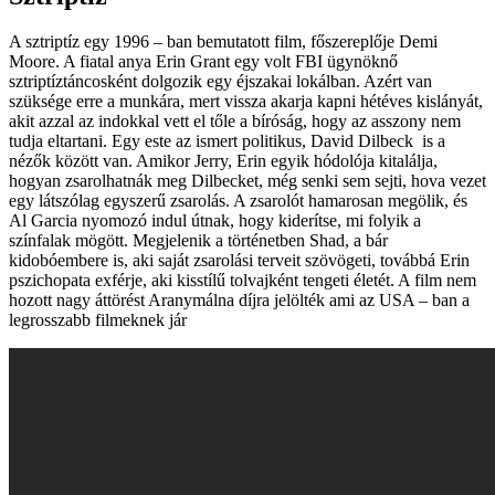
A sztriptíz egy 1996 – ban bemutatott film, főszereplője Demi
Moore. A fiatal anya Erin Grant egy volt FBI ügynöknő
sztriptíztáncosként dolgozik egy éjszakai lokálban. Azért van
szüksége erre a munkára, mert vissza akarja kapni hétéves kislányát,
akit azzal az indokkal vett el tőle a bíróság, hogy az asszony nem
tudja eltartani. Egy este az ismert politikus, David Dilbeck is a
nézők között van. Amikor Jerry, Erin egyik hódolója kitalálja,
hogyan zsarolhatnák meg Dilbecket, még senki sem sejti, hova vezet
egy látszólag egyszerű zsarolás. A zsarolót hamarosan megölik, és
Al Garcia nyomozó indul útnak, hogy kiderítse, mi folyik a
színfalak mögött. Megjelenik a történetben Shad, a bár
kidobóembere is, aki saját zsarolási terveit szövögeti, továbbá Erin
pszichopata exférje, aki kisstílű tolvajként tengeti életét. A film nem
hozott nagy áttörést Aranymálna díjra jelölték ami az USA – ban a
legrosszabb filmeknek jár