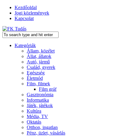
Kezdőoldal
Jogi közlemények
Kapcsolat
Kategóriák
Állam, közélet
Állat, állatok
Autó, jármű
Család, gyerek
Egészség
Életmód
Film, filmek
Film gráf
Gasztronómia
Informatika
Játék, játékok
Kultúra
Média, TV
Oktatás
Otthon, ingatlan
Pénz, üzlet, vásárlás