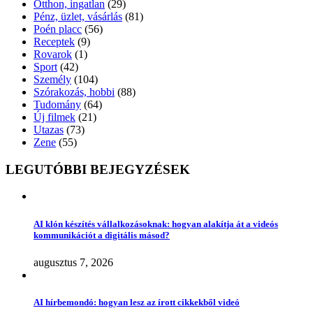
Otthon, ingatlan
(29)
Pénz, üzlet, vásárlás
(81)
Poén placc
(56)
Receptek
(9)
Rovarok
(1)
Sport
(42)
Személy
(104)
Szórakozás, hobbi
(88)
Tudomány
(64)
Új filmek
(21)
Utazas
(73)
Zene
(55)
LEGUTÓBBI BEJEGYZÉSEK
AI klón készítés vállalkozásoknak: hogyan alakítja át a videós
kommunikációt a digitális másod?
augusztus 7, 2026
AI hírbemondó: hogyan lesz az írott cikkekből videó