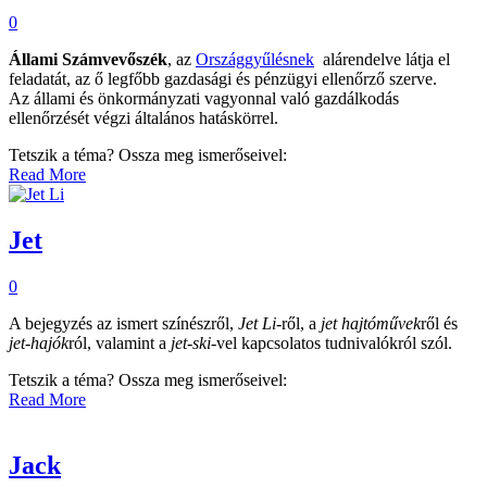
0
Állami Számvevőszék
, az
Országgyűlésnek
alárendelve látja el
feladatát, az ő legfőbb gazdasági és pénzügyi ellenőrző szerve.
Az állami és önkormányzati vagyonnal való gazdálkodás
ellenőrzését végzi általános hatáskörrel.
Tetszik a téma? Ossza meg ismerőseivel:
Read More
Jet
0
A bejegyzés az ismert színészről,
Jet Li
-ről, a
jet hajtóművek
ről és
jet-hajók
ról, valamint a
jet-ski
-vel kapcsolatos tudnivalókról szól.
Tetszik a téma? Ossza meg ismerőseivel:
Read More
Jack