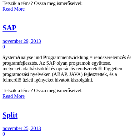
Tetszik a téma? Ossza meg ismerőseivel:
Read More
SAP
november 29, 2013
0
S
ystem
A
nalyse und
P
rogrammentwicklung = rendszerelemzés és
programfejlesztés. Az SAP olyan programok együttese,
melyeket adatbázisoktól és operációs rendszerektől független
programozási nyelveken (ABAP, JAVA) fejlesztettek, és a
felmerülő üzleti igényeket hivatott kiszolgálni.
Tetszik a téma? Ossza meg ismerőseivel:
Read More
Split
november 25, 2013
0