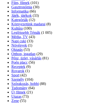
Film, filmek
(101)
Gasztronómia
(30)
Informatika
(66)
Játék, játékok
(33)
Kategóriák
(12)
Környezetünk madarai
(8)
Kultúra
(100)
Legfrissebb Témák
(1 005)
Média, TV
(43)
Napi cuki
(33)
Növények
(1)
Oktatás
(53)
Otthon, ingatlan
(29)
Pénz, üzlet, vásárlás
(81)
Poén placc
(56)
Receptek
(9)
Rovarok
(1)
Sport
(42)
Személy
(104)
Szórakozás, hobbi
(88)
Tudomány
(64)
Új filmek
(21)
Utazas
(73)
Zene
(55)