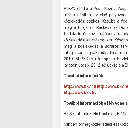
A BKV elődje a Pesti Közúti Vasp
utcáin kiépíteni az első pályavon
közlekedési eszköz. Később a foga
meg a forgalom Ráckeve és Duna
földalatti és az autóbuszjára
közlekedési lehetőségeket. Később ú
meg a közlekedés a Boráros tér-
integráltan fognak működni a metr
2010-től BKK-ra (Budapesti Közle
járatain utazik, 2012-től ügyfele a 
További információk:
http://www.bkv.hu
http://www.bkv.h
http://www.bkk.hu
További információk a Hév vonala
H5 Szentendrei, H6 Ráckevei, H7 Cse
Minden tömegközlekedési eszközön 