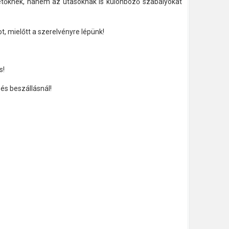
tőknek, hanem az utasoknak is különböző szabályokat
t, mielőtt a szerelvényre lépünk!
s!
 és beszállásnál!