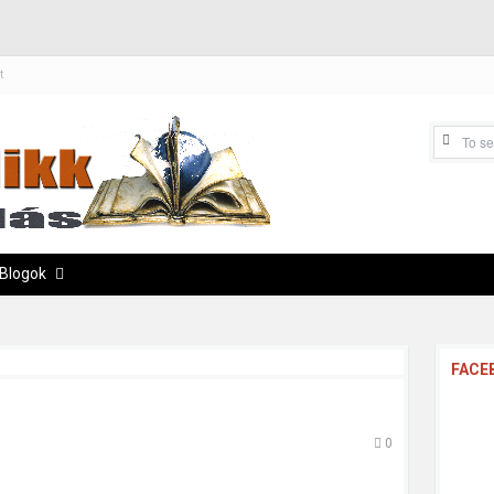
t
Blogok
FACE
a
0