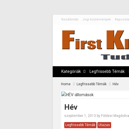
Kezdőoldal
Jogi közlemények
Kapcsola
Kategóriák
Legfrissebb Témák
Home
Legfrissebb Témák
Hév
Hév
szeptember 1, 2013
by
Földesi Magdoln
Legfrissebb Témák
Utazas