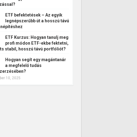
zással?
ETF befektetések – Az egyik
legnépszerűbb út a hosszú távú
népítéshez
ETF Kurzus: Hogyan tanulj meg
profi módon ETF-ekbe fektetni,
ts stabil, hosszú távú portfóliót?
Hogyan segít egy magántanár
a megfelelő tudás
zerzésében?
er 10, 2025