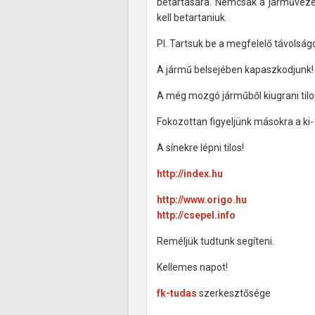
betartására. Nemcsak a járműveze
kell betartaniuk.
Pl. Tartsuk be a megfelelő távolságo
A jármű belsejében kapaszkodjunk!
A még mozgó járműből kiugrani tilo
Fokozottan figyeljünk másokra a ki-
A sínekre lépni tilos!
http://index.hu
http://www.origo.hu
http://csepel.info
Reméljük tudtunk segíteni.
Kellemes napot!
fk-tudas
szerkesztősége