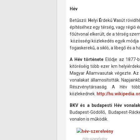
Hév
Betűszó:
H
elyi
É
rdekű
V
asút rövidít
építéséhez egy térség, vagy régió é
főútvonal elkerült, de a térség szem
közösségi közlekedés egyik módja a m
fogaskerekű, a sikló, a libegő és a h
A Hév története
Elődje az 1877-be
kitöréséig több ezer km helyiérde
Magyar Államvasutak végezte. Az 
vonalakat államosították. Napjaink
Részvénytársaság. A Hév több
közlekednek.
http://hu.wikipedia.o
BKV és a budapesti Hév vonala
Budapest-Gödöllő, Budapest-Ráck
vonalon is működik.
Hév-szerelvény