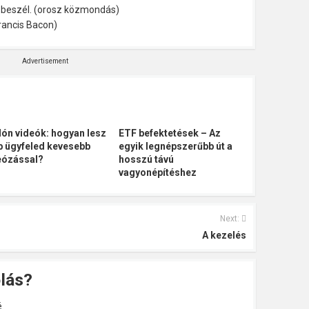
t beszél. (orosz közmondás)
Francis Bacon)
Advertisement
klón videók: hogyan lesz
ETF befektetések – Az
b ügyfeled kevesebb
egyik legnépszerűbb út a
eózással?
hosszú távú
vagyonépítéshez
Next:
A kezelés
lás?
.