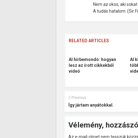
Nem az okos, aki soka
A tudás hatalom. (Sir 
RELATED ARTICLES
AI hírbemondó: hogyan
AI 
lesz az írott cikkekből
töb
videó
vid
Previous:
Így jártam anyátokkal.
Vélemény, hozzászó
Az e-mail-címet nem tesszük közzé