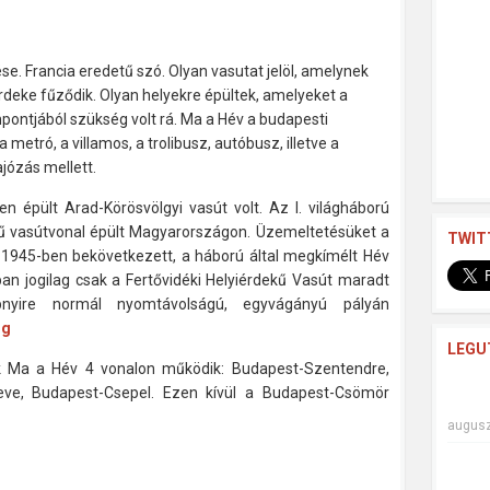
ése. Francia eredetű szó. Olyan vasutat jelöl, amelynek
rdeke fűződik. Olyan helyekre épültek, amelyeket a
pontjából szükség volt rá.
Ma a Hév a budapesti
etró, a villamos, a trolibusz, autóbusz, illetve a
ajózás mellett.
n épült Arad-Körösvölgyi vasút volt. Az I. világháború
kű vasútvonal épült Magyarországon. Üzemeltetésüket a
TWIT
1945-ben bekövetkezett, a háború által megkímélt Hév
ban jogilag csak a Fertővidéki Helyiérdekű Vasút maradt
nyire normál nyomtávolságú, egyvágányú pályán
rg
LEGU
k
Ma a Hév 4 vonalon működik: Budapest-Szentendre,
eve, Budapest-Csepel. Ezen kívül a Budapest-Csömör
augusz