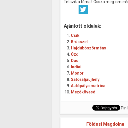
Tetszik a téma? Ossza meg ismerős
Ajánlott oldalak:
Csík
Brüsszel
Hajdúböszörmény
Ózd
Dad
Indiai
Monor
Sátoraljaújhely
Autópálya matrica
Mezőkövesd
Pin 
Földesi Magdolna