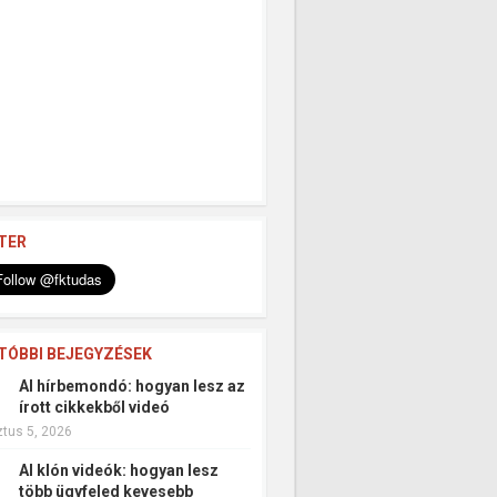
TER
TÓBBI BEJEGYZÉSEK
AI hírbemondó: hogyan lesz az
írott cikkekből videó
tus 5, 2026
AI klón videók: hogyan lesz
több ügyfeled kevesebb