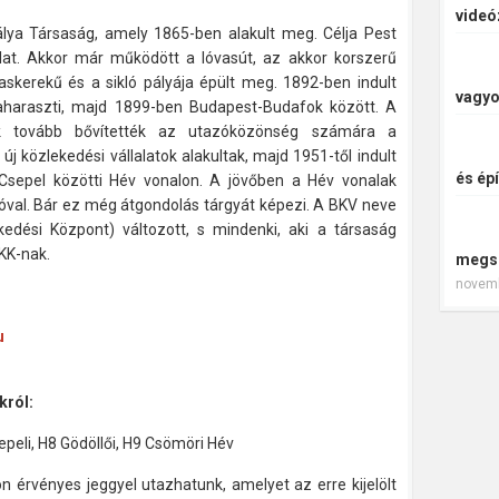
videó
álya Társaság, amely 1865-ben alakult meg. Célja Pest
alat. Akkor már működött a lóvasút, az akkor korszerű
skerekű és a sikló pályája épült meg. 1892-ben indult
vagyo
haraszti, majd 1899-ben Budapest-Budafok között. A
tok tovább bővítették az utazóközönség számára a
j közlekedési vállalatok alakultak, majd 1951-től indult
és épí
Csepel közötti Hév vonalon. A jövőben a Hév vonalak
óval. Bár ez még átgondolás tárgyát képezi. A BKV neve
kedési Központ) változott, s mindenki, aki a társaság
BKK-nak.
megs
novemb
u
król:
peli, H8 Gödöllői, H9 Csömöri Hév
érvényes jeggyel utazhatunk, amelyet az erre kijelölt