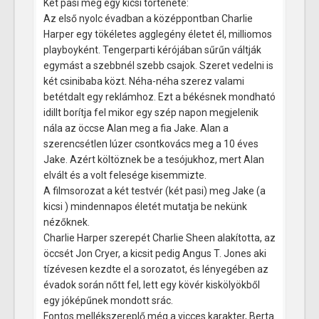
Két pasi meg egy kicsi története:
Az első nyolc évadban a középpontban Charlie
Harper egy tökéletes agglegény életet él, milliomos
playboyként. Tengerparti kérójában sűrűn váltják
egymást a szebbnél szebb csajok. Szeret vedelni is
két csinibaba közt. Néha-néha szerez valami
betétdalt egy reklámhoz. Ezt a békésnek mondható
idillt borítja fel mikor egy szép napon megjelenik
nála az öccse Alan meg a fia Jake. Alan a
szerencsétlen lúzer csontkovács meg a 10 éves
Jake. Azért költöznek be a tesójukhoz, mert Alan
elvált és a volt felesége kisemmizte.
A filmsorozat a két testvér (két pasi) meg Jake (a
kicsi ) mindennapos életét mutatja be nekünk
nézőknek.
Charlie Harper szerepét Charlie Sheen alakította, az
öccsét Jon Cryer, a kicsit pedig Angus T. Jones aki
tízévesen kezdte el a sorozatot, és lényegében az
évadok során nőtt fel, lett egy kövér kiskölyökből
egy jóképűnek mondott srác.
Fontos mellékszereplő még a vicces karakter, Berta