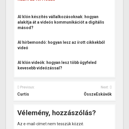
AI klón készítés vállalkozásoknak: hogyan
alakítja át a videós kommunikációt a digitális
másod?
AI hírbemondó: hogyan lesz az írott cikkekből
videó
AI klón videók: hogyan lesz több ügyfeled
kevesebb videózással?
Previous:
Next:
Curtis
ÖsszeEsküvők
Vélemény, hozzászólás?
Az e-mail-címet nem tesszük közzé.