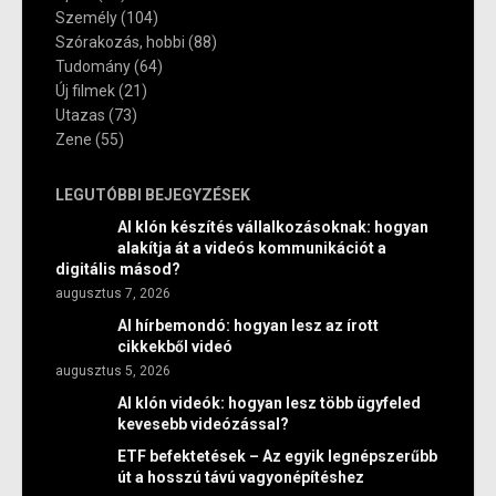
Személy
(104)
Szórakozás, hobbi
(88)
Tudomány
(64)
Új filmek
(21)
Utazas
(73)
Zene
(55)
LEGUTÓBBI BEJEGYZÉSEK
AI klón készítés vállalkozásoknak: hogyan
alakítja át a videós kommunikációt a
digitális másod?
augusztus 7, 2026
AI hírbemondó: hogyan lesz az írott
cikkekből videó
augusztus 5, 2026
AI klón videók: hogyan lesz több ügyfeled
kevesebb videózással?
ETF befektetések – Az egyik legnépszerűbb
út a hosszú távú vagyonépítéshez