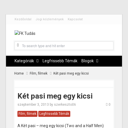
Kezdőoldal
Jogi közlemények
Kapcsolat
Kategóriák
Legfrissebb Témák
Blogok
Home
Film, filmek
Két pasi meg egy kicsi
Két pasi meg egy kicsi
szeptember 3, 2013
by
szerkeszto06
0
Film, filmek
Legfrissebb Témák
A Két pasi – meg egy kicsi (Two and a Half Men)