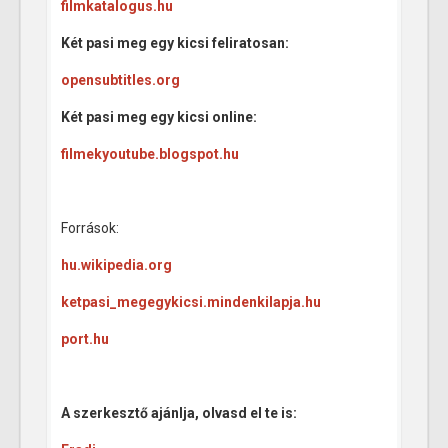
filmkatalogus.hu
Két pasi meg egy kicsi feliratosan:
opensubtitles.org
Két pasi meg egy kicsi online:
filmekyoutube.blogspot.hu
Források:
hu.wikipedia.org
ketpasi_megegykicsi.mindenkilapja.hu
port.hu
A szerkesztő ajánlja, olvasd el te is: