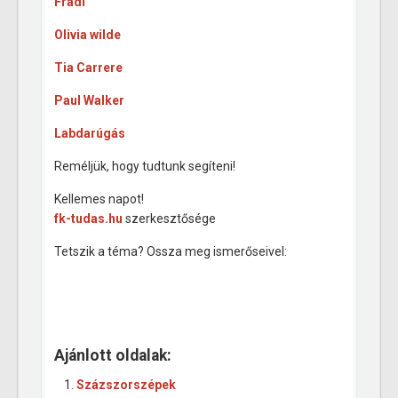
Fradi
Olivia wilde
Tia Carrere
Paul Walker
Labdarúgás
Reméljük, hogy tudtunk segíteni!
Kellemes napot!
fk-tudas.hu
szerkesztősége
Tetszik a téma? Ossza meg ismerőseivel:
Ajánlott oldalak:
Százszorszépek