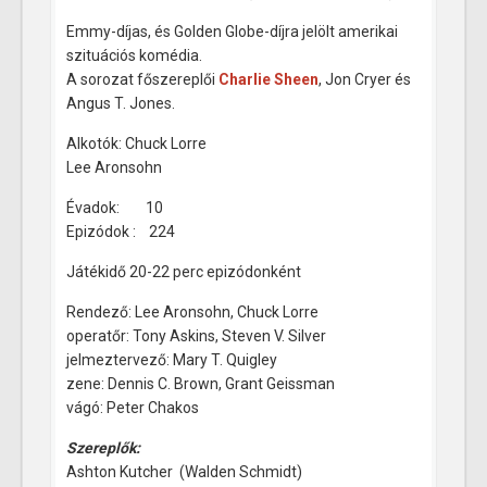
Emmy-díjas, és Golden Globe-díjra jelölt amerikai
szituációs komédia.
A sorozat főszereplői
Charlie Sheen
, Jon Cryer és
Angus T. Jones.
Alkotók: Chuck Lorre
Lee Aronsohn
Évadok: 10
Epizódok : 224
Játékidő 20-22 perc epizódonként
Rendező: Lee Aronsohn, Chuck Lorre
operatőr: Tony Askins, Steven V. Silver
jelmeztervező: Mary T. Quigley
zene: Dennis C. Brown, Grant Geissman
vágó: Peter Chakos
Szereplők:
Ashton Kutcher (Walden Schmidt)