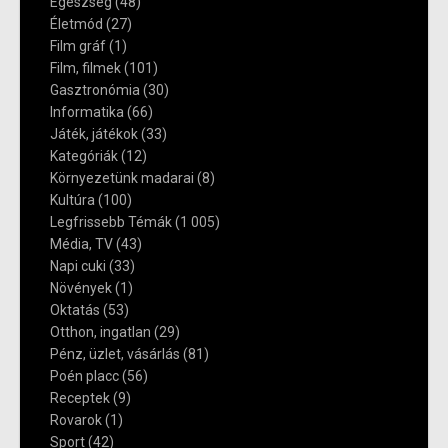
Egészség
(48)
Életmód
(27)
Film gráf
(1)
Film, filmek
(101)
Gasztronómia
(30)
Informatika
(66)
Játék, játékok
(33)
Kategóriák
(12)
Környezetünk madarai
(8)
Kultúra
(100)
Legfrissebb Témák
(1 005)
Média, TV
(43)
Napi cuki
(33)
Növények
(1)
Oktatás
(53)
Otthon, ingatlan
(29)
Pénz, üzlet, vásárlás
(81)
Poén placc
(56)
Receptek
(9)
Rovarok
(1)
Sport
(42)