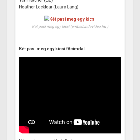
Teri Hatcher (Liz)
Heather Locklear (Laura Lang)
Két pasi meg egy kicsi (embed.indavideo.hu )
Két pasi meg egy kicsi főcímdal