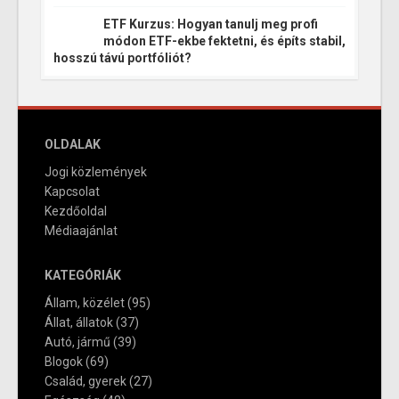
ETF Kurzus: Hogyan tanulj meg profi
módon ETF-ekbe fektetni, és építs stabil,
hosszú távú portfóliót?
OLDALAK
Jogi közlemények
Kapcsolat
Kezdőoldal
Médiaajánlat
KATEGÓRIÁK
Állam, közélet
(95)
Állat, állatok
(37)
Autó, jármű
(39)
Blogok
(69)
Család, gyerek
(27)