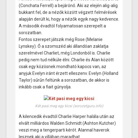
(Conchata Ferrell) a bejárónő. Aki az elején alig-alig
bukkant fel, de a nézők között végzett felmérések
alapján derült ki, hogy a nézők egyik nagy kedvence.
A második évadtól folyamatosan szerepelt a
sorozatban.
Fontos szerepet játszik még Rose (Melanie
Lynskey). Ő a szomszéd aki állandóan zaklatja
szerelmével Charliet, még Londonból is. Charlie
pedig nem tud nélküle élni. Charlie és Alan között
csak egy közösnek mondható kapocs van, az
anyjuk Evelyn iránt érzett elleszenv. Evelyn (Holland
Taylor) sűrűn feltünik a sorozatban, de akkor is
inkább csak a fiait gúnyolja.
Két pasi meg egy kicsi (sorozatguru.info)
A kilencedik évadtól Charlie Harper halála után az
elvált milliárdos Walden Schmidt (Ashton Kutcher)
veszi meg a tengerparti kérót. Alannal haverok
lesznek aki a villában maradhat.