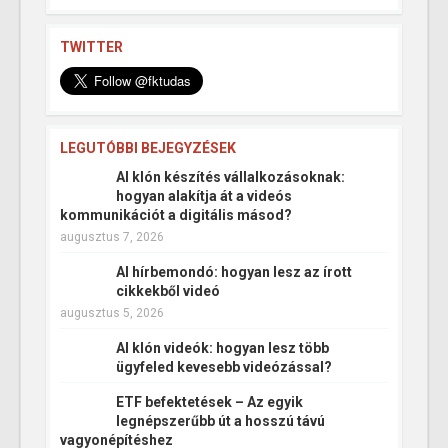
TWITTER
LEGUTÓBBI BEJEGYZÉSEK
AI klón készítés vállalkozásoknak:
hogyan alakítja át a videós
kommunikációt a digitális másod?
augusztus 7, 2026
AI hírbemondó: hogyan lesz az írott
cikkekből videó
augusztus 5, 2026
AI klón videók: hogyan lesz több
ügyfeled kevesebb videózással?
ETF befektetések – Az egyik
legnépszerűbb út a hosszú távú
vagyonépítéshez