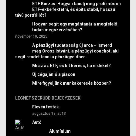
ETF Kurzus: Hogyan tanulj meg profi módon
ETF-ekbe fektetni, és építs stabil, hosszú
távú portfóliót?
Hogyan segít egy magántanár a megfelelő
tudás megszerzésében?
november 10, 2025
A pénzügyi tudatosság új arca – Ismerd
meg Orosz Istvánt, a pénzügyi coachot, aki
segít rendet tenni a pénzügyeidben
Mi az az ETF, és kit keress, ha érdekel?
Új cégajánló a piacon
Mire figyeljünk munkakeresés közben?
LEGNÉPSZERŰBB BEJEGYZÉSEK
Eleven testek
augusztus 18, 2013
Autó
Alumínium