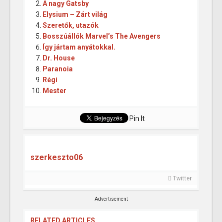
A nagy Gatsby
Elysium – Zárt világ
Szeretők, utazók
Bosszúállók Marvel’s The Avengers
Így jártam anyátokkal.
Dr. House
Paranoia
Régi
Mester
Pin It
szerkeszto06
Twitter
Advertisement
RELATED ARTICLES