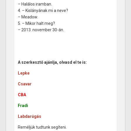
– Halálos iramban.
4. – Kislányának mi a neve?
– Meadow.
5. – Mikor halt meg?
– 2013. november 30-án.
A szerkesztő ajánlja, olvasd el te is:
Lepke
Csavar
CBA
Fradi
Labdarúgás
Reméljük tudtunk segíteni.