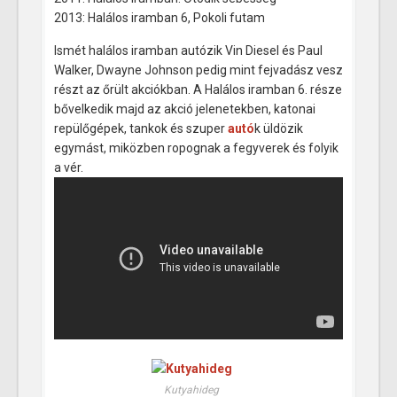
2013: Halálos iramban 6, Pokoli futam
Ismét halálos iramban autózik Vin Diesel és Paul
Walker, Dwayne Johnson pedig mint fejvadász vesz
részt az őrült akciókban. A Halálos iramban 6. része
bővelkedik majd az akció jelenetekben, katonai
repülőgépek, tankok és szuper
autó
k üldözik
egymást, miközben ropognak a fegyverek és folyik
a vér.
Kutyahideg