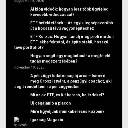
augusztus 5, 2026
AI klón videók: hogyan lesz több ügyfeled
kevesebb videózással?
ETF befektetések – Az egyik legnépszerűbb
út a hosszú távú vagyonépítéshez
ETF Kurzus: Hogyan tanulj meg profi módon
ETF-ekbe fektetni, és építs stabil, hosszú
távú portfóliót?
Hogyan segít egy magántanár a megfelelő
tudás megszerzésében?
november 10, 2025
A pénzügyi tudatosság új arca – Ismerd
meg Orosz Istvánt, a pénzügyi coachot, aki
segít rendet tenni a pénzügyeidben
Mi az az ETF, és kit keress, ha érdekel?
Új cégajánló a piacon
Mire figyeljünk munkakeresés közben?
Igazság Magazin