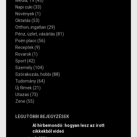
Média, TV
(43)
Napi cuki
(33)
Növények
(1)
Oktatás
(53)
Otthon, ingatlan
(29)
Pénz, üzlet, vásárlás
(81)
Poén placc
(56)
Receptek
(9)
Rovarok
(1)
Sport
(42)
Személy
(104)
Szórakozás, hobbi
(88)
Tudomány
(64)
Új filmek
(21)
Utazas
(73)
Zene
(55)
LEGUTÓBBI BEJEGYZÉSEK
AI hírbemondó: hogyan lesz az írott
cikkekből videó