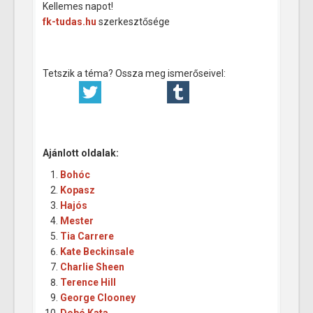
Kellemes napot!
fk-tudas.hu
szerkesztősége
Tetszik a téma? Ossza meg ismerőseivel:
Ajánlott oldalak:
Bohóc
Kopasz
Hajós
Mester
Tia Carrere
Kate Beckinsale
Charlie Sheen
Terence Hill
George Clooney
Dobó Kata