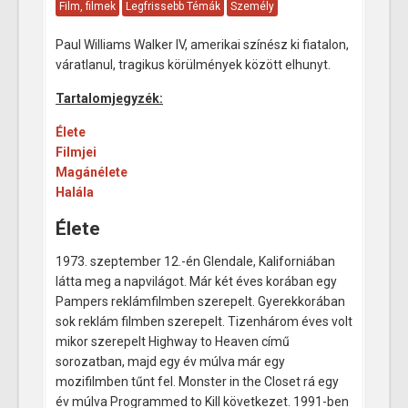
Film, filmek
Legfrissebb Témák
Személy
Paul Williams Walker IV, amerikai színész ki fiatalon,
váratlanul, tragikus körülmények között elhunyt.
Tartalomjegyzék:
Élete
Filmjei
Magánélete
Halála
Élete
1973. szeptember 12.-én Glendale, Kaliforniában
látta meg a napvilágot. Már két éves korában egy
Pampers reklámfilmben szerepelt. Gyerekkorában
sok reklám filmben szerepelt. Tizenhárom éves volt
mikor szerepelt Highway to Heaven című
sorozatban, majd egy év múlva már egy
mozifilmben tűnt fel. Monster in the Closet rá egy
év múlva Programmed to Kill következet. 1991-ben