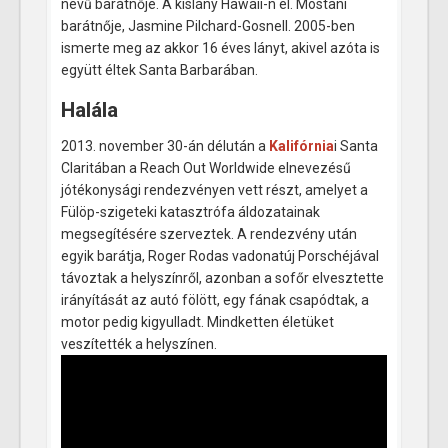
nevű barátnője. A kislány Hawaii-n él. Mostani
barátnője, Jasmine Pilchard-Gosnell. 2005-ben
ismerte meg az akkor 16 éves lányt, akivel azóta is
együtt éltek Santa Barbarában.
Halála
2013. november 30-án délután a
Kalifórnia
i Santa
Claritában a Reach Out Worldwide elnevezésű
jótékonysági rendezvényen vett részt, amelyet a
Fülöp-szigeteki katasztrófa áldozatainak
megsegítésére szerveztek. A rendezvény után
egyik barátja, Roger Rodas vadonatúj Porschéjával
távoztak a helyszínről, azonban a sofőr elvesztette
irányítását az autó fölött, egy fának csapódtak, a
motor pedig kigyulladt. Mindketten életüket
veszítették a helyszínen.