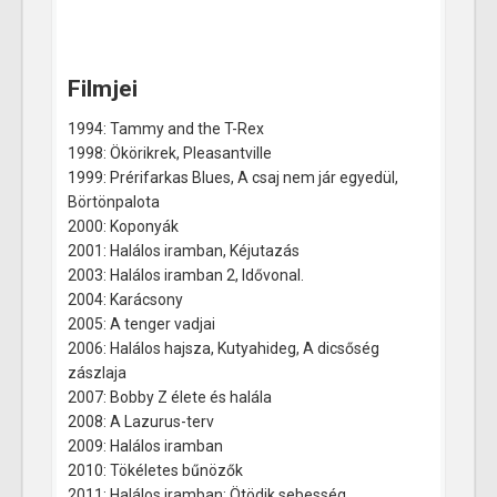
Filmjei
1994: Tammy and the T-Rex
1998: Ökörikrek, Pleasantville
1999: Prérifarkas Blues, A csaj nem jár egyedül,
Börtönpalota
2000: Koponyák
2001: Halálos iramban, Kéjutazás
2003: Halálos iramban 2, Idővonal.
2004: Karácsony
2005: A tenger vadjai
2006: Halálos hajsza, Kutyahideg, A dicsőség
zászlaja
2007: Bobby Z élete és halála
2008: A Lazurus-terv
2009: Halálos iramban
2010: Tökéletes bűnözők
2011: Halálos iramban: Ötödik sebesség