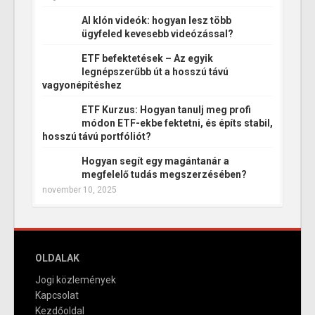
AI klón videók: hogyan lesz több
ügyfeled kevesebb videózással?
ETF befektetések – Az egyik
legnépszerűbb út a hosszú távú
vagyonépítéshez
ETF Kurzus: Hogyan tanulj meg profi
módon ETF-ekbe fektetni, és építs stabil,
hosszú távú portfóliót?
Hogyan segít egy magántanár a
megfelelő tudás megszerzésében?
november 10, 2025
OLDALAK
Jogi közlemények
Kapcsolat
Kezdőoldal