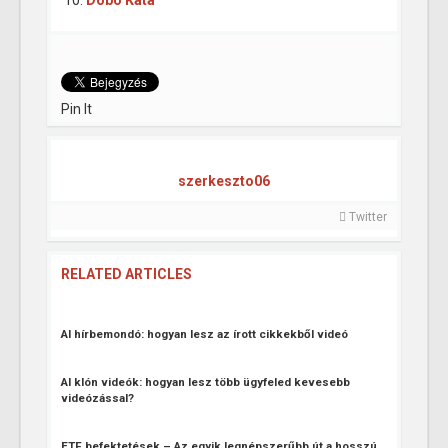
Pin It
szerkeszto06
Twitter
RELATED ARTICLES
AI hírbemondó: hogyan lesz az írott cikkekből videó
AI klón videók: hogyan lesz több ügyfeled kevesebb
videózással?
ETF befektetések – Az egyik legnépszerűbb út a hosszú