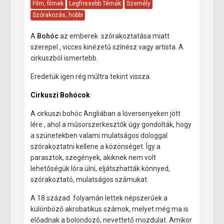
Film, filmek
Legfrissebb Témák
Személy
Szórakozás, hobbi
A
Bohóc
az emberek szórakoztatása miatt
szerepel , vicces kinézetű színész vagy artista. A
cirkuszból ismertebb.
Eredetük igen rég múltra tekint vissza.
Cirkuszi Bohócok
A cirkuszi bohóc Angliában a lóversenyeken jött
lére , ahol a műsorszerkesztők úgy gondolták, hogy
a szünetekben valami mulatságos dologgal
szórakoztatni kellene a közönséget. Így a
parasztok, szegények, akiknek nem volt
lehetőségük lóra ülni, eljátszhatták könnyed,
szórakoztató, mulatságos számukat.
A 18.század folyamán lettek népszerűek a
különböző akrobatikus számok, melyet még ma is
előadnak a bolondozó, nevettető mozdulat. Amikor