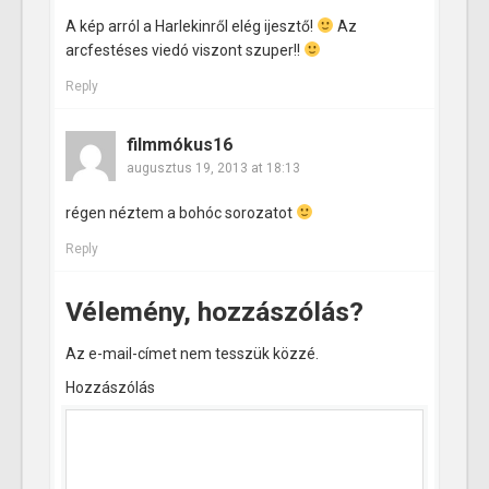
A kép arról a Harlekinről elég ijesztő!
Az
arcfestéses viedó viszont szuper!!
Reply
filmmókus16
augusztus 19, 2013 at 18:13
régen néztem a bohóc sorozatot
Reply
Vélemény, hozzászólás?
Az e-mail-címet nem tesszük közzé.
Hozzászólás