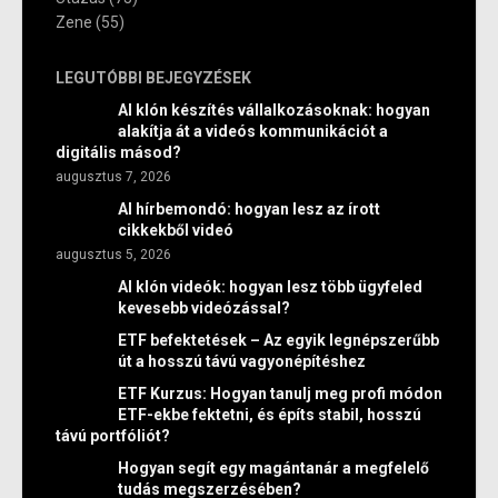
Zene
(55)
LEGUTÓBBI BEJEGYZÉSEK
AI klón készítés vállalkozásoknak: hogyan
alakítja át a videós kommunikációt a
digitális másod?
augusztus 7, 2026
AI hírbemondó: hogyan lesz az írott
cikkekből videó
augusztus 5, 2026
AI klón videók: hogyan lesz több ügyfeled
kevesebb videózással?
ETF befektetések – Az egyik legnépszerűbb
út a hosszú távú vagyonépítéshez
ETF Kurzus: Hogyan tanulj meg profi módon
ETF-ekbe fektetni, és építs stabil, hosszú
távú portfóliót?
Hogyan segít egy magántanár a megfelelő
tudás megszerzésében?