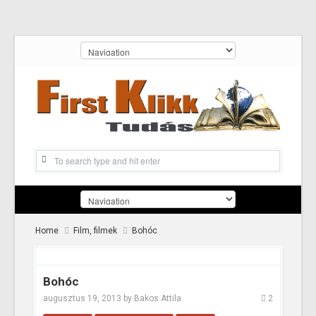
Home
Film, filmek
Bohóc
Bohóc
augusztus 19, 2013
by
Bakos Attila
2