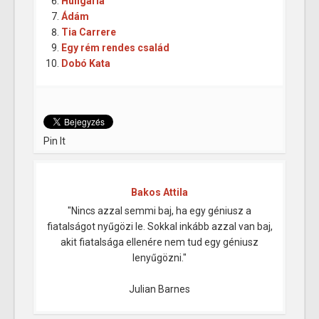
Hungária
Ádám
Tia Carrere
Egy rém rendes család
Dobó Kata
Pin It
Bakos Attila
"Nincs azzal semmi baj, ha egy géniusz a
fiatalságot nyűgözi le. Sokkal inkább azzal van baj,
akit fiatalsága ellenére nem tud egy géniusz
lenyűgözni."
Julian Barnes