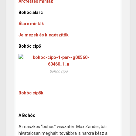
Arcfestés minták
Bohóc álarc
Álarc minták
Jelmezek és kiegészítők
Bohóc cipő
Bohóc cipő
Bohóc cipők
A Bohóc
A maszkos “bohóc” visszatér: Max Zander, bár
hivatalosan meghalt, továbbra is harcra kész a