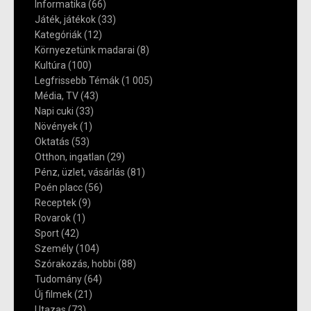
Informatika
(66)
Játék, játékok
(33)
Kategóriák
(12)
Környezetünk madarai
(8)
Kultúra
(100)
Legfrissebb Témák
(1 005)
Média, TV
(43)
Napi cuki
(33)
Növények
(1)
Oktatás
(53)
Otthon, ingatlan
(29)
Pénz, üzlet, vásárlás
(81)
Poén placc
(56)
Receptek
(9)
Rovarok
(1)
Sport
(42)
Személy
(104)
Szórakozás, hobbi
(88)
Tudomány
(64)
Új filmek
(21)
Utazas
(73)