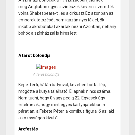
A színházi bohócok a 19.században jelentek
meg.Angliában egyes színészek keverni szerették
volna Shakespeare-t , és a cirkuszt.Ez azonban az
emberek tetszését nem igazán nyerték el, ők
inkább akrobatákat akartak nézni.Azonban, néhány
bohóc a színházzal is híres lett.
A
tarot
bolondj
a
A tarot bolondja
Képe: férfi, hátán batyuval, kezében bottal lép,
mögötte a kutya található. E lapnak nincs száma.
Nem tudni, hogy 0 vagy pedig 22. Egyesek úgy
értelmezik, hogy mint egyes kártyajátékban a
páratlan, a Fekete Péter, a komikus figura, ő az, aki
a közösségen kívül él.
Arcfestés