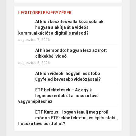
LEGUTÓBBI BEJEGYZÉSEK
AI klón készítés vállalkozásoknak:
hogyan alakítja át a videós
kommunikációt a digitális másod?
augusztus 7, 2026
AI hírbemondó: hogyan lesz az írott
cikkekből videó
augusztus 5, 2026
AI klón videók: hogyan lesz több
ügyfeled kevesebb videózással?
ETF befektetések – Az egyik
legnépszerűbb út a hosszú távú
vagyonépítéshez
ETF Kurzus: Hogyan tanulj meg profi
módon ETF-ekbe fektetni, és építs stabil,
hosszú távú portfóliót?