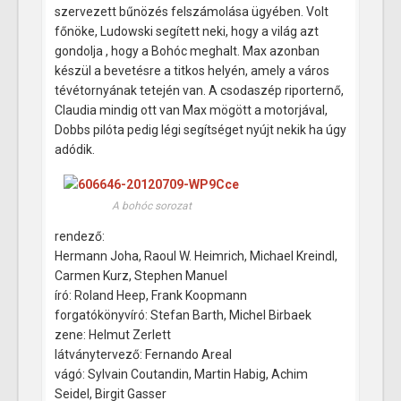
szervezett bűnözés felszámolása ügyében. Volt
főnöke, Ludowski segített neki, hogy a világ azt
gondolja , hogy a Bohóc meghalt. Max azonban
készül a bevetésre a titkos helyén, amely a város
tévétornyának tetején van. A csodaszép riporternő,
Claudia mindig ott van Max mögött a motorjával,
Dobbs pilóta pedig légi segítséget nyújt nekik ha úgy
adódik.
A bohóc sorozat
rendező:
Hermann Joha, Raoul W. Heimrich, Michael Kreindl,
Carmen Kurz, Stephen Manuel
író: Roland Heep, Frank Koopmann
forgatókönyvíró: Stefan Barth, Michel Birbaek
zene: Helmut Zerlett
látványtervező: Fernando Areal
vágó: Sylvain Coutandin, Martin Habig, Achim
Seidel, Birgit Gasser