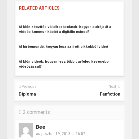
RELATED ARTICLES
AI klón készítés vállalkozásoknak: hogyan alakítja át a
videós kommunikációt a digitális másod?
AI hírbemondó: hogyan lesz az írott cikkekből videó
AI klón videók: hogyan lesz több ügyfeled kevesebb
videózással?
Previous:
Next:
Diploma
Fanfiction
2 comments
Bee
augusztus 19, 2013 at 16:57