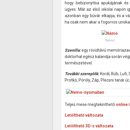
hogy bebizonyítsa apukájának és i
ügyes. Már az első iskolai napon igy
azonban egy búvár elkapja, és a vá
ha csak nem akar a fogorvos unoka
Némó
Szenilla:
egy rövidtávú memóriazavaro
doktorhal egész kalandja során végi
természetével.
További szereplők
:
Korál, Búb, Lufi,
Protkó, Pöröly, Záp, Plecsni tanár úr
Teljes mese megtekinthető
online i
Letölthető változata
Letölthető 3D-s változata