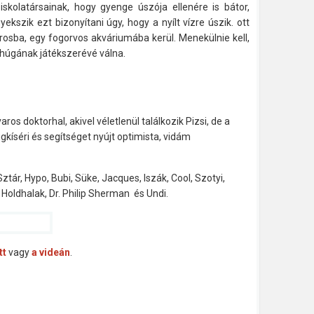
skolatársainak, hogy gyenge úszója ellenére is bátor,
ekszik ezt bizonyítani úgy, hogy a nyílt vízre úszik. ott
rosba, egy fogorvos akváriumába kerül. Menekülnie kell,
húgának játékszerévé válna.
s doktorhal, akivel véletlenül találkozik Pizsi, de a
gkíséri és segítséget nyújt optimista, vidám
 Sztár, Hypo, Bubi, Süke, Jacques, Iszák, Cool, Szotyi,
, Holdhalak, Dr. Philip Sherman és Undi.
tt
vagy
a videán
.