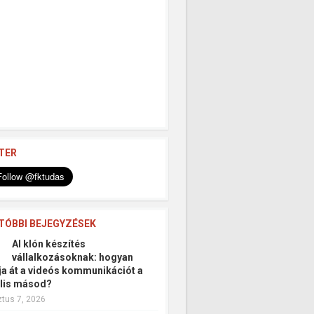
TER
TÓBBI BEJEGYZÉSEK
AI klón készítés
vállalkozásoknak: hogyan
tja át a videós kommunikációt a
ális másod?
tus 7, 2026