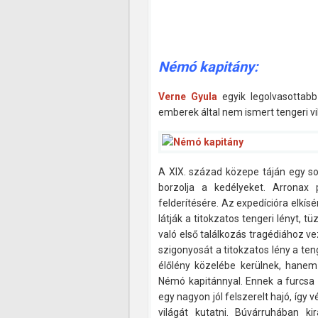
Némó kapitány:
Verne Gyula
egyik legolvasottab
emberek által nem ismert tengeri vi
A XIX. század közepe táján egy so
borzolja a kedélyeket. Arronax 
felderítésére. Az expedícióra elkísé
látják a titokzatos tengeri lényt, tü
való első találkozás tragédiához ve
szigonyosát a titokzatos lény a te
élőlény közelébe kerülnek, hanem 
Némó kapitánnyal. Ennek a furcsa 
egy nagyon jól felszerelt hajó, íg
világát kutatni. Búvárruhában ki