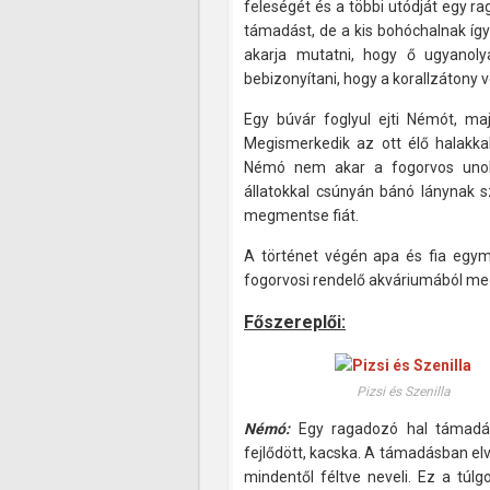
feleségét és a többi utódját egy ra
támadást, de a kis bohóchalnak így
akarja mutatni, hogy ő ugyanoly
bebizonyítani, hogy a korallzátony v
Egy búvár foglyul ejti Némót, ma
Megismerkedik az ott élő halakka
Némó nem akar a fogorvos unoka
állatokkal csúnyán bánó lánynak sz
megmentse fiát.
A történet végén apa és fia egymás
fogorvosi rendelő akváriumából me
Főszereplői:
Pizsi és Szenilla
Némó:
Egy ragadozó hal támadása
fejlődött, kacska. A támadásban elve
mindentől féltve neveli. Ez a túl