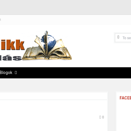
t
Blogok
FACE
0