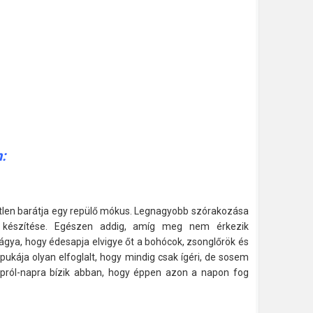
:
etlen barátja egy repülő mókus. Legnagyobb szórakozása
k készítése. Egészen addig, amíg meg nem érkezik
vágya, hogy édesapja elvigye őt a bohócok, zsonglőrök és
apukája olyan elfoglalt, hogy mindig csak ígéri, de sosem
 Napról-napra bízik abban, hogy éppen azon a napon fog