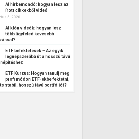
AI hírbemondó: hogyan lesz az
írott cikkekből videó
tus 5, 2026
AI klón videók: hogyan lesz
több ügyfeled kevesebb
zással?
ETF befektetések – Az egyik
legnépszerűbb út a hosszú távú
népítéshez
ETF Kurzus: Hogyan tanulj meg
profi módon ETF-ekbe fektetni,
ts stabil, hosszú távú portfóliót?