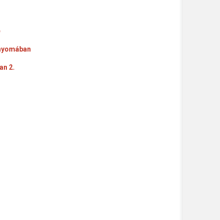
e
 nyomában
an 2.