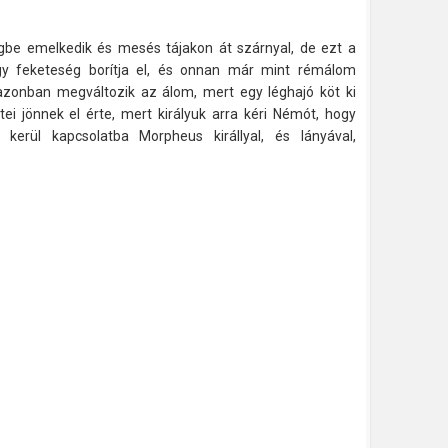
gbe emelkedik és mesés tájakon át szárnyal, de ezt a
y feketeség borítja el, és onnan már mint rémálom
e azonban megváltozik az álom, mert egy léghajó köt ki
ei jönnek el érte, mert királyuk arra kéri Némót, hogy
 kerül kapcsolatba Morpheus királlyal, és lányával,