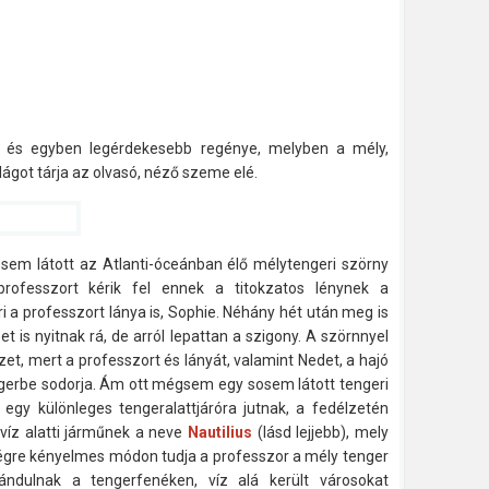
b és egyben legérdekesebb regénye, melyben a mély,
lágot tárja az olvasó, néző szeme elé.
sem látott az Atlanti-óceánban élő
mélytengeri szörny
professzort kérik fel ennek a titokzatos lénynek a
ri a professzort lánya is, Sophie. Néhány hét után meg is
zet is nyitnak rá, de arról lepattan a szigony. A szörnnyel
zet, mert a professzort és lányát, valamint Nedet, a hajó
ngerbe sodorja. Ám ott mégsem egy sosem látott tengeri
egy különleges tengeralattjáróra jutnak, a fedélzetén
víz alatti járműnek a neve
Nautilius
(lásd lejjebb), mely
y végre kényelmes módon tudja a professzor a mély tenger
rándulnak a tengerfenéken, víz alá került városokat