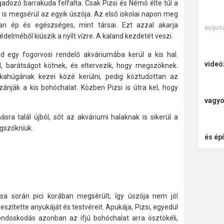
gadozó barrakuda felfalta. Csak Pizsi és Némó élte túl a
 is megsérül az egyik úszója. Az első iskolai napon meg
an ép és egészséges, mint társai. Ezt azzal akarja
augusz
édelméből kiúszik a nyílt vízre. A kaland kezdetét veszi.
jd egy fogorvosi rendelő akváriumába kerül a kis hal.
videó
l, barátságot kötnek, és eltervezik, hogy megszöknek.
húgának kezei közé kerülni, pedig köztudottan az
ánják a kis bohóchalat. Közben Pizsi is útra kel, hogy
vagyo
ra talál újból, sőt az akváriumi halaknak is sikerül a
gszökniük.
és épí
 során pici korában megsérült, így úszója nem jól
szítette anyukáját és testvéreit. Apukája, Pizsi, egyedül
gondoskodás azonban az ifjú bohóchalat arra ösztökéli,