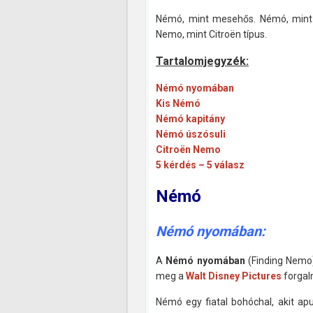
Némó, mint mesehős. Némó, mint a
Nemo, mint Citroën típus.
Tartalomjegyzék:
Némó nyomában
Kis Némó
Némó kapitány
Némó úszósuli
Citroën Nemo
5 kérdés – 5 válasz
Némó
Némó nyomában:
A
Némó nyomában
(Finding Nemo)
meg a
Walt Disney Pictures
forgal
Némó egy fiatal bohóchal, akit ap