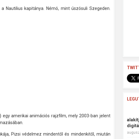
 Nautilius kapitánya. Némó, mint úszósuli Szegeden.
TWIT
LEGU
 egy amerikai animációs rajzfilm, mely 2003-ban jelent
alakí
mazásában.
digit
augusz
ukája, Pizsi védelmez mindentől és mindenkitől, miután