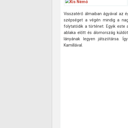
Visszatérő álmaiban ágyával az é
szépséget a végén mindig a nag
folytatódik a történet. Egyik est
ablaka előtt és álomország küldött
lányának legyen játszótársa. Így
Kamillával.