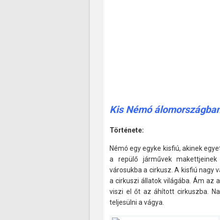
Kis Némó álomországban
Története:
Némó egy egyke kisfiú, akinek egy
a repülő járművek makettjeine
városukba a cirkusz. A kisfiú nagy 
a cirkuszi állatok világába. Ám az 
viszi el őt az áhított cirkuszba.
teljesülni a vágya.