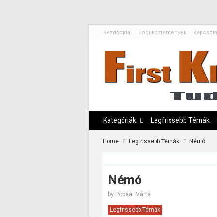
Kezdőoldal
Jogi közlemények
Kapcsola
Kategóriák
Legfrissebb Témák
Home
Legfrissebb Témák
Némó
Némó
by
Pocsai Márta
Legfrissebb Témák