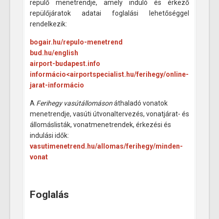
repülő menetrendje, amely induló és érkező
repülőjáratok adatai foglalási lehetőséggel
rendelkezik:
bogair.hu/repulo-menetrend
bud.hu/english
airport-budapest.info
informácio<airportspecialist.hu/ferihegy/online-
jarat-informácio
A
Ferihegy vasútállomáson
áthaladó vonatok
menetrendje, vasúti útvonaltervezés, vonatjárat- és
állomáslisták, vonatmenetrendek, érkezési és
indulási idők:
vasuti
menetrend
.hu/allomas/ferihegy/minden-
vonat
Foglalás