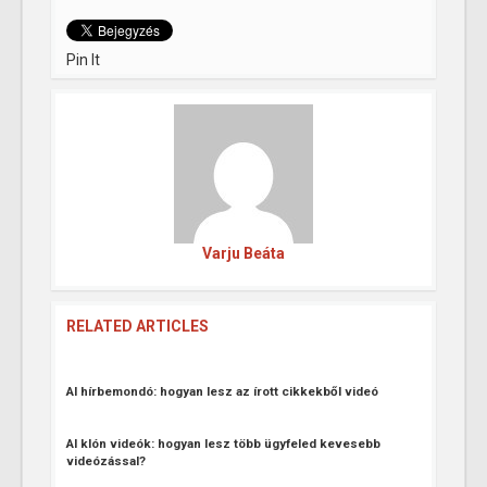
Pin It
Varju Beáta
RELATED ARTICLES
AI hírbemondó: hogyan lesz az írott cikkekből videó
AI klón videók: hogyan lesz több ügyfeled kevesebb
videózással?