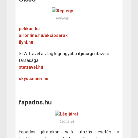
Repjegy
pelikan.hu
aironline.hu/akciosarak
flyhi.hu
STA Travel a világ legnagyobb
ifjúsági
utazási
társasága:
statravel.hu
skyscanner.hu
fapados.hu
Légijárat
Fapados járatokon való utazás esetén a