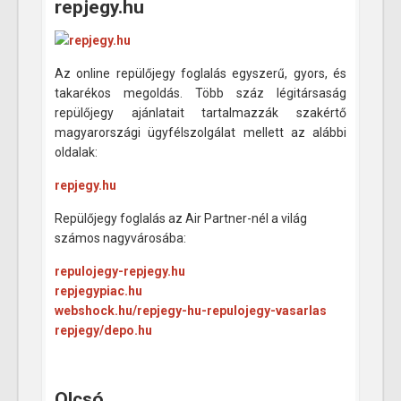
repjegy.hu
Az online repülőjegy foglalás egyszerű, gyors, és
takarékos megoldás. Több száz légitársaság
repülőjegy ajánlatait tartalmazzák szakértő
magyarországi ügyfélszolgálat mellett az alábbi
oldalak:
repjegy.hu
Repülőjegy foglalás az Air Partner-nél a világ
számos nagyvárosába:
repulojegy-repjegy.hu
repjegypiac.hu
webshock.hu/repjegy-hu-repulojegy-vasarlas
repjegy/depo.hu
Olcsó