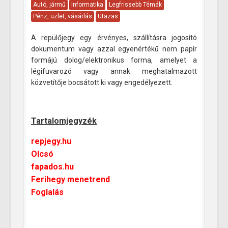
Autó, jármű
Informatika
Legfrissebb Témák
Pénz, üzlet, vásárlás
Utazas
A repülőjegy egy érvényes, szállításra jogosító
dokumentum vagy azzal egyenértékű nem papír
formájú dolog/elektronikus forma, amelyet a
légifuvarozó vagy annak meghatalmazott
közvetítője bocsátott ki vagy engedélyezett.
Tartalomjegyzék
repjegy.hu
Olcsó
fapados.hu
Ferihegy menetrend
Foglalás