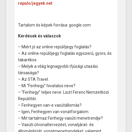
repulo/jegyek.net
Tartalom és képek forrása: google.com
Kérdések és válaszok
– Miért jó az online repülőjegy foglalás?
– Az online repülőjegy foglalás egyszerű, gyors, és
takarékos.
– Melyik a világ legnagyobb ifjúsági utazási
társasága?
– Az STA Travel.
– Mi “Ferihegy” hivatalos neve?
– “Ferihegy” teljes neve: Liszt Ferenc Nemzetközi
Repülőtér.
– Ferihegyen van-e vasútállomás?
– Igen, Ferihegyen van vonatforgalom.
– Mit tartalmaz Ferihegy vasúti menetrendje?
– Vasúti útvonaltervezést, vonatjárat- és
állomáslistát, vonatmenetrendeket, valamint