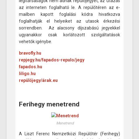
légitársaságok nem adnak repülőjegyet, az utazás
az interneten foglalható le. A repülőtéren az e-
mailben kapott foglalási kódra hivatkozva
foglalhatják el helyeiket az utasok érkezési
sorrendben. Az alacsony díjszabású jegyekkel
ugyanakkor csak korlátozott szolgáltatások
vehetők igénybe.
bravofly.hu
repjegy.hu/fapados-repulo/jegy
fapados.hu
liligo.hu
repülőjegy/árak.eu
Ferihegy menetrend
Menetrend
A Liszt Ferenc Nemzetközi Repülőtér (Ferihegy)