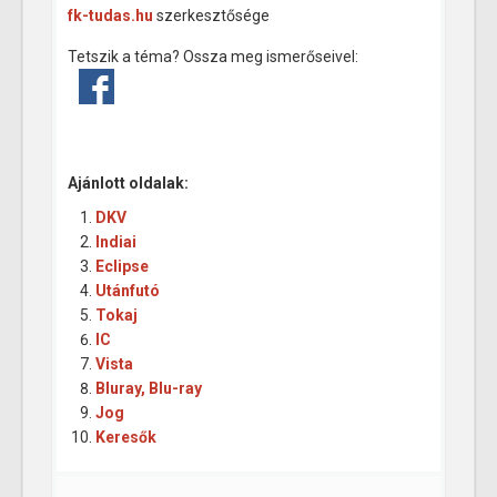
fk-tudas.hu
szerkesztősége
Tetszik a téma? Ossza meg ismerőseivel:
Ajánlott oldalak:
DKV
Indiai
Eclipse
Utánfutó
Tokaj
IC
Vista
Bluray, Blu-ray
Jog
Keresők