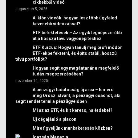
cikkekből videó
augusztus 5, 2026
AI klón videók: hogyan lesz több ügyfeled
kevesebb videózással?
ETF befektetések – Az egyik legnépszerűbb
út a hosszú távú vagyonépítéshez
ETF Kurzus: Hogyan tanulj meg profi módon
ETF-ekbe fektetni, és építs stabil, hosszú
távú portfóliót?
Hogyan segít egy magántanár a megfelelő
tudás megszerzésében?
november 10, 2025
A pénzügyi tudatosság új arca – Ismerd
meg Orosz Istvánt, a pénzügyi coachot, aki
segít rendet tenni a pénzügyeidben
Mi az az ETF, és kit keress, ha érdekel?
Új cégajánló a piacon
Mire figyeljünk munkakeresés közben?
Igazság Magazin