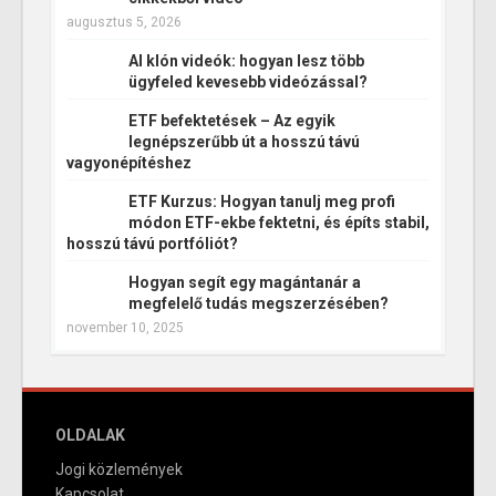
augusztus 5, 2026
AI klón videók: hogyan lesz több
ügyfeled kevesebb videózással?
ETF befektetések – Az egyik
legnépszerűbb út a hosszú távú
vagyonépítéshez
ETF Kurzus: Hogyan tanulj meg profi
módon ETF-ekbe fektetni, és építs stabil,
hosszú távú portfóliót?
Hogyan segít egy magántanár a
megfelelő tudás megszerzésében?
november 10, 2025
OLDALAK
Jogi közlemények
Kapcsolat