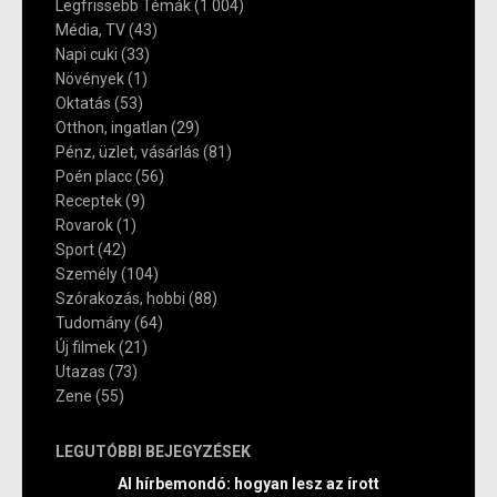
Legfrissebb Témák
(1 004)
Média, TV
(43)
Napi cuki
(33)
Növények
(1)
Oktatás
(53)
Otthon, ingatlan
(29)
Pénz, üzlet, vásárlás
(81)
Poén placc
(56)
Receptek
(9)
Rovarok
(1)
Sport
(42)
Személy
(104)
Szórakozás, hobbi
(88)
Tudomány
(64)
Új filmek
(21)
Utazas
(73)
Zene
(55)
LEGUTÓBBI BEJEGYZÉSEK
AI hírbemondó: hogyan lesz az írott