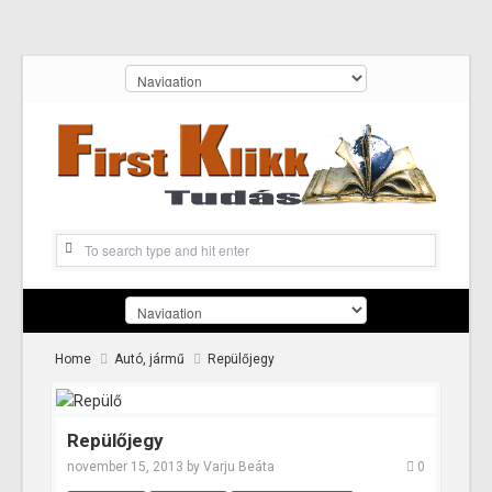
Home
Autó, jármű
Repülőjegy
Repülőjegy
november 15, 2013
by
Varju Beáta
0