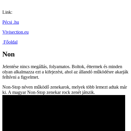
Link:
Pécsi .hu
Vivisection.eu
Főoldal
Non
Jelentése nincs megállás, folyamatos. Boltok, éttermek és minden
olyan alkalmazza ezt a kifejezést, ahol az állandó működésre akarják
felhívni a figyelmet.
Non-Stop néven működő zenekarok, melyek több lemezt adtak már
ki. A magyar Non-Stop zenekar rock zenét játszik.