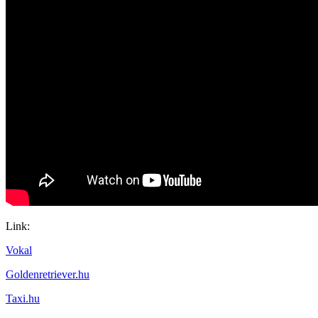
Link:
Vokal
Goldenretriever.hu
Taxi.hu