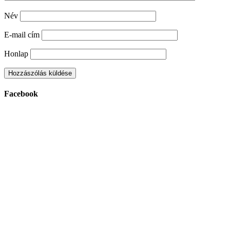
Név
E-mail cím
Honlap
Facebook