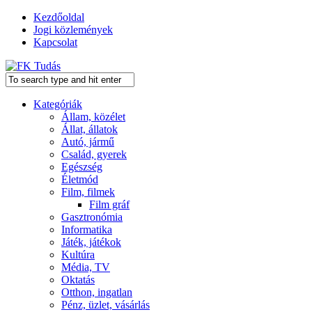
Kezdőoldal
Jogi közlemények
Kapcsolat
Kategóriák
Állam, közélet
Állat, állatok
Autó, jármű
Család, gyerek
Egészség
Életmód
Film, filmek
Film gráf
Gasztronómia
Informatika
Játék, játékok
Kultúra
Média, TV
Oktatás
Otthon, ingatlan
Pénz, üzlet, vásárlás