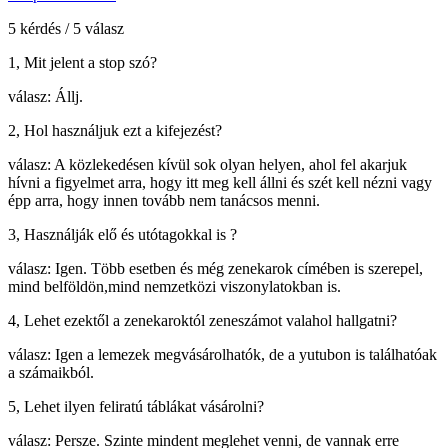
5 kérdés / 5 válasz
1, Mit jelent a stop szó?
válasz: Állj.
2, Hol használjuk ezt a kifejezést?
válasz: A közlekedésen kívül sok olyan helyen, ahol fel akarjuk
hívni a figyelmet arra, hogy itt meg kell állni és szét kell nézni vagy
épp arra, hogy innen tovább nem tanácsos menni.
3, Használják elő és utótagokkal is ?
válasz: Igen. Több esetben és még zenekarok címében is szerepel,
mind belföldön,mind nemzetközi viszonylatokban is.
4, Lehet ezektől a zenekaroktól zeneszámot valahol hallgatni?
válasz: Igen a lemezek megvásárolhatók, de a yutubon is találhatóak
a számaikból.
5, Lehet ilyen feliratú táblákat vásárolni?
válasz: Persze. Szinte mindent meglehet venni, de vannak erre