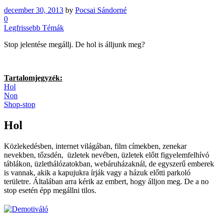
december 30, 2013
by
Pocsai Sándorné
0
Legfrissebb Témák
Stop jelentése megállj. De hol is álljunk meg?
Tartalomjegyzék:
Hol
Non
Shop-stop
Hol
Közlekedésben, internet világában, film címekben, zenekar
nevekben, tőzsdén, üzletek nevében, üzletek előtt figyelemfelhívó
táblákon, üzlethálózatokban, webáruházaknál, de egyszerű emberek
is vannak, akik a kapujukra írják vagy a házuk előtti parkoló
területre. Általában arra kérik az embert, hogy álljon meg. De a no
stop esetén épp megállni tilos.