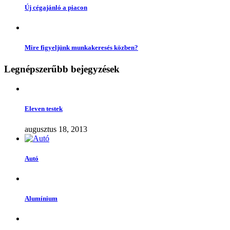
Új cégajánló a piacon
Mire figyeljünk munkakeresés közben?
Legnépszerűbb bejegyzések
Eleven testek
augusztus 18, 2013
Autó
Alumínium