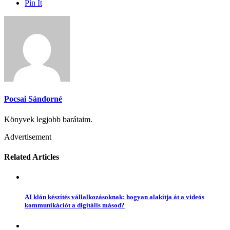
Pin It
Pocsai Sándorné
Könyvek legjobb barátaim.
Advertisement
Related Articles
AI klón készítés vállalkozásoknak: hogyan alakítja át a videós
kommunikációt a digitális másod?