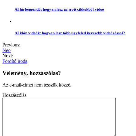
AI hírbemondó: hogyan lesz az írott cikkekből videó
AI klón videók: hogyan lesz több ügyfeled kevesebb videózással?
Previous:
Neo
Next:
Fordító iroda
Vélemény, hozzászólás?
Az e-mail-címet nem tesszük közzé.
Hozzászólás