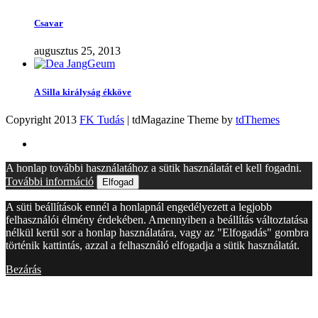
Csavar
augusztus 25, 2013
A Silla királyság ékköve
Copyright 2013
FK Tudás
| tdMagazine Theme by
tdThemes
A honlap további használatához a sütik használatát el kell fogadni.
További információ
Elfogad
A süti beállítások ennél a honlapnál engedélyezett a legjobb
felhasználói élmény érdekében. Amennyiben a beállítás változtatása
nélkül kerül sor a honlap használatára, vagy az "Elfogadás" gombra
történik kattintás, azzal a felhasználó elfogadja a sütik használatát.
Bezárás