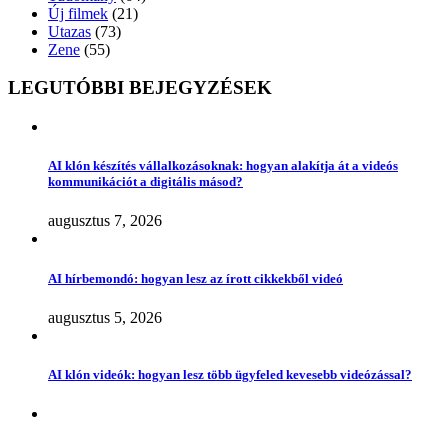
Új filmek
(21)
Utazas
(73)
Zene
(55)
LEGUTÓBBI BEJEGYZÉSEK
AI klón készítés vállalkozásoknak: hogyan alakítja át a videós
kommunikációt a digitális másod?
augusztus 7, 2026
AI hírbemondó: hogyan lesz az írott cikkekből videó
augusztus 5, 2026
AI klón videók: hogyan lesz több ügyfeled kevesebb videózással?