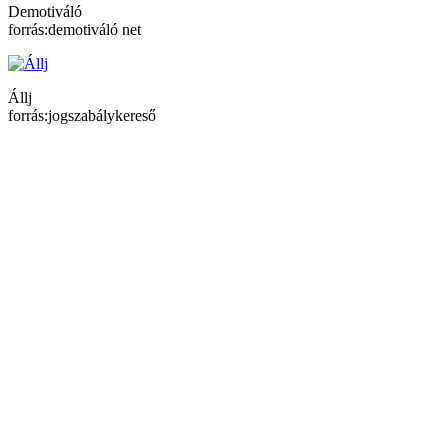
Demotiváló
forrás:demotiváló net
Állj
forrás:jogszabálykereső