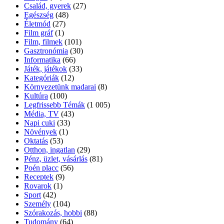
Család, gyerek
(27)
Egészség
(48)
Életmód
(27)
Film gráf
(1)
Film, filmek
(101)
Gasztronómia
(30)
Informatika
(66)
Játék, játékok
(33)
Kategóriák
(12)
Környezetünk madarai
(8)
Kultúra
(100)
Legfrissebb Témák
(1 005)
Média, TV
(43)
Napi cuki
(33)
Növények
(1)
Oktatás
(53)
Otthon, ingatlan
(29)
Pénz, üzlet, vásárlás
(81)
Poén placc
(56)
Receptek
(9)
Rovarok
(1)
Sport
(42)
Személy
(104)
Szórakozás, hobbi
(88)
Tudomány
(64)