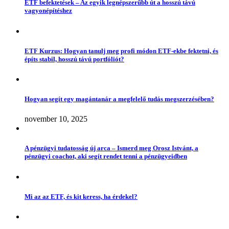
ETF befektetések – Az egyik legnépszerűbb út a hosszú távú
vagyonépítéshez
ETF Kurzus: Hogyan tanulj meg profi módon ETF-ekbe fektetni, és
építs stabil, hosszú távú portfóliót?
Hogyan segít egy magántanár a megfelelő tudás megszerzésében?
november 10, 2025
A pénzügyi tudatosság új arca – Ismerd meg Orosz Istvánt, a
pénzügyi coachot, aki segít rendet tenni a pénzügyeidben
Mi az az ETF, és kit keress, ha érdekel?