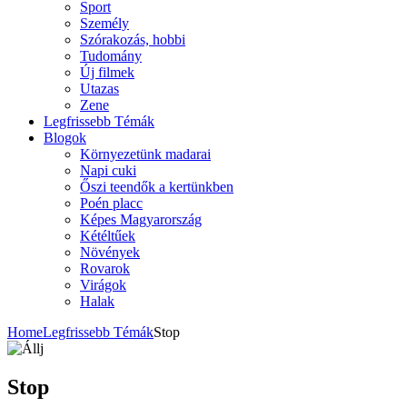
Sport
Személy
Szórakozás, hobbi
Tudomány
Új filmek
Utazas
Zene
Legfrissebb Témák
Blogok
Környezetünk madarai
Napi cuki
Őszi teendők a kertünkben
Poén placc
Képes Magyarország
Kétéltűek
Növények
Rovarok
Virágok
Halak
Home
Legfrissebb Témák
Stop
Stop