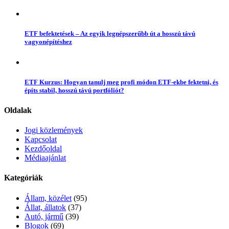
ETF befektetések – Az egyik legnépszerűbb út a hosszú távú
vagyonépítéshez
ETF Kurzus: Hogyan tanulj meg profi módon ETF-ekbe fektetni, és
építs stabil, hosszú távú portfóliót?
Oldalak
Jogi közlemények
Kapcsolat
Kezdőoldal
Médiaajánlat
Kategóriák
Állam, közélet
(95)
Állat, állatok
(37)
Autó, jármű
(39)
Blogok
(69)