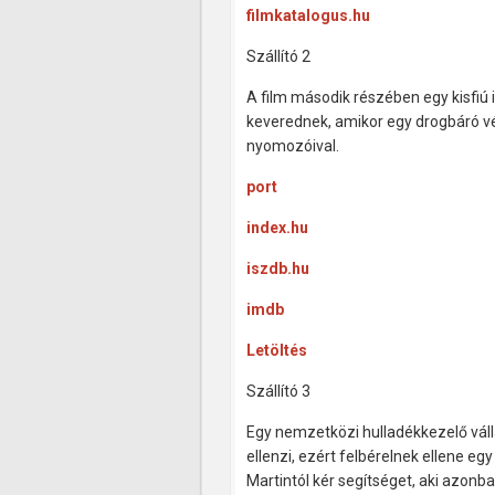
filmkatalogus.hu
Szállító 2
A film második részében egy kisfiú
keverednek, amikor egy drogbáró v
nyomozóival.
port
index.hu
iszdb.hu
imdb
Letöltés
Szállító 3
Egy nemzetközi hulladékkezelő váll
ellenzi, ezért felbérelnek ellene eg
Martintól kér segítséget, aki azonb