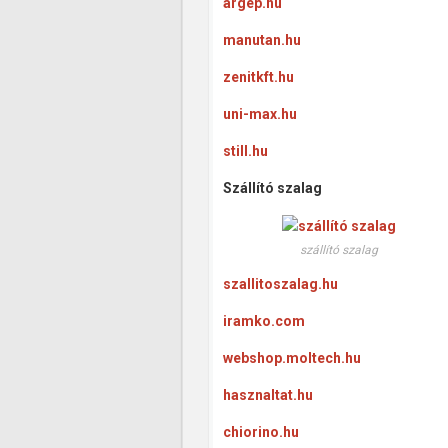
argep.hu
manutan.hu
zenitkft.hu
uni-max.hu
still.hu
Szállító szalag
szállító szalag
szallitoszalag.hu
iramko.com
webshop.moltech.hu
hasznaltat.hu
chiorino.hu