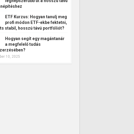
legnépszerűbb út a hosszú távú
népítéshez
ETF Kurzus: Hogyan tanulj meg
profi módon ETF-ekbe fektetni,
ts stabil, hosszú távú portfóliót?
Hogyan segít egy magántanár
a megfelelő tudás
zerzésében?
er 10, 2025