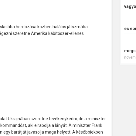
vagyo
 iskolába hordozása közben halálos játszmába
és épí
égezni szeretne Amerika kábítószer-ellenes
megs
novemb
alat Ukrajnában szeretne tevékenykedni, de a miniszter
y kommandóst, aki elrabolja a lányát. A miniszter Frank
an egy barátját javasolja maga helyett. A későbbiekben