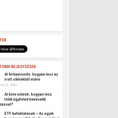
TER
TÓBBI BEJEGYZÉSEK
AI hírbemondó: hogyan lesz az
írott cikkekből videó
tus 5, 2026
AI klón videók: hogyan lesz
több ügyfeled kevesebb
zással?
ETF befektetések – Az egyik