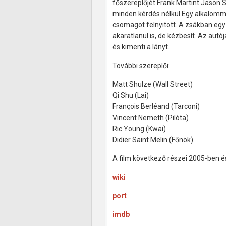
főszereplőjét Frank Martint Jason St
minden kérdés nélkül.
Egy alkalomma
csomagot felnyitott. A zsákban egy f
akaratlanul is, de kézbesít. Az aut
és kimenti a lányt.
További szereplői:
Matt Shulze (Wall Street)
Qi Shu (Lai)
François Berléand (Tarconi)
Vincent Nemeth (Pilóta)
Ric Young (Kwai)
Didier Saint Melin (Főnök)
A film következő részei 2005-ben é
wiki
port
imdb