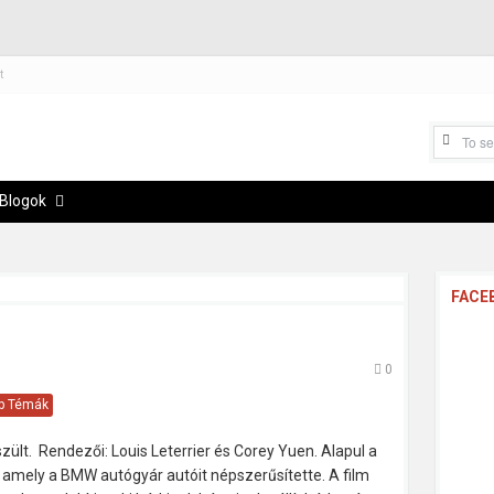
t
Blogok
FACE
0
bb Témák
zült. Rendezői: Louis Leterrier és Corey Yuen. Alapul a
t, amely a BMW autógyár autóit népszerűsítette. A film