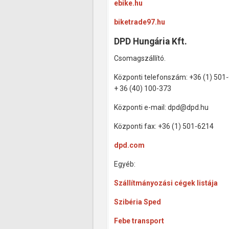
ebike.hu
biketrade97.hu
DPD Hungária Kft.
Csomagszállító.
Központi telefonszám: +36 (1) 501
+ 36 (40) 100-373
Központi e-mail: dpd@dpd.hu
Központi fax: +36 (1) 501-6214
dpd.com
Egyéb:
Szállítmányozási cégek listája
Szibéria Sped
Febe transport