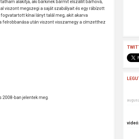
atham alakítja, aki bárkinek bármit elszállít bárhová,
l viszont megszegi a saját szabályait és egy rábízott
ogvatartott kínai lányt talál meg, akit akarva
ója felrobbanása után viszont visszamegy a címzetthez
TWIT
LEGU
s 2008-ban jelentek meg.
augusz
videó