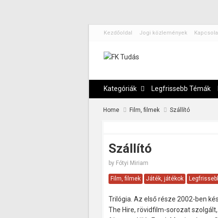
Kezdőoldal
Jogi közlemények
Kapcsola
Kategóriák
Legfrissebb Témák
Home
Film, filmek
Szállító
Szállító
by
Fótyi Miriam
Film, filmek
Játék, játékok
Legfrisse
Trilógia. Az első része 2002-ben kés
The Hire, rövidfilm-sorozat szolgál