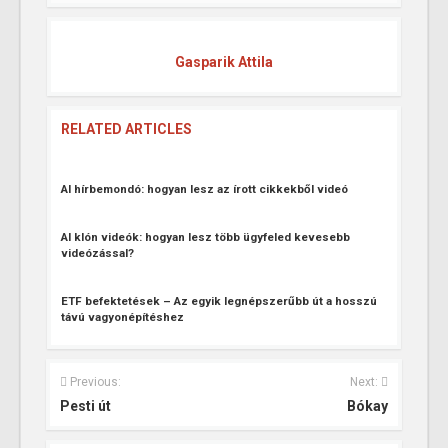
Gasparik Attila
RELATED ARTICLES
AI hírbemondó: hogyan lesz az írott cikkekből videó
AI klón videók: hogyan lesz több ügyfeled kevesebb
videózással?
ETF befektetések – Az egyik legnépszerűbb út a hosszú
távú vagyonépítéshez
Previous:
Next:
Pesti út
Bókay