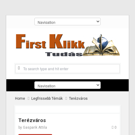
Home
Legfrissebb Témák
Terézváros
Terézváros
by
Gasparik Attila
0