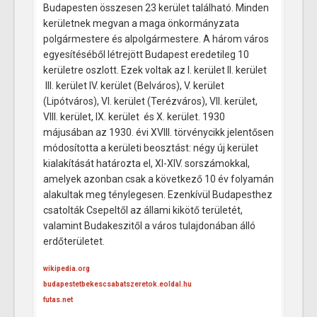
Budapesten összesen 23 kerület található. Minden
kerületnek megvan a maga önkormányzata
polgármestere és alpolgármestere. A három város
egyesítéséből létrejött Budapest eredetileg 10
kerületre oszlott. Ezek voltak az I. kerület II. kerület
III. kerület IV. kerület (Belváros), V. kerület
(Lipótváros), VI. kerület (Terézváros), VII. kerület,
VIII. kerület, IX. kerület és X. kerület. 1930
májusában az 1930. évi XVIII. törvénycikk jelentősen
módosította a kerületi beosztást: négy új kerület
kialakítását határozta el, XI-XIV. sorszámokkal,
amelyek azonban csak a következő 10 év folyamán
alakultak meg ténylegesen. Ezenkívül Budapesthez
csatolták Csepeltől az állami kikötő területét,
valamint Budakeszitől a város tulajdonában álló
erdőterületet.
wikipedia.org
budapestetbekescsabatszeretok.eoldal.hu
futas.net