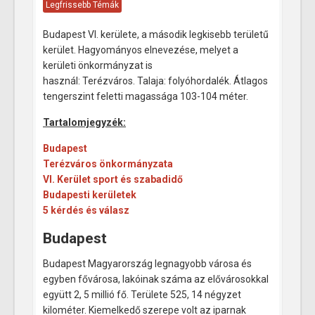
Legfrissebb Témák
Budapest VI. kerülete, a második legkisebb területű
kerület. Hagyományos elnevezése, melyet a
kerületi önkormányzat is
használ: Terézváros. Talaja: folyóhordalék. Átlagos
tengerszint feletti magassága 103-104 méter.
Tartalomjegyzék:
Budapest
Terézváros önkormányzata
VI. Kerület sport és szabadidő
Budapesti kerületek
5 kérdés és válasz
Budapest
Budapest Magyarország legnagyobb városa és
egyben fővárosa, lakóinak száma az elővárosokkal
együtt 2, 5 millió fő. Területe 525, 14 négyzet
kilométer. Kiemelkedő szerepe volt az iparnak