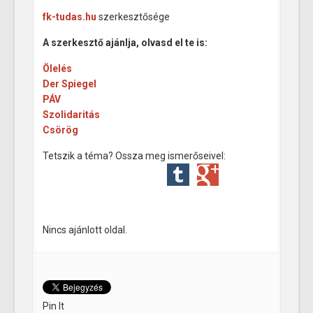
fk-tudas.hu
szerkesztősége
A szerkesztő ajánlja, olvasd el te is:
Ölelés
Der Spiegel
PÁV
Szolidaritás
Csörög
Tetszik a téma? Ossza meg ismerőseivel:
Nincs ajánlott oldal.
Pin It