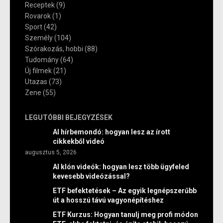
Receptek
(9)
Rovarok
(1)
Sport
(42)
Személy
(104)
Szórakozás, hobbi
(88)
Tudomány
(64)
Új filmek
(21)
Utazas
(73)
Zene
(55)
LEGUTÓBBI BEJEGYZÉSEK
AI hírbemondó: hogyan lesz az írott
cikkekből videó
augusztus 5, 2026
AI klón videók: hogyan lesz több ügyfeled
kevesebb videózással?
ETF befektetések – Az egyik legnépszerűbb
út a hosszú távú vagyonépítéshez
ETF Kurzus: Hogyan tanulj meg profi módon