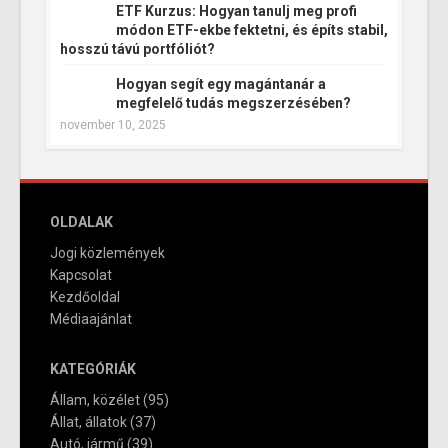
ETF Kurzus: Hogyan tanulj meg profi
módon ETF-ekbe fektetni, és építs stabil,
hosszú távú portfóliót?
Hogyan segít egy magántanár a
megfelelő tudás megszerzésében?
november 10, 2025
OLDALAK
Jogi közlemények
Kapcsolat
Kezdőoldal
Médiaajánlat
KATEGÓRIÁK
Állam, közélet
(95)
Állat, állatok
(37)
Autó, jármű
(39)