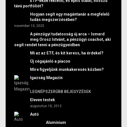
ETF-ekbe fektetni, és építs stabil, hosszú
távú portfóliót?
Hogyan segít egy magántanár a megfelelő
tudás megszerzésében?
november 10, 2025
A pénzügyi tudatosság új arca – Ismerd
meg Orosz Istvánt, a pénzügyi coachot, aki
segít rendet tenni a pénzügyeidben
Mi az az ETF, és kit keress, ha érdekel?
Új cégajánló a piacon
Mire figyeljünk munkakeresés közben?
Igazság Magazin
LEGNÉPSZERŰBB BEJEGYZÉSEK
Eleven testek
augusztus 18, 2013
Autó
Alumínium