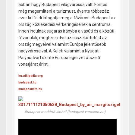
abban hogy Budapest világvárossá vált. Fontos
még megemlíteni a turizmust, évente többszáz
ezer külföldi látogatja meg a fővárost. Budapest az
ország közlekedési vérkeringésének a centruma.
Innen indulnak sugaras irányba a vasúti és a közúti
fővonalak, megteremtve az összeköttetést az
országmegyéivel valamint Európa jelentősebb
nagyvárosaival. A Keleti valamint a Nyugati
Pályaudvart szinte Európa egészét átszelő
vonatjárat érinti.
hu.wikipedia.org
budapest.hu
budapestinfo.hu
Budapest madártávlatból (budapest.varosom.hu)