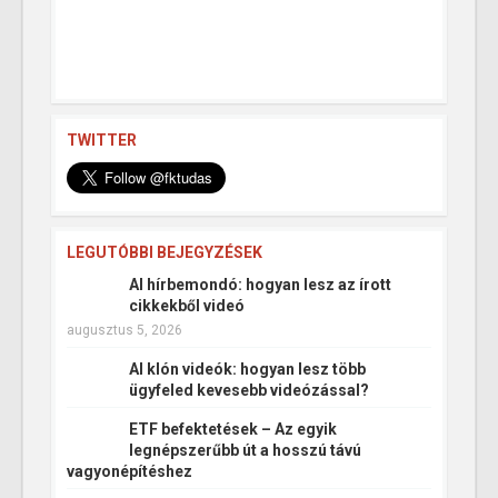
TWITTER
LEGUTÓBBI BEJEGYZÉSEK
AI hírbemondó: hogyan lesz az írott
cikkekből videó
augusztus 5, 2026
AI klón videók: hogyan lesz több
ügyfeled kevesebb videózással?
ETF befektetések – Az egyik
legnépszerűbb út a hosszú távú
vagyonépítéshez