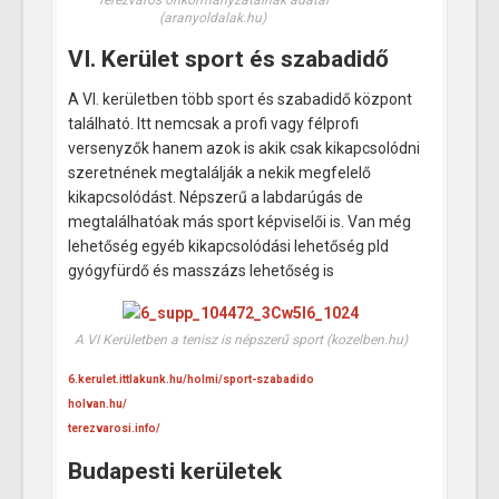
Terézváros önkormányzatainak adatai
(aranyoldalak.hu)
VI. Kerület sport és szabadidő
A VI. kerületben több sport és szabadidő központ
található. Itt nemcsak a profi vagy félprofi
versenyzők hanem azok is akik csak kikapcsolódni
szeretnének megtalálják a nekik megfelelő
kikapcsolódást. Népszerű a labdarúgás de
megtalálhatóak más sport képviselői is. Van még
lehetőség egyéb kikapcsolódási lehetőség pld
gyógyfürdő és masszázs lehetőség is
A VI Kerületben a tenisz is népszerű sport (kozelben.hu)
6.kerulet.ittlakunk.hu/holmi/sport-szabadido
holvan.hu/
terezvarosi.info/
Budapesti kerületek