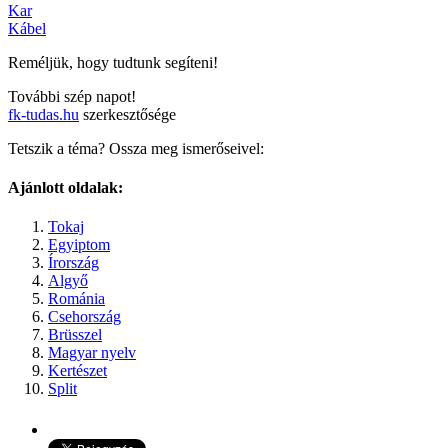
Kar
Kábel
Reméljük, hogy tudtunk segíteni!
További szép napot!
fk-tudas.hu
szerkesztősége
Tetszik a téma? Ossza meg ismerőseivel:
Ajánlott oldalak:
Tokaj
Egyiptom
Írország
Algyő
Románia
Csehország
Brüsszel
Magyar nyelv
Kertészet
Split