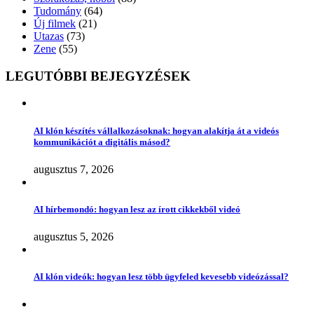
Tudomány
(64)
Új filmek
(21)
Utazas
(73)
Zene
(55)
LEGUTÓBBI BEJEGYZÉSEK
AI klón készítés vállalkozásoknak: hogyan alakítja át a videós
kommunikációt a digitális másod?
augusztus 7, 2026
AI hírbemondó: hogyan lesz az írott cikkekből videó
augusztus 5, 2026
AI klón videók: hogyan lesz több ügyfeled kevesebb videózással?