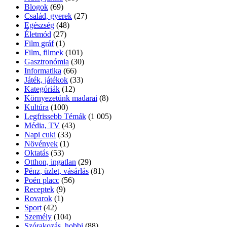
Blogok
(69)
Család, gyerek
(27)
Egészség
(48)
Életmód
(27)
Film gráf
(1)
Film, filmek
(101)
Gasztronómia
(30)
Informatika
(66)
Játék, játékok
(33)
Kategóriák
(12)
Környezetünk madarai
(8)
Kultúra
(100)
Legfrissebb Témák
(1 005)
Média, TV
(43)
Napi cuki
(33)
Növények
(1)
Oktatás
(53)
Otthon, ingatlan
(29)
Pénz, üzlet, vásárlás
(81)
Poén placc
(56)
Receptek
(9)
Rovarok
(1)
Sport
(42)
Személy
(104)
Szórakozás, hobbi
(88)