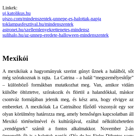
Linkek:
uj.katolikus.hu
ujszo.com/mindenszentek-unnepe-es-halottak-napja‎
toklampasfesztival.hu/mindenszentek
astronet.hu/szellemlenyekrettenetes-mindensz
sulihalo.hu/az-unnep-eredete-halloween-mindenszentek
Mexikói
A mexikóiak a hagyományuk szerint gúnyt űznek a halálból, sőt
még szórakoznak is rajta.
La Catrina – a halál “megszemélyesítője”
– különböző formákban mutatkozhat meg. Van, amikor vidám
külsőbe öltöztetve, szórakozik és flörtöl a halandókkal, máskor
csontváz formájában jelenik meg, és kész arra, hogy elvigye az
embereket. A mexikóiak La Catrinához fűződő viszonyát egy sor
olyan körülmény határozza meg, amely bensőséges kapcsolatban áll
Mexikó történelmével és kultúrájával, ezáltal nélkülözhetetlen
„vendégnek” számít a fontos alkalmakkor. November 2-án
ünnepelik ők is a halottak napját. (Día de los Fieles Difuntos vagy