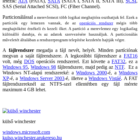
létezik:
ATA
(PATA),
SATA
(SATA I, SATA II, SATA III),
SCSI
,
SAS (Serial Attached SCSI), FC (Fiber Channel).
Particionálással
a merevlemezt több logikai meghajtóra oszthatjuk fel. Ezek a
partíciók egy lemezen vannak, de az
operációs rendszer
mégis több
meghajtóként érzékeli és kezeli őket. A partíció a merevlemez egy logikailag
különálló darabja, és az adatok szervezésére használjuk. A particionálás
műveletét általában a rendszerprogram telepítése kezdetén hajtják végre.
A
fájlrendszer
megadja a fájl nevét, helyét. Minden partíciónak
megvan a saját fájlrendszere. A legkorábbi fájlrendszer a
FAT16
volt, még
DOS
operációs rendszerrel. Ezt követte a
FAT32
, ez a
Windows 95
,
Windows 98
fájlrendszere, majd pedig az
NTF
. Ez a
Windows NT-alapú rendszereké: a
Windows 2000
-é, a
Windows
XP
-é, a
Windows Server 2003
-é, illetve a
Windows Vistáé
. A FAT
fájlrendszereknél az NTFS-szel ellentétben egy fájl mérete
maximum 4 GB lehet.
külső winchester
windows.microsoft.com
kulso.winchester.arukereso.hu