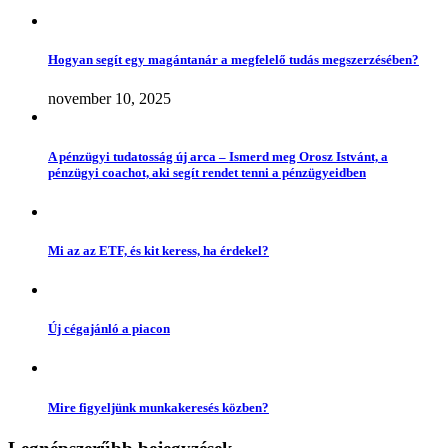
Hogyan segít egy magántanár a megfelelő tudás megszerzésében?
november 10, 2025
A pénzügyi tudatosság új arca – Ismerd meg Orosz Istvánt, a
pénzügyi coachot, aki segít rendet tenni a pénzügyeidben
Mi az az ETF, és kit keress, ha érdekel?
Új cégajánló a piacon
Mire figyeljünk munkakeresés közben?