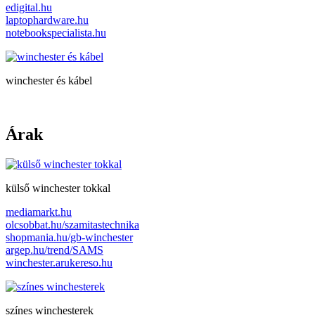
edigital.hu
laptophardware.hu
notebookspecialista.hu
winchester és kábel
Árak
külső winchester tokkal
mediamarkt.hu
olcsobbat.hu/szamitastechnika
shopmania.hu/gb-winchester
argep.hu/trend/SAMS
winchester.arukereso.hu
színes winchesterek