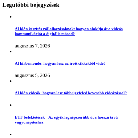
Legutóbbi bejegyzések
AI klón készítés vállalkozásoknak: hogyan alakítja át a videós
kommunikációt a digitális másod?
augusztus 7, 2026
AI hírbemondó: hogyan lesz az írott cikkekből videó
augusztus 5, 2026
AI klón videók: hogyan lesz több ügyfeled kevesebb videózással?
ETF befektetések – Az egyik legnépszerűbb út a hosszú távú
vagyonépítéshez