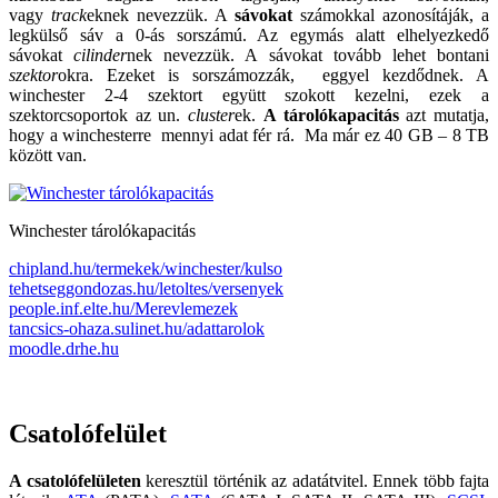
vagy
track
eknek nevezzük. A
sávokat
számokkal azonosítáják, a
legkülső sáv a 0-ás sorszámú. Az egymás alatt elhelyezkedő
sávokat
cilinder
nek nevezzük. A sávokat tovább lehet bontani
szektor
okra. Ezeket is sorszámozzák, eggyel kezdődnek. A
winchester 2-4 szektort együtt szokott kezelni, ezek a
szektorcsoportok az un.
cluster
ek.
A tárolókapacitás
azt mutatja,
hogy
a winchesterre mennyi adat fér rá. Ma már ez 40 GB – 8 TB
között van.
Winchester tárolókapacitás
chipland.hu/termekek/winchester/kulso
tehetseggondozas.hu/letoltes/versenyek
people.inf.elte.hu/Merevlemezek
tancsics-ohaza.sulinet.hu/adattarolok
moodle.drhe.hu
Csatolófelület
A csatolófelület
en
keresztül történik az adatátvitel. Ennek több fajta