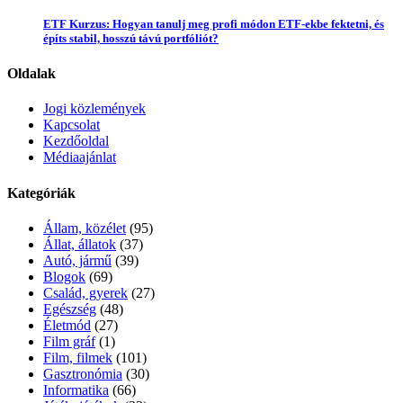
ETF Kurzus: Hogyan tanulj meg profi módon ETF-ekbe fektetni, és
építs stabil, hosszú távú portfóliót?
Oldalak
Jogi közlemények
Kapcsolat
Kezdőoldal
Médiaajánlat
Kategóriák
Állam, közélet
(95)
Állat, állatok
(37)
Autó, jármű
(39)
Blogok
(69)
Család, gyerek
(27)
Egészség
(48)
Életmód
(27)
Film gráf
(1)
Film, filmek
(101)
Gasztronómia
(30)
Informatika
(66)