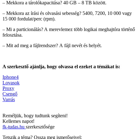
– Mekkora a tárolókapacitása? 40 GB – 8 TB között.
– Mekkora az írási és olvasási sebesség?
5400, 7200, 10 000 vagy
15 000 fordulat/perc (rpm).
– Mi a particionálás? A merevlemez több logikai meghajtóra történő
felosztása.
– Mit ad meg a fájlrendszer?
A fájl nevét és helyét.
A szerkesztő ajánlja, hogy olvassa el ezeket a témákat is:
Iphone4
Lovasok
Proxy
Csengő
Varrás
Reméljük, hogy tudtunk segíteni!
Kellemes napot!
fk-tudas.hu
szerkesztősége
Tetszik a téma? Ossza meg ismerőseivel: