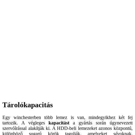
Tárolókapacitás
Egy winchesterben több lemez is van, mindegyikhez két fej
tartozik. A végleges
kapacitást
a gyártás során úgynevezett
szervóírással alakítják ki. A HDD-beli lemezeket azonos központú,
különböző sugarú körök tagolják, amelyeket
sáv
oknak,