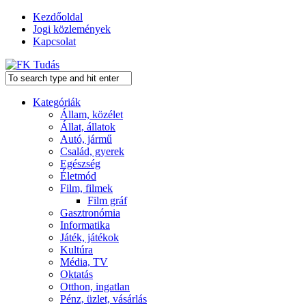
Kezdőoldal
Jogi közlemények
Kapcsolat
Kategóriák
Állam, közélet
Állat, állatok
Autó, jármű
Család, gyerek
Egészség
Életmód
Film, filmek
Film gráf
Gasztronómia
Informatika
Játék, játékok
Kultúra
Média, TV
Oktatás
Otthon, ingatlan
Pénz, üzlet, vásárlás