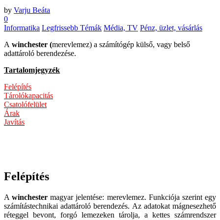
by
Varju Beáta
0
Informatika
Legfrissebb Témák
Média, TV
Pénz, üzlet, vásárlás
A
winchester (
merevlemez) a számítógép külső, vagy belső
adattároló berendezése.
Tartalomjegyzék
Felépítés
Tárolókapacitás
Csatolófelület
Árak
Javítás
Felépítés
A
winchester
magyar jelentése: merevlemez. Funkciója szerint egy
számítástechnikai adattároló berendezés. Az adatokat mágnesezhető
réteggel bevont, forgó lemezeken tárolja, a kettes számrendszer