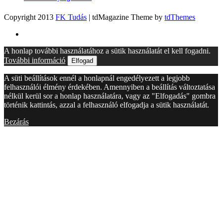
Copyright 2013
FK Tudás
| tdMagazine Theme by
tdThemes
A honlap további használatához a sütik használatát el kell fogadni.
További információ
Elfogad
A süti beállítások ennél a honlapnál engedélyezett a legjobb
felhasználói élmény érdekében. Amennyiben a beállítás változtatása
nélkül kerül sor a honlap használatára, vagy az "Elfogadás" gombra
történik kattintás, azzal a felhasználó elfogadja a sütik használatát.
Bezárás