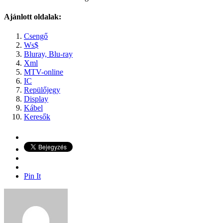
Ajánlott oldalak:
Csengő
Ws$
Bluray, Blu-ray
Xml
MTV-online
IC
Repülőjegy
Display
Kábel
Keresők
Pin It