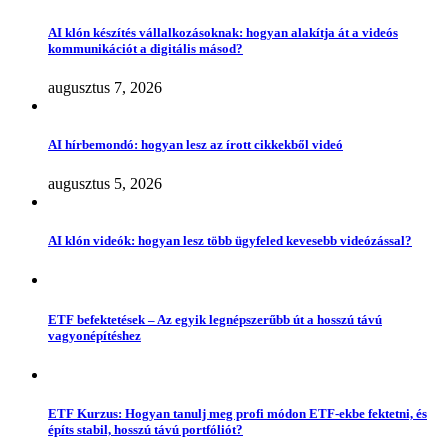
AI klón készítés vállalkozásoknak: hogyan alakítja át a videós
kommunikációt a digitális másod?
augusztus 7, 2026
AI hírbemondó: hogyan lesz az írott cikkekből videó
augusztus 5, 2026
AI klón videók: hogyan lesz több ügyfeled kevesebb videózással?
ETF befektetések – Az egyik legnépszerűbb út a hosszú távú
vagyonépítéshez
ETF Kurzus: Hogyan tanulj meg profi módon ETF-ekbe fektetni, és
építs stabil, hosszú távú portfóliót?