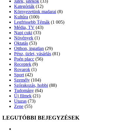
Játék, játékok
(33)
Kategóriák
(12)
Környezetünk madarai
(8)
Kultúra
(100)
Legfrissebb Témák
(1 005)
Média, TV
(43)
Napi cuki
(33)
Növények
(1)
Oktatás
(53)
Otthon, ingatlan
(29)
Pénz, üzlet, vásárlás
(81)
Poén placc
(56)
Receptek
(9)
Rovarok
(1)
Sport
(42)
Személy
(104)
Szórakozás, hobbi
(88)
Tudomány
(64)
Új filmek
(21)
Utazas
(73)
Zene
(55)
LEGUTÓBBI BEJEGYZÉSEK