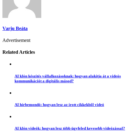
Varju Beáta
Advertisement
Related Articles
AI klón készítés vállalkozásoknak: hogyan alakítja át a videós
kommunikációt a digitális másod?
AI hírbemondó: hogyan lesz az írott cikkekből videó
AI klón videók: hogyan lesz több ügyfeled kevesebb videózással?