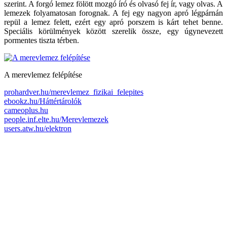
szerint. A forgó lemez fölött mozgó író és olvasó fej ír, vagy olvas. A
lemezek folyamatosan forognak. A fej egy nagyon apró légpárnán
repül a lemez felett, ezért egy apró porszem is kárt tehet benne.
Speciális körülmények között szerelik össze, egy úgynevezett
pormentes tiszta térben.
A merevlemez felépítése
prohardver.hu/merevlemez_fizikai_felepites
ebookz.hu/Háttértárolók
cameoplus.hu
people.inf.elte.hu/Merevlemezek
users.atw.hu/elektron