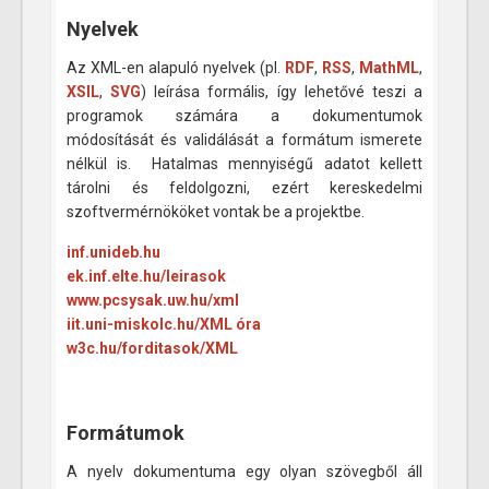
Nyelvek
Az XML-en alapuló nyelvek (pl.
RDF
,
RSS
,
MathML
,
XSIL
,
SVG
) leírása formális, így lehetővé teszi a
programok számára a dokumentumok
módosítását és validálását a formátum ismerete
nélkül is. Hatalmas mennyiségű adatot kellett
tárolni és feldolgozni, ezért kereskedelmi
szoftvermérnököket vontak be a projektbe.
inf.unideb.hu
ek.inf.elte.hu/leirasok
www.pcsysak.uw.hu/xml
iit.uni-miskolc.hu/XML óra
w3c.hu/forditasok/XML
Formátumok
A nyelv dokumentuma egy olyan szövegből áll