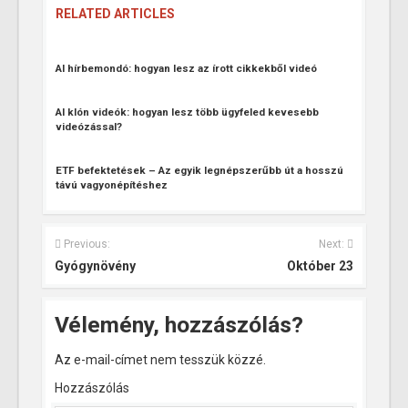
RELATED ARTICLES
AI hírbemondó: hogyan lesz az írott cikkekből videó
AI klón videók: hogyan lesz több ügyfeled kevesebb
videózással?
ETF befektetések – Az egyik legnépszerűbb út a hosszú
távú vagyonépítéshez
Previous:
Next:
Gyógynövény
Október 23
Vélemény, hozzászólás?
Az e-mail-címet nem tesszük közzé.
Hozzászólás