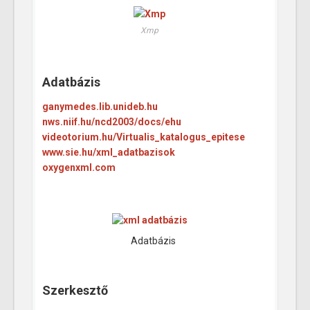
Xmp
Adatbázis
ganymedes.lib.unideb.hu
nws.niif.hu/ncd2003/docs/ehu
videotorium.hu/Virtualis_katalogus_epitese
www.sie.hu/xml_adatbazisok
oxygenxml.com
Adatbázis
Szerkesztő