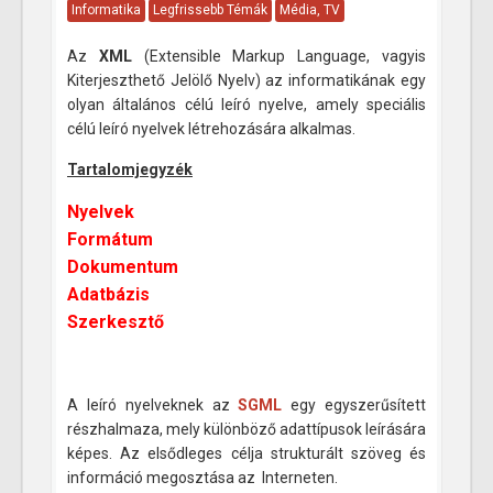
Informatika
Legfrissebb Témák
Média, TV
Az
XML
(Extensible Markup Language, vagyis
Kiterjeszthető Jelölő Nyelv) az informatikának egy
olyan általános célú leíró nyelve, amely speciális
célú leíró nyelvek létrehozására alkalmas.
Tartalomjegyzék
Nyelvek
Formátum
Dokumentum
Adatbázis
Szerkesztő
A leíró nyelveknek az
SGML
egy egyszerűsített
részhalmaza, mely különböző adattípusok leírására
képes. Az elsődleges célja strukturált szöveg és
információ megosztása az Interneten.