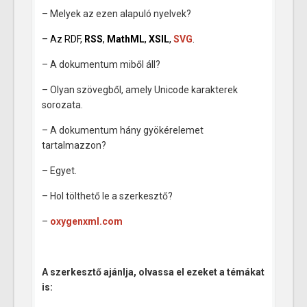
– Melyek az ezen alapuló nyelvek?
– Az RDF,
RSS
,
MathML
,
XSIL
,
SVG
.
– A dokumentum miből áll?
– Olyan szövegből, amely Unicode karakterek
sorozata.
– A dokumentum hány gyökérelemet
tartalmazzon?
– Egyet.
– Hol tölthető le a szerkesztő?
–
oxygenxml.com
A szerkesztő ajánlja, olvassa el ezeket a témákat
is: