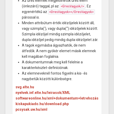
Az üres elemek megjelölhetők üres elem
(önlezáró) taggal, pl az
. Ez
<ÜresVagyok/>
egyenértékű az
<ÜresVagyok></ÜresVagyok>
párossal is.
Minden attribútum érték idézőjelek között áll,
vagy szimpla(‘), vagy dupla(“) idézőjelek között.
Szimpla idézőjel mindig szimpla idézőjelet,
dupla idézőjel pedig mindig dupla idézőjelet zár.
A tagok egymásba ágyazhatók, de nem
átfedők. A nem gyökér elemet másik elemnek
kell magában foglalnia.
A dokumentumnak meg kell felelnie a
karakterkészlet-definíciónak.
Az elemneveknél fontos figyelni a kis- és
nagybetűk közötti különbségre.
svg.elte.hu
nyelvek.inf.elte.hu/leirasok/XML
softwareonline.hu/xml+dokumentum+letrehozás
kiskapukiado.hu/download.php
pcsysak.uw.hu/xml