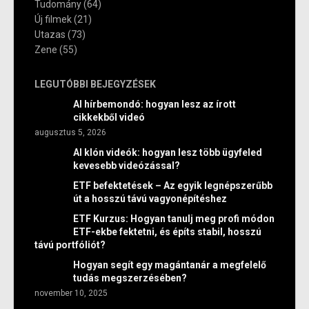
Tudomány
(64)
Új filmek
(21)
Utazas
(73)
Zene
(55)
LEGUTÓBBI BEJEGYZÉSEK
AI hírbemondó: hogyan lesz az írott
cikkekből videó
augusztus 5, 2026
AI klón videók: hogyan lesz több ügyfeled
kevesebb videózással?
ETF befektetések – Az egyik legnépszerűbb
út a hosszú távú vagyonépítéshez
ETF Kurzus: Hogyan tanulj meg profi módon
ETF-ekbe fektetni, és építs stabil, hosszú
távú portfóliót?
Hogyan segít egy magántanár a megfelelő
tudás megszerzésében?
november 10, 2025