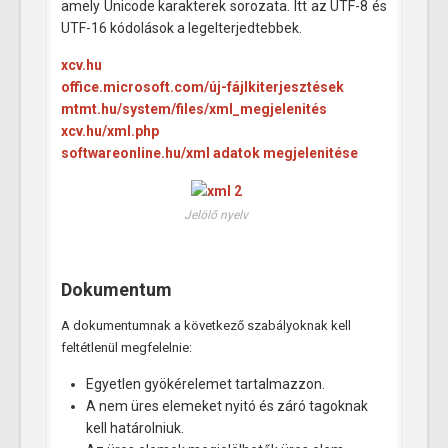
amely Unicode karakterek sorozata. Itt az UTF-8 és
UTF-16 kódolások a legelterjedtebbek.
xcv.hu
office.microsoft.com/új-fájlkiterjesztések
mtmt.hu/system/files/xml_megjelenités
xcv.hu/xml.php
softwareonline.hu/xml adatok megjelenitése
Jelölő nyelv
Dokumentum
A dokumentumnak a következő szabályoknak kell
feltétlenül megfelelnie:
Egyetlen gyökérelemet tartalmazzon.
A nem üres elemeket nyitó és záró tagoknak
kell határolniuk.