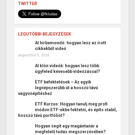
TWITTER
LEGUTÓBBI BEJEGYZÉSEK
AI hírbemondó: hogyan lesz az írott
cikkekből videó
augusztus 5, 2026
AI klón videók: hogyan lesz több
ügyfeled kevesebb videózással?
ETF befektetések – Az egyik
legnépszerűbb út a hosszú távú
vagyonépítéshez
ETF Kurzus: Hogyan tanulj meg profi
módon ETF-ekbe fektetni, és építs stabil,
hosszú távú portfóliót?
Hogyan segít egy magántanár a
megfelelő tudás megszerzésében?