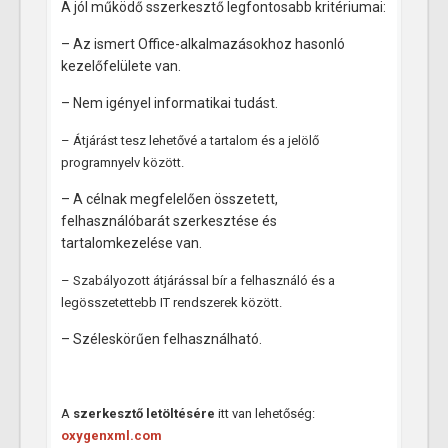
A jól működő sszerkesztő legfontosabb kritériumai:
– Az ismert Office-alkalmazásokhoz hasonló
kezelőfelülete van.
– Nem igényel informatikai tudást.
– Á
tjárást tesz lehetővé a tartalom és a jelölő
programnyelv között.
– A célnak megfelelően összetett,
felhasználóbarát szerkesztése és
tartalomkezelése van.
– Szabályozott átjárással bír a felhasználó és a
legösszetettebb IT rendszerek között.
– Széleskörűen felhasználható.
A
szerkesztő letöltésére
itt van lehetőség:
oxygenxml.com