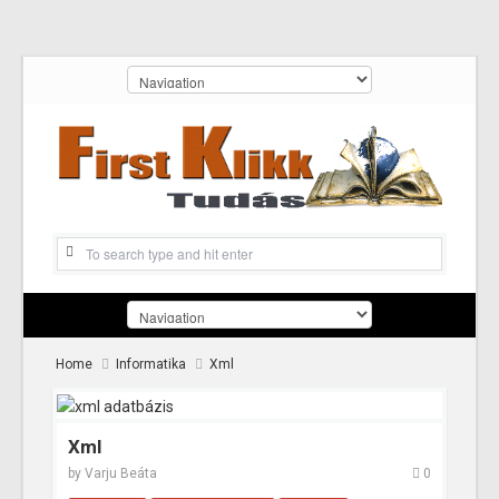
Home
Informatika
Xml
Xml
by
Varju Beáta
0