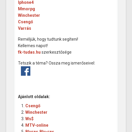
Iphone4
Mmorpg
Winchester
Csengő
Varrás
Reméljük, hogy tudtunk segíteni!
Kellemes napot!
fk-tudas.hu
szerkesztősége
Tetszik a téma? Ossza meg ismerőseivel:
Ajánlott oldalak:
Csengő
Winchester
Ws$
MTV-online
Bluray, Blu-ray