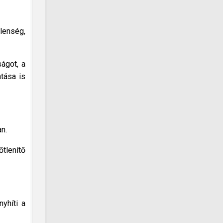
lenség,
ágot, a
atása is
n.
őtlenítő
nyhíti a