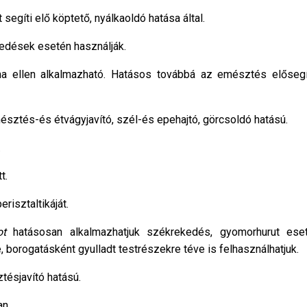
gíti elő köptető, nyálkaoldó hatása által.
dések esetén használják.
a ellen alkalmazható. Hatásos továbbá az emésztés elősegí
sztés-és étvágyjavító, szél-és epehajtó, görcsoldó hatású.
.
t.
risztaltikáját.
ot
hatásosan alkalmazhatjuk székrekedés, gyomorhurut ese
 borogatásként gyulladt testrészekre téve is felhasználhatjuk.
tésjavító hatású.
an.