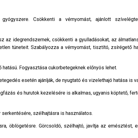
ógyszere. Csökkenti a vérnyomást, ajánlott szívelégte
z az idegrendszernek, csökkenti a gyulladásokat, az álmatlans
tlen tüneteit. Szabályozza a vérnyomást, tisztító, zsírégető h
dő hatású. Fogyasztása cukorbetegeknek előnyös lehet.
gedés esetén ajánlják, de nyugtató és vizelethajó hatása is va
ázás és hurutok kezelésére is alkalmas, ugyanis köptető, fert
y serkentésére, szélhajtásra is használatos.
ra, öblögetésre. Görcsoldó, szélhajtó, javítja az emésztést, e