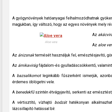
A gyógynövények hatóanyagai felhalmozódhatnak gyökerü
magjukban, így változó, hogy az egyes növények mely rés
Az
akácvir
Aloe vera
Az
aloe ve
Az
ánizsnak
termését használjuk fel, emésztésjavító, gör
Az
árnikavirág
fájdalom-és gyulladáscsökkentő, valamint 
A
bazsalikomot
leginkább fűszerként ismerjük, azonba
érdemes öblögetni vele.
A
benedekfű
szintén étvágyjavító, serkenti az emésztést,
A vértisztító, vízhajtó
bodzát
hatékonyan alkalmazhat
lázcsillapító hatással bír.