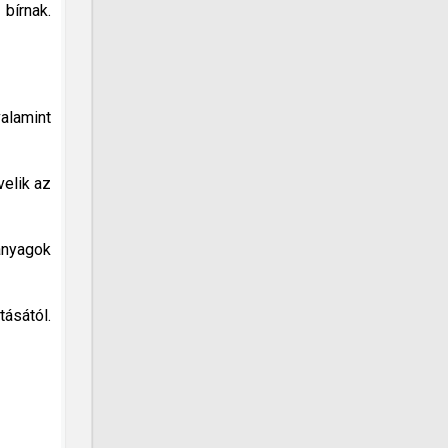
 bírnak.
alamint
velik az
anyagok
ásától.