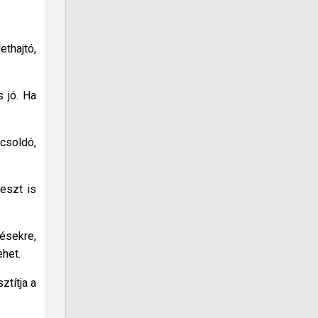
thajtó,
s jó. Ha
csoldó,
eszt is
ésekre,
ehet.
ztítja a