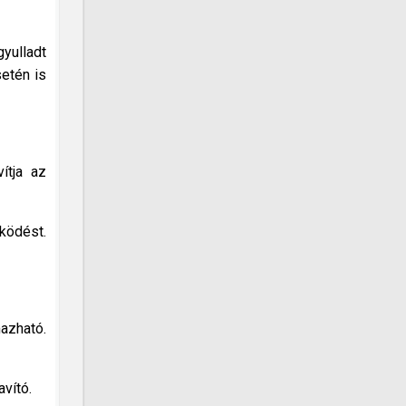
yulladt
setén is
ítja az
ködést.
azható.
vító.