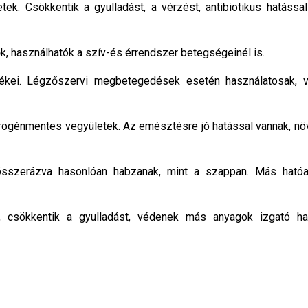
tek. Csökkentik a gyulladást, a vérzést, antibiotikus hatással
k, használhatók a szív-és érrendszer betegségeinél is.
kei. Légzőszervi megbetegedések esetén használatosak, v
nitrogénmentes vegyületek. Az emésztésre jó hatással vannak, nö
sszerázva hasonlóan habzanak, mint a szappan. Más ható
, csökkentik a gyulladást, védenek más anyagok izgató hat