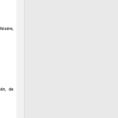
tésére,
tén, de