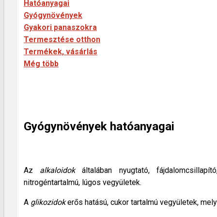
Hatóanyagai
Gyógynövények
Gyakori panaszokra
Termesztése otthon
Termékek, vásárlás
Még több
Gyógynövények hatóanyagai
Az
alkaloidok
általában nyugtató, fájdalomcsillapí
nitrogéntartalmú, lúgos vegyületek.
A
glikozidok
erős hatású, cukor tartalmú vegyületek, mel