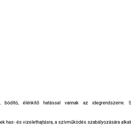
tó, bódító, élénkítő hatással vannak az idegrendszerre. 
yek has- és vizelethajtásra, a szívműködés szabályozására alka