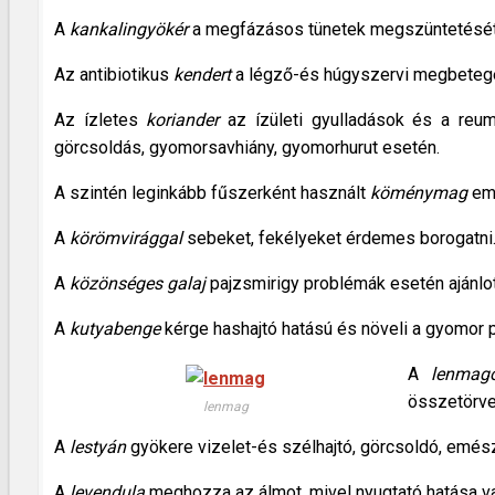
A
kankalingyökér
a megfázásos tünetek megszüntetését se
Az antibiotikus
kendert
a légző-és húgyszervi megbetege
Az ízletes
koriander
az ízületi gyulladások és a reum
görcsoldás, gyomorsavhiány, gyomorhurut esetén.
A szintén leginkább fűszerként használt
köménymag
emé
A
körömvirággal
sebeket, fekélyeket érdemes borogatni
A
közönséges galaj
pajzsmirigy problémák esetén ajánlot
A
kutyabenge
kérge hashajtó hatású és növeli a gyomor pe
A
lenmag
összetörve,
lenmag
A
lestyán
gyökere vizelet-és szélhajtó, görcsoldó, emész
A
levendula
meghozza az álmot, mivel nyugtató hatása v