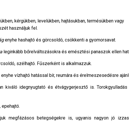
kben, kérgükben, levelükben, hajtásukban, termésükben vagy
zét használjuk fel.
ág
enyhe hashajtó és görcsoldó, csökkenti a gyomorsavat.
ra
leginkább bőrelváltozásokra és emésztési panaszok ellen hat
csoldó, szélhajtó. Fűszerként is alkalmazzuk.
enyhe vízhajtó hatással bír, reumára és érelmeszesedésre ajánlo
n kiváló idegnyugtató és étvágygerjesztő is. Torokgyulladás
 epehajtó.
juk megfázásos betegségekre is, ugyanis nagyon jó izza