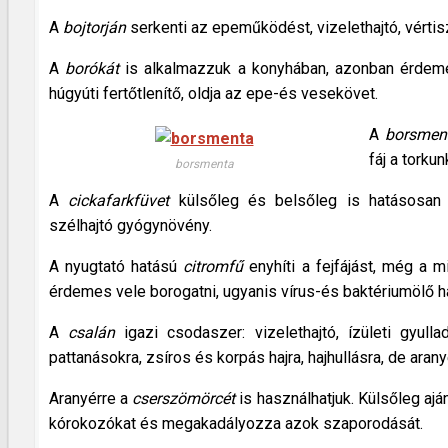
A
bojtorján
serkenti az epeműködést, vizelethajtó, vértisz
A
borókát
is alkalmazzuk a konyhában, azonban érdemes
húgyúti fertőtlenítő, oldja az epe-és vesekövet.
A
borsmen
fáj a torku
borsmenta
A
cickafarkfüvet
külsőleg és belsőleg is hatásosan a
szélhajtó gyógynövény.
A nyugtató hatású
citromfű
enyhíti a fejfájást, még a 
érdemes vele borogatni, ugyanis vírus-és baktériumölő hat
A
csalán
igazi csodaszer: vizelethajtó, ízületi gyulla
pattanásokra, zsíros és korpás hajra, hajhullásra, de ar
Aranyérre a
cserszömörcét
is használhatjuk. Külsőleg ajá
kórokozókat és megakadályozza azok szaporodását.