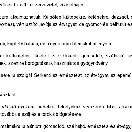
i és frissíti a szervezetet, vizelethajtó.
ra alkalmazhatjuk. Külsőleg kiütésekre, kelésekre, duzzadt, g
omást, vértisztító, javítja az étvágyat, de gyomor-és bélhurut e
, köptető hatású, de a gyomorproblémákat is enyhíti.
kellemetlen tüneteit is csökkenti: görcsoldó, szélhajtó, jav
őnek, szemre borogatásnak használatos gyógynövény.
ére is szolgál. Serkenti az emésztést, az étvágyat, az epemű
asztást.
adálytő
gyökere sebekre, fekélyekre, visszeres lábra alkalm
továbbá a száj és a torok öblögetésére.
almakra is ajánlott: görcsoldó, szélhajtó, emésztés-és étvágyja