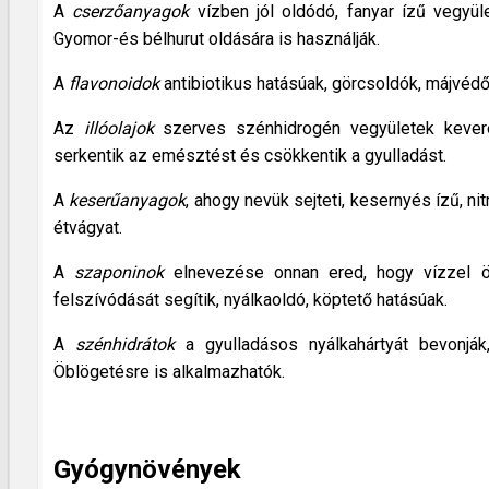
A
cserzőanyagok
vízben jól oldódó, fanyar ízű vegyüle
Gyomor-és bélhurut oldására is használják.
A
flavonoidok
antibiotikus hatásúak, görcsoldók, májvédő
Az
illóolajok
szerves szénhidrogén vegyületek keveré
serkentik az emésztést és csökkentik a gyulladást.
A
keserűanyagok
, ahogy nevük sejteti, kesernyés ízű, 
étvágyat.
A
szaponinok
elnevezése onnan ered, hogy vízzel ö
felszívódását segítik, nyálkaoldó, köptető hatásúak.
A
szénhidrátok
a gyulladásos nyálkahártyát bevonják
Öblögetésre is alkalmazhatók.
Gyógynövények