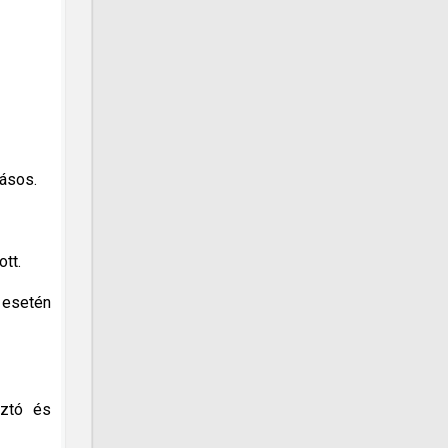
ásos.
tt.
 esetén
sztó és