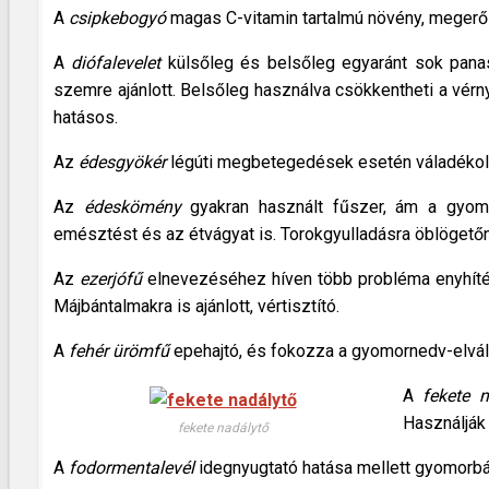
A
csipkebogyó
magas C-vitamin tartalmú növény, megerősít
A
diófalevelet
külsőleg és belsőleg egyaránt sok panasz
szemre ajánlott. Belsőleg használva csökkentheti a vérny
hatásos.
Az
édesgyökér
légúti megbetegedések esetén váladékoldó
Az
édeskömény
gyakran használt fűszer, ám a gyomor 
emésztést és az étvágyat is. Torokgyulladásra öblöget
Az
ezerjófű
elnevezéséhez híven több probléma enyhítés
Májbántalmakra is ajánlott, vértisztító.
A
fehér ürömfű
epehajtó, és fokozza a gyomornedv-elvál
A
fekete n
Használják 
fekete nadálytő
A
fodormentalevél
idegnyugtató hatása mellett gyomorbánt