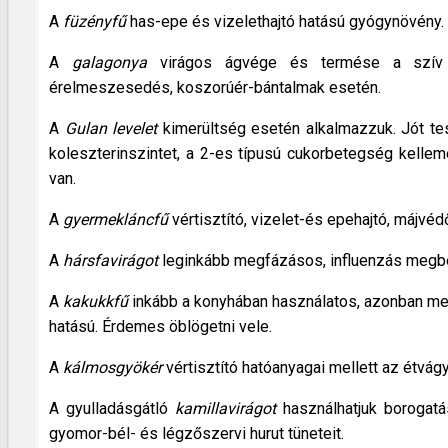
A
füzényfű
has-epe és vizelethajtó hatású gyógynövény.
A
galagonya
virágos ágvége és termése a szív gy
érelmeszesedés, koszorúér-bántalmak esetén.
A
Gulan levelet
kimerültség esetén alkalmazzuk. Jót tes
koleszterinszintet, a 2-es típusú cukorbetegség kelleme
van.
A
gyermekláncfű
vértisztító, vizelet-és epehajtó, májvé
A
hársfavirágot
leginkább megfázásos, influenzás megbete
A
kakukkfű
inkább a konyhában használatos, azonban megf
hatású. Érdemes öblögetni vele.
A
kálmosgyökér
vértisztító hatóanyagai mellett az étvág
A gyulladásgátló
kamillavirágot
használhatjuk borogatás
gyomor-bél- és légzőszervi hurut tüneteit.