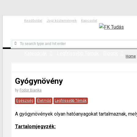
Kezdőoldal
Jogi közlemények
Kapcsolat
Kategóriák
Legfrissebb Témák
Blogok
Home
Gyógynövény
by
Fodor Bianka
Egészség
Életmód
Legfrissebb Témák
A gyógynövények olyan hatóanyagokat tartalmaznak, mel
Tartalomjegyzék: