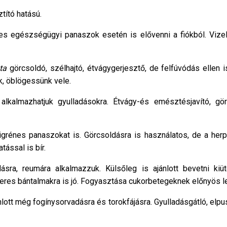
tító hatású.
 egészségügyi panaszok esetén is elővenni a fiókból. Vizele
ta
görcsoldó, szélhajtó, étvágygerjesztő, de felfúvódás ellen i
nk, öblögessünk vele.
lkalmazhatjuk gyulladásokra. Étvágy-és emésztésjavító, gör
migrénes panaszokat is. Görcsoldásra is használatos, de a herp
ással is bír.
dásra, reumára alkalmazzuk. Külsőleg is ajánlott bevetni kiüt
anyeres bántalmakra is jó. Fogyasztása cukorbetegeknek előnyös l
nlott még fogínysorvadásra és torokfájásra. Gyulladásgátló, elpus