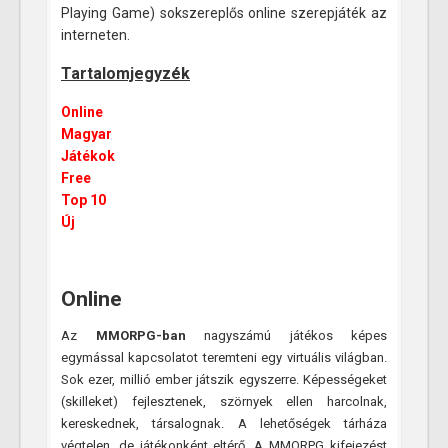
Playing Game) sokszereplős online szerepjáték az
interneten.
Tartalomjegyzék
Online
Magyar
Játékok
Free
Top 10
Új
Online
Az
MMORPG-ban
nagyszámú játékos képes
egymással kapcsolatot teremteni egy virtuális világban.
Sok ezer, millió ember játszik egyszerre. Képességeket
(skilleket) fejlesztenek, szörnyek ellen harcolnak,
kereskednek, társalognak. A lehetőségek tárháza
végtelen, de játékonként eltérő. A MMORPG kifejezést