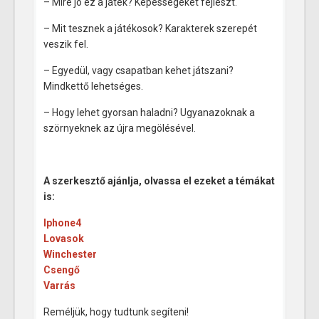
– Mire jó ez a játék? Képességeket fejleszt.
– Mit tesznek a játékosok? Karakterek szerepét
veszik fel.
– Egyedül, vagy csapatban kehet játszani?
Mindkettő lehetséges.
– Hogy lehet gyorsan haladni? Ugyanazoknak a
szörnyeknek az újra megölésével.
A szerkesztő ajánlja, olvassa el ezeket a témákat
is:
Iphone4
Lovasok
Winchester
Csengő
Varrás
Reméljük, hogy tudtunk segíteni!