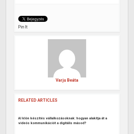
Pin It
Varju Beáta
RELATED ARTICLES
AI klón készítés vállalkozásoknak: hogyan alakítja át a
videós kommunikációt a digitális másod?