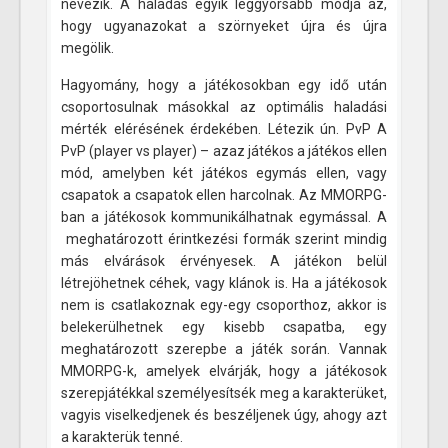
nevezik. A haladás egyik leggyorsabb módja az,
hogy ugyanazokat a szörnyeket újra és újra
megölik.
Hagyomány, hogy a játékosokban egy idő után
csoportosulnak másokkal az optimális haladási
mérték elérésének érdekében. Létezik ún. PvP A
PvP (player vs player) – azaz játékos a játékos ellen
mód, amelyben két játékos egymás ellen, vagy
csapatok a csapatok ellen harcolnak. Az MMORPG-
ban a játékosok kommunikálhatnak egymással. A
meghatározott érintkezési formák szerint mindig
más elvárások érvényesek. A játékon belül
létrejöhetnek céhek, vagy klánok is. Ha a játékosok
nem is csatlakoznak egy-egy csoporthoz, akkor is
belekerülhetnek egy kisebb csapatba, egy
meghatározott szerepbe a játék során. Vannak
MMORPG-k, amelyek elvárják, hogy a játékosok
szerepjátékkal személyesítsék meg a karakterüket,
vagyis viselkedjenek és beszéljenek úgy, ahogy azt
a karakterük tenné.