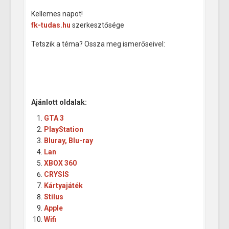
Kellemes napot!
fk-tudas.hu
szerkesztősége
Tetszik a téma? Ossza meg ismerőseivel:
Ajánlott oldalak:
GTA 3
PlayStation
Bluray, Blu-ray
Lan
XBOX 360
CRYSIS
Kártyajáték
Stílus
Apple
Wifi