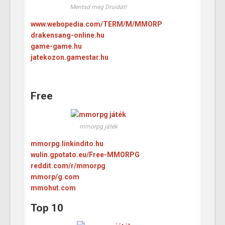
Mentsd meg Druidát!
www.webopedia.com/TERM/M/MMORP
drakensang-online.hu
game-game.hu
jatekozon.gamestar.hu
Free
mmorpg játék
mmorpg.linkindito.hu
wulin.gpotato.eu/Free-MMORPG
reddit.com/r/
mmorpg
mmorp/g.com
mmohut.com
Top 10