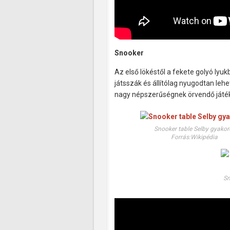
Snooker
Az első lökéstől a fekete golyó lyu
játsszák és állítólag nyugodtan leh
nagy népszerűségnek örvendő játékot
Snooker table Selby gyakor
Forrás:Wikipédia
Sn