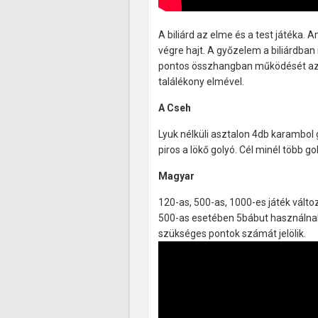
A biliárd az elme és a test játéka.
végre hajt. A győzelem a biliárdban 
pontos összhangban működését az n
találékony elmével.
A Cseh
Lyuk nélküli asztalon 4db karambol g
piros a lökő golyó. Cél minél több go
Magyar
120-as, 500-as, 1000-es játék vált
500-as esetében 5bábut használna
szükséges pontok számát jelölik.