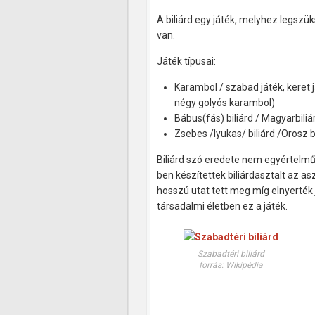
A biliárd egy játék, melyhez legszü
van.
Játék típusai:
Karambol / szabad játék, keret já
négy golyós karambol)
Bábus(fás) biliárd / Magyarbiliá
Zsebes /lyukas/ biliárd /Orosz b
Biliárd szó eredete nem egyértelmű, 
ben készítettek biliárdasztalt az asz
hosszú utat tett meg míg elnyerték 
társadalmi életben ez a játék.
Szabadtéri biliárd
forrás: Wikipédia