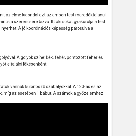
 Amit az elme kigondol azt az emberi test maradéktalanul
nincs a szerencsére bízva. Itt aki sokat gyakorolja a test
yerhet. A jó koordinációs képesség párosulva a
olyóval. A golyók színe: kék, fehér, pontozott fehér és
lyót eltalálni lökésenként.
ozatok vannak különböző szabályokkal. A 120-as és az
k, míg az esetében 1 bábut. A számok a győzelemhez