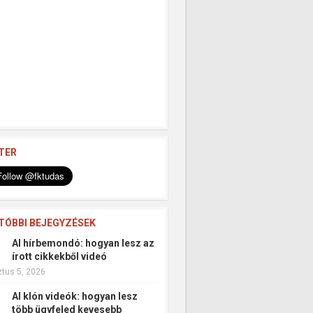
TER
TÓBBI BEJEGYZÉSEK
AI hírbemondó: hogyan lesz az
írott cikkekből videó
tus 5, 2026
AI klón videók: hogyan lesz
több ügyfeled kevesebb