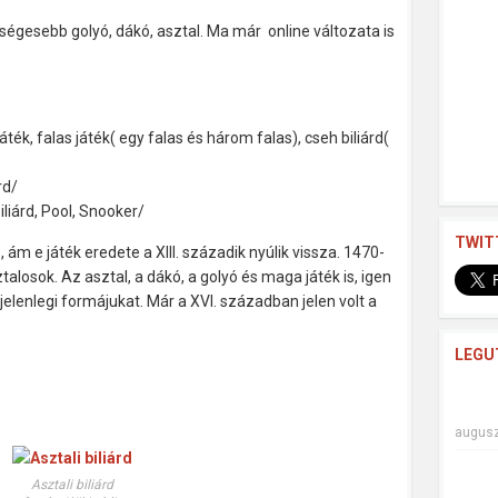
kségesebb golyó, dákó, asztal. Ma már online változata is
ték, falas játék( egy falas és három falas), cseh biliárd(
rd/
iliárd, Pool, Snooker/
TWIT
ám e játék eredete a XIII. századik nyúlik vissza. 1470-
talosok. Az asztal, a dákó, a golyó és maga játék is, igen
jelenlegi formájukat. Már a XVI. században jelen volt a
LEGU
augusz
Asztali biliárd