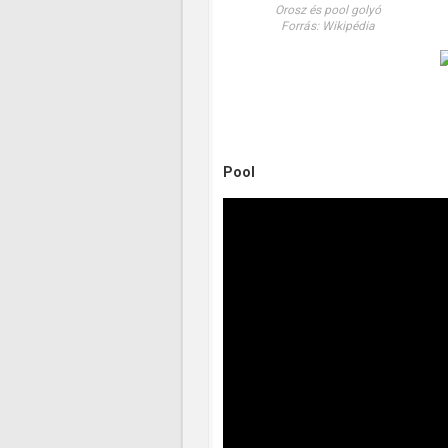
Orosz és pool golyó
Forrás: Wikipédia
Pool
Pool asztal
Forrás: Wikipédia