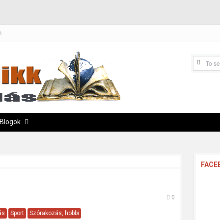
t
Blogok
FACE
0
ás
Sport
Szórakozás, hobbi