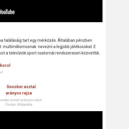
kba találásáig tart egy mérkőzés. Általában pénzben
et multimilliomosnak nevezni a legjobb játékosokat. E
 a televíziók sport csatornái rendszeresen közvetítik.
ol
ooker asztal arányos rajza
Forrás: Wikipédia