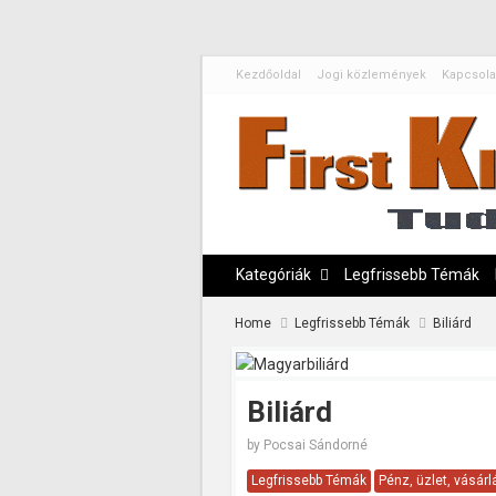
Kezdőoldal
Jogi közlemények
Kapcsola
Kategóriák
Legfrissebb Témák
Home
Legfrissebb Témák
Biliárd
Biliárd
by
Pocsai Sándorné
Legfrissebb Témák
Pénz, üzlet, vásárl