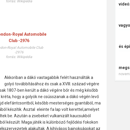
forrás: Wikipédia
videó
vagyo
és épí
don-Royal Automobile Club
-2976
forrás: Wikipédia
megs
novemb
Akkoriban a dákó vastagabbik felét használták a
golyó továbbításához és csak a XVIII. század végére
 csak 1807-ben került a dákó végére bőr és még később
árd kréta, hogy a golyók ne csússzanak a dákó végén levő
ajd elefántcsontból, később mesterséges gyantából, ma
l készítik. Asztal eleinte fa lap volt kerettel,amelyet
dtek be. Azután a zsebeket vulkanizált kaucsukból
ából készült. Maga játék is különböző fejlődési fokokon
tékszervezetek alakultak. A kihívásos bajnokságokat az