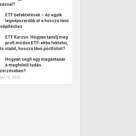
zással?
ETF befektetések – Az egyik
legnépszerűbb út a hosszú távú
népítéshez
ETF Kurzus: Hogyan tanulj meg
profi módon ETF-ekbe fektetni,
ts stabil, hosszú távú portfóliót?
Hogyan segít egy magántanár
a megfelelő tudás
zerzésében?
er 10, 2025