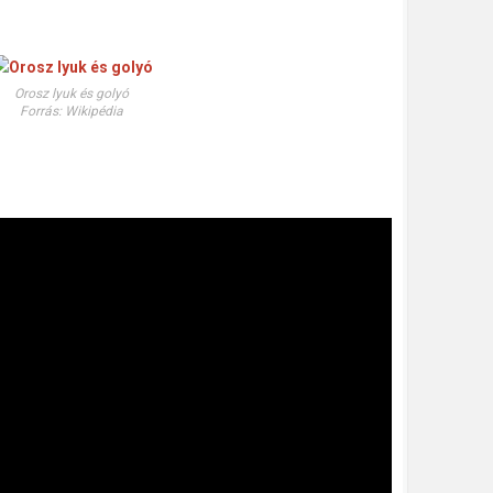
Orosz lyuk és golyó
Forrás: Wikipédia