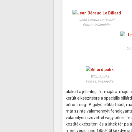
Jean Béraud Le Billard
Forrás: Wikipédia
Lon
Biliárd pakk
Forrás: Wikipédia
alakult a jelenlegi formájára. majd
került elkészítésre a speciális bili
bőrön meg. A golyó előbb fából, m
már szinte valamennyit fenolgyantábó
valamilyen szövettel vagy bőrrel fe
kezdték készíteni és a játék tér pal
ment végig, míg 1850-től kezdve já