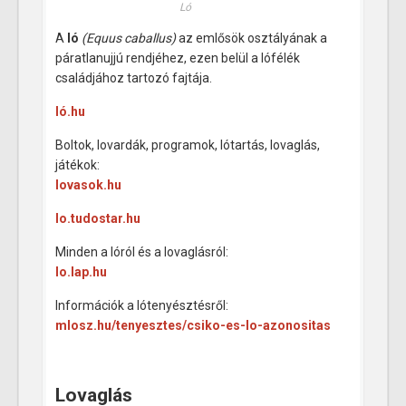
Ló
A
ló
(Equus caballus)
az emlősök osztályának a
páratlanujjú rendjéhez, ezen belül a lófélék
családjához tartozó fajtája.
ló.hu
Boltok, lovardák, programok, lótartás, lovaglás,
játékok:
lovasok.hu
lo.tudostar.hu
Minden a lóról és a lovaglásról:
lo.lap.hu
Információk a lótenyésztésről:
mlosz.hu/tenyesztes/csiko-es-lo-azonositas
Lovaglás