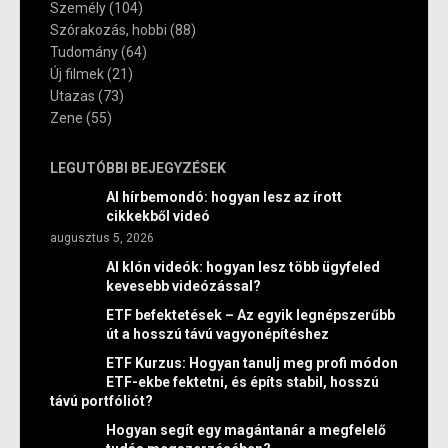
Személy
(104)
Szórakozás, hobbi
(88)
Tudomány
(64)
Új filmek
(21)
Utazas
(73)
Zene
(55)
LEGUTÓBBI BEJEGYZÉSEK
AI hírbemondó: hogyan lesz az írott
cikkekből videó
augusztus 5, 2026
AI klón videók: hogyan lesz több ügyfeled
kevesebb videózással?
ETF befektetések – Az egyik legnépszerűbb
út a hosszú távú vagyonépítéshez
ETF Kurzus: Hogyan tanulj meg profi módon
ETF-ekbe fektetni, és építs stabil, hosszú
távú portfóliót?
Hogyan segít egy magántanár a megfelelő