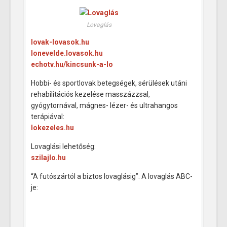
Lovaglás
lovak-lovasok.hu
lonevelde.lovasok.hu
echotv.hu/kincsunk-a-lo‎
Hobbi- és sportlovak betegségek, sérülések utáni
rehabilitációs kezelése masszázzsal,
gyógytornával, mágnes- lézer- és ultrahangos
terápiával:
lokezeles.hu
Lovaglási lehetőség:
szilajlo.hu
“A futószártól a biztos lovaglásig”. A lovaglás ABC-
je: