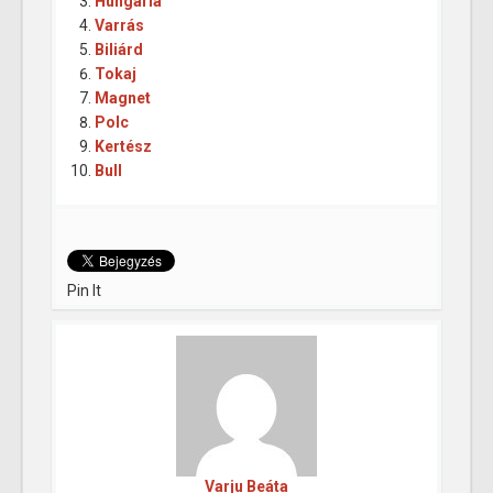
Hungária
Varrás
Biliárd
Tokaj
Magnet
Polc
Kertész
Bull
Pin It
Varju Beáta