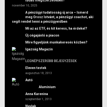
tudás megszerzésében?
november 10, 2025
A pénzügyi tudatosság új arca – Ismerd
meg Orosz Istvánt, a pénzügyi coachot, aki
segít rendet tenni a pénzügyeidben
Mi az az ETF, és kit keress, ha érdekel?
Új cégajánló a piacon
Mire figyeljünk munkakeresés közben?
Igazság Magazin
LEGNÉPSZERŰBB BEJEGYZÉSEK
Eleven testek
augusztus 18, 2013
Autó
Alumínium
Anna Karenina
szeptember 1, 2013
Nyulak