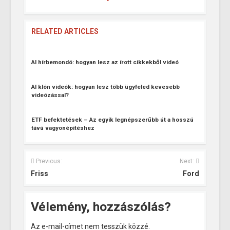
RELATED ARTICLES
AI hírbemondó: hogyan lesz az írott cikkekből videó
AI klón videók: hogyan lesz több ügyfeled kevesebb
videózással?
ETF befektetések – Az egyik legnépszerűbb út a hosszú
távú vagyonépítéshez
Previous:
Next:
Friss
Ford
Vélemény, hozzászólás?
Az e-mail-címet nem tesszük közzé.