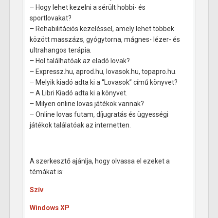
– Hogy lehet kezelni a sérült hobbi- és
sportlovakat?
– Rehabilitációs kezeléssel, amely lehet többek
között masszázs, gyógytorna, mágnes- lézer- és
ultrahangos terápia.
– Hol találhatóak az eladó lovak?
– Expressz.hu, aprod.hu, lovasok.hu, topapro.hu.
– Melyik kiadó adta ki a “Lovasok” című könyvet?
– A Libri Kiadó adta ki a könyvet.
– Milyen online lovas játékok vannak?
– Online lovas futam, díjugratás és ügyességi
játékok találatóak az internetten.
A szerkesztő ajánlja, hogy olvassa el ezeket a
témákat is:
Szív
Windows XP