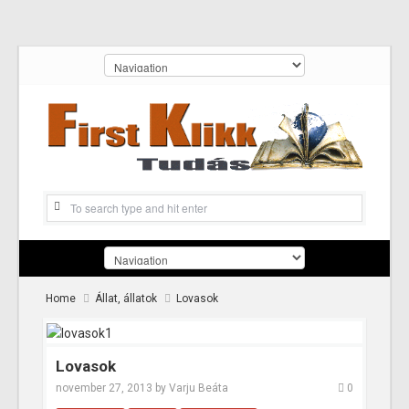
Home
Állat, állatok
Lovasok
Lovasok
november 27, 2013
by
Varju Beáta
0