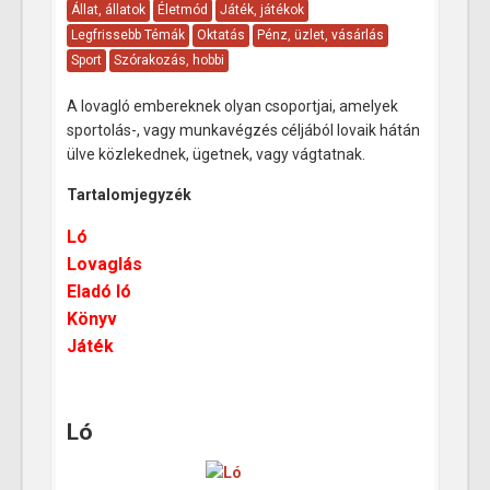
Állat, állatok
Életmód
Játék, játékok
Legfrissebb Témák
Oktatás
Pénz, üzlet, vásárlás
Sport
Szórakozás, hobbi
A lovagló embereknek olyan csoportjai, amelyek
sportolás-, vagy munkavégzés céljából lovaik hátán
ülve közlekednek, ügetnek, vagy vágtatnak.
Tartalomjegyzék
Ló
Lovaglás
Eladó ló
Könyv
Játék
Ló