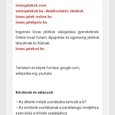
lovasjatekok.com
netesjatekok.hu › Átváltoztatós Játékok
lovas.jatek-online.hu
lovas.jatekpolc.hu
Ingyenes lovas játékok válogatása gyerekeknek.
Online lovas futam, díjugratás és ügyességi játékok
lányoknak és fiúknak:
lovas.jatekod.hu
Tartalom és képek forrása: google.com,
wikipedia.org, youtube
Kérdések és válaszok
– Az állatok melyik osztályába tartozik a ló?
– Az emlősök osztályának a páratlanujjú rendjéhez,
ezen belül a lófélék családjához.