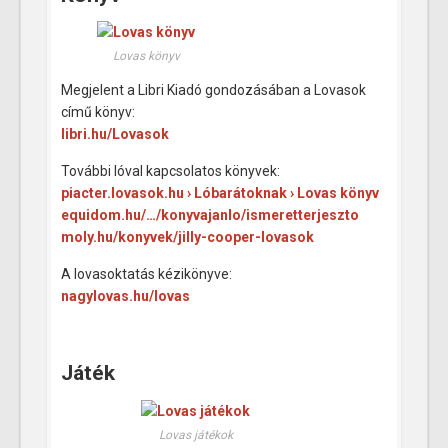
Lovas könyv
Megjelent a Libri Kiadó gondozásában a Lovasok
című könyv:
libri.hu/Lovasok
További lóval kapcsolatos könyvek:
piacter.lovasok.hu › Lóbarátoknak › Lovas könyv
equidom.hu/…/konyvajanlo/ismeretterjeszto
moly.hu/konyvek/jilly-cooper-lovasok
A lovasoktatás kézikönyve:
nagylovas.hu/lovas
Játék
Lovas játékok