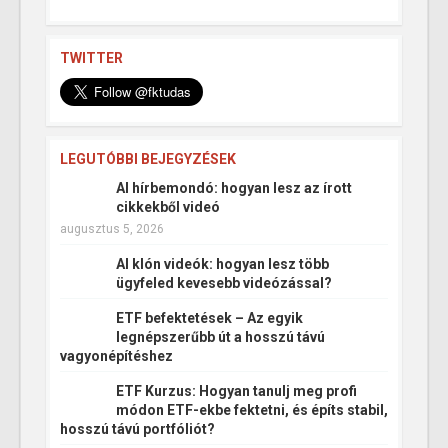
TWITTER
LEGUTÓBBI BEJEGYZÉSEK
AI hírbemondó: hogyan lesz az írott
cikkekből videó
augusztus 5, 2026
AI klón videók: hogyan lesz több
ügyfeled kevesebb videózással?
ETF befektetések – Az egyik
legnépszerűbb út a hosszú távú
vagyonépítéshez
ETF Kurzus: Hogyan tanulj meg profi
módon ETF-ekbe fektetni, és építs stabil,
hosszú távú portfóliót?