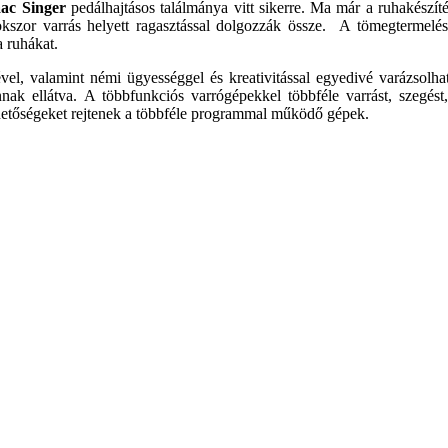
aac Singer
pedálhajtásos találmánya vitt sikerre. Ma már a ruhakészít
szor varrás helyett ragasztással dolgozzák össze. A tömegtermelés 
a ruhákat.
vel, valamint némi ügyességgel és kreativitással egyedivé varázsolhat
nak ellátva. A többfunkciós varrógépekkel többféle varrást, szegést
ehetőségeket rejtenek a többféle programmal működő gépek.