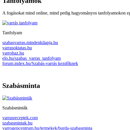
Tanfolyamok
A fogásokat mind online, mind pedig hagyományos tanfolyamokon eg
Tanfolyam
szabasvarras.mindenkilapja.hu
varrasoktatas.hu
varrohaz.hu
elo.hu/szabas_varras_tanfolyam
forum.index.hu/Szabás-varrás kezdőknek
Szabásminta
Szabásminták
varrasreceptek.com
szabasmintak.hu
varrogepcentrum.hu/termekek/burda-szabasminta