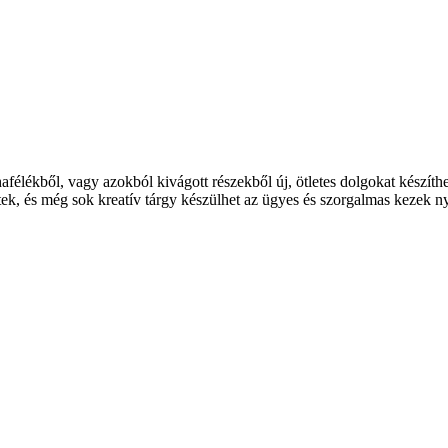
élékből, vagy azokból kivágott részekből új, ötletes dolgokat készíthet
tek, és még sok kreatív tárgy készülhet az ügyes és szorgalmas kezek 