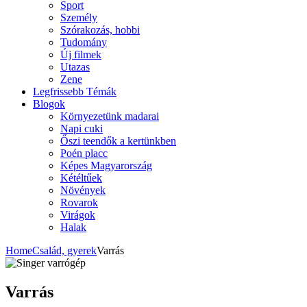
Sport
Személy
Szórakozás, hobbi
Tudomány
Új filmek
Utazas
Zene
Legfrissebb Témák
Blogok
Környezetünk madarai
Napi cuki
Őszi teendők a kertünkben
Poén placc
Képes Magyarország
Kétéltűek
Növények
Rovarok
Virágok
Halak
Home
Család, gyerek
Varrás
Varrás