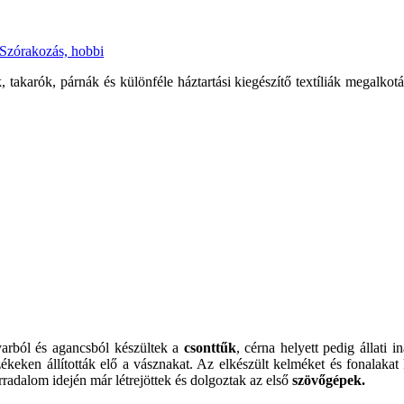
Szórakozás, hobbi
 takarók, párnák és különféle háztartási kiegészítő textíliák megalkot
arból és agancsból készültek a
csonttűk
, cérna helyett pedig állati 
keken állították elő a vásznakat. Az elkészült kelméket és fonalakat 
radalom idején már létrejöttek és dolgoztak az első
szövőgépek.