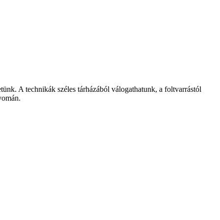
ünk. A technikák széles tárházából válogathatunk, a foltvarrástól
nyomán.