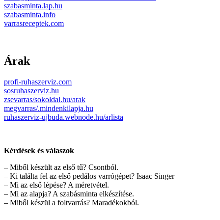
szabasminta.lap.hu
szabasminta.info
varrasreceptek.com
Árak
profi-ruhaszerviz.com
sosruhaszerviz.hu
zsevarras/sokoldal.hu/arak
megvarras/.mindenkilapja.hu
ruhaszerviz-ujbuda.webnode.hu/arlista
Kérdések és válaszok
– Miből készült az első tű? Csontból.
– Ki találta fel az első pedálos varrógépet? Isaac Singer
– Mi az első lépése? A méretvétel.
– Mi az alapja? A szabásminta elkészítése.
– Miből készül a foltvarrás? Maradékokból.