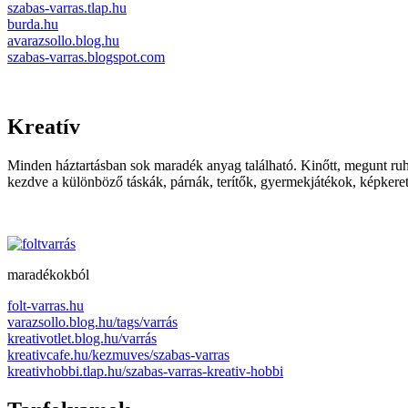
szabas-varras.tlap.hu
burda.hu
avarazsollo.blog.hu
szabas-varras.blogspot.com
Kreatív
Minden háztartásban sok maradék anyag található. Kinőtt, megunt ruhaf
kezdve a különböző táskák, párnák, terítők, gyermekjátékok, képkere
maradékokból
folt-varras.hu
varazsollo.blog.hu/tags/varrás
kreativotlet.blog.hu/varrás
kreativcafe.hu/kezmuves/szabas-varras
kreativhobbi.tlap.hu/szabas-varras-kreativ-hobbi