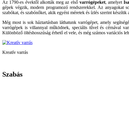
Az 1790-es évektől alkották meg az első
varrógépeket
, amelyet
Is
gépek végzik, modern programozó rendszerekkel. Az anyagokat sok
szabókat, és szabónőket, akik egyéni méretek és ízlés szerint készítik 
Még most is sok háztartásban láthatunk varrógépet, amely segítségé
varrógépek is villannyal működnek, speciális tűvel és cérnával van
Különböző öltéshosszúság érhető el vele, és még számos variációs l
Kreatív varrás
Szabás