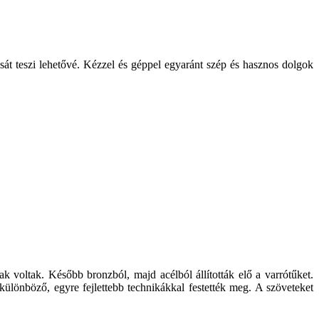
ását teszi lehetővé. Kézzel és géppel egyaránt szép és hasznos dolgok
inak voltak. Később bronzból, majd acélból állították elő a varrótűket.
különböző, egyre fejlettebb technikákkal festették meg. A szöveteket