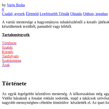
by
Varju Beáta
0
Család, gyerek
Életmód
Legfrissebb Témák
Oktatás
Otthon, ingatlan
A varrás mestersége a hagyományos ruhakészítéstől a kreatív játékok,
készülhetnek textilből, pamutból vagy bőrből.
Tartalomjegyzék
Története
Szabás
Kreatív
Tanfolyam
Szabásminta
Árak
Története
Az egyik legrégebbi kézműves mesterség. A kőkorszakban még agy
Vidéki házaknál a fonalat rokkán sodorták, majd a takácsok szövőszé
nagyobb mennyiségben céhekbe tömörülve készítették el. Az ipari for