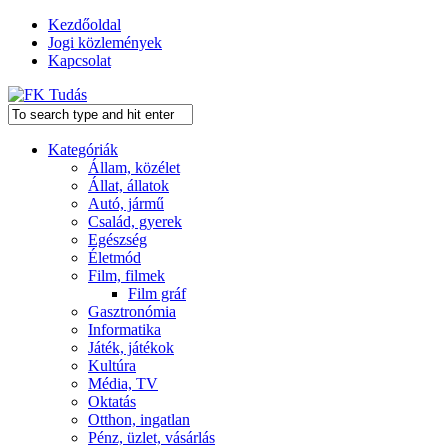
Kezdőoldal
Jogi közlemények
Kapcsolat
Kategóriák
Állam, közélet
Állat, állatok
Autó, jármű
Család, gyerek
Egészség
Életmód
Film, filmek
Film gráf
Gasztronómia
Informatika
Játék, játékok
Kultúra
Média, TV
Oktatás
Otthon, ingatlan
Pénz, üzlet, vásárlás