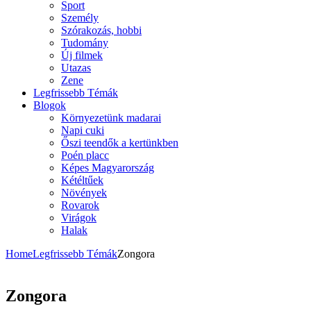
Sport
Személy
Szórakozás, hobbi
Tudomány
Új filmek
Utazas
Zene
Legfrissebb Témák
Blogok
Környezetünk madarai
Napi cuki
Őszi teendők a kertünkben
Poén placc
Képes Magyarország
Kétéltűek
Növények
Rovarok
Virágok
Halak
Home
Legfrissebb Témák
Zongora
Zongora