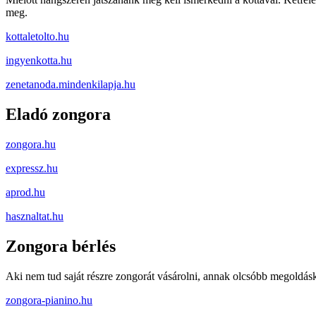
meg.
kottaletolto.hu
ingyenkotta.hu
zenetanoda.mindenkilapja.hu
Eladó zongora
zongora.hu
expressz.hu
aprod.hu
hasznaltat.hu
Zongora bérlés
Aki nem tud saját részre zongorát vásárolni, annak olcsóbb megoldásk
zongora-pianino.hu