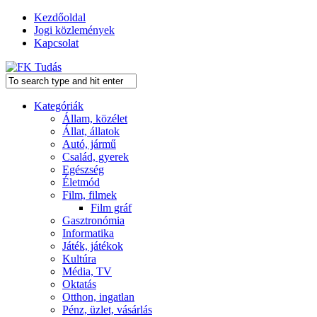
Kezdőoldal
Jogi közlemények
Kapcsolat
Kategóriák
Állam, közélet
Állat, állatok
Autó, jármű
Család, gyerek
Egészség
Életmód
Film, filmek
Film gráf
Gasztronómia
Informatika
Játék, játékok
Kultúra
Média, TV
Oktatás
Otthon, ingatlan
Pénz, üzlet, vásárlás