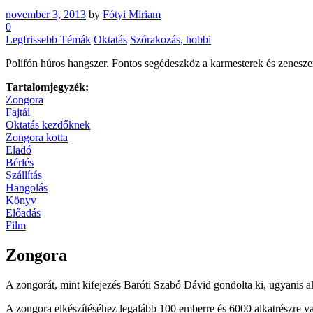
november 3, 2013
by
Fótyi Miriam
0
Legfrissebb Témák
Oktatás
Szórakozás, hobbi
Polifón húros hangszer. Fontos segédeszköz a karmesterek és zenesz
Tartalomjegyzék:
Zongora
Fajtái
Oktatás kezdőknek
Zongora kotta
Eladó
Bérlés
Szállítás
Hangolás
Könyv
Előadás
Film
Zongora
A zongorát, mint kifejezés Baróti Szabó Dávid gondolta ki, ugyanis ak
A zongora elkészítéséhez legalább 100 emberre és 6000 alkatrészre va