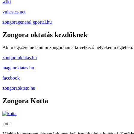
wiki
vujicsics.net
zongorageneral.gportal.hu
Zongora oktatás kezdőknek
Aki megszeretne tanulni zongorázni a következő helyeken megteheti:
zongoraoktatas.hu
maganoktatas.hu
facebook
zongoraoktato.hu
Zongora Kotta
kotta
Mielőtt hangszeren játszanánk meg kell ismerkedni a kottával. Kétféle 