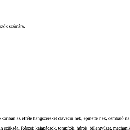
erzők számára.
koriban az efféle hangszereket clavecin-nek, épinette-nek, cembaló-nak
n szükség. Részei: kalapácsok, tompítók, húrok, billentyűzet, mechanik