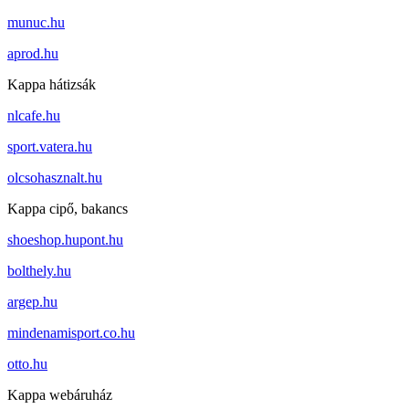
munuc.hu
aprod.hu
Kappa hátizsák
nlcafe.hu
sport.vatera.hu
olcsohasznalt.hu
Kappa cipő, bakancs
shoeshop.hupont.hu
bolthely.hu
argep.hu
mindenamisport.co.hu
otto.hu
Kappa webáruház