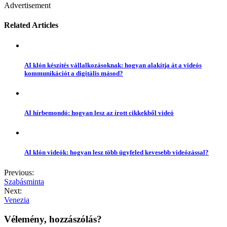
Advertisement
Related Articles
AI klón készítés vállalkozásoknak: hogyan alakítja át a videós
kommunikációt a digitális másod?
AI hírbemondó: hogyan lesz az írott cikkekből videó
AI klón videók: hogyan lesz több ügyfeled kevesebb videózással?
Previous:
Szabásminta
Next:
Venezia
Vélemény, hozzászólás?