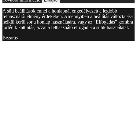
Elfogad
A süti beállítások ennél a honlapnál engedélyezett a legjobb
felhasználói élmény érdekében. Amennyiben a beállítás változtatása
nélkül kerül sor a honlap használatára, vagy az "Elfogadás" gombra
történik kattintás, azzal a felhasználó elfogadja a sütik használatát.
Bezárás