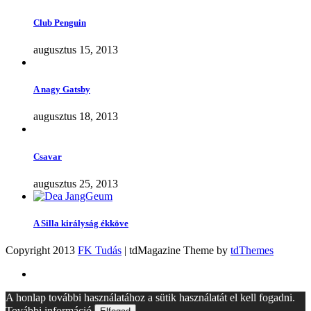
Club Penguin
augusztus 15, 2013
A nagy Gatsby
augusztus 18, 2013
Csavar
augusztus 25, 2013
A Silla királyság ékköve
Copyright 2013
FK Tudás
| tdMagazine Theme by
tdThemes
A honlap további használatához a sütik használatát el kell fogadni.
További információ