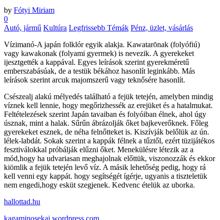
by
Fótyi Miriam
0
Autó, jármű
Kultúra
Legfrissebb Témák
Pénz, üzlet, vásárlás
Vízimanó-A japán folklór egyik alakja. Kawatarōnak (folyófiú)
vagy kawakonak (folyami gyermek) is nevezik. A gyerekeket
ijesztgették a kappával. Egyes leírások szerint gyerekméretű
emberszabásúak, de a testük békához hasonlít leginkább. Más
leírások szerint arcuk majomszerű vagy teknősére hasonlít.
Csészealj alakú mélyedés található a fejük tetején, amelyben mindig
víznek kell lennie, hogy megőrizhessék az erejüket és a hatalmukat.
Feltételezések szerint Japán tavaiban és folyóiban élnek, ahol úgy
úsznak, mint a halak. Sűrűn ábrázolják őket bajkeverőknek. Főleg
gyerekeket esznek, de néha felnőtteket is. Kiszívják belőlük az ún.
lélek-labdát. Sokak szerint a kappák félnek a tűztől, ezért tüzijátékos
fesztiválokkal próbálják elűzni őket. Menekülésre létezik az a
mód,hogy ha udvariasan meghajolnak előttük, viszonozzák és ekkor
kiömlik a fejük tetején levő víz. A másik lehetőség pedig, hogy rá
kell venni egy kappát. hogy segítségét ígérje, ugyanis a tiszteletük
nem engedi,hogy esküt szegjenek. Kedvenc ételük az uborka.
hallottad.hu
kagaminosekai.wordpress.com