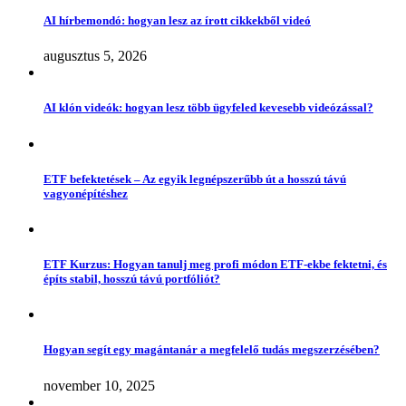
AI hírbemondó: hogyan lesz az írott cikkekből videó
augusztus 5, 2026
AI klón videók: hogyan lesz több ügyfeled kevesebb videózással?
ETF befektetések – Az egyik legnépszerűbb út a hosszú távú
vagyonépítéshez
ETF Kurzus: Hogyan tanulj meg profi módon ETF-ekbe fektetni, és
építs stabil, hosszú távú portfóliót?
Hogyan segít egy magántanár a megfelelő tudás megszerzésében?
november 10, 2025