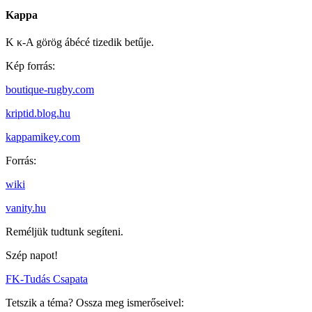
Kappa
Κ κ-A görög ábécé tizedik betűje.
Kép forrás:
boutique-rugby.com
kriptid.blog.hu
kappamikey.com
Forrás:
wiki
vanity.hu
Reméljük tudtunk segíteni.
Szép napot!
FK-Tudás Csapata
Tetszik a téma? Ossza meg ismerőseivel: