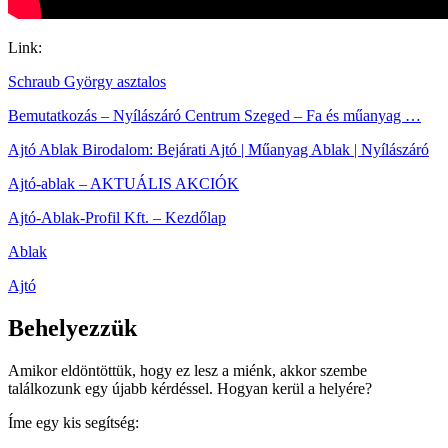
Link:
Schraub György asztalos
Bemutatkozás – Nyílászáró Centrum Szeged – Fa és műanyag …
Ajtó Ablak Birodalom: Bejárati Ajtó | Műanyag Ablak | Nyílászáró
Ajtó-ablak – AKTUÁLIS AKCIÓK
Ajtó-Ablak-Profil Kft. – Kezdőlap
Ablak
Ajtó
Behelyezzük
Amikor eldöntöttük, hogy ez lesz a miénk, akkor szembe
találkozunk egy újabb kérdéssel. Hogyan kerül a helyére?
Íme egy kis segítség: