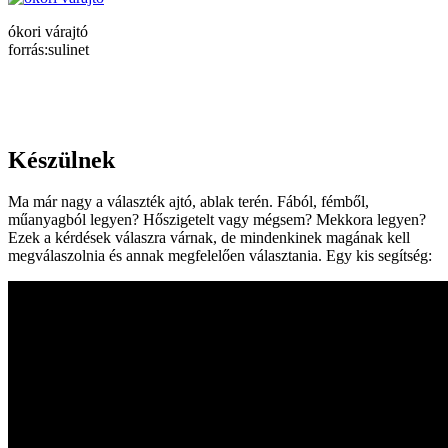
ókori várajtó
forrás:sulinet
Készülnek
Ma már nagy a választék ajtó, ablak terén. Fából, fémből,
műanyagból legyen? Hőszigetelt vagy mégsem? Mekkora legyen?
Ezek a kérdések válaszra várnak, de mindenkinek magának kell
megválaszolnia és annak megfelelően választania. Egy kis segítség: