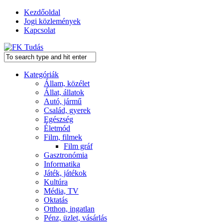
Kezdőoldal
Jogi közlemények
Kapcsolat
Kategóriák
Állam, közélet
Állat, állatok
Autó, jármű
Család, gyerek
Egészség
Életmód
Film, filmek
Film gráf
Gasztronómia
Informatika
Játék, játékok
Kultúra
Média, TV
Oktatás
Otthon, ingatlan
Pénz, üzlet, vásárlás