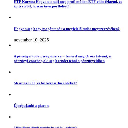
ETF Kurzus: Hogyan tanulj meg profi módon ETF-ekbe fektetni, és
építs stabil, hosszú távú portfóliót?
Hogyan segít egy magántanár a megfelelő tudás megszerzésében?
november 10, 2025
A pénzügyi tudatosság új arca – Ismerd meg Orosz Istvánt, a
pénzügyi coachot, aki segít rendet tenni a pénzügyeidben
Mi az az ETF, és kit keress, ha érdekel?
Új cégajánló a piacon
Mire figyeljünk munkakeresés közben?