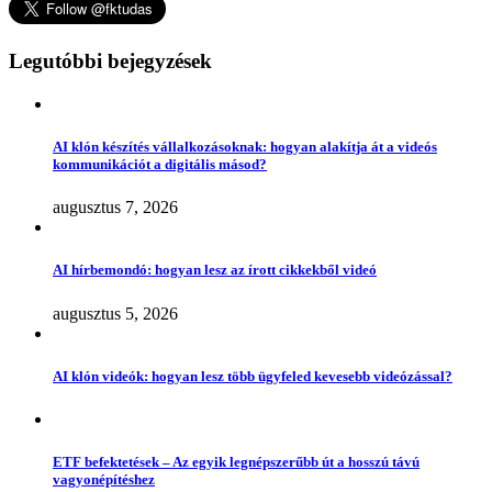
Legutóbbi bejegyzések
AI klón készítés vállalkozásoknak: hogyan alakítja át a videós
kommunikációt a digitális másod?
augusztus 7, 2026
AI hírbemondó: hogyan lesz az írott cikkekből videó
augusztus 5, 2026
AI klón videók: hogyan lesz több ügyfeled kevesebb videózással?
ETF befektetések – Az egyik legnépszerűbb út a hosszú távú
vagyonépítéshez