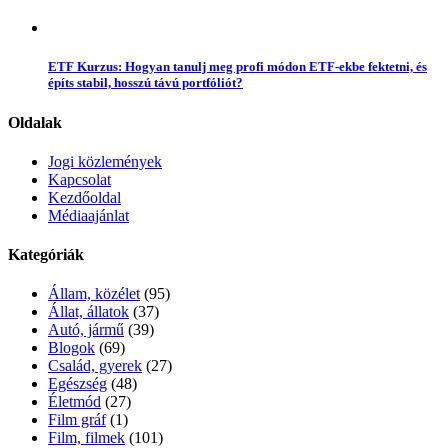
ETF Kurzus: Hogyan tanulj meg profi módon ETF-ekbe fektetni, és
építs stabil, hosszú távú portfóliót?
Oldalak
Jogi közlemények
Kapcsolat
Kezdőoldal
Médiaajánlat
Kategóriák
Állam, közélet
(95)
Állat, állatok
(37)
Autó, jármű
(39)
Blogok
(69)
Család, gyerek
(27)
Egészség
(48)
Életmód
(27)
Film gráf
(1)
Film, filmek
(101)