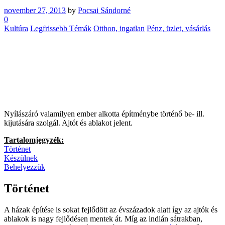
november 27, 2013
by
Pocsai Sándorné
0
Kultúra
Legfrissebb Témák
Otthon, ingatlan
Pénz, üzlet, vásárlás
Nyílászáró valamilyen ember alkotta építménybe történő be- ill.
kijutására szolgál. Ajtót és ablakot jelent.
Tartalomjegyzék:
Történet
Készülnek
Behelyezzük
Történet
A házak építése is sokat fejlődött az évszázadok alatt így az ajtók és
ablakok is nagy fejlődésen mentek át. Míg az indián sátrakban,