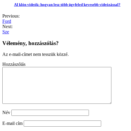
AI klón videók: hogyan lesz több ügyfeled kevesebb videózással?
Previous:
Ford
Next:
Sze
Vélemény, hozzászólás?
Az e-mail-címet nem tesszük közzé.
Hozzászólás
Név
E-mail cím