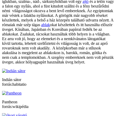
iglukban, szalma-, nád-, sárkunyhókban volt egy
ajtó
és a tetőn vagy
a falon egy nyílás, ahol a füst kitudott szállni és a fény beszűrődni
némi világosságot okozva a bent levő embereknek. Az egyiptomiak
már véstek a falakba nyílásokat. A görögök már nagyobb réseket
készítettek, melyek a belső a ház közepén található udvarra nézett. A
rómaiak már szép tágas
ablak
okat készítettek és itt használta először
üveget. Kínában, Japánban és Koreában papírral fedték be az
ablakokat. Zsalukat, rácsokat használtak több helyen is a világban.
Ez arra volt jó, hogy az elemeket és a nemkívánatos látogatókat
kívül tartotta, lehetett szellőztetni és világosság is volt, de az apró
rovaroknak nem volt akadály. A középkorban már a stílusok
alakulása is megjelent az ablakokon is, barokk, román, gótika és
nem csak a templomokban. A szegény embereknek nem volt pénzük
üvegre, akkor hólyagpapírt használtak üveg helyet.
Indián sátor
forrás:habitatio
Pantheon
forrás:wikipédia