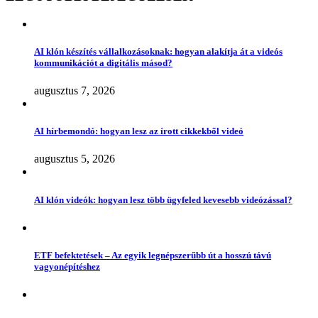
AI klón készítés vállalkozásoknak: hogyan alakítja át a videós
kommunikációt a digitális másod?
augusztus 7, 2026
AI hírbemondó: hogyan lesz az írott cikkekből videó
augusztus 5, 2026
AI klón videók: hogyan lesz több ügyfeled kevesebb videózással?
ETF befektetések – Az egyik legnépszerűbb út a hosszú távú
vagyonépítéshez