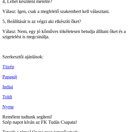
4, Lehet készíteni méretre?
Válasz: Igen, csak a megfelelő szakembert kell választani.
5, Beállítását is az végzi aki elkészíti őket?
Válasz: Nem, egy jó kőműves tökéletesen betudja állítani őket és a
szigetelést is megcsinálja.
Szerkesztői ajánlások:
Tüzép
Papagáj
Indiai
Toldi
Nyme
Remélem tudtunk segíteni!
Szép napot kíván az FK Tudás Csapata!