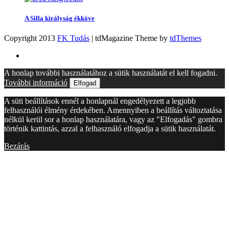
A Silla királyság ékköve
Copyright 2013
FK Tudás
| tdMagazine Theme by
tdThemes
A honlap további használatához a sütik használatát el kell fogadni.
További információ
Elfogad
A süti beállítások ennél a honlapnál engedélyezett a legjobb
felhasználói élmény érdekében. Amennyiben a beállítás változtatása
nélkül kerül sor a honlap használatára, vagy az "Elfogadás" gombra
történik kattintás, azzal a felhasználó elfogadja a sütik használatát.
Bezárás