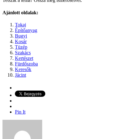
Tetszik a téma? Ossza meg ismerőseivel:
Ajánlott oldalak:
Tokaj
Építőanyag
Bugyi
Kosár
Tüzép
Szakács
Kertészet
Fürdőszoba
Keresők
Jácint
Pin It