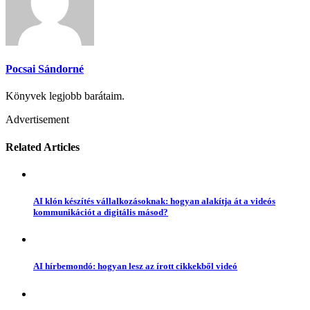
Pocsai Sándorné
Könyvek legjobb barátaim.
Advertisement
Related Articles
AI klón készítés vállalkozásoknak: hogyan alakítja át a videós
kommunikációt a digitális másod?
AI hírbemondó: hogyan lesz az írott cikkekből videó