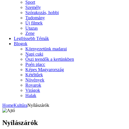
Sport
Személy
Szórakozás, hobbi
Tudomány
Új filmek
Utazas
Zene
Legfrissebb Témák
Blogok
Környezetünk madarai
Napi cuki
Őszi teendők a kertünkben
Poén placc
Képes Magyarország
Kétéltűek
Növények
Rovarok
Virágok
Halak
Home
Kultúra
Nyílászárók
Nyílászárók