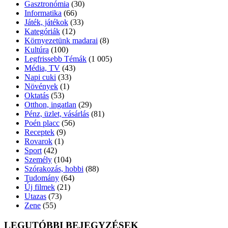
Gasztronómia
(30)
Informatika
(66)
Játék, játékok
(33)
Kategóriák
(12)
Környezetünk madarai
(8)
Kultúra
(100)
Legfrissebb Témák
(1 005)
Média, TV
(43)
Napi cuki
(33)
Növények
(1)
Oktatás
(53)
Otthon, ingatlan
(29)
Pénz, üzlet, vásárlás
(81)
Poén placc
(56)
Receptek
(9)
Rovarok
(1)
Sport
(42)
Személy
(104)
Szórakozás, hobbi
(88)
Tudomány
(64)
Új filmek
(21)
Utazas
(73)
Zene
(55)
LEGUTÓBBI BEJEGYZÉSEK