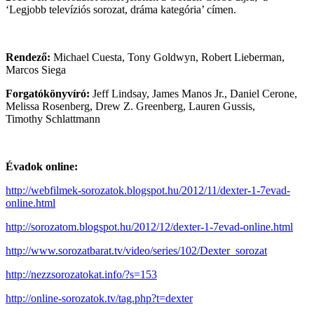
‘Legjobb televíziós sorozat, dráma kategória’ címen.
Rendező:
Michael Cuesta, Tony Goldwyn, Robert Lieberman,
Marcos Siega
Forgatókönyvíró:
Jeff Lindsay, James Manos Jr., Daniel Cerone,
Melissa Rosenberg, Drew Z. Greenberg, Lauren Gussis,
Timothy Schlattmann
Évadok online:
http://webfilmek-sorozatok.blogspot.hu/2012/11/dexter-1-7evad-
online.html
http://sorozatom.blogspot.hu/2012/12/dexter-1-7evad-online.html
http://www.sorozatbarat.tv/video/series/102/Dexter_sorozat
http://nezzsorozatokat.info/?s=153
http://online-sorozatok.tv/tag.php?t=dexter