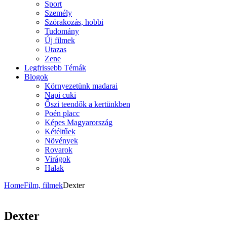
Sport
Személy
Szórakozás, hobbi
Tudomány
Új filmek
Utazas
Zene
Legfrissebb Témák
Blogok
Környezetünk madarai
Napi cuki
Őszi teendők a kertünkben
Poén placc
Képes Magyarország
Kétéltűek
Növények
Rovarok
Virágok
Halak
Home
Film, filmek
Dexter
Dexter