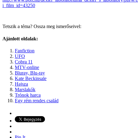
i_film_id=43250
Tetszik a téma? Ossza meg ismerőseivel:
Ajánlott oldalak:
Fanfiction
UFO
Cobra 11
MTV-online
Bluray, Blu-ray
Kate Beckinsale
Hajsza
Marslakók
Trónok harca
Egy rém rendes család
Pin It