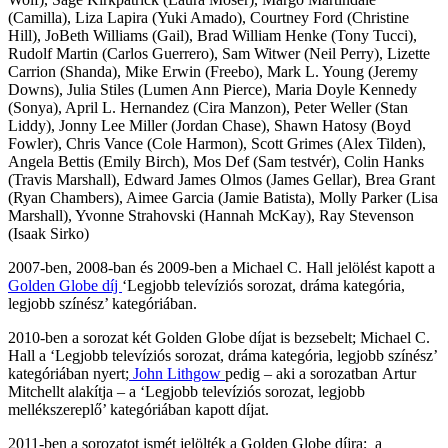
(Camilla), Liza Lapira (Yuki Amado), Courtney Ford (Christine
Hill), JoBeth Williams (Gail), Brad William Henke (Tony Tucci),
Rudolf Martin (Carlos Guerrero), Sam Witwer (Neil Perry), Lizette
Carrion (Shanda), Mike Erwin (Freebo), Mark L. Young (Jeremy
Downs), Julia Stiles (Lumen Ann Pierce), Maria Doyle Kennedy
(Sonya), April L. Hernandez (Cira Manzon), Peter Weller (Stan
Liddy), Jonny Lee Miller (Jordan Chase), Shawn Hatosy (Boyd
Fowler), Chris Vance (Cole Harmon), Scott Grimes (Alex Tilden),
Angela Bettis (Emily Birch), Mos Def (Sam testvér), Colin Hanks
(Travis Marshall), Edward James Olmos (James Gellar), Brea Grant
(Ryan Chambers), Aimee Garcia (Jamie Batista), Molly Parker (Lisa
Marshall), Yvonne Strahovski (Hannah McKay), Ray Stevenson
(Isaak Sirko)
2007-ben, 2008-ban és 2009-ben a Michael C. Hall jelölést kapott a
Golden Globe díj
‘Legjobb televíziós sorozat, dráma kategória,
legjobb színész’ kategóriában.
2010-ben a sorozat két Golden Globe díjat is bezsebelt; Michael C.
Hall a ‘Legjobb televíziós sorozat, dráma kategória, legjobb színész’
kategóriában nyert;
John Lithgow
pedig – aki a sorozatban Artur
Mitchellt alakítja – a ‘Legjobb televíziós sorozat, legjobb
mellékszereplő’ kategóriában kapott díjat.
2011-ben a sorozatot ismét jelölték a Golden Globe díjra; a