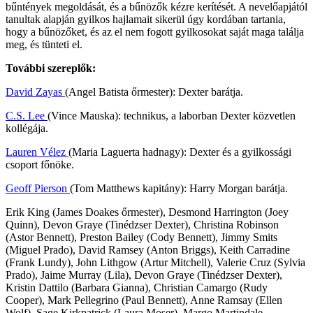
bűntények megoldását, és a bűnözők kézre kerítését. A nevelőapjától
tanultak alapján gyilkos hajlamait sikerül úgy kordában tartania,
hogy a bűnözőket, és az el nem fogott gyilkosokat saját maga találja
meg, és tünteti el.
További szereplők:
David Zayas
(Angel Batista őrmester): Dexter barátja.
C.S. Lee
(Vince Mauska): technikus, a laborban Dexter közvetlen
kollégája.
Lauren Vélez
(Maria Laguerta hadnagy): Dexter és a gyilkossági
csoport főnöke.
Geoff Pierson
(Tom Matthews kapitány): Harry Morgan barátja.
Erik King (James Doakes őrmester), Desmond Harrington (Joey
Quinn), Devon Graye (Tinédzser Dexter), Christina Robinson
(Astor Bennett), Preston Bailey (Cody Bennett), Jimmy Smits
(Miguel Prado), David Ramsey (Anton Briggs), Keith Carradine
(Frank Lundy), John Lithgow (Artur Mitchell), Valerie Cruz (Sylvia
Prado), Jaime Murray (Lila), Devon Graye (Tinédzser Dexter),
Kristin Dattilo (Barbara Gianna), Christian Camargo (Rudy
Cooper), Mark Pellegrino (Paul Bennett), Anne Ramsay (Ellen
Wolf), Sage Kirkpatrick (Laura Moser), Margo Martindale