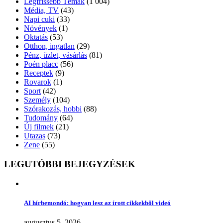
Legfrissebb Témák
(1 004)
Média, TV
(43)
Napi cuki
(33)
Növények
(1)
Oktatás
(53)
Otthon, ingatlan
(29)
Pénz, üzlet, vásárlás
(81)
Poén placc
(56)
Receptek
(9)
Rovarok
(1)
Sport
(42)
Személy
(104)
Szórakozás, hobbi
(88)
Tudomány
(64)
Új filmek
(21)
Utazas
(73)
Zene
(55)
LEGUTÓBBI BEJEGYZÉSEK
AI hírbemondó: hogyan lesz az írott cikkekből videó
augusztus 5, 2026