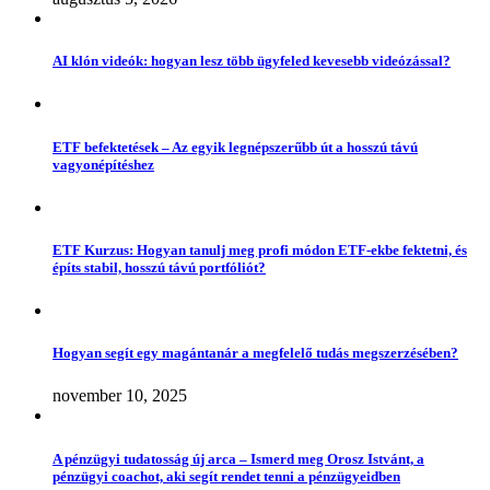
AI klón videók: hogyan lesz több ügyfeled kevesebb videózással?
ETF befektetések – Az egyik legnépszerűbb út a hosszú távú
vagyonépítéshez
ETF Kurzus: Hogyan tanulj meg profi módon ETF-ekbe fektetni, és
építs stabil, hosszú távú portfóliót?
Hogyan segít egy magántanár a megfelelő tudás megszerzésében?
november 10, 2025
A pénzügyi tudatosság új arca – Ismerd meg Orosz Istvánt, a
pénzügyi coachot, aki segít rendet tenni a pénzügyeidben