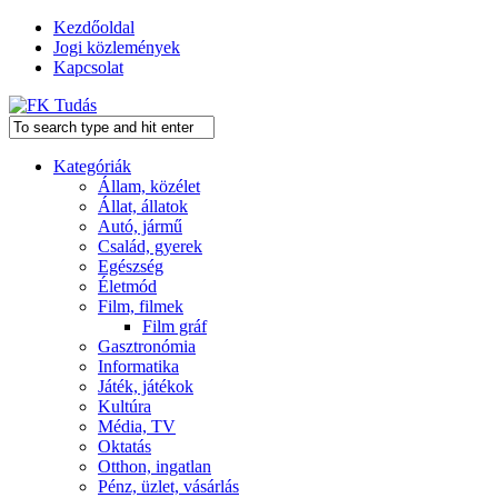
Kezdőoldal
Jogi közlemények
Kapcsolat
Kategóriák
Állam, közélet
Állat, állatok
Autó, jármű
Család, gyerek
Egészség
Életmód
Film, filmek
Film gráf
Gasztronómia
Informatika
Játék, játékok
Kultúra
Média, TV
Oktatás
Otthon, ingatlan
Pénz, üzlet, vásárlás