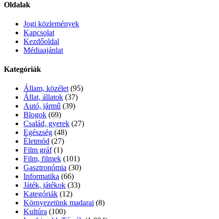
Oldalak
Jogi közlemények
Kapcsolat
Kezdőoldal
Médiaajánlat
Kategóriák
Állam, közélet
(95)
Állat, állatok
(37)
Autó, jármű
(39)
Blogok
(69)
Család, gyerek
(27)
Egészség
(48)
Életmód
(27)
Film gráf
(1)
Film, filmek
(101)
Gasztronómia
(30)
Informatika
(66)
Játék, játékok
(33)
Kategóriák
(12)
Környezetünk madarai
(8)
Kultúra
(100)