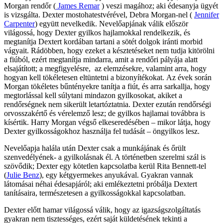
Morgan rendőr (
James Remar
) veszi magához; aki édesanyja ügyét
is vizsgálta. Dexter mostohatestvérével, Debra Morgan-nel (
Jennifer
Carpenter
) együtt nevelkedik. Nevelőapjának válik először
világossá, hogy Dexter gyilkos hajlamokkal rendelkezik, és
megtanítja Dextert kordában tartani a sötét dolgok iránti morbid
vágyait. Rádöbben, hogy ezeket a késztetéseket nem tudja kitörölni
a fiúból, ezért megtanítja mindarra, amit a rendőri pályája alatt
elsajátított; a megfigyelésre, az elemzésekre, valamint arra, hogy
hogyan kell tökéletesen eltüntetni a bizonyítékokat. Az évek során
Morgan tökéletes bűntényekre tanítja a fiút, és arra sarkallja, hogy
megtorlással kell súlytani mindazon gyilkosokat, akiket a
rendőrségnek nem sikerült letartóztatnia. Dexter ezután rendőrségi
orvosszakértő és vérelemző lesz; de gyilkos hajlamai továbbra is
kísértik. Harry Morgan végső elkeseredésében – mikor látja, hogy
Dexter gyilkosságokhoz használja fel tudását – öngyilkos lesz.
Nevelőapja halála után Dexter csak a munkájának és őrült
szenvedélyének- a gyilkolásnak él. A történetben szerelmi szál is
szövődik; Dexter egy kötetlen kapcsolatba kerül Rita Bennett-tel
(
Julie Benz
), egy kétgyermekes anyukával. Gyakran vannak
látomásai néhai édesapjáról; aki emlékeztetni próbálja Dextert
tanításaira, természetesen a gyilkosságokkal kapcsolatban.
Dexter előtt hamar világossá válik, hogy az igazságszolgáltatás
gyakran nem tisztességes, ezért saját küldetésének tekinti a