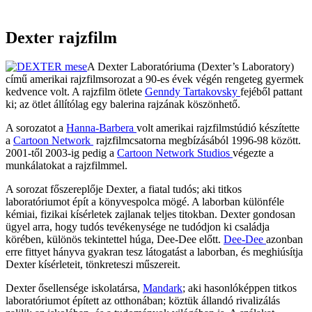
Dexter rajzfilm
A Dexter Laboratóriuma (Dexter’s Laboratory)
című amerikai rajzfilmsorozat a 90-es évek végén rengeteg gyermek
kedvence volt. A rajzfilm ötlete
Genndy Tartakovsky
fejéből pattant
ki; az ötlet állítólag egy balerina rajzának köszönhető.
A sorozatot a
Hanna-Barbera
volt amerikai rajzfilmstúdió készítette
a
Cartoon Network
rajzfilmcsatorna megbízásából 1996-98 között.
2001-től 2003-ig pedig a
Cartoon Network Studios
végezte a
munkálatokat a rajzfilmmel.
A sorozat főszereplője Dexter, a fiatal tudós; aki titkos
laboratóriumot épít a könyvespolca mögé. A laborban különféle
kémiai, fizikai kísérletek zajlanak teljes titokban. Dexter gondosan
ügyel arra, hogy tudós tevékenysége ne tudódjon ki családja
körében, különös tekintettel húga, Dee-Dee előtt.
Dee-Dee
azonban
erre fittyet hányva gyakran tesz látogatást a laborban, és meghiúsítja
Dexter kísérleteit, tönkreteszi műszereit.
Dexter ősellensége iskolatársa,
Mandark
; aki hasonlóképpen titkos
laboratóriumot épített az otthonában; köztük állandó rivalizálás