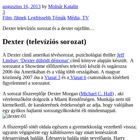
augusztus 16, 2013
by
Molnár Katalin
3
Film, filmek
Legfrissebb Témák
Média, TV
Dexter televíziós sorozat és a dexter rajzfilm…
Dexter (televíziós sorozat)
A Dexter című amerikai tévésorozat, pszichológiai thriller
Jeff
Lindsay
‘Dexter dühödt démonai’
című könyve alapján készült. A
sorozatot a Showtime előfizetéses televízió készíti és sugározza
2006 óta Amerikában és a világ több országában. A magyar
közönség 2007 óta a
Viasat 3
és a
Viasat 6
csatornákon kísérheti
figyelemmel a sorozatot.
A sorozat főszereplője Dexter Morgan (
Michael C. Hall
) , aki
vérelemzőként dolgozik a Miami Rendőrségen. Munkája nem túl
kiemelkedő, de karakterének érdekességét az adja, hogy valójában
egy gyilkos hajlamú sorozatgyilkosként éli mindennapjait.
A főszereplő sötét oldala egészen a gyermekkoráig vezethető vissza;
ugyanis végignézte egy kábítószeres ügy miatt lemészárolt
édesanyjának halálát. Édesanyja halála után nevelőapja, Harry