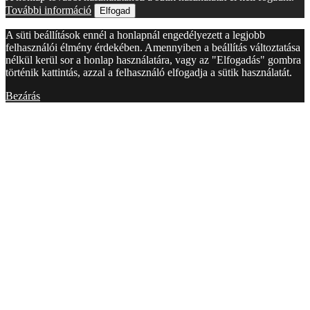
További információ
Elfogad
A süti beállítások ennél a honlapnál engedélyezett a legjobb
felhasználói élmény érdekében. Amennyiben a beállítás változtatása
nélkül kerül sor a honlap használatára, vagy az "Elfogadás" gombra
történik kattintás, azzal a felhasználó elfogadja a sütik használatát.
Bezárás