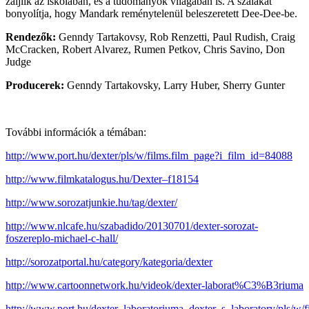
zaljlik az iskolában, és a tudományok világában is. A szálakat
bonyolítja, hogy Mandark reménytelenül beleszeretett Dee-Dee-be.
Rendezők:
Genndy Tartakovsy, Rob Renzetti, Paul Rudish, Craig
McCracken, Robert Alvarez, Rumen Petkov, Chris Savino, Don
Judge
Producerek:
Genndy Tartakovsky, Larry Huber, Sherry Gunter
További információk a témában:
http://www.port.hu/dexter/pls/w/films.film_page?i_film_id=84088
http://www.filmkatalogus.hu/Dexter–f18154
http://www.sorozatjunkie.hu/tag/dexter/
http://www.nlcafe.hu/szabadido/20130701/dexter-sorozat-
foszereplo-michael-c-hall/
http://sorozatportal.hu/category/kategoria/dexter
http://www.cartoonnetwork.hu/videok/dexter-laborat%C3%B3riuma
http://www.port.hu/dexter_laboratoriuma_dexter_s_laboratory/pls/w/f