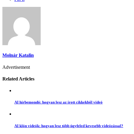
Molnár Katalin
Advertisement
Related Articles
AI hírbemondó: hogyan lesz az írott cikkekből videó
AI klón videók: hogyan lesz több ügyfeled kevesebb videózással?