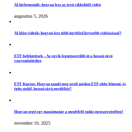
AI hírbemondó: hogyan lesz az írott cikkekből videó
augusztus 5, 2026
AI klón videók: hogyan lesz több ügyfeled kevesebb videózással?
ETF befektetések – Az egyik legnépszerűbb út a hosszú távú
vagyonépítéshez
ETF Kurzus: Hogyan tanulj meg profi módon ETF-ekbe fektetni, és
építs stabil, hosszú távú portfóliót?
Hogyan segít egy magántanár a megfelelő tudás megszerzésében?
november 10, 2025