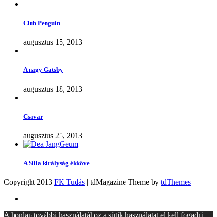
Club Penguin
augusztus 15, 2013
A nagy Gatsby
augusztus 18, 2013
Csavar
augusztus 25, 2013
A Silla királyság ékköve
Copyright 2013
FK Tudás
| tdMagazine Theme by
tdThemes
A honlap további használatához a sütik használatát el kell fogadni.