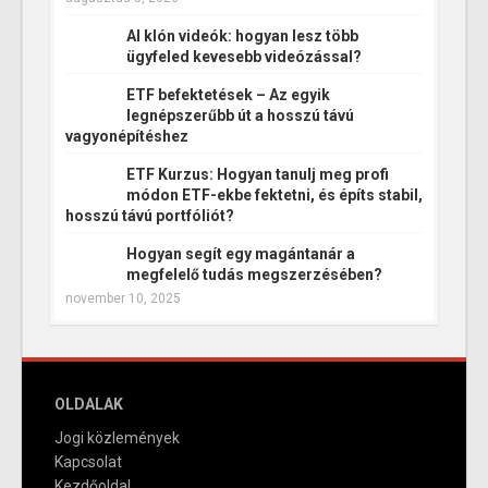
AI klón videók: hogyan lesz több
ügyfeled kevesebb videózással?
ETF befektetések – Az egyik
legnépszerűbb út a hosszú távú
vagyonépítéshez
ETF Kurzus: Hogyan tanulj meg profi
módon ETF-ekbe fektetni, és építs stabil,
hosszú távú portfóliót?
Hogyan segít egy magántanár a
megfelelő tudás megszerzésében?
november 10, 2025
OLDALAK
Jogi közlemények
Kapcsolat
Kezdőoldal