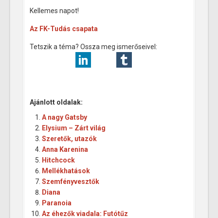
Kellemes napot!
Az FK-Tudás csapata
Tetszik a téma? Ossza meg ismerőseivel:
Ajánlott oldalak:
A nagy Gatsby
Elysium – Zárt világ
Szeretők, utazók
Anna Karenina
Hitchcock
Mellékhatások
Szemfényvesztők
Diana
Paranoia
Az éhezők viadala: Futótűz