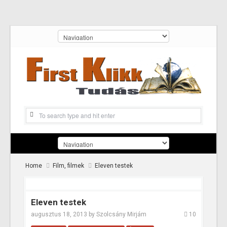
Home
Film, filmek
Eleven testek
Eleven testek
augusztus 18, 2013
by
Szolcsány Mirjám
10