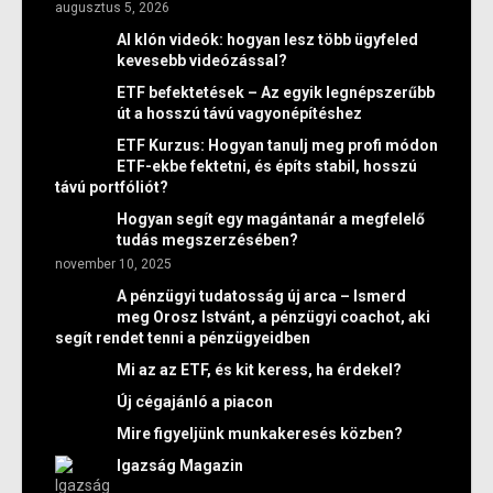
augusztus 5, 2026
AI klón videók: hogyan lesz több ügyfeled
kevesebb videózással?
ETF befektetések – Az egyik legnépszerűbb
út a hosszú távú vagyonépítéshez
ETF Kurzus: Hogyan tanulj meg profi módon
ETF-ekbe fektetni, és építs stabil, hosszú
távú portfóliót?
Hogyan segít egy magántanár a megfelelő
tudás megszerzésében?
november 10, 2025
A pénzügyi tudatosság új arca – Ismerd
meg Orosz Istvánt, a pénzügyi coachot, aki
segít rendet tenni a pénzügyeidben
Mi az az ETF, és kit keress, ha érdekel?
Új cégajánló a piacon
Mire figyeljünk munkakeresés közben?
Igazság Magazin