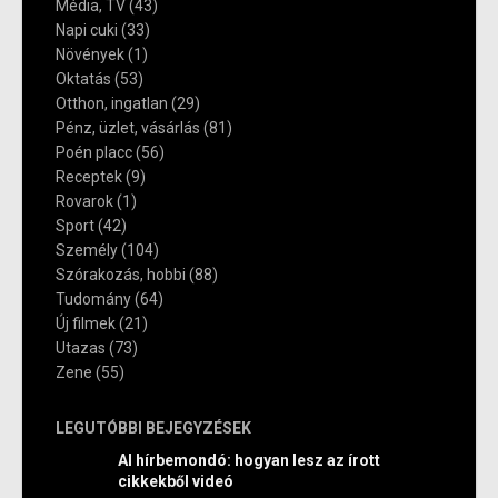
Média, TV
(43)
Napi cuki
(33)
Növények
(1)
Oktatás
(53)
Otthon, ingatlan
(29)
Pénz, üzlet, vásárlás
(81)
Poén placc
(56)
Receptek
(9)
Rovarok
(1)
Sport
(42)
Személy
(104)
Szórakozás, hobbi
(88)
Tudomány
(64)
Új filmek
(21)
Utazas
(73)
Zene
(55)
LEGUTÓBBI BEJEGYZÉSEK
AI hírbemondó: hogyan lesz az írott
cikkekből videó