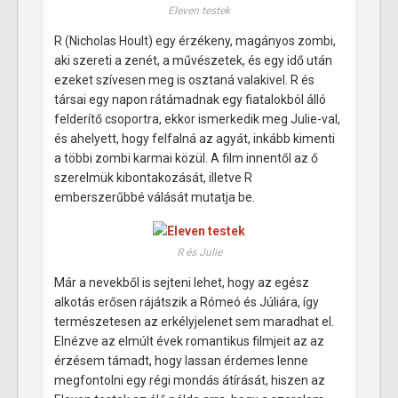
Eleven testek
R (Nicholas Hoult) egy érzékeny, magányos zombi,
aki szereti a zenét, a művészetek, és egy idő után
ezeket szívesen meg is osztaná valakivel. R és
társai egy napon rátámadnak egy fiatalokból álló
felderítő csoportra, ekkor ismerkedik meg Julie-val,
és ahelyett, hogy felfalná az agyát, inkább kimenti
a többi zombi karmai közül. A film innentől az ő
szerelmük kibontakozását, illetve R
emberszerűbbé válását mutatja be.
R és Julie
Már a nevekből is sejteni lehet, hogy az egész
alkotás erősen rájátszik a Rómeó és Júliára, így
természetesen az erkélyjelenet sem maradhat el.
Elnézve az elmúlt évek romantikus filmjeit az az
érzésem támadt, hogy lassan érdemes lenne
megfontolni egy régi mondás átírását, hiszen az