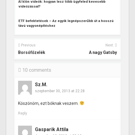
AI klón videók: hogyan lesz több ügyfeled kevesebb
videózással?
ETF befektetések – Az egyik legnépszerűbb út a hosszú
távú vagyonépítéshez
Previous:
Next:
Borsófőzelék
A nagy Gatsby
10 comments
Sz.M.
szeptember 30, 2013 at 22:28
Köszönöm, ezt bóknak veszem.
Reply
Gasparik Attila