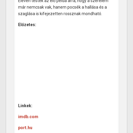
Eleven testek az élő példa arra, hogy a szerelem
már nemcsak vak, hanem pocsék a hallása és a
szaglása is kifejezetten rossznak mondható.
Előzetes:
Linkek:
imdb.com
port.hu