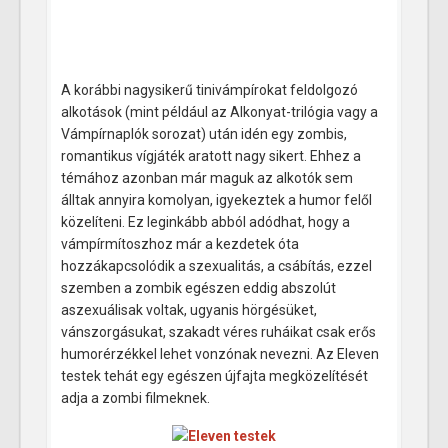
A korábbi nagysikerű tinivámpírokat feldolgozó
alkotások (mint például az Alkonyat-trilógia vagy a
Vámpírnaplók sorozat) után idén egy zombis,
romantikus vígjáték aratott nagy sikert. Ehhez a
témához azonban már maguk az alkotók sem
álltak annyira komolyan, igyekeztek a humor felől
közelíteni. Ez leginkább abból adódhat, hogy a
vámpírmítoszhoz már a kezdetek óta
hozzákapcsolódik a szexualitás, a csábítás, ezzel
szemben a zombik egészen eddig abszolút
aszexuálisak voltak, ugyanis hörgésüket,
vánszorgásukat, szakadt véres ruháikat csak erős
humorérzékkel lehet vonzónak nevezni. Az Eleven
testek tehát egy egészen újfajta megközelítését
adja a zombi filmeknek.