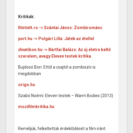
Kritikák:
filmtett.ro -> Szántai János: Zombirománc
port.hu -> Polgári Lilla: Játék az étellel
divatikon.hu -> Bártfai Balázs: Az új életre keltő
szerelem, avagy Eleven testek kritika
Bujdosó Bori: Ettől a csajtól a zombiszív is
megdobban
origo.hu
Szabó Noémi: Eleven testek – Warm Bodies (2013)
mozifilmkritika.hu
Reméljük, felkeltettük érdeklődését a film iránt.