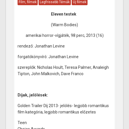
Film, filmek
Legfrissebb Témák
Új filmek
Eleven testek
(Warm Bodies)
amerikai horror-vígjáték, 98 perc, 2013 (16)
rendező: Jonathan Levine
forgatókönyvíró: Jonathan Levine
szereplők: Nicholas Hoult, Teresa Palmer, Analeigh
Tipton, John Malkovich, Dave Franco
Díjak, jelölések:
Golden Trailer Díj 2013- jelölés- legjobb romantikus
film kategória, legjobb romantikus előzetes
Teen