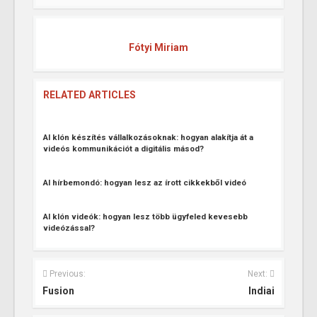
Fótyi Miriam
RELATED ARTICLES
AI klón készítés vállalkozásoknak: hogyan alakítja át a
videós kommunikációt a digitális másod?
AI hírbemondó: hogyan lesz az írott cikkekből videó
AI klón videók: hogyan lesz több ügyfeled kevesebb
videózással?
Previous:
Next:
Fusion
Indiai