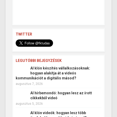
TWITTER
LEGUTÓBBI BEJEGYZÉSEK
AI klón készítés vállalkozásoknak:
hogyan alakítja át a videós
kommunikációt a digitális másod?
augusztus 7, 2026
AI hírbemondó: hogyan lesz az írott
cikkekből videó
augusztus 5, 2026
AI klón videók: hogyan lesz több