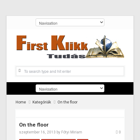
Home
Kategóriák
On the floor
On the floor
szeptember 16, 2013
by
Fótyi Miriam
0