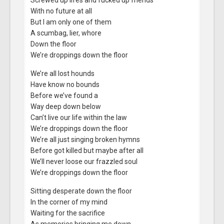
With no future at all
But I am only one of them
A scumbag, lier, whore
Down the floor
We’re droppings down the floor
We’re all lost hounds
Have know no bounds
Before we’ve found a
Way deep down below
Can’t live our life within the law
We’re droppings down the floor
We’re all just singing broken hymns
Before got killed but maybe after all
We’ll never loose our frazzled soul
We’re droppings down the floor
Sitting desperate down the floor
In the corner of my mind
Waiting for the sacrifice
As memories bringing me down