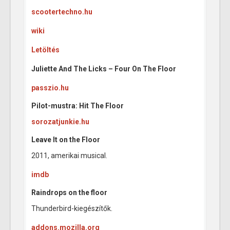
scootertechno.hu
wiki
Letöltés
Juliette And The Licks – Four On The Floor
passzio.hu
Pilot-mustra: Hit The Floor
sorozatjunkie.hu
Leave It on the Floor
2011, amerikai musical.
imdb
Raindrops on the floor
Thunderbird-kiegészítők.
addons.mozilla.org