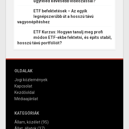
ügyfeled kevesebb videózással?
ETF befektetések – Az egyik
legnépszerűbb út a hosszú távú
vagyonépítéshez
ETF Kurzus: Hogyan tanulj meg profi
módon ETF-ekbe fektetni, és építs stabil,
hosszú távú portfóliót?
OLDALAK
Jogi közlemények
Kapcsolat
Kezdőoldal
Médiaajánlat
KATEGÓRIÁK
Állam, közélet
(95)
Állat, állatok
(37)