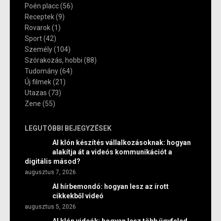
Poén placc
(56)
Receptek
(9)
Rovarok
(1)
Sport
(42)
Személy
(104)
Szórakozás, hobbi
(88)
Tudomány
(64)
Új filmek
(21)
Utazas
(73)
Zene
(55)
LEGUTÓBBI BEJEGYZÉSEK
AI klón készítés vállalkozásoknak: hogyan
alakítja át a videós kommunikációt a
digitális másod?
augusztus 7, 2026
AI hírbemondó: hogyan lesz az írott
cikkekből videó
augusztus 5, 2026