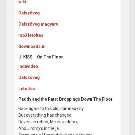
wiki
Dalszöveg
Dalszöveg magyarul
mp3 letöltés
downloads.nl
U-KISS – On The Floor
Indavideo
Dalszöveg
Letöltés
Paddy and the Rats: Droppings Down The Floor
Back again to this old, damned city
But everything has changed
Dave’s on rehab, Mike’s in detox,
And Jimmy’s in the jail
Screwed up lifes and fucked up friends