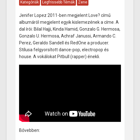
Kategóriák
Legfrissebb Témák
Zene
Jenifer Lopez 2011-ben megjelent Love? című
albumáról megjelent egyik kislemezének a címe. A
dal írói: Bilal Hajji, Kinda Hamid, Gonzalo G. Hermosa,
Gonzalo U. Hermosa, Achraf Janussi, Armando C.
Perez, Geraldo Sandell és RedOne a producer.
Stílusa felgyorsított dance-pop, electropop és
house. A vokálokat Pitbull (rapper) énekli.
Bővebben: