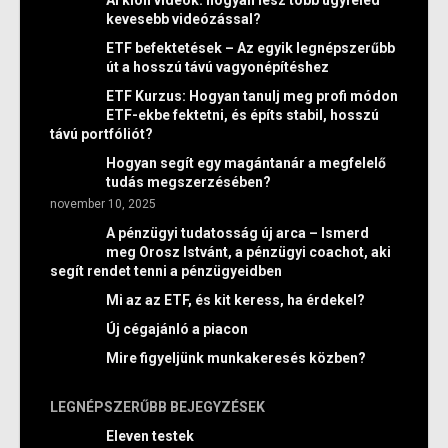
AI klón videók: hogyan lesz több ügyfeled
kevesebb videózással?
ETF befektetések – Az egyik legnépszerűbb
út a hosszú távú vagyonépítéshez
ETF Kurzus: Hogyan tanulj meg profi módon
ETF-ekbe fektetni, és építs stabil, hosszú
távú portfóliót?
Hogyan segít egy magántanár a megfelelő
tudás megszerzésében?
november 10, 2025
A pénzügyi tudatosság új arca – Ismerd
meg Orosz Istvánt, a pénzügyi coachot, aki
segít rendet tenni a pénzügyeidben
Mi az az ETF, és kit keress, ha érdekel?
Új cégajánló a piacon
Mire figyeljünk munkakeresés közben?
LEGNÉPSZERŰBB BEJEGYZÉSEK
Eleven testek