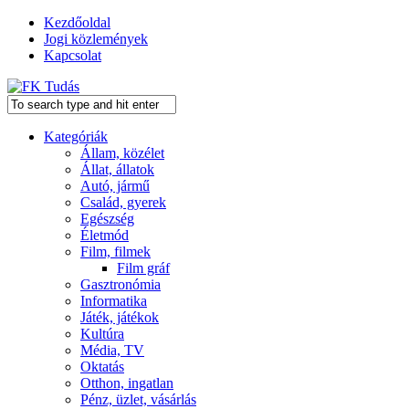
Kezdőoldal
Jogi közlemények
Kapcsolat
Kategóriák
Állam, közélet
Állat, állatok
Autó, jármű
Család, gyerek
Egészség
Életmód
Film, filmek
Film gráf
Gasztronómia
Informatika
Játék, játékok
Kultúra
Média, TV
Oktatás
Otthon, ingatlan
Pénz, üzlet, vásárlás