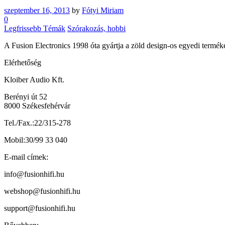
szeptember 16, 2013
by
Fótyi Miriam
0
Legfrissebb Témák
Szórakozás, hobbi
A Fusion Electronics 1998 óta gyártja a zöld design-os egyedi termék
Elérhetőség
Kloiber Audio Kft.
Berényi út 52
8000 Székesfehérvár
Tel./Fax.:22/315-278
Mobil:30/99 33 040
E-mail címek:
info@fusionhifi.hu
webshop@fusionhifi.hu
support@fusionhifi.hu