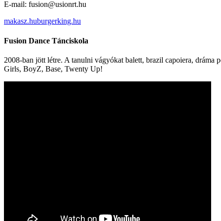
E-mail: fusion@usionrt.hu
makasz.hu
burgerking.hu
Fusion Dance Tánciskola
2008-ban jött létre. A tanulni vágyókat balett, brazil capoiera, dráma
Girls, BoyZ, Base, Twenty Up!