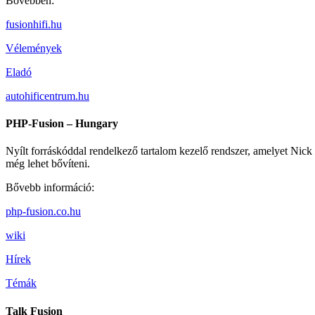
Bővebben:
fusionhifi.hu
Vélemények
Eladó
autohificentrum.hu
PHP-Fusion – Hungary
Nyílt forráskóddal rendelkező tartalom kezelő rendszer, amelyet Nick J
még lehet bővíteni.
Bővebb információ:
php-fusion.co.hu
wiki
Hírek
Témák
Talk Fusion