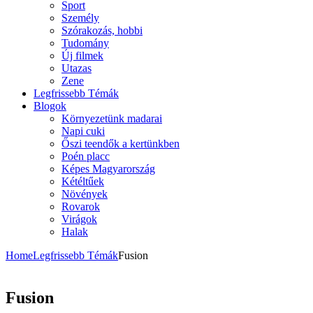
Sport
Személy
Szórakozás, hobbi
Tudomány
Új filmek
Utazas
Zene
Legfrissebb Témák
Blogok
Környezetünk madarai
Napi cuki
Őszi teendők a kertünkben
Poén placc
Képes Magyarország
Kétéltűek
Növények
Rovarok
Virágok
Halak
Home
Legfrissebb Témák
Fusion
Fusion