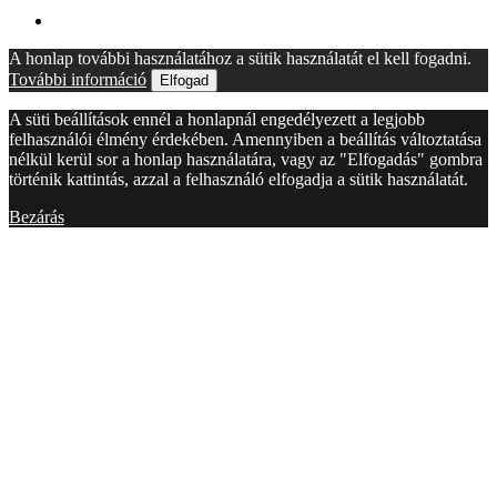
A honlap további használatához a sütik használatát el kell fogadni.
További információ
Elfogad
A süti beállítások ennél a honlapnál engedélyezett a legjobb
felhasználói élmény érdekében. Amennyiben a beállítás változtatása
nélkül kerül sor a honlap használatára, vagy az "Elfogadás" gombra
történik kattintás, azzal a felhasználó elfogadja a sütik használatát.
Bezárás