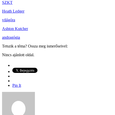
SZKT
Heath Ledger
világóra
Ashton Kutcher
andragógia
Tetszik a téma? Ossza meg ismerőseivel:
Nincs ajánlott oldal.
Pin It