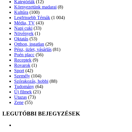
Kategóriák
(12)
Környezetünk madarai
(8)
Kultúra
(100)
Legfrissebb Témák
(1 004)
Média, TV
(43)
Napi cuki
(33)
Növények
(1)
Oktatás
(53)
Otthon, ingatlan
(29)
Pénz, üzlet, vásárlás
(81)
Poén placc
(56)
Receptek
(9)
Rovarok
(1)
Sport
(42)
Személy
(104)
Szórakozás, hobbi
(88)
Tudomány
(64)
Új filmek
(21)
Utazas
(73)
Zene
(55)
LEGUTÓBBI BEJEGYZÉSEK