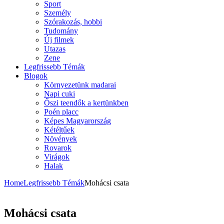
Sport
Személy
Szórakozás, hobbi
Tudomány
Új filmek
Utazas
Zene
Legfrissebb Témák
Blogok
Környezetünk madarai
Napi cuki
Őszi teendők a kertünkben
Poén placc
Képes Magyarország
Kétéltűek
Növények
Rovarok
Virágok
Halak
Home
Legfrissebb Témák
Mohácsi csata
Mohácsi csata