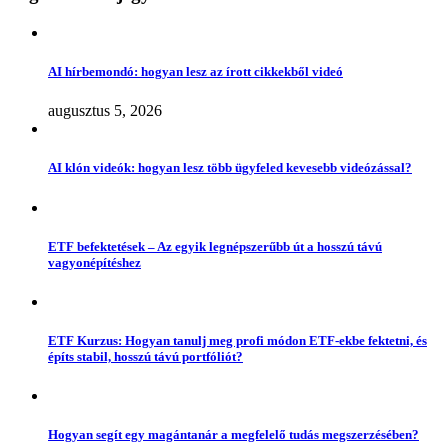
AI hírbemondó: hogyan lesz az írott cikkekből videó
augusztus 5, 2026
AI klón videók: hogyan lesz több ügyfeled kevesebb videózással?
ETF befektetések – Az egyik legnépszerűbb út a hosszú távú
vagyonépítéshez
ETF Kurzus: Hogyan tanulj meg profi módon ETF-ekbe fektetni, és
építs stabil, hosszú távú portfóliót?
Hogyan segít egy magántanár a megfelelő tudás megszerzésében?