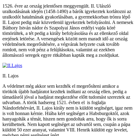
1526. évre az ország jelentősen meggyengült. II. Ulászló
uralkodásának idején (1458-1490) a bárók igyekeztek korlátozni az
uralkodót hatalmának gyakorlásában, a gyermekkorban trónra lépő
II. Lajost pedig már közvetlenül igyekeztek befolyásolni. A nemesek
Báthory István nádor és Szapolyai János erdélyi vajda köré
tömörültek, a tét pedig a király befolyásolása és az ellenkező oldal
erejének letörése. A versengések között nem maradt idő az ország
védelmének megerősítésére, a végvárak helyzete csak tovább
romlott, nem volt pénz a felújításokra, valamint az ezekben
állomásozó seregek egyre ritkábban kapták meg a zsoldjukat.
II. Lajos
A védelmet még akkor sem kezdték el megerősíteni amikor a
törökök újabb hadjáratot kezdtek indítani az ország ellen, pedig a
támadásról jóval a hadjárat megkezdése előtt tudomást szereztek az
udvarban. A török hadsereg 1521. évben el is foglalja
Nándorfehérvárt, II. Lajos király nem is küldött segítséget, igaz nem
is volt honnan kérnie. Hiába kért segítséget a Habsburgoktól, azok
hanyagolták a témát, hiszen nem gondoltak arra, hogy ők is sorra
kerülhetnek. Nem kapott segítséget az udvartól sem, csupán a pápa
küldött 50 ezer aranyat, valamint VIII. Henrik küldött egy levelet,
melyben némi segítséget ígért.