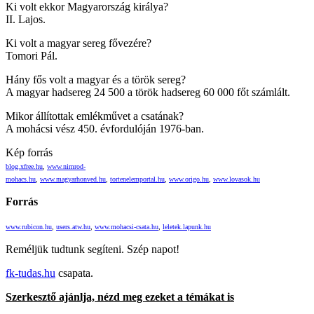
Ki volt ekkor Magyarország királya?
II. Lajos.
Ki volt a magyar sereg fővezére?
Tomori Pál.
Hány fős volt a magyar és a török sereg?
A magyar hadsereg 24 500 a török hadsereg 60 000 főt számlált.
Mikor állítottak emlékművet a csatának?
A mohácsi vész 450. évfordulóján 1976-ban.
Kép forrás
blog.xfree.hu
,
www.nimrod-
mohacs.hu
,
www.magyarhonved.hu
,
tortenelemportal.hu
,
www.origo.hu
,
www.lovasok.hu
Forrás
www.rubicon.hu
,
users.atw.hu
,
www.mohacsi-csata.hu
,
leletek.lapunk.hu
Reméljük tudtunk segíteni. Szép napot!
fk-tudas.hu
csapata.
Szerkesztő ajánlja, nézd meg ezeket a témákat is