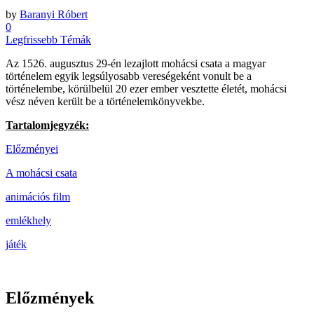
by
Baranyi Róbert
0
Legfrissebb Témák
Az 1526. augusztus 29-én lezajlott mohácsi csata a magyar
történelem egyik legsúlyosabb vereségeként vonult be a
történelembe, körülbelül 20 ezer ember vesztette életét, mohácsi
vész néven került be a történelemkönyvekbe.
Tartalomjegyzék:
Előzményei
A mohácsi csata
animációs film
emlékhely
játék
Előzmények