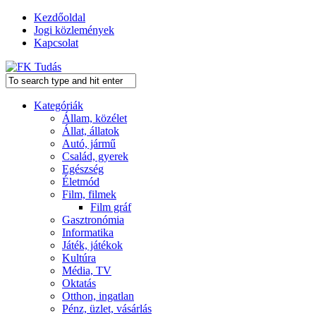
Kezdőoldal
Jogi közlemények
Kapcsolat
Kategóriák
Állam, közélet
Állat, állatok
Autó, jármű
Család, gyerek
Egészség
Életmód
Film, filmek
Film gráf
Gasztronómia
Informatika
Játék, játékok
Kultúra
Média, TV
Oktatás
Otthon, ingatlan
Pénz, üzlet, vásárlás