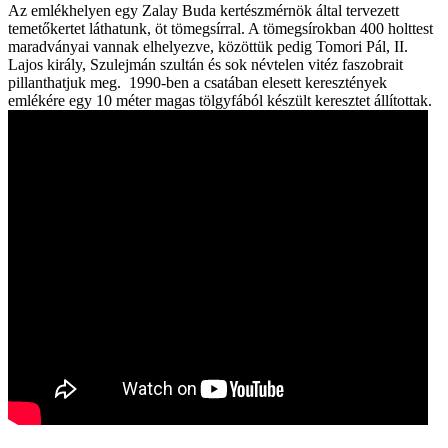
Az emlékhelyen egy Zalay Buda kertészmérnök által tervezett
temetőkertet láthatunk, öt tömegsírral. A tömegsírokban 400 holttest
maradványai vannak elhelyezve, közöttük pedig Tomori Pál, II.
Lajos király, Szulejmán szultán és sok névtelen vitéz faszobrait
pillanthatjuk meg. 1990-ben a csatában elesett keresztények
emlékére egy 10 méter magas tölgyfából készült keresztet állítottak.