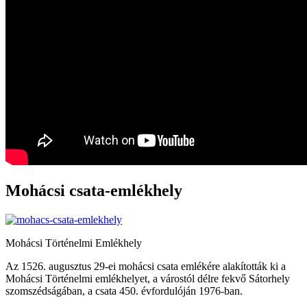
Mohácsi csata-emlékhely
Mohácsi Történelmi Emlékhely
Az 1526. augusztus 29-ei mohácsi csata emlékére alakították ki a
Mohácsi Történelmi emlékhelyet, a várostól délre fekvő Sátorhely
szomszédságában, a csata 450. évfordulóján 1976-ban.