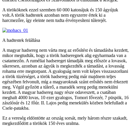
A törököknek ezzel szemben 60 000 katonájuk és 150 ágyújuk
volt.A török hadtestek azonban nem egyszerre értek ki a
harcmezőre, így eleinte nem tudta érvényesíteni túlerejét.
A hadtestek felállása
A magyar hadsereg nem várta meg az erősítést és támadásba kezdett,
mikor megtudták, hogy a török hadseregnek alig egyharmada van a
csatamezőn. A ruméliai hadsereget támadják meg először a lovasok,
sikeresen, azonban az ágyúk is megkezdték a támadást, a lovasság
rohama erre megtorpant. A gyalogság nem volt képes visszaszorítani
a török tüzérséget, a török hadsereg pedig már majdnem teljes
egészében felvonult, míg a magyaroknak szánt erősítés nem érkezett
meg. Végül győzött a túlerő, a maradék sereg pedig menekülni
kezdett. A magyar hadsereg nagy része odaveszett, a csatában
meghalt 4000 lovas, 10 ezer gyalogos, Tomori fővezér, 7 püspök, 16
zászlósúr és 12 főúr. II. Lajos pedig menekülés közben belefulladt a
Csele-patakba.
Ez a vereség eldöntötte az ország sorsát, mely három részre szakadt,
megkezdődött a törökök 150 éves uralma.