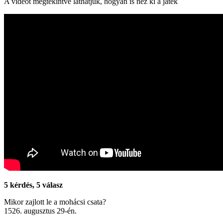
A videót megtekintve láthatjuk, hogyan is néz ki a játék
5 kérdés, 5 válasz
Mikor zajlott le a mohácsi csata?
1526. augusztus 29-én.