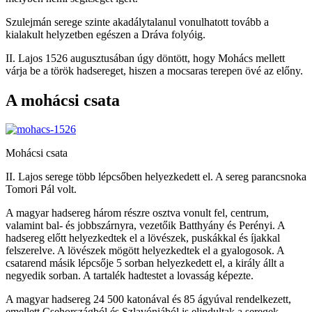
Szulejmán serege szinte akadálytalanul vonulhatott tovább a
kialakult helyzetben egészen a Dráva folyóig.
II. Lajos 1526 augusztusában úgy döntött, hogy Mohács mellett
várja be a török hadsereget, hiszen a mocsaras terepen övé az előny.
A mohácsi csata
Mohácsi csata
II. Lajos serege több lépcsőben helyezkedett el. A sereg parancsnoka
Tomori Pál volt.
A magyar hadsereg három részre osztva vonult fel, centrum,
valamint bal- és jobbszárnyra, vezetőik Batthyány és Perényi. A
hadsereg előtt helyezkedtek el a lövészek, puskákkal és íjakkal
felszerelve. A lövészek mögött helyezkedtek el a gyalogosok. A
csatarend másik lépcsője 5 sorban helyezkedett el, a király állt a
negyedik sorban. A tartalék hadtestet a lovasság képezte.
A magyar hadsereg 24 500 katonával és 85 ágyúval rendelkezett,
emellett Csehországból és Szlavóniából is elindultak a seregek.