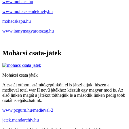
www.mohacs.hu
www.mohacsiemlekhely.hu
mohacskapu.hu
www.iranymagyarorszag.hu
Mohácsi csata-játék
Mohácsi csata játék
A csatát otthoni számítógépünkön el is játszhatjuk, hiszen a
medieval total war II nevű játékhoz készült egy magyar mod is. Az
első linken magát a játékot tölthetjük le a második linken pedig több
csatát is eljátszhatunk.
www.pcguru.hu/medieval-2
jatek.mandarchiv.hu