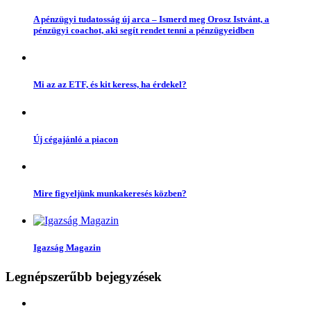
A pénzügyi tudatosság új arca – Ismerd meg Orosz Istvánt, a
pénzügyi coachot, aki segít rendet tenni a pénzügyeidben
Mi az az ETF, és kit keress, ha érdekel?
Új cégajánló a piacon
Mire figyeljünk munkakeresés közben?
Igazság Magazin
Legnépszerűbb bejegyzések