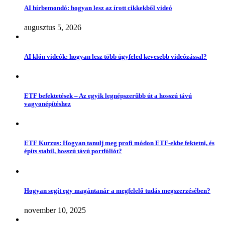
AI hírbemondó: hogyan lesz az írott cikkekből videó
augusztus 5, 2026
AI klón videók: hogyan lesz több ügyfeled kevesebb videózással?
ETF befektetések – Az egyik legnépszerűbb út a hosszú távú
vagyonépítéshez
ETF Kurzus: Hogyan tanulj meg profi módon ETF-ekbe fektetni, és
építs stabil, hosszú távú portfóliót?
Hogyan segít egy magántanár a megfelelő tudás megszerzésében?
november 10, 2025