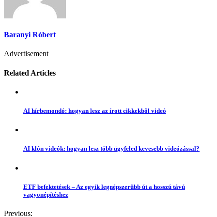
Baranyi Róbert
Advertisement
Related Articles
AI hírbemondó: hogyan lesz az írott cikkekből videó
AI klón videók: hogyan lesz több ügyfeled kevesebb videózással?
ETF befektetések – Az egyik legnépszerűbb út a hosszú távú
vagyonépítéshez
Previous: