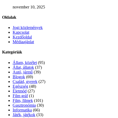
november 10, 2025
Oldalak
Jogi közlemények
Kapcsolat
Kezdőoldal
Médiaajánlat
Kategóriák
Állam, közélet
(95)
Állat, állatok
(37)
Autó, jármű
(39)
Blogok
(69)
Család, gyerek
(27)
Egészség
(48)
Életmód
(27)
Film gráf
(1)
Film, filmek
(101)
Gasztronómia
(30)
Informatika
(66)
Játék, játékok
(33)