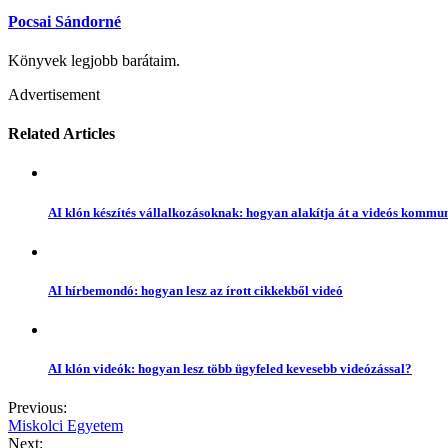
Pocsai Sándorné
Könyvek legjobb barátaim.
Advertisement
Related Articles
AI klón készítés vállalkozásoknak: hogyan alakítja át a videós kommun
AI hírbemondó: hogyan lesz az írott cikkekből videó
AI klón videók: hogyan lesz több ügyfeled kevesebb videózással?
Previous:
Miskolci Egyetem
Next: