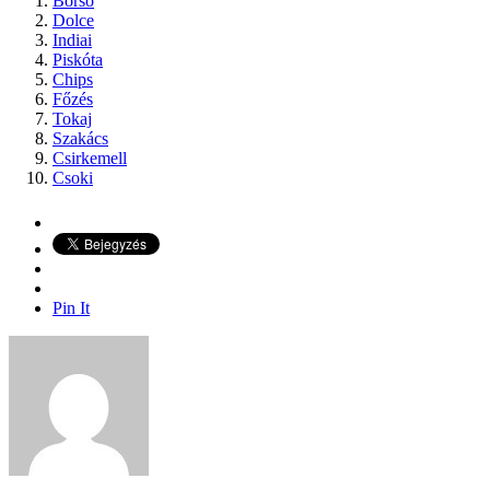
Borsó
Dolce
Indiai
Piskóta
Chips
Főzés
Tokaj
Szakács
Csirkemell
Csoki
Pin It