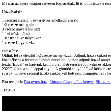
Ma már az egész világon szívesen fogyasztják. Itt is, ott is tettek a re
Hozzávalók
:
1
csomag
élesztő
,
vagy a gyors
emelkedő
élesztő
1/2
csésze meleg víz
3 csésze
univerzális liszt
1 1/
4 teáskanál só
1
teáskanál
kristálycukor
1 csésze
langyos vizet
elkészítés:
Oldjuk fel az élesztőt
1/2
csésze
meleg vízzel
.
Adjunk hozzá cukrot é
közepébe
és
a feloldott
élesztőt öntsd ide.
Lassan adjunk hozzá
annyi
tészta ‘labdát” és hagyjuk kelni 3 órát. Kétszeresére fog kelni és akk
232°C fokra a sütő lappal együtt. A gömböket nyújtófával körkörösre 
süssük. Kivéve azonnal tároló zsákba kell helyezni. Kamrában egy hét
Pita receptek:
Pita gyros-hoz
,
Limara péksége: Pita kenyér
,
Pita 4. r
Tortilla