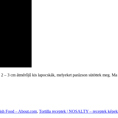
leg 2 – 3 cm átmérőjű kis lapocskák, melyeket parázson sütöttek meg. Ma m
nish Food – About.com
,
Tortilla receptek | NOSALTY – receptek képek