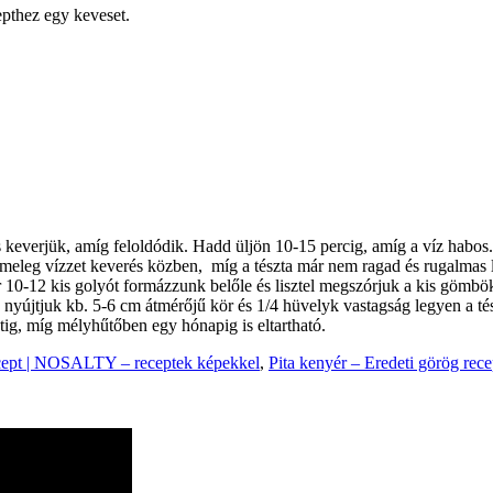
cepthez egy keveset.
s
keverjük, amíg feloldódik
.
Hadd üljön
10-15
percig, amíg a
víz
habos
meleg vízzet
keverés
közben,
míg a tészta már
nem ragad és
rugalmas 
or 10-12 kis golyót formázzunk belőle és lisztel megszórjuk a kis gömbö
nyújtjuk kb. 5-6 cm átmérőjű kör és 1/4 hüvelyk vastagság legyen a té
ig, míg mélyhűtőben egy hónapig is eltartható.
ecept | NOSALTY – receptek képekkel
,
Pita kenyér – Eredeti görög rece