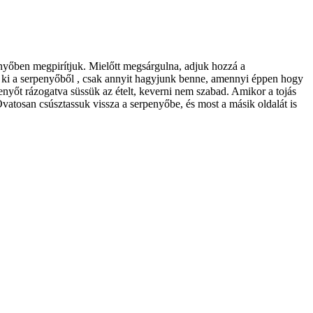
yőben megpirítjuk. Mielőtt megsárgulna, adjuk hozzá a
k ki a serpenyőből , csak annyit hagyjunk benne, amennyi éppen hogy
rpenyőt rázogatva süssük az ételt, keverni nem szabad. Amikor a tojás
 Óvatosan csúsztassuk vissza a serpenyőbe, és most a másik oldalát is