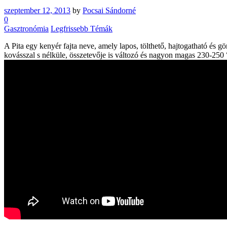
szeptember 12, 2013
by
Pocsai Sándorné
0
Gasztronómia
Legfrissebb Témák
A Pita egy kenyér fajta neve, amely lapos, tölthető, hajtogatható és
kovásszal s nélküle, összetevője is változó és nagyon magas 230-250 °