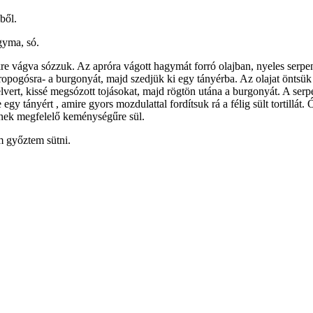
ből.
gyma, só.
vágva sózzuk. Az apróra vágott hagymát forró olajban, nyeles serpen
opogósra- a burgonyát, majd szedjük ki egy tányérba. Az olajat öntsü
 felvert, kissé megsózott tojásokat, majd rögtön utána a burgonyát. A se
y tányért , amire gyors mozdulattal fordítsuk rá a félig sült tortillát.
knek megfelelő keménységűre sül.
em győztem sütni.