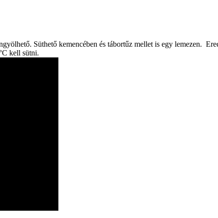
 göngyölhető. Süthető kemencében és tábortűz mellet is egy lemezen. Er
C kell sütni.