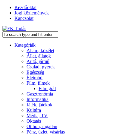
Kezdőoldal
Jogi közlemények
Kapcsolat
Kategóriák
Állam, közélet
Állat, állatok
Autó, jármű
Család, gyerek
Egészség
Életmód
Film, filmek
Film gráf
Gasztronómia
Informatika
Játék, játékok
Kultúra
Média, TV
Oktatás
Otthon, ingatlan
Pénz, üzlet, vásárlás