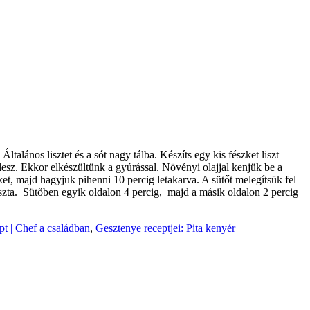
.
Általános
lisztet és a sót
nagy tálba.
Készíts egy
kis
fészket
liszt
lesz. Ekkor elkészültünk a gyúrással. Növényi olajjal kenjük be a
ket, majd hagyjuk pihenni 10 percig letakarva. A sütőt melegítsük fel
szta. Sütőben egyik oldalon 4 percig, majd a másik oldalon 2 percig
pt | Chef a családban
,
Gesztenye receptjei: Pita kenyér