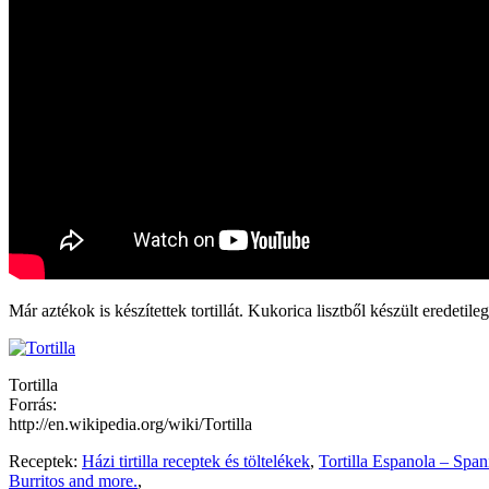
Már aztékok is készítettek tortillát. Kukorica lisztből készült eredeti
Tortilla
Forrás:
http://en.wikipedia.org/wiki/Tortilla
Receptek:
Házi tirtilla receptek és töltelékek
,
Tortilla Espanola – Spa
Burritos and more.
,