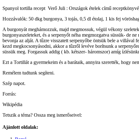
Spanyol tortilla recept Verő Juli : Országok ételek című receptkönyvé
Hozzávalók: 50 dkg burgonya, 3 tojás, 0,5 dl étolaj, 1 kis fej vörösha
A burgonyát meghámozzuk, majd megmossuk, végül vékony szeletekre 
burgonyaszeleteket, és a serpenyőt néha megmozgatva süssük- de ne r
bevonja az alját. A tűzre visszatett serpenyőbe öntsük bele a villával
kezd megkocsonyásodni, akkor a tűzről levéve borítsunk a serpenyőre eg
süssük meg. Forgassuk addig ( kb. kétszer- háromszor) amíg ízlésün
Ezt a Tortillát a gyermekeim és a barátaik, annyira szerették, hogy n
Remélem tudtunk segíteni.
Szép napot.
Forrás:
Wikipédia
Tetszik a téma? Ossza meg ismerőseivel:
Ajánlott oldalak: