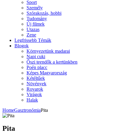
Sport
Személy
Szórakozás, hobbi
Tudomány
Új filmek
Utazas
Zene
Legfrissebb Témák
Blogok
Környezetünk madarai
Napi cuki
Őszi teendők a kertünkben
Poén placc
Képes Magyarország
Kétéltűek
Növények
Rovarok
Virágok
Halak
Home
Gasztronómia
Pita
Pita